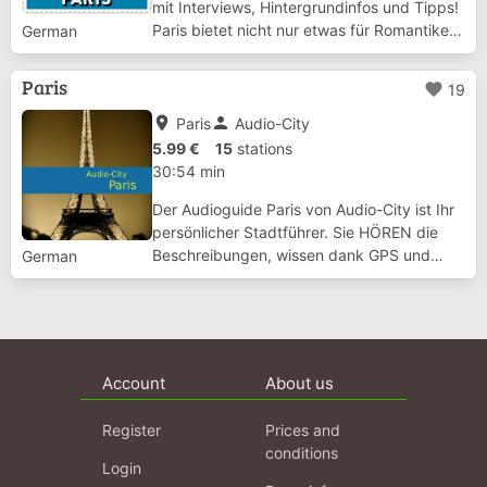
mit Interviews, Hintergrundinfos und Tipps!
Paris bietet nicht nur etwas für Romantiker,
German
die auf den nostalgischen Spuren der
„Hauptstadt des 19. Jahrhunderts“
Paris
favorite
19
wandeln, sondern auch denen, die die
franz...
place
person
Paris
Audio-City
5.99 €
15
stations
30:54 min
Der Audioguide Paris von Audio-City ist Ihr
persönlicher Stadtführer. Sie HÖREN die
Beschreibungen, wissen dank GPS und
German
einem detaillierten Stadtplan immer, wo Sie
sich befinden und verpassen nichts durch
die automatische Erkennung von
Sehenswürdi...
Account
About us
Register
Prices and
conditions
Login