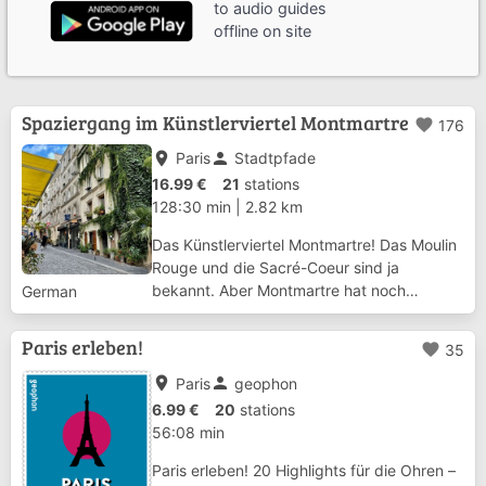
to audio guides
offline on site
Spaziergang im Künstlerviertel Montmartre
favorite
176
place
person
Paris
Stadtpfade
16.99 €
21
stations
128:30 min
|
2.82 km
Das Künstlerviertel Montmartre! Das Moulin
Rouge und die Sacré-Coeur sind ja
bekannt. Aber Montmartre hat noch
German
unfassbar viele weitere kleine und große
Geschichten in petto. Folgt mir durch dieses
Paris erleben!
favorite
35
besondere Pariser Stadtviertel, abseits der
ausget...
place
person
Paris
geophon
6.99 €
20
stations
56:08 min
Paris erleben! 20 Highlights für die Ohren –