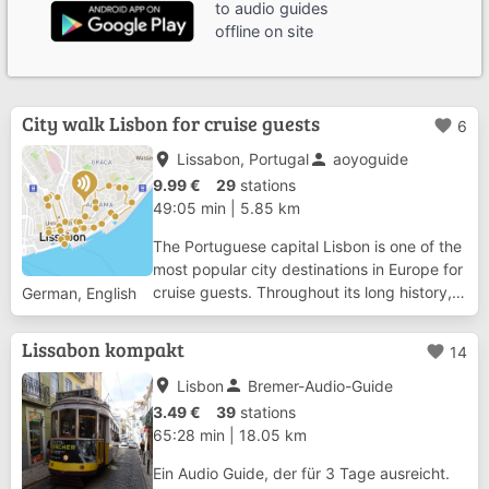
to audio guides
offline on site
City walk Lisbon for cruise guests
favorite
6
place
person
Lissabon, Portugal
aoyoguide
9.99 €
29
stations
49:05 min
|
5.85 km
The Portuguese capital Lisbon is one of the
most popular city destinations in Europe for
cruise guests. Throughout its long history, it
German, English
has repeatedly absorbed cultural influences
from far-off lands. The breath of history can
Lissabon kompakt
favorite
14
be felt in every quar...
place
person
Lisbon
Bremer-Audio-Guide
3.49 €
39
stations
65:28 min
|
18.05 km
Ein Audio Guide, der für 3 Tage ausreicht.