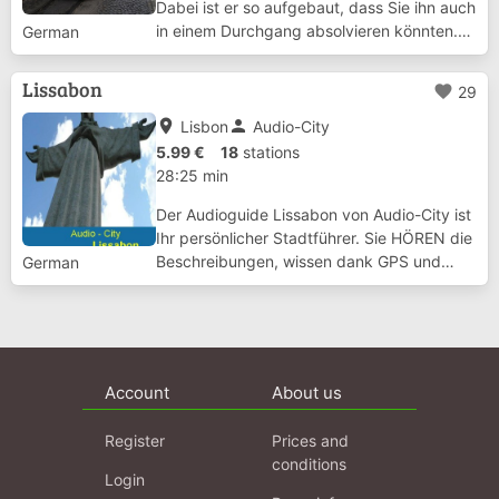
Dabei ist er so aufgebaut, dass Sie ihn auch
in einem Durchgang absolvieren könnten.
German
Dann sind aber Besuche von allen
sehenswerten Museen kaum zu schaffen.
Lissabon
favorite
29
Für Lissabon empfiehlt es sich, ein Ticket
für d...
place
person
Lisbon
Audio-City
5.99 €
18
stations
28:25 min
Der Audioguide Lissabon von Audio-City ist
Ihr persönlicher Stadtführer. Sie HÖREN die
Beschreibungen, wissen dank GPS und
German
einem detaillierten Stadtplan immer, wo Sie
sich befinden und verpassen nichts durch
die automatische Erkennung von
Sehenswü...
Account
About us
Register
Prices and
conditions
Login