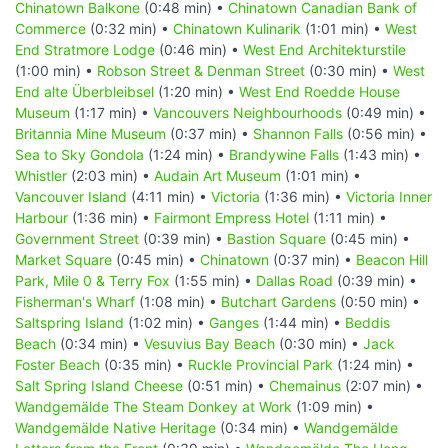
Chinatown Balkone
(0:48 min) •
Chinatown Canadian Bank of
Commerce
(0:32 min) •
Chinatown Kulinarik
(1:01 min) •
West
End Stratmore Lodge
(0:46 min) •
West End Architekturstile
(1:00 min) •
Robson Street & Denman Street
(0:30 min) •
West
End alte Überbleibsel
(1:20 min) •
West End Roedde House
Museum
(1:17 min) •
Vancouvers Neighbourhoods
(0:49 min) •
Britannia Mine Museum
(0:37 min) •
Shannon Falls
(0:56 min) •
Sea to Sky Gondola
(1:24 min) •
Brandywine Falls
(1:43 min) •
Whistler
(2:03 min) •
Audain Art Museum
(1:01 min) •
Vancouver Island
(4:11 min) •
Victoria
(1:36 min) •
Victoria Inner
Harbour
(1:36 min) •
Fairmont Empress Hotel
(1:11 min) •
Government Street
(0:39 min) •
Bastion Square
(0:45 min) •
Market Square
(0:45 min) •
Chinatown
(0:37 min) •
Beacon Hill
Park, Mile 0 & Terry Fox
(1:55 min) •
Dallas Road
(0:39 min) •
Fisherman's Wharf
(1:08 min) •
Butchart Gardens
(0:50 min) •
Saltspring Island
(1:02 min) •
Ganges
(1:44 min) •
Beddis
Beach
(0:34 min) •
Vesuvius Bay Beach
(0:30 min) •
Jack
Foster Beach
(0:35 min) •
Ruckle Provincial Park
(1:24 min) •
Salt Spring Island Cheese
(0:51 min) •
Chemainus
(2:07 min) •
Wandgemälde The Steam Donkey at Work
(1:09 min) •
Wandgemälde Native Heritage
(0:34 min) •
Wandgemälde