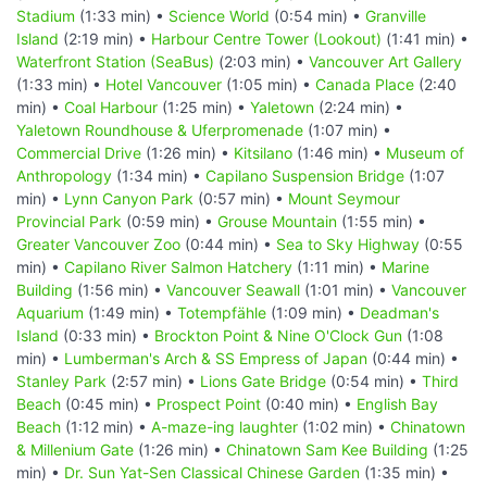
Stadium
(1:33 min) •
Science World
(0:54 min) •
Granville
Island
(2:19 min) •
Harbour Centre Tower (Lookout)
(1:41 min) •
Waterfront Station (SeaBus)
(2:03 min) •
Vancouver Art Gallery
(1:33 min) •
Hotel Vancouver
(1:05 min) •
Canada Place
(2:40
min) •
Coal Harbour
(1:25 min) •
Yaletown
(2:24 min) •
Yaletown Roundhouse & Uferpromenade
(1:07 min) •
Commercial Drive
(1:26 min) •
Kitsilano
(1:46 min) •
Museum of
Anthropology
(1:34 min) •
Capilano Suspension Bridge
(1:07
min) •
Lynn Canyon Park
(0:57 min) •
Mount Seymour
Provincial Park
(0:59 min) •
Grouse Mountain
(1:55 min) •
Greater Vancouver Zoo
(0:44 min) •
Sea to Sky Highway
(0:55
min) •
Capilano River Salmon Hatchery
(1:11 min) •
Marine
Building
(1:56 min) •
Vancouver Seawall
(1:01 min) •
Vancouver
Aquarium
(1:49 min) •
Totempfähle
(1:09 min) •
Deadman's
Island
(0:33 min) •
Brockton Point & Nine O'Clock Gun
(1:08
min) •
Lumberman's Arch & SS Empress of Japan
(0:44 min) •
Stanley Park
(2:57 min) •
Lions Gate Bridge
(0:54 min) •
Third
Beach
(0:45 min) •
Prospect Point
(0:40 min) •
English Bay
Beach
(1:12 min) •
A-maze-ing laughter
(1:02 min) •
Chinatown
& Millenium Gate
(1:26 min) •
Chinatown Sam Kee Building
(1:25
min) •
Dr. Sun Yat-Sen Classical Chinese Garden
(1:35 min) •