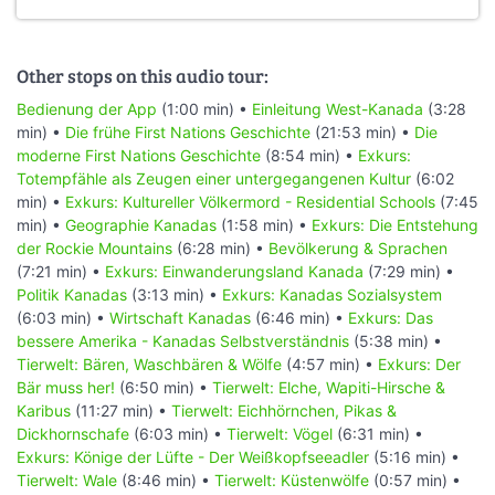
Other stops on this audio tour:
Bedienung der App
(1:00 min) •
Einleitung West-Kanada
(3:28
min) •
Die frühe First Nations Geschichte
(21:53 min) •
Die
moderne First Nations Geschichte
(8:54 min) •
Exkurs:
Totempfähle als Zeugen einer untergegangenen Kultur
(6:02
min) •
Exkurs: Kultureller Völkermord - Residential Schools
(7:45
min) •
Geographie Kanadas
(1:58 min) •
Exkurs: Die Entstehung
der Rockie Mountains
(6:28 min) •
Bevölkerung & Sprachen
(7:21 min) •
Exkurs: Einwanderungsland Kanada
(7:29 min) •
Politik Kanadas
(3:13 min) •
Exkurs: Kanadas Sozialsystem
(6:03 min) •
Wirtschaft Kanadas
(6:46 min) •
Exkurs: Das
bessere Amerika - Kanadas Selbstverständnis
(5:38 min) •
Tierwelt: Bären, Waschbären & Wölfe
(4:57 min) •
Exkurs: Der
Bär muss her!
(6:50 min) •
Tierwelt: Elche, Wapiti-Hirsche &
Karibus
(11:27 min) •
Tierwelt: Eichhörnchen, Pikas &
Dickhornschafe
(6:03 min) •
Tierwelt: Vögel
(6:31 min) •
Exkurs: Könige der Lüfte - Der Weißkopfseeadler
(5:16 min) •
Tierwelt: Wale
(8:46 min) •
Tierwelt: Küstenwölfe
(0:57 min) •