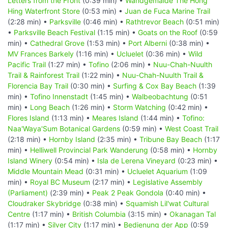
Letters from the Front
(0:39 min) •
Wandgemälde The Hong
Hing Waterfront Store
(0:53 min) •
Juan de Fuca Marine Trail
(2:28 min) •
Parksville
(0:46 min) •
Rathtrevor Beach
(0:51 min)
•
Parksville Beach Festival
(1:15 min) •
Goats on the Roof
(0:59
min) •
Cathedral Grove
(1:53 min) •
Port Alberni
(0:38 min) •
MV Frances Barkely
(1:16 min) •
Ucluelet
(0:36 min) •
Wild
Pacific Trail
(1:27 min) •
Tofino
(2:06 min) •
Nuu-Chah-Nuulth
Trail & Rainforest Trail
(1:22 min) •
Nuu-Chah-Nuulth Trail &
Florencia Bay Trail
(0:30 min) •
Surfing & Cox Bay Beach
(1:39
min) •
Tofino Innenstadt
(1:45 min) •
Walbeobachtung
(0:51
min) •
Long Beach
(1:26 min) •
Storm Watching
(0:42 min) •
Flores Island
(1:13 min) •
Meares Island
(1:44 min) •
Tofino:
Naa'Waya'Sum Botanical Gardens
(0:59 min) •
West Coast Trail
(2:18 min) •
Hornby Island
(2:35 min) •
Tribune Bay Beach
(1:17
min) •
Helliwell Provincial Park Wanderung
(0:58 min) •
Hornby
Island Winery
(0:54 min) •
Isla de Lerena Vineyard
(0:23 min) •
Middle Mountain Mead
(0:31 min) •
Ucluelet Aquarium
(1:09
min) •
Royal BC Museum
(2:17 min) •
Legislative Assembly
(Parliament)
(2:39 min) •
Peak 2 Peak Gondola
(0:40 min) •
Cloudraker Skybridge
(0:38 min) •
Squamish Lil'wat Cultural
Centre
(1:17 min) •
British Columbia
(3:15 min) •
Okanagan Tal
(1:17 min) •
Silver City
(1:17 min) •
Bedienung der App
(0:59