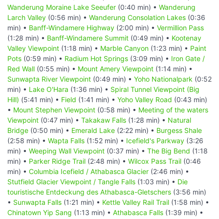
Wanderung Moraine Lake Seeufer
(0:40 min) •
Wanderung
Larch Valley
(0:56 min) •
Wanderung Consolation Lakes
(0:36
min) •
Banff-Windamere Highway
(2:00 min) •
Vermillion Pass
(1:28 min) •
Banff-Windamere Summit
(0:49 min) •
Kootenay
Valley Viewpoint
(1:18 min) •
Marble Canyon
(1:23 min) •
Paint
Pots
(0:59 min) •
Radium Hot Springs
(3:09 min) •
Iron Gate /
Red Wall
(0:55 min) •
Mount Amery Viewpoint
(1:14 min) •
Sunwapta River Viewpoint
(0:49 min) •
Yoho Nationalpark
(0:52
min) •
Lake O'Hara
(1:36 min) •
Spiral Tunnel Viewpoint (Big
Hill)
(5:41 min) •
Field
(1:41 min) •
Yoho Valley Road
(0:43 min)
•
Mount Stephen Viewpoint
(0:58 min) •
Meeting of the waters
Viewpoint
(0:47 min) •
Takakaw Falls
(1:28 min) •
Natural
Bridge
(0:50 min) •
Emerald Lake
(2:22 min) •
Burgess Shale
(2:58 min) •
Wapta Falls
(1:52 min) •
Icefield's Parkway
(3:26
min) •
Weeping Wall Viewpoint
(0:37 min) •
The Big Bend
(1:18
min) •
Parker Ridge Trail
(2:48 min) •
Wilcox Pass Trail
(0:46
min) •
Columbia Icefield / Athabasca Glacier
(2:46 min) •
Stutfield Glacier Viewpoint / Tangle Falls
(1:03 min) •
Die
touristische Entdeckung des Athabasca-Gletschers
(3:56 min)
•
Sunwapta Falls
(1:21 min) •
Kettle Valley Rail Trail
(1:58 min) •
Chinatown Yip Sang
(1:13 min) •
Athabasca Falls
(1:39 min) •