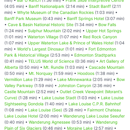
min) •
Bar U Ranch
(1:36 min) •
Frank Slide Interpretive Centre
(4:05 min) •
Banff Nationalpark
(2:14 min) •
Stadt Banff
(2:11
min) •
Whyte Museum of the Canadian Rockies
(1:03 min) •
Banff Park Museum
(0:43 min) •
Banff Springs Hotel
(3:07 min)
•
Cave & Basin National Historic Site
(1:34 min) •
Bow Falls
(1:24 min) •
Sulphur Mountain
(2:02 min) •
Upper Hot Springs
(1:01 min) •
Waterton Village
(1:07 min) •
Red Rock Canyon
(1:07 min) •
Upper Waterton Lake & Prince of Wales Hotel
(1:04
min) •
World's Largest Dinosaur
(1:01 min) •
Fort Edmonton
Park & Historical Village
(2:53 min) •
Edmonton Stadtparks
(0:41 min) •
TELUS World of Science
(0:36 min) •
Art Gallery of
Alberta
(0:50 min) •
Mt. Rundle
(1:03 min) •
Cascade Mountain
(0:50 min) •
Mt. Norquay
(1:59 min) •
Hoodoos
(1:38 min) •
Vermillion Lake
(1:29 min) •
Lake Minnewanka
(2:05 min) •
Bow
Valley Parkway
(1:59 min) •
Johnston Canyon
(2:36 min) •
Castle Mountain
(2:52 min) •
Outlet Creek Viewpoint (Morant’s
Curve)
(1:28 min) •
Lake Louise Stadt
(1:03 min) •
Lake Louise
Sightseeing Gondola
(1:40 min) •
Lake Louise C.P.R. Bahnhof
(1:08 min) •
Lake Louise (See)
(5:28 min) •
Fairmont Chateau
Lake Louise Hotel
(2:00 min) •
Wanderung Lake Louise Seeufer
(0:40 min) •
Wanderung Agnessee
(0:53 min) •
Wanderung
Plain of Six Glaciers
(0:46 min) •
Moraine Lake
(2:57 min) •