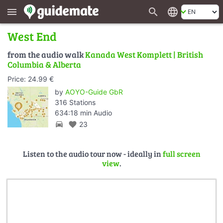
search
language
menu
West End
from the audio walk
Kanada West Komplett | British
Columbia & Alberta
Price: 24.99 €
by
AOYO-Guide GbR
316 Stations
634:18 min Audio
directions_car
favorite
23
Listen to the audio tour now - ideally in
full screen
view
.