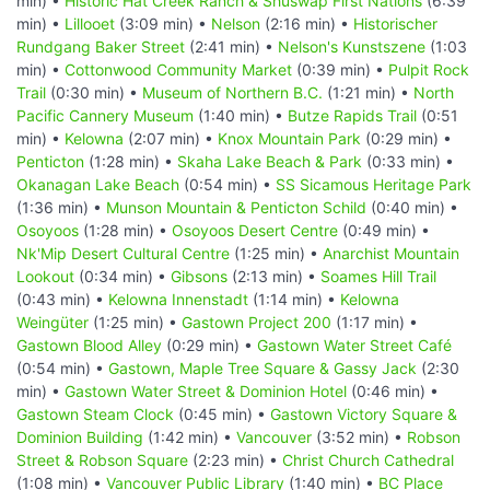
min) •
Historic Hat Creek Ranch & Shuswap First Nations
(6:39
min) •
Lillooet
(3:09 min) •
Nelson
(2:16 min) •
Historischer
Rundgang Baker Street
(2:41 min) •
Nelson's Kunstszene
(1:03
min) •
Cottonwood Community Market
(0:39 min) •
Pulpit Rock
Trail
(0:30 min) •
Museum of Northern B.C.
(1:21 min) •
North
Pacific Cannery Museum
(1:40 min) •
Butze Rapids Trail
(0:51
min) •
Kelowna
(2:07 min) •
Knox Mountain Park
(0:29 min) •
Penticton
(1:28 min) •
Skaha Lake Beach & Park
(0:33 min) •
Okanagan Lake Beach
(0:54 min) •
SS Sicamous Heritage Park
(1:36 min) •
Munson Mountain & Penticton Schild
(0:40 min) •
Osoyoos
(1:28 min) •
Osoyoos Desert Centre
(0:49 min) •
Nk'Mip Desert Cultural Centre
(1:25 min) •
Anarchist Mountain
Lookout
(0:34 min) •
Gibsons
(2:13 min) •
Soames Hill Trail
(0:43 min) •
Kelowna Innenstadt
(1:14 min) •
Kelowna
Weingüter
(1:25 min) •
Gastown Project 200
(1:17 min) •
Gastown Blood Alley
(0:29 min) •
Gastown Water Street Café
(0:54 min) •
Gastown, Maple Tree Square & Gassy Jack
(2:30
min) •
Gastown Water Street & Dominion Hotel
(0:46 min) •
Gastown Steam Clock
(0:45 min) •
Gastown Victory Square &
Dominion Building
(1:42 min) •
Vancouver
(3:52 min) •
Robson
Street & Robson Square
(2:23 min) •
Christ Church Cathedral
(1:08 min) •
Vancouver Public Library
(1:40 min) •
BC Place