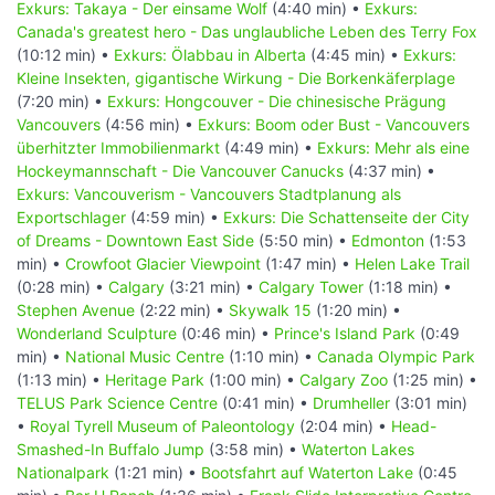
Exkurs: Takaya - Der einsame Wolf
(4:40 min) •
Exkurs:
Canada's greatest hero - Das unglaubliche Leben des Terry Fox
(10:12 min) •
Exkurs: Ölabbau in Alberta
(4:45 min) •
Exkurs:
Kleine Insekten, gigantische Wirkung - Die Borkenkäferplage
(7:20 min) •
Exkurs: Hongcouver - Die chinesische Prägung
Vancouvers
(4:56 min) •
Exkurs: Boom oder Bust - Vancouvers
überhitzter Immobilienmarkt
(4:49 min) •
Exkurs: Mehr als eine
Hockeymannschaft - Die Vancouver Canucks
(4:37 min) •
Exkurs: Vancouverism - Vancouvers Stadtplanung als
Exportschlager
(4:59 min) •
Exkurs: Die Schattenseite der City
of Dreams - Downtown East Side
(5:50 min) •
Edmonton
(1:53
min) •
Crowfoot Glacier Viewpoint
(1:47 min) •
Helen Lake Trail
(0:28 min) •
Calgary
(3:21 min) •
Calgary Tower
(1:18 min) •
Stephen Avenue
(2:22 min) •
Skywalk 15
(1:20 min) •
Wonderland Sculpture
(0:46 min) •
Prince's Island Park
(0:49
min) •
National Music Centre
(1:10 min) •
Canada Olympic Park
(1:13 min) •
Heritage Park
(1:00 min) •
Calgary Zoo
(1:25 min) •
TELUS Park Science Centre
(0:41 min) •
Drumheller
(3:01 min)
•
Royal Tyrell Museum of Paleontology
(2:04 min) •
Head-
Smashed-In Buffalo Jump
(3:58 min) •
Waterton Lakes
Nationalpark
(1:21 min) •
Bootsfahrt auf Waterton Lake
(0:45