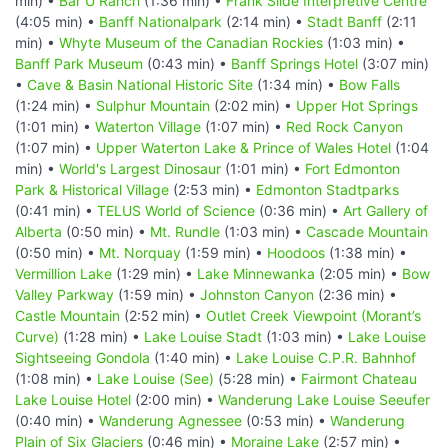
min) •
Bar U Ranch
(1:36 min) •
Frank Slide Interpretive Centre
(4:05 min) •
Banff Nationalpark
(2:14 min) •
Stadt Banff
(2:11
min) •
Whyte Museum of the Canadian Rockies
(1:03 min) •
Banff Park Museum
(0:43 min) •
Banff Springs Hotel
(3:07 min)
•
Cave & Basin National Historic Site
(1:34 min) •
Bow Falls
(1:24 min) •
Sulphur Mountain
(2:02 min) •
Upper Hot Springs
(1:01 min) •
Waterton Village
(1:07 min) •
Red Rock Canyon
(1:07 min) •
Upper Waterton Lake & Prince of Wales Hotel
(1:04
min) •
World's Largest Dinosaur
(1:01 min) •
Fort Edmonton
Park & Historical Village
(2:53 min) •
Edmonton Stadtparks
(0:41 min) •
TELUS World of Science
(0:36 min) •
Art Gallery of
Alberta
(0:50 min) •
Mt. Rundle
(1:03 min) •
Cascade Mountain
(0:50 min) •
Mt. Norquay
(1:59 min) •
Hoodoos
(1:38 min) •
Vermillion Lake
(1:29 min) •
Lake Minnewanka
(2:05 min) •
Bow
Valley Parkway
(1:59 min) •
Johnston Canyon
(2:36 min) •
Castle Mountain
(2:52 min) •
Outlet Creek Viewpoint (Morant’s
Curve)
(1:28 min) •
Lake Louise Stadt
(1:03 min) •
Lake Louise
Sightseeing Gondola
(1:40 min) •
Lake Louise C.P.R. Bahnhof
(1:08 min) •
Lake Louise (See)
(5:28 min) •
Fairmont Chateau
Lake Louise Hotel
(2:00 min) •
Wanderung Lake Louise Seeufer
(0:40 min) •
Wanderung Agnessee
(0:53 min) •
Wanderung
Plain of Six Glaciers
(0:46 min) •
Moraine Lake
(2:57 min) •