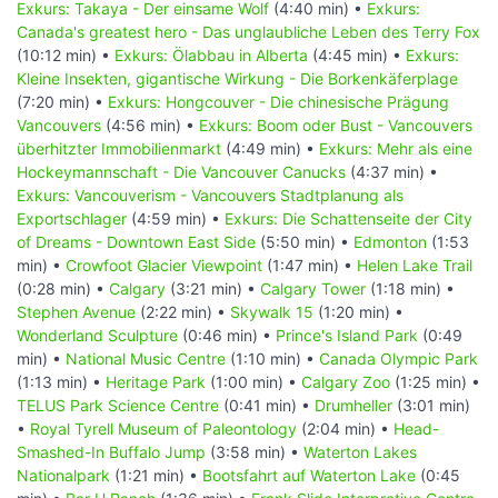
Exkurs: Takaya - Der einsame Wolf
(4:40 min) •
Exkurs:
Canada's greatest hero - Das unglaubliche Leben des Terry Fox
(10:12 min) •
Exkurs: Ölabbau in Alberta
(4:45 min) •
Exkurs:
Kleine Insekten, gigantische Wirkung - Die Borkenkäferplage
(7:20 min) •
Exkurs: Hongcouver - Die chinesische Prägung
Vancouvers
(4:56 min) •
Exkurs: Boom oder Bust - Vancouvers
überhitzter Immobilienmarkt
(4:49 min) •
Exkurs: Mehr als eine
Hockeymannschaft - Die Vancouver Canucks
(4:37 min) •
Exkurs: Vancouverism - Vancouvers Stadtplanung als
Exportschlager
(4:59 min) •
Exkurs: Die Schattenseite der City
of Dreams - Downtown East Side
(5:50 min) •
Edmonton
(1:53
min) •
Crowfoot Glacier Viewpoint
(1:47 min) •
Helen Lake Trail
(0:28 min) •
Calgary
(3:21 min) •
Calgary Tower
(1:18 min) •
Stephen Avenue
(2:22 min) •
Skywalk 15
(1:20 min) •
Wonderland Sculpture
(0:46 min) •
Prince's Island Park
(0:49
min) •
National Music Centre
(1:10 min) •
Canada Olympic Park
(1:13 min) •
Heritage Park
(1:00 min) •
Calgary Zoo
(1:25 min) •
TELUS Park Science Centre
(0:41 min) •
Drumheller
(3:01 min)
•
Royal Tyrell Museum of Paleontology
(2:04 min) •
Head-
Smashed-In Buffalo Jump
(3:58 min) •
Waterton Lakes
Nationalpark
(1:21 min) •
Bootsfahrt auf Waterton Lake
(0:45