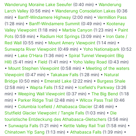
Wanderung Moraine Lake Seeufer
(0:40 min) •
Wanderung
Larch Valley
(0:56 min) •
Wanderung Consolation Lakes
(0:36
min) •
Banff-Windamere Highway
(2:00 min) •
Vermillion Pass
(1:28 min) •
Banff-Windamere Summit
(0:49 min) •
Kootenay
Valley Viewpoint
(1:18 min) •
Marble Canyon
(1:23 min) •
Paint
Pots
(0:59 min) •
Radium Hot Springs
(3:09 min) •
Iron Gate /
Red Wall
(0:55 min) •
Mount Amery Viewpoint
(1:14 min) •
Sunwapta River Viewpoint
(0:49 min) •
Yoho Nationalpark
(0:52
min) •
Lake O'Hara
(1:36 min) •
Spiral Tunnel Viewpoint (Big
Hill)
(5:41 min) •
Field
(1:41 min) •
Yoho Valley Road
(0:43 min)
•
Mount Stephen Viewpoint
(0:58 min) •
Meeting of the waters
Viewpoint
(0:47 min) •
Takakaw Falls
(1:28 min) •
Natural
Bridge
(0:50 min) •
Emerald Lake
(2:22 min) •
Burgess Shale
(2:58 min) •
Wapta Falls
(1:52 min) •
Icefield's Parkway
(3:26
min) •
Weeping Wall Viewpoint
(0:37 min) •
The Big Bend
(1:18
min) •
Parker Ridge Trail
(2:48 min) •
Wilcox Pass Trail
(0:46
min) •
Columbia Icefield / Athabasca Glacier
(2:46 min) •
Stutfield Glacier Viewpoint / Tangle Falls
(1:03 min) •
Die
touristische Entdeckung des Athabasca-Gletschers
(3:56 min)
•
Sunwapta Falls
(1:21 min) •
Kettle Valley Rail Trail
(1:58 min) •
Chinatown Yip Sang
(1:13 min) •
Athabasca Falls
(1:39 min) •