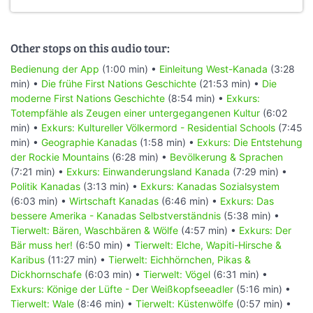
Other stops on this audio tour:
Bedienung der App
(1:00 min) •
Einleitung West-Kanada
(3:28
min) •
Die frühe First Nations Geschichte
(21:53 min) •
Die
moderne First Nations Geschichte
(8:54 min) •
Exkurs:
Totempfähle als Zeugen einer untergegangenen Kultur
(6:02
min) •
Exkurs: Kultureller Völkermord - Residential Schools
(7:45
min) •
Geographie Kanadas
(1:58 min) •
Exkurs: Die Entstehung
der Rockie Mountains
(6:28 min) •
Bevölkerung & Sprachen
(7:21 min) •
Exkurs: Einwanderungsland Kanada
(7:29 min) •
Politik Kanadas
(3:13 min) •
Exkurs: Kanadas Sozialsystem
(6:03 min) •
Wirtschaft Kanadas
(6:46 min) •
Exkurs: Das
bessere Amerika - Kanadas Selbstverständnis
(5:38 min) •
Tierwelt: Bären, Waschbären & Wölfe
(4:57 min) •
Exkurs: Der
Bär muss her!
(6:50 min) •
Tierwelt: Elche, Wapiti-Hirsche &
Karibus
(11:27 min) •
Tierwelt: Eichhörnchen, Pikas &
Dickhornschafe
(6:03 min) •
Tierwelt: Vögel
(6:31 min) •
Exkurs: Könige der Lüfte - Der Weißkopfseeadler
(5:16 min) •
Tierwelt: Wale
(8:46 min) •
Tierwelt: Küstenwölfe
(0:57 min) •