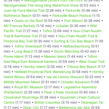
(0:34 min) •
Wandgemälde Letters from the Front
(0:39 min) •
Wandgemälde The Hong Hing Waterfront Store
(0:53 min) •
Juan de Fuca Marine Trail
(2:28 min) •
Parksville
(0:46 min) •
Rathtrevor Beach
(0:51 min) •
Parksville Beach Festival
(1:15
min) •
Goats on the Roof
(0:59 min) •
Port Alberni
(0:38 min) •
MV Frances Barkely
(1:16 min) •
Ucluelet
(0:36 min) •
Wild
Pacific Trail
(1:27 min) •
Tofino
(2:06 min) •
Nuu-Chah-Nuulth
Trail & Rainforest Trail
(1:22 min) •
Nuu-Chah-Nuulth Trail &
Florencia Bay Trail
(0:30 min) •
Surfing & Cox Bay Beach
(1:39
min) •
Tofino Innenstadt
(1:45 min) •
Walbeobachtung
(0:51
min) •
Long Beach
(1:26 min) •
Storm Watching
(0:42 min) •
Flores Island
(1:13 min) •
Meares Island
(1:44 min) •
Tofino:
Naa'Waya'Sum Botanical Gardens
(0:59 min) •
West Coast Trail
(2:18 min) •
Hornby Island
(2:35 min) •
Tribune Bay Beach
(1:17
min) •
Helliwell Provincial Park Wanderung
(0:58 min) •
Hornby
Island Winery
(0:54 min) •
Isla de Lerena Vineyard
(0:23 min) •
Middle Mountain Mead
(0:31 min) •
Ucluelet Aquarium
(1:09
min) •
Royal BC Museum
(2:17 min) •
Legislative Assembly
(Parliament)
(2:39 min) •
Peak 2 Peak Gondola
(0:40 min) •
Cloudraker Skybridge
(0:38 min) •
Squamish Lil'wat Cultural
Centre
(1:17 min) •
British Columbia
(3:15 min) •
Okanagan Tal
(1:17 min) •
Silver City
(1:17 min) •
Bedienung der App
(0:59