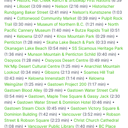
min) •
Historic Hat Creek Ranch & Shuswap First Nations
(6:39
min) •
Lillooet
(3:09 min) •
Nelson
(2:16 min) •
Historischer
Rundgang Baker Street
(2:41 min) •
Nelson's Kunstszene
(1:03
min) •
Cottonwood Community Market
(0:39 min) •
Pulpit Rock
Trail
(0:30 min) •
Museum of Northern B.C.
(1:21 min) •
North
Pacific Cannery Museum
(1:40 min) •
Butze Rapids Trail
(0:51
min) •
Kelowna
(2:07 min) •
Knox Mountain Park
(0:29 min) •
Penticton
(1:28 min) •
Skaha Lake Beach & Park
(0:33 min) •
Okanagan Lake Beach
(0:54 min) •
SS Sicamous Heritage Park
(1:36 min) •
Munson Mountain & Penticton Schild
(0:40 min) •
Osoyoos
(1:28 min) •
Osoyoos Desert Centre
(0:49 min) •
Nk'Mip Desert Cultural Centre
(1:25 min) •
Anarchist Mountain
Lookout
(0:34 min) •
Gibsons
(2:13 min) •
Soames Hill Trail
(0:43 min) •
Kelowna Innenstadt
(1:14 min) •
Kelowna
Weingüter
(1:25 min) •
Gastown Project 200
(1:17 min) •
Gastown Blood Alley
(0:29 min) •
Gastown Water Street Café
(0:54 min) •
Gastown, Maple Tree Square & Gassy Jack
(2:30
min) •
Gastown Water Street & Dominion Hotel
(0:46 min) •
Gastown Steam Clock
(0:45 min) •
Gastown Victory Square &
Dominion Building
(1:42 min) •
Vancouver
(3:52 min) •
Robson
Street & Robson Square
(2:23 min) •
Christ Church Cathedral
(1:08 min) •
Vancouver Public Library
(1:40 min) •
BC Place