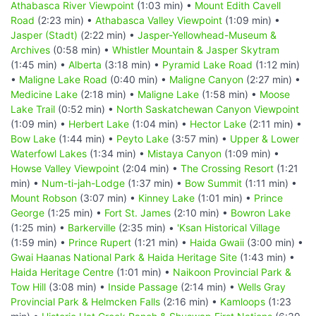
Athabasca River Viewpoint
(1:03 min) •
Mount Edith Cavell
Road
(2:23 min) •
Athabasca Valley Viewpoint
(1:09 min) •
Jasper (Stadt)
(2:22 min) •
Jasper-Yellowhead-Museum &
Archives
(0:58 min) •
Whistler Mountain & Jasper Skytram
(1:45 min) •
Alberta
(3:18 min) •
Pyramid Lake Road
(1:12 min)
•
Maligne Lake Road
(0:40 min) •
Maligne Canyon
(2:27 min) •
Medicine Lake
(2:18 min) •
Maligne Lake
(1:58 min) •
Moose
Lake Trail
(0:52 min) •
North Saskatchewan Canyon Viewpoint
(1:09 min) •
Herbert Lake
(1:04 min) •
Hector Lake
(2:11 min) •
Bow Lake
(1:44 min) •
Peyto Lake
(3:57 min) •
Upper & Lower
Waterfowl Lakes
(1:34 min) •
Mistaya Canyon
(1:09 min) •
Howse Valley Viewpoint
(2:04 min) •
The Crossing Resort
(1:21
min) •
Num-ti-jah-Lodge
(1:37 min) •
Bow Summit
(1:11 min) •
Mount Robson
(3:07 min) •
Kinney Lake
(1:01 min) •
Prince
George
(1:25 min) •
Fort St. James
(2:10 min) •
Bowron Lake
(1:25 min) •
Barkerville
(2:35 min) •
'Ksan Historical Village
(1:59 min) •
Prince Rupert
(1:21 min) •
Haida Gwaii
(3:00 min) •
Gwai Haanas National Park & Haida Heritage Site
(1:43 min) •
Haida Heritage Centre
(1:01 min) •
Naikoon Provincial Park &
Tow Hill
(3:08 min) •
Inside Passage
(2:14 min) •
Wells Gray
Provincial Park & Helmcken Falls
(2:16 min) •
Kamloops
(1:23