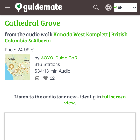
search
language
menu
Cathedral Grove
from the audio walk
Kanada West Komplett | British
Columbia & Alberta
Price: 24.99 €
by
AOYO-Guide GbR
316 Stations
634:18 min Audio
directions_car
favorite
22
Listen to the audio tour now - ideally in
full screen
view
.