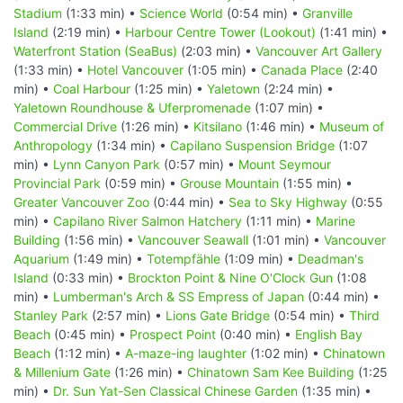
Stadium
(1:33 min) •
Science World
(0:54 min) •
Granville
Island
(2:19 min) •
Harbour Centre Tower (Lookout)
(1:41 min) •
Waterfront Station (SeaBus)
(2:03 min) •
Vancouver Art Gallery
(1:33 min) •
Hotel Vancouver
(1:05 min) •
Canada Place
(2:40
min) •
Coal Harbour
(1:25 min) •
Yaletown
(2:24 min) •
Yaletown Roundhouse & Uferpromenade
(1:07 min) •
Commercial Drive
(1:26 min) •
Kitsilano
(1:46 min) •
Museum of
Anthropology
(1:34 min) •
Capilano Suspension Bridge
(1:07
min) •
Lynn Canyon Park
(0:57 min) •
Mount Seymour
Provincial Park
(0:59 min) •
Grouse Mountain
(1:55 min) •
Greater Vancouver Zoo
(0:44 min) •
Sea to Sky Highway
(0:55
min) •
Capilano River Salmon Hatchery
(1:11 min) •
Marine
Building
(1:56 min) •
Vancouver Seawall
(1:01 min) •
Vancouver
Aquarium
(1:49 min) •
Totempfähle
(1:09 min) •
Deadman's
Island
(0:33 min) •
Brockton Point & Nine O'Clock Gun
(1:08
min) •
Lumberman's Arch & SS Empress of Japan
(0:44 min) •
Stanley Park
(2:57 min) •
Lions Gate Bridge
(0:54 min) •
Third
Beach
(0:45 min) •
Prospect Point
(0:40 min) •
English Bay
Beach
(1:12 min) •
A-maze-ing laughter
(1:02 min) •
Chinatown
& Millenium Gate
(1:26 min) •
Chinatown Sam Kee Building
(1:25
min) •
Dr. Sun Yat-Sen Classical Chinese Garden
(1:35 min) •