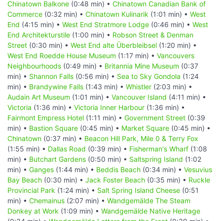
Chinatown Balkone
(0:48 min) •
Chinatown Canadian Bank of
Commerce
(0:32 min) •
Chinatown Kulinarik
(1:01 min) •
West
End
(4:15 min) •
West End Stratmore Lodge
(0:46 min) •
West
End Architekturstile
(1:00 min) •
Robson Street & Denman
Street
(0:30 min) •
West End alte Überbleibsel
(1:20 min) •
West End Roedde House Museum
(1:17 min) •
Vancouvers
Neighbourhoods
(0:49 min) •
Britannia Mine Museum
(0:37
min) •
Shannon Falls
(0:56 min) •
Sea to Sky Gondola
(1:24
min) •
Brandywine Falls
(1:43 min) •
Whistler
(2:03 min) •
Audain Art Museum
(1:01 min) •
Vancouver Island
(4:11 min) •
Victoria
(1:36 min) •
Victoria Inner Harbour
(1:36 min) •
Fairmont Empress Hotel
(1:11 min) •
Government Street
(0:39
min) •
Bastion Square
(0:45 min) •
Market Square
(0:45 min) •
Chinatown
(0:37 min) •
Beacon Hill Park, Mile 0 & Terry Fox
(1:55 min) •
Dallas Road
(0:39 min) •
Fisherman's Wharf
(1:08
min) •
Butchart Gardens
(0:50 min) •
Saltspring Island
(1:02
min) •
Ganges
(1:44 min) •
Beddis Beach
(0:34 min) •
Vesuvius
Bay Beach
(0:30 min) •
Jack Foster Beach
(0:35 min) •
Ruckle
Provincial Park
(1:24 min) •
Salt Spring Island Cheese
(0:51
min) •
Chemainus
(2:07 min) •
Wandgemälde The Steam
Donkey at Work
(1:09 min) •
Wandgemälde Native Heritage