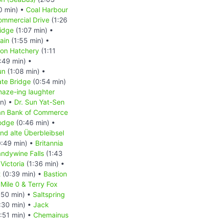
0 min) •
Coal Harbour
ommercial Drive
(1:26
idge
(1:07 min) •
ain
(1:55 min) •
mon Hatchery
(1:11
:49 min) •
un
(1:08 min) •
ate Bridge
(0:54 min)
aze-ing laughter
in) •
Dr. Sun Yat-Sen
an Bank of Commerce
odge
(0:46 min) •
nd alte Überbleibsel
:49 min) •
Britannia
andywine Falls
(1:43
•
Victoria
(1:36 min) •
t
(0:39 min) •
Bastion
 Mile 0 & Terry Fox
:50 min) •
Saltspring
:30 min) •
Jack
:51 min) •
Chemainus