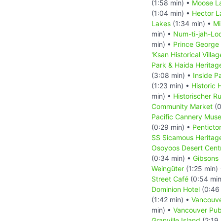
(1:58 min) •
Moose La
(1:04 min) •
Hector L
Lakes
(1:34 min) •
Mi
min) •
Num-ti-jah-Lo
min) •
Prince George
'Ksan Historical Villag
Park & Haida Heritage
(3:08 min) •
Inside P
(1:23 min) •
Historic
min) •
Historischer R
Community Market
(0
Pacific Cannery Mus
(0:29 min) •
Penticto
SS Sicamous Heritag
Osoyoos Desert Cent
(0:34 min) •
Gibsons
Weingüter
(1:25 min)
Street Café
(0:54 min
Dominion Hotel
(0:46
(1:42 min) •
Vancouv
min) •
Vancouver Publ
Granville Island
(2:19