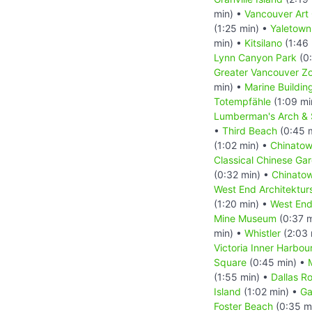
min) •
Vancouver Art 
(1:25 min) •
Yaletown
min) •
Kitsilano
(1:46 
Lynn Canyon Park
(0:
Greater Vancouver Z
min) •
Marine Buildin
Totempfähle
(1:09 mi
Lumberman's Arch & 
•
Third Beach
(0:45 
(1:02 min) •
Chinatow
Classical Chinese Ga
(0:32 min) •
Chinatow
West End Architekturs
(1:20 min) •
West En
Mine Museum
(0:37 m
min) •
Whistler
(2:03 
Victoria Inner Harbou
Square
(0:45 min) •
(1:55 min) •
Dallas R
Island
(1:02 min) •
Ga
Foster Beach
(0:35 m