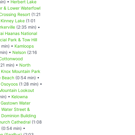
in) •
Herbert Lake
r & Lower Waterfowl
Crossing Resort
(1:21
•
Kinney Lake
(1:01
rkerville
(2:35 min) •
ai Haanas National
ial Park & Tow Hill
 min) •
Kamloops
min) •
Nelson
(2:16
Cottonwood
:21 min) •
North
•
Knox Mountain Park
 Beach
(0:54 min) •
•
Osoyoos
(1:28 min) •
 Mountain Lookout
min) •
Kelowna
•
Gastown Water
Water Street &
 Dominion Building
hurch Cathedral
(1:08
(0:54 min) •
on (SeaBus)
(2:03