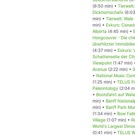
(6:50 min) •
Tierwelt
Dickhornschafe
(6:03
min) •
Tierwelt: Wale
min) •
Exkurs: Canada
Alberta
(4:45 min) •
Hongcouver - Die ch
überhitzter Immobili
(4:37 min) •
Exkurs: 
Schattenseite der Ci
Viewpoint
(1:47 min)
Avenue
(2:22 min) •
S
•
National Music Cen
(1:25 min) •
TELUS Pa
Paleontology
(2:04 m
•
Bootsfahrt auf Wat
min) •
Banff National
min) •
Banff Park M
(1:34 min) •
Bow Fall
Village
(1:07 min) •
R
World's Largest Dino
(0:41 min) •
TELUS Wo