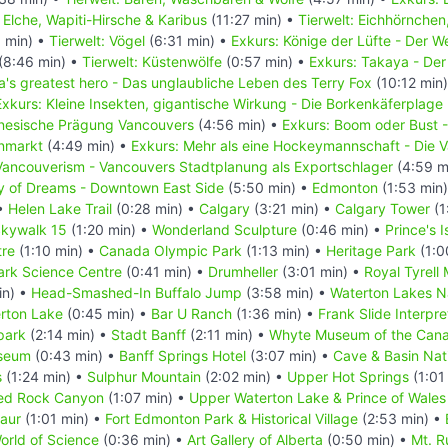
: Elche, Wapiti-Hirsche & Karibus
(11:27 min) •
Tierwelt: Eichhörnchen
 min) •
Tierwelt: Vögel
(6:31 min) •
Exkurs: Könige der Lüfte - Der 
(8:46 min) •
Tierwelt: Küstenwölfe
(0:57 min) •
Exkurs: Takaya - Der
's greatest hero - Das unglaubliche Leben des Terry Fox
(10:12 min
Exkurs: Kleine Insekten, gigantische Wirkung - Die Borkenkäferplage
inesische Prägung Vancouvers
(4:56 min) •
Exkurs: Boom oder Bust 
enmarkt
(4:49 min) •
Exkurs: Mehr als eine Hockeymannschaft - Die
Vancouverism - Vancouvers Stadtplanung als Exportschlager
(4:59 m
ty of Dreams - Downtown East Side
(5:50 min) •
Edmonton
(1:53 min
 •
Helen Lake Trail
(0:28 min) •
Calgary
(3:21 min) •
Calgary Tower
(1
kywalk 15
(1:20 min) •
Wonderland Sculpture
(0:46 min) •
Prince's 
tre
(1:10 min) •
Canada Olympic Park
(1:13 min) •
Heritage Park
(1:0
rk Science Centre
(0:41 min) •
Drumheller
(3:01 min) •
Royal Tyrell
in) •
Head-Smashed-In Buffalo Jump
(3:58 min) •
Waterton Lakes N
erton Lake
(0:45 min) •
Bar U Ranch
(1:36 min) •
Frank Slide Interpre
park
(2:14 min) •
Stadt Banff
(2:11 min) •
Whyte Museum of the Cana
useum
(0:43 min) •
Banff Springs Hotel
(3:07 min) •
Cave & Basin Nati
s
(1:24 min) •
Sulphur Mountain
(2:02 min) •
Upper Hot Springs
(1:01
ed Rock Canyon
(1:07 min) •
Upper Waterton Lake & Prince of Wales
saur
(1:01 min) •
Fort Edmonton Park & Historical Village
(2:53 min) •
rld of Science
(0:36 min) •
Art Gallery of Alberta
(0:50 min) •
Mt. R