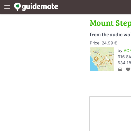
menu
Mount Ste
from the audio wa
Price: 24.99 €
by
AOY
316 St
634:18
directions_car
favorite