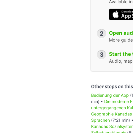
Available i
2
Open audi
More guide
3
Start the 
Audio, map &
Other stops on this
Bedienung der App
(
min) •
Die moderne Fi
untergegangenen Kul
Geographie Kanadas
Sprachen
(7:21 min) 
Kanadas Sozialsyste
Selbstverständnis
(5: