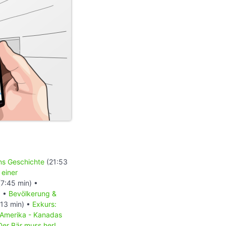
ons Geschichte
(21:53
 einer
7:45 min) •
) •
Bevölkerung &
13 min) •
Exkurs:
 Amerika - Kanadas
Der Bär muss her!