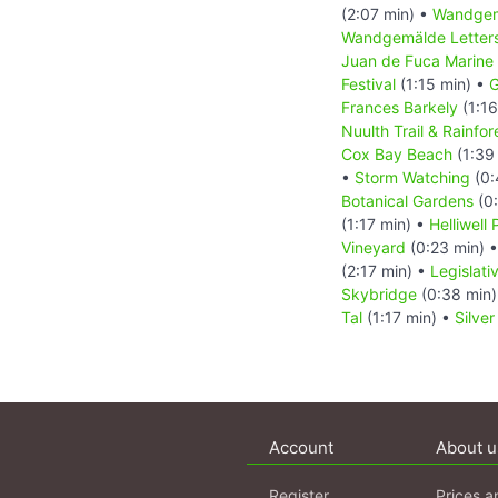
(2:07 min) •
Wandgem
Wandgemälde Letters
Juan de Fuca Marine 
Festival
(1:15 min) •
G
Frances Barkely
(1:16
Nuulth Trail & Rainfore
Cox Bay Beach
(1:39
•
Storm Watching
(0:
Botanical Gardens
(0:
(1:17 min) •
Helliwell
Vineyard
(0:23 min) 
(2:17 min) •
Legislati
Skybridge
(0:38 min
Tal
(1:17 min) •
Silver
Account
About u
Register
Prices a