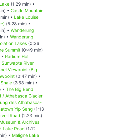
 Lake
(1:29 min) •
in) •
Castle Mountain
 min) •
Lake Louise
ee)
(5:28 min) •
in) •
Wanderung
in) •
Wanderung
lation Lakes
(0:36
re Summit
(0:49 min)
) •
Radium Hot
•
Sunwapta River
nnel Viewpoint (Big
ewpoint
(0:47 min) •
 Shale
(2:58 min) •
) •
The Big Bend
d / Athabasca Glacier
ckung des Athabasca-
natown Yip Sang
(1:13
avell Road
(2:23 min)
-Museum & Archives
d Lake Road
(1:12
min) •
Maligne Lake