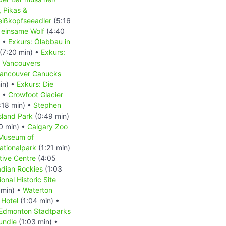
, Pikas &
Weißkopfseeadler
(5:16
 einsame Wolf
(4:40
) •
Exkurs: Ölabbau in
(7:20 min) •
Exkurs:
- Vancouvers
 Vancouver Canucks
in) •
Exkurs: Die
) •
Crowfoot Glacier
:18 min) •
Stephen
Island Park
(0:49 min)
0 min) •
Calgary Zoo
 Museum of
ationalpark
(1:21 min)
tive Centre
(4:05
dian Rockies
(1:03
onal Historic Site
 min) •
Waterton
 Hotel
(1:04 min) •
Edmonton Stadtparks
undle
(1:03 min) •