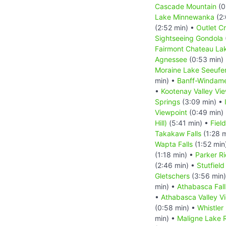
Cascade Mountain
(0
Lake Minnewanka
(2:
(2:52 min) •
Outlet C
Sightseeing Gondola
Fairmont Chateau Lak
Agnessee
(0:53 min)
Moraine Lake Seeufe
min) •
Banff-Windam
•
Kootenay Valley Vi
Springs
(3:09 min) •
Viewpoint
(0:49 min)
Hill)
(5:41 min) •
Field
Takakaw Falls
(1:28 
Wapta Falls
(1:52 min
(1:18 min) •
Parker Ri
(2:46 min) •
Stutfield
Gletschers
(3:56 min
min) •
Athabasca Fall
•
Athabasca Valley V
(0:58 min) •
Whistler
min) •
Maligne Lake 