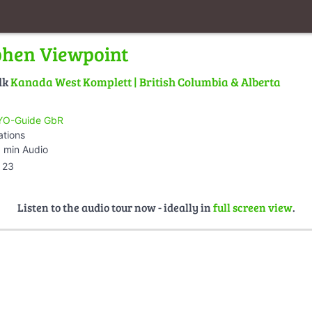
phen Viewpoint
lk
Kanada West Komplett | British Columbia & Alberta
O-Guide GbR
ations
 min Audio
23
Listen to the audio tour now - ideally in
full screen view
.