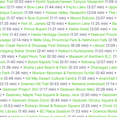
ke Trail
(0:52 min) •
North Saskatchewan Canyon Viewpoint
(1:09 m
ake
(2:11 min) •
Bow Lake
(1:44 min) •
Peyto Lake
(3:57 min) •
Uppe
staya Canyon
(1:09 min) •
Howse Valley Viewpoint
(2:04 min) •
The 
dge
(1:37 min) •
Bow Summit
(1:11 min) •
Mount Robson
(3:07 min) 
(1:25 min) •
Fort St. James
(2:10 min) •
Bowron Lake
(1:25 min) •
Ba
e
(1:59 min) •
Prince Rupert
(1:21 min) •
Haida Gwaii
(3:00 min) •
Gw
 Site
(1:43 min) •
Haida Heritage Centre
(1:01 min) •
Naikoon Provinc
assage
(2:14 min) •
Wells Gray Provincial Park & Helmcken Falls
(2:16
 Hat Creek Ranch & Shuswap First Nations
(6:39 min) •
Lillooet
(3:09 
undgang Baker Street
(2:41 min) •
Nelson's Kunstszene
(1:03 min) •
:39 min) •
Pulpit Rock Trail
(0:30 min) •
Museum of Northern B.C.
(1
eum
(1:40 min) •
Butze Rapids Trail
(0:51 min) •
Kelowna
(2:07 min) 
n
(1:28 min) •
Skaha Lake Beach & Park
(0:33 min) •
Okanagan Lake
e Park
(1:36 min) •
Munson Mountain & Penticton Schild
(0:40 min) 
re
(0:49 min) •
Nk'Mip Desert Cultural Centre
(1:25 min) •
Anarchist
(2:13 min) •
Soames Hill Trail
(0:43 min) •
Kelowna Innenstadt
(1:14 
 •
Gastown Project 200
(1:17 min) •
Gastown Blood Alley
(0:29 min) 
) •
Gastown, Maple Tree Square & Gassy Jack
(2:30 min) •
Gastown 
 min) •
Gastown Steam Clock
(0:45 min) •
Gastown Victory Square &
er
(3:52 min) •
Robson Street & Robson Square
(2:23 min) •
Christ C
ic Library
(1:40 min) •
BC Place Stadium
(1:33 min) •
Science World
 min) •
Harbour Centre Tower (Lookout)
(1:41 min) •
Waterfront Stati