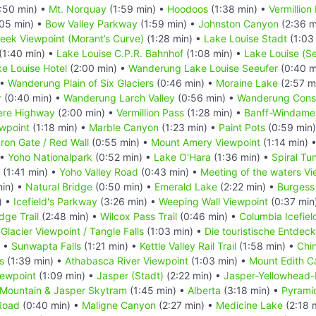
:50 min) •
Mt. Norquay
(1:59 min) •
Hoodoos
(1:38 min) •
Vermillion
05 min) •
Bow Valley Parkway
(1:59 min) •
Johnston Canyon
(2:36 m
reek Viewpoint (Morant’s Curve)
(1:28 min) •
Lake Louise Stadt
(1:03
(1:40 min) •
Lake Louise C.P.R. Bahnhof
(1:08 min) •
Lake Louise (S
e Louise Hotel
(2:00 min) •
Wanderung Lake Louise Seeufer
(0:40 m
 •
Wanderung Plain of Six Glaciers
(0:46 min) •
Moraine Lake
(2:57 m
r
(0:40 min) •
Wanderung Larch Valley
(0:56 min) •
Wanderung Conso
ere Highway
(2:00 min) •
Vermillion Pass
(1:28 min) •
Banff-Windame
ewpoint
(1:18 min) •
Marble Canyon
(1:23 min) •
Paint Pots
(0:59 min
Iron Gate / Red Wall
(0:55 min) •
Mount Amery Viewpoint
(1:14 min) 
 •
Yoho Nationalpark
(0:52 min) •
Lake O'Hara
(1:36 min) •
Spiral Tu
(1:41 min) •
Yoho Valley Road
(0:43 min) •
Meeting of the waters Vi
min) •
Natural Bridge
(0:50 min) •
Emerald Lake
(2:22 min) •
Burgess
) •
Icefield's Parkway
(3:26 min) •
Weeping Wall Viewpoint
(0:37 min
dge Trail
(2:48 min) •
Wilcox Pass Trail
(0:46 min) •
Columbia Icefiel
 Glacier Viewpoint / Tangle Falls
(1:03 min) •
Die touristische Entde
) •
Sunwapta Falls
(1:21 min) •
Kettle Valley Rail Trail
(1:58 min) •
Chi
s
(1:39 min) •
Athabasca River Viewpoint
(1:03 min) •
Mount Edith C
iewpoint
(1:09 min) •
Jasper (Stadt)
(2:22 min) •
Jasper-Yellowhead
 Mountain & Jasper Skytram
(1:45 min) •
Alberta
(3:18 min) •
Pyrami
Road
(0:40 min) •
Maligne Canyon
(2:27 min) •
Medicine Lake
(2:18 