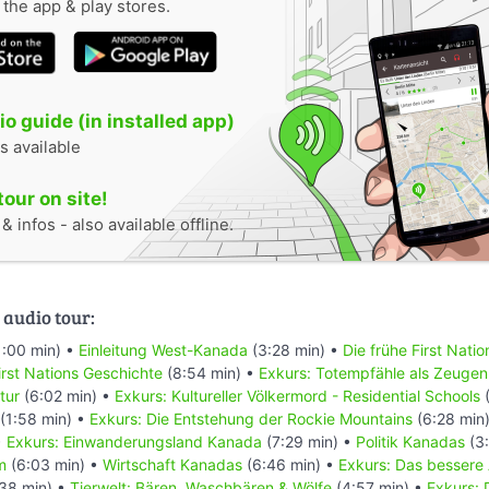
n the app & play stores.
o guide (in installed app)
s available
tour on site!
 infos - also available offline.
 audio tour:
1:00 min) •
Einleitung West-Kanada
(3:28 min) •
Die frühe First Nati
rst Nations Geschichte
(8:54 min) •
Exkurs: Totempfähle als Zeugen
tur
(6:02 min) •
Exkurs: Kultureller Völkermord - Residential Schools
(
(1:58 min) •
Exkurs: Die Entstehung der Rockie Mountains
(6:28 min
•
Exkurs: Einwanderungsland Kanada
(7:29 min) •
Politik Kanadas
(3:
m
(6:03 min) •
Wirtschaft Kanadas
(6:46 min) •
Exkurs: Das bessere
38 min) •
Tierwelt: Bären, Waschbären & Wölfe
(4:57 min) •
Exkurs: 