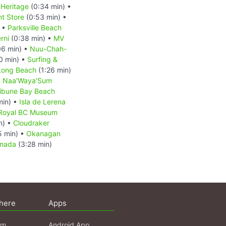
Heritage
(0:34 min) •
t Store
(0:53 min) •
) •
Parksville Beach
rni
(0:38 min) •
MV
06 min) •
Nuu-Chah-
0 min) •
Surfing &
Long Beach
(1:26 min)
o: Naa'Waya'Sum
ribune Bay Beach
min) •
Isla de Lerena
Royal BC Museum
n) •
Cloudraker
5 min) •
Okanagan
anada
(3:28 min)
here
Apps
am
Android App