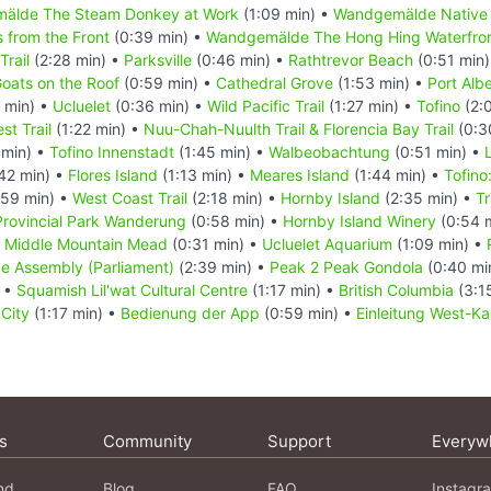
älde The Steam Donkey at Work
(1:09 min) •
Wandgemälde Native 
 from the Front
(0:39 min) •
Wandgemälde The Hong Hing Waterfron
Trail
(2:28 min) •
Parksville
(0:46 min) •
Rathtrevor Beach
(0:51 min
oats on the Roof
(0:59 min) •
Cathedral Grove
(1:53 min) •
Port Albe
 min) •
Ucluelet
(0:36 min) •
Wild Pacific Trail
(1:27 min) •
Tofino
(2:
st Trail
(1:22 min) •
Nuu-Chah-Nuulth Trail & Florencia Bay Trail
(0:3
 min) •
Tofino Innenstadt
(1:45 min) •
Walbeobachtung
(0:51 min) •
42 min) •
Flores Island
(1:13 min) •
Meares Island
(1:44 min) •
Tofin
59 min) •
West Coast Trail
(2:18 min) •
Hornby Island
(2:35 min) •
T
 Provincial Park Wanderung
(0:58 min) •
Hornby Island Winery
(0:54 
•
Middle Mountain Mead
(0:31 min) •
Ucluelet Aquarium
(1:09 min) •
ve Assembly (Parliament)
(2:39 min) •
Peak 2 Peak Gondola
(0:40 mi
) •
Squamish Lil'wat Cultural Centre
(1:17 min) •
British Columbia
(3:1
 City
(1:17 min) •
Bedienung der App
(0:59 min) •
Einleitung West-K
s
Community
Support
Everyw
nd
Blog
FAQ
Instagr