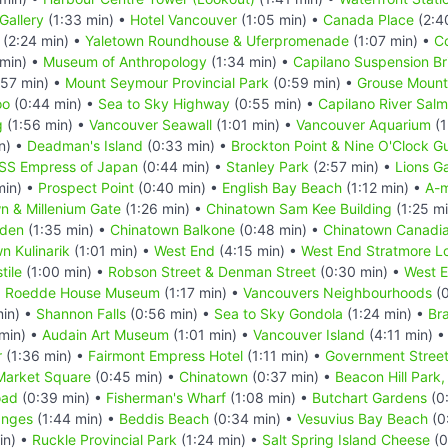
Gallery
(1:33 min) •
Hotel Vancouver
(1:05 min) •
Canada Place
(2:4
(2:24 min) •
Yaletown Roundhouse & Uferpromenade
(1:07 min) •
C
min) •
Museum of Anthropology
(1:34 min) •
Capilano Suspension Br
57 min) •
Mount Seymour Provincial Park
(0:59 min) •
Grouse Mount
oo
(0:44 min) •
Sea to Sky Highway
(0:55 min) •
Capilano River Sal
g
(1:56 min) •
Vancouver Seawall
(1:01 min) •
Vancouver Aquarium
(1
n) •
Deadman's Island
(0:33 min) •
Brockton Point & Nine O'Clock G
SS Empress of Japan
(0:44 min) •
Stanley Park
(2:57 min) •
Lions G
min) •
Prospect Point
(0:40 min) •
English Bay Beach
(1:12 min) •
A-m
n & Millenium Gate
(1:26 min) •
Chinatown Sam Kee Building
(1:25 m
rden
(1:35 min) •
Chinatown Balkone
(0:48 min) •
Chinatown Canadi
n Kulinarik
(1:01 min) •
West End
(4:15 min) •
West End Stratmore L
tile
(1:00 min) •
Robson Street & Denman Street
(0:30 min) •
West E
d Roedde House Museum
(1:17 min) •
Vancouvers Neighbourhoods
(0
in) •
Shannon Falls
(0:56 min) •
Sea to Sky Gondola
(1:24 min) •
Br
min) •
Audain Art Museum
(1:01 min) •
Vancouver Island
(4:11 min) 
r
(1:36 min) •
Fairmont Empress Hotel
(1:11 min) •
Government Stree
Market Square
(0:45 min) •
Chinatown
(0:37 min) •
Beacon Hill Park,
oad
(0:39 min) •
Fisherman's Wharf
(1:08 min) •
Butchart Gardens
(0
nges
(1:44 min) •
Beddis Beach
(0:34 min) •
Vesuvius Bay Beach
(0
in) •
Ruckle Provincial Park
(1:24 min) •
Salt Spring Island Cheese
(0