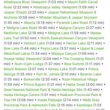
Athabasca River Viewpoint
(1:03 min) •
Mount Edith Cavell
Road
(2:23 min) •
Athabasca Valley Viewpoint
(1:09 min) •
Jasper (Stadt)
(2:22 min) •
Jasper-Yellowhead-Museum &
Archives
(0:58 min) •
Whistler Mountain & Jasper Skytram
(1:45 min) •
Alberta
(3:18 min) •
Pyramid Lake Road
(1:12 min)
•
Maligne Lake Road
(0:40 min) •
Maligne Canyon
(2:27 min) •
Medicine Lake
(2:18 min) •
Maligne Lake
(1:58 min) •
Moose
Lake Trail
(0:52 min) •
North Saskatchewan Canyon Viewpoint
(1:09 min) •
Herbert Lake
(1:04 min) •
Hector Lake
(2:11 min) •
Bow Lake
(1:44 min) •
Peyto Lake
(3:57 min) •
Upper & Lower
Waterfowl Lakes
(1:34 min) •
Mistaya Canyon
(1:09 min) •
Howse Valley Viewpoint
(2:04 min) •
The Crossing Resort
(1:21
min) •
Num-ti-jah-Lodge
(1:37 min) •
Bow Summit
(1:11 min) •
Mount Robson
(3:07 min) •
Kinney Lake
(1:01 min) •
Prince
George
(1:25 min) •
Fort St. James
(2:10 min) •
Bowron Lake
(1:25 min) •
Barkerville
(2:35 min) •
'Ksan Historical Village
(1:59 min) •
Prince Rupert
(1:21 min) •
Haida Gwaii
(3:00 min) •
Gwai Haanas National Park & Haida Heritage Site
(1:43 min) •
Haida Heritage Centre
(1:01 min) •
Naikoon Provincial Park &
Tow Hill
(3:08 min) •
Inside Passage
(2:14 min) •
Wells Gray
Provincial Park & Helmcken Falls
(2:16 min) •
Kamloops
(1:23