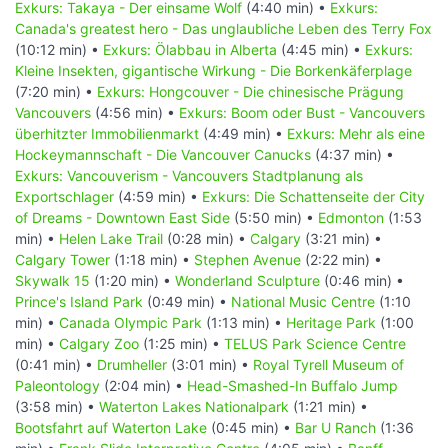
Exkurs: Takaya - Der einsame Wolf
(4:40 min) •
Exkurs:
Canada's greatest hero - Das unglaubliche Leben des Terry Fox
(10:12 min) •
Exkurs: Ölabbau in Alberta
(4:45 min) •
Exkurs:
Kleine Insekten, gigantische Wirkung - Die Borkenkäferplage
(7:20 min) •
Exkurs: Hongcouver - Die chinesische Prägung
Vancouvers
(4:56 min) •
Exkurs: Boom oder Bust - Vancouvers
überhitzter Immobilienmarkt
(4:49 min) •
Exkurs: Mehr als eine
Hockeymannschaft - Die Vancouver Canucks
(4:37 min) •
Exkurs: Vancouverism - Vancouvers Stadtplanung als
Exportschlager
(4:59 min) •
Exkurs: Die Schattenseite der City
of Dreams - Downtown East Side
(5:50 min) •
Edmonton
(1:53
min) •
Helen Lake Trail
(0:28 min) •
Calgary
(3:21 min) •
Calgary Tower
(1:18 min) •
Stephen Avenue
(2:22 min) •
Skywalk 15
(1:20 min) •
Wonderland Sculpture
(0:46 min) •
Prince's Island Park
(0:49 min) •
National Music Centre
(1:10
min) •
Canada Olympic Park
(1:13 min) •
Heritage Park
(1:00
min) •
Calgary Zoo
(1:25 min) •
TELUS Park Science Centre
(0:41 min) •
Drumheller
(3:01 min) •
Royal Tyrell Museum of
Paleontology
(2:04 min) •
Head-Smashed-In Buffalo Jump
(3:58 min) •
Waterton Lakes Nationalpark
(1:21 min) •
Bootsfahrt auf Waterton Lake
(0:45 min) •
Bar U Ranch
(1:36