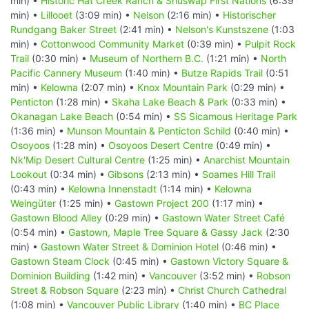
min) •
Historic Hat Creek Ranch & Shuswap First Nations
(6:39
min) •
Lillooet
(3:09 min) •
Nelson
(2:16 min) •
Historischer
Rundgang Baker Street
(2:41 min) •
Nelson's Kunstszene
(1:03
min) •
Cottonwood Community Market
(0:39 min) •
Pulpit Rock
Trail
(0:30 min) •
Museum of Northern B.C.
(1:21 min) •
North
Pacific Cannery Museum
(1:40 min) •
Butze Rapids Trail
(0:51
min) •
Kelowna
(2:07 min) •
Knox Mountain Park
(0:29 min) •
Penticton
(1:28 min) •
Skaha Lake Beach & Park
(0:33 min) •
Okanagan Lake Beach
(0:54 min) •
SS Sicamous Heritage Park
(1:36 min) •
Munson Mountain & Penticton Schild
(0:40 min) •
Osoyoos
(1:28 min) •
Osoyoos Desert Centre
(0:49 min) •
Nk'Mip Desert Cultural Centre
(1:25 min) •
Anarchist Mountain
Lookout
(0:34 min) •
Gibsons
(2:13 min) •
Soames Hill Trail
(0:43 min) •
Kelowna Innenstadt
(1:14 min) •
Kelowna
Weingüter
(1:25 min) •
Gastown Project 200
(1:17 min) •
Gastown Blood Alley
(0:29 min) •
Gastown Water Street Café
(0:54 min) •
Gastown, Maple Tree Square & Gassy Jack
(2:30
min) •
Gastown Water Street & Dominion Hotel
(0:46 min) •
Gastown Steam Clock
(0:45 min) •
Gastown Victory Square &
Dominion Building
(1:42 min) •
Vancouver
(3:52 min) •
Robson
Street & Robson Square
(2:23 min) •
Christ Church Cathedral
(1:08 min) •
Vancouver Public Library
(1:40 min) •
BC Place