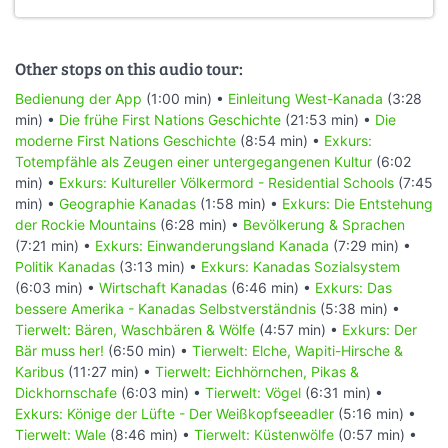
Other stops on this audio tour:
Bedienung der App
(1:00 min) •
Einleitung West-Kanada
(3:28
min) •
Die frühe First Nations Geschichte
(21:53 min) •
Die
moderne First Nations Geschichte
(8:54 min) •
Exkurs:
Totempfähle als Zeugen einer untergegangenen Kultur
(6:02
min) •
Exkurs: Kultureller Völkermord - Residential Schools
(7:45
min) •
Geographie Kanadas
(1:58 min) •
Exkurs: Die Entstehung
der Rockie Mountains
(6:28 min) •
Bevölkerung & Sprachen
(7:21 min) •
Exkurs: Einwanderungsland Kanada
(7:29 min) •
Politik Kanadas
(3:13 min) •
Exkurs: Kanadas Sozialsystem
(6:03 min) •
Wirtschaft Kanadas
(6:46 min) •
Exkurs: Das
bessere Amerika - Kanadas Selbstverständnis
(5:38 min) •
Tierwelt: Bären, Waschbären & Wölfe
(4:57 min) •
Exkurs: Der
Bär muss her!
(6:50 min) •
Tierwelt: Elche, Wapiti-Hirsche &
Karibus
(11:27 min) •
Tierwelt: Eichhörnchen, Pikas &
Dickhornschafe
(6:03 min) •
Tierwelt: Vögel
(6:31 min) •
Exkurs: Könige der Lüfte - Der Weißkopfseeadler
(5:16 min) •
Tierwelt: Wale
(8:46 min) •
Tierwelt: Küstenwölfe
(0:57 min) •