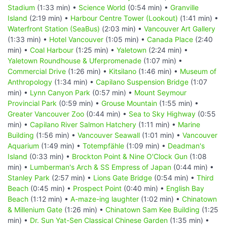
Stadium
(1:33 min) •
Science World
(0:54 min) •
Granville
Island
(2:19 min) •
Harbour Centre Tower (Lookout)
(1:41 min) •
Waterfront Station (SeaBus)
(2:03 min) •
Vancouver Art Gallery
(1:33 min) •
Hotel Vancouver
(1:05 min) •
Canada Place
(2:40
min) •
Coal Harbour
(1:25 min) •
Yaletown
(2:24 min) •
Yaletown Roundhouse & Uferpromenade
(1:07 min) •
Commercial Drive
(1:26 min) •
Kitsilano
(1:46 min) •
Museum of
Anthropology
(1:34 min) •
Capilano Suspension Bridge
(1:07
min) •
Lynn Canyon Park
(0:57 min) •
Mount Seymour
Provincial Park
(0:59 min) •
Grouse Mountain
(1:55 min) •
Greater Vancouver Zoo
(0:44 min) •
Sea to Sky Highway
(0:55
min) •
Capilano River Salmon Hatchery
(1:11 min) •
Marine
Building
(1:56 min) •
Vancouver Seawall
(1:01 min) •
Vancouver
Aquarium
(1:49 min) •
Totempfähle
(1:09 min) •
Deadman's
Island
(0:33 min) •
Brockton Point & Nine O'Clock Gun
(1:08
min) •
Lumberman's Arch & SS Empress of Japan
(0:44 min) •
Stanley Park
(2:57 min) •
Lions Gate Bridge
(0:54 min) •
Third
Beach
(0:45 min) •
Prospect Point
(0:40 min) •
English Bay
Beach
(1:12 min) •
A-maze-ing laughter
(1:02 min) •
Chinatown
& Millenium Gate
(1:26 min) •
Chinatown Sam Kee Building
(1:25
min) •
Dr. Sun Yat-Sen Classical Chinese Garden
(1:35 min) •