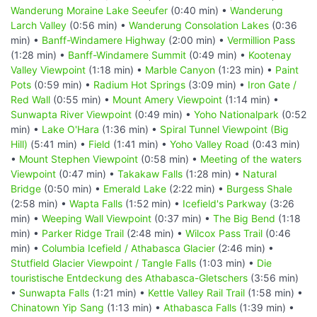
Wanderung Moraine Lake Seeufer
(0:40 min) •
Wanderung
Larch Valley
(0:56 min) •
Wanderung Consolation Lakes
(0:36
min) •
Banff-Windamere Highway
(2:00 min) •
Vermillion Pass
(1:28 min) •
Banff-Windamere Summit
(0:49 min) •
Kootenay
Valley Viewpoint
(1:18 min) •
Marble Canyon
(1:23 min) •
Paint
Pots
(0:59 min) •
Radium Hot Springs
(3:09 min) •
Iron Gate /
Red Wall
(0:55 min) •
Mount Amery Viewpoint
(1:14 min) •
Sunwapta River Viewpoint
(0:49 min) •
Yoho Nationalpark
(0:52
min) •
Lake O'Hara
(1:36 min) •
Spiral Tunnel Viewpoint (Big
Hill)
(5:41 min) •
Field
(1:41 min) •
Yoho Valley Road
(0:43 min)
•
Mount Stephen Viewpoint
(0:58 min) •
Meeting of the waters
Viewpoint
(0:47 min) •
Takakaw Falls
(1:28 min) •
Natural
Bridge
(0:50 min) •
Emerald Lake
(2:22 min) •
Burgess Shale
(2:58 min) •
Wapta Falls
(1:52 min) •
Icefield's Parkway
(3:26
min) •
Weeping Wall Viewpoint
(0:37 min) •
The Big Bend
(1:18
min) •
Parker Ridge Trail
(2:48 min) •
Wilcox Pass Trail
(0:46
min) •
Columbia Icefield / Athabasca Glacier
(2:46 min) •
Stutfield Glacier Viewpoint / Tangle Falls
(1:03 min) •
Die
touristische Entdeckung des Athabasca-Gletschers
(3:56 min)
•
Sunwapta Falls
(1:21 min) •
Kettle Valley Rail Trail
(1:58 min) •
Chinatown Yip Sang
(1:13 min) •
Athabasca Falls
(1:39 min) •