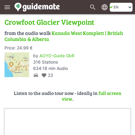
search
language
menu
Crowfoot Glacier Viewpoint
from the audio walk
Kanada West Komplett | British
Columbia & Alberta
Price: 24.99 €
by
AOYO-Guide GbR
316 Stations
634:18 min Audio
directions_car
favorite
23
Listen to the audio tour now - ideally in
full screen
view
.