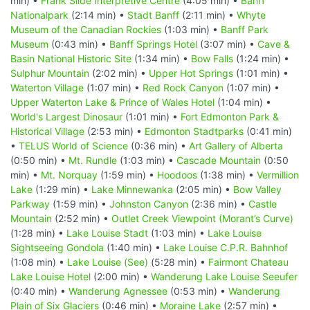
min) •
Frank Slide Interpretive Centre
(4:05 min) •
Banff
Nationalpark
(2:14 min) •
Stadt Banff
(2:11 min) •
Whyte
Museum of the Canadian Rockies
(1:03 min) •
Banff Park
Museum
(0:43 min) •
Banff Springs Hotel
(3:07 min) •
Cave &
Basin National Historic Site
(1:34 min) •
Bow Falls
(1:24 min) •
Sulphur Mountain
(2:02 min) •
Upper Hot Springs
(1:01 min) •
Waterton Village
(1:07 min) •
Red Rock Canyon
(1:07 min) •
Upper Waterton Lake & Prince of Wales Hotel
(1:04 min) •
World's Largest Dinosaur
(1:01 min) •
Fort Edmonton Park &
Historical Village
(2:53 min) •
Edmonton Stadtparks
(0:41 min)
•
TELUS World of Science
(0:36 min) •
Art Gallery of Alberta
(0:50 min) •
Mt. Rundle
(1:03 min) •
Cascade Mountain
(0:50
min) •
Mt. Norquay
(1:59 min) •
Hoodoos
(1:38 min) •
Vermillion
Lake
(1:29 min) •
Lake Minnewanka
(2:05 min) •
Bow Valley
Parkway
(1:59 min) •
Johnston Canyon
(2:36 min) •
Castle
Mountain
(2:52 min) •
Outlet Creek Viewpoint (Morant’s Curve)
(1:28 min) •
Lake Louise Stadt
(1:03 min) •
Lake Louise
Sightseeing Gondola
(1:40 min) •
Lake Louise C.P.R. Bahnhof
(1:08 min) •
Lake Louise (See)
(5:28 min) •
Fairmont Chateau
Lake Louise Hotel
(2:00 min) •
Wanderung Lake Louise Seeufer
(0:40 min) •
Wanderung Agnessee
(0:53 min) •
Wanderung
Plain of Six Glaciers
(0:46 min) •
Moraine Lake
(2:57 min) •