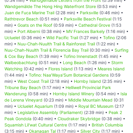
(0:34 min) •
Wandgemälde Letters from the Front
(0:39 min) •
Wandgemälde The Hong Hing Waterfront Store
(0:53 min) •
Juan de Fuca Marine Trail
(2:28 min) •
Parksville
(0:46 min) •
Rathtrevor Beach
(0:51 min) •
Parksville Beach Festival
(1:15
min) •
Goats on the Roof
(0:59 min) •
Cathedral Grove
(1:53
min) •
Port Alberni
(0:38 min) •
MV Frances Barkely
(1:16 min) •
Ucluelet
(0:36 min) •
Wild Pacific Trail
(1:27 min) •
Tofino
(2:06
min) •
Nuu-Chah-Nuulth Trail & Rainforest Trail
(1:22 min) •
Nuu-Chah-Nuulth Trail & Florencia Bay Trail
(0:30 min) •
Surfing
& Cox Bay Beach
(1:39 min) •
Tofino Innenstadt
(1:45 min) •
Walbeobachtung
(0:51 min) •
Long Beach
(1:26 min) •
Storm
Watching
(0:42 min) •
Flores Island
(1:13 min) •
Meares Island
(1:44 min) •
Tofino: Naa'Waya'Sum Botanical Gardens
(0:59
min) •
West Coast Trail
(2:18 min) •
Hornby Island
(2:35 min) •
Tribune Bay Beach
(1:17 min) •
Helliwell Provincial Park
Wanderung
(0:58 min) •
Hornby Island Winery
(0:54 min) •
Isla
de Lerena Vineyard
(0:23 min) •
Middle Mountain Mead
(0:31
min) •
Ucluelet Aquarium
(1:09 min) •
Royal BC Museum
(2:17
min) •
Legislative Assembly (Parliament)
(2:39 min) •
Peak 2
Peak Gondola
(0:40 min) •
Cloudraker Skybridge
(0:38 min) •
Squamish Lil'wat Cultural Centre
(1:17 min) •
British Columbia
(3:15 min) •
Okanagan Tal
(1:17 min) •
Silver City
(1:17 min) •