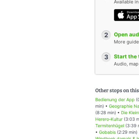
Available i
2
Open audi
More guide
3
Start the 
Audio, map &
Other stops on this
Bedienung der App
(
min) •
Geographie Na
(8:28 min) •
Die Klei
Herero-Kultur
(3:03 m
Termitenhügel
(3:39 
•
Gobabis
(2:29 min)
Windhoek damals & h