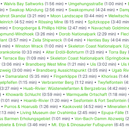
 •
Walvis Bay Saltworks
(1:56 min) •
Umgehungsstraße
(1:00 min) •
in) •
Swakop Mündung
(2:56 min) •
Swakopmund
(4:24 min) •
Damp
ishrot Skandal
(3:21 min) •
Moon Landscape
(0:44 min) •
Welwitschia
einrich
(4:52 min) •
Rössing Mine
(6:15 min) •
Spitzkoppe
(3:40 min
min) •
Erongoberge & Phillips Höhle
(2:47 min) •
Navachab Goldmin
kopmund-Windhoek
(3:26 min) •
Dorob Nationalpark
(2:29 min) •
Flec
lant
(3:57 min) •
Zeila Shipwreck
(1:04 min) •
Henties Bay
(4:04 min
4 min) •
Winston Wrack
(1:00 min) •
Skeleton Coast Nationalpark (U
orankolonie
(0:33 min) •
Alter Erdöl-Bohrturm
(1:23 min) •
Torra Bay
(
 •
Terrace Bay
(1:09 min) •
Skeleton Coast Nationalpark (Springbokw
r
(3:06 min) •
Brandberg West Mine
(1:21 min) •
Uis
(3:02 min) •
Uis 
bzweig
(3:00 min) •
Brandberg Aussichtspunkt
(3:05 min) •
Ugab Riv
) •
Damaraland
(5:35 min) •
Fingerklippe
(1:23 min) •
Khorixas
(1:44
elpfeifen
(1:15 min) •
Verbrannter Berg
(1:12 min) •
Twyfelfontein
(4
(3:27 min) •
Huab-Rivier: Wüstenelefanten & Bergzebras
(4:42 min)
) •
Khowarib Schlucht
(0:59 min) •
Warmquelle Ortschaft
(1:18 min)
(1:01 min) •
Hoanib-Rivier
(1:20 min) •
Sesfontein & Fort Sesfontein
(
) •
Purros & Hoarusib
(1:26 min) •
Kaokoveld
(4:52 min) •
Mineralien
:13 min) •
Living Museum der Ovahimba
(2:45 min) •
Epupa-Fälle
(1
ss Barmen Erholungsgebiet
(1:01 min) •
Von-Bach-Damm Abzweig
(2
biete & Erindi
(3:46 min) •
Mt. Etjo & Dinosaurier Fußspuren
(6:45 m