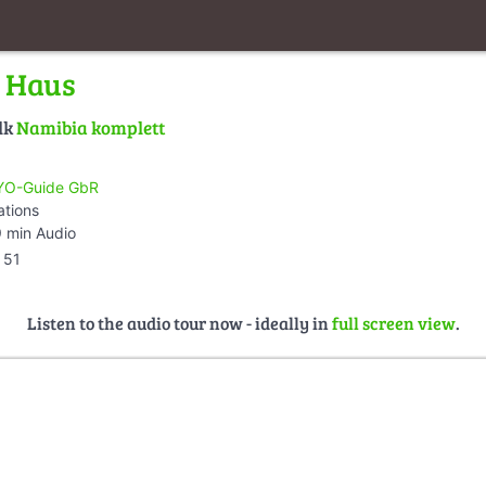
 Haus
lk
Namibia komplett
O-Guide GbR
ations
 min Audio
51
Listen to the audio tour now - ideally in
full screen view
.