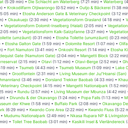
at
(5:29 min) •
Die Schlacht am Waterberg
(7:21 min) •
Waterberg
(4
n) •
Krokodilfarm Otjiwarongo
(0:52 min) •
Outjo & Bäckerei
(1:38 mi
5:05 min) •
Etosha Anderson Gate & Veterinary Checkpoint
(3:12 mi
n) •
Okaukuejo
(2:30 min) •
Vegetationsform Grasland
(4:18 min) •
V
 •
Vegetationsform Dolomit-Inselberg (Halali)
(2:05 min) •
Vegetation
2:05 min) •
Vegetationsform Kalk-Salzpfanne
(3:27 min) •
Vegetatio
oilette (umzäunt)
(0:31 min) •
Etosha Toilette (unumzäunt)
(0:23 min
) •
Etosha Galton Gate
(1:59 min) •
Dolomite Resort
(1:07 min) •
Olif
n) •
Fort Namutoni
(3:41 min) •
Onkoshi Resort
(1:14 min) •
Etosha K
dequist Gate (Namutoni Gate)
(2:04 min) •
Mangetti Block
(2:22 min
rreservat
(2:15 min) •
Otavi
(1:12 min) •
Otavi-Berge
(2:52 min) •
Gh
:19 min) •
Tsumeb
(4:43 min) •
Tsumeb Museum
(1:09 min) •
Lake O
min) •
Grootfontein
(2:31 min) •
Living Museum der Ju/‘Hoansi (San)
chmannland
(3:46 min) •
Dorsland Trekker Baobab
(4:33 min) •
Khau
 Veterinary Checkpoint
(4:15 min) •
Mangetti Nationalpark
(1:52 min
25 min) •
Rundu
(2:57 min) •
Living Museum der Mbunza
(4:42 min)
in) •
Divundu & der Okavango
(1:24 min) •
Popa Falls
(1:13 min) •
M
Museum der Khwe
(1:58 min) •
Buffalo Park
(2:08 min) •
Okavango De
ark
(6:29 min) •
Kwando Core Area
(2:22 min) •
Kwando Fluss
(5:22 
 •
Mudumu Nationalpark
(2:49 min) •
Nkasa Rupara NP & Livingsto
min) •
Toilet Tree Baobab
(3:01 min) •
Kasikili Insel & Vierländereck
(