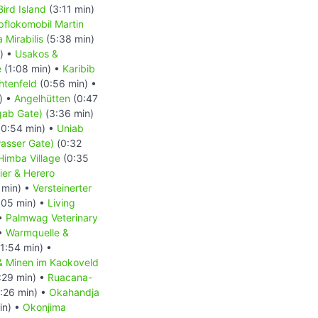
Bird Island
(3:11 min)
flokomobil Martin
 Mirabilis
(5:38 min)
) •
Usakos &
e
(1:08 min) •
Karibib
htenfeld
(0:56 min) •
) •
Angelhütten
(0:47
gab Gate)
(3:36 min)
0:54 min) •
Uniab
asser Gate)
(0:32
Himba Village
(0:35
ier & Herero
 min) •
Versteinerter
:05 min) •
Living
 •
Palmwag Veterinary
 •
Warmquelle &
1:54 min) •
 & Minen im Kaokoveld
:29 min) •
Ruacana-
:26 min) •
Okahandja
in) •
Okonjima