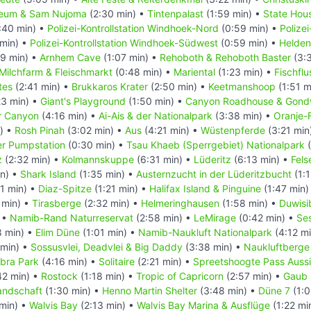
eum & Sam Nujoma
(2:30 min) •
Tintenpalast
(1:59 min) •
State Hou
:40 min) •
Polizei-Kontrollstation Windhoek-Nord
(0:59 min) •
Polizei
min) •
Polizei-Kontrollstation Windhoek-Südwest
(0:59 min) •
Helden
9 min) •
Arnhem Cave
(1:07 min) •
Rehoboth & Rehoboth Baster
(3:
Milchfarm & Fleischmarkt
(0:48 min) •
Mariental
(1:23 min) •
Fischflu
tes
(2:41 min) •
Brukkaros Krater
(2:50 min) •
Keetmanshoop
(1:51 m
23 min) •
Giant's Playground
(1:50 min) •
Canyon Roadhouse & Gond
er Canyon
(4:16 min) •
Ai-Ais & der Nationalpark
(3:38 min) •
Oranje-
) •
Rosh Pinah
(3:02 min) •
Aus
(4:21 min) •
Wüstenpferde
(3:21 min
r Pumpstation
(0:30 min) •
Tsau Khaeb (Sperrgebiet) Nationalpark
(
z
(2:32 min) •
Kolmannskuppe
(6:31 min) •
Lüderitz
(6:13 min) •
Fels
in) •
Shark Island
(1:35 min) •
Austernzucht in der Lüderitzbucht
(1:1
1 min) •
Diaz-Spitze
(1:21 min) •
Halifax Island & Pinguine
(1:47 min)
 min) •
Tirasberge
(2:32 min) •
Helmeringhausen
(1:58 min) •
Duwisi
 •
Namib-Rand Naturreservat
(2:58 min) •
LeMirage
(0:42 min) •
Se
8 min) •
Elim Düne
(1:01 min) •
Namib-Naukluft Nationalpark
(4:12 m
 min) •
Sossusvlei, Deadvlei & Big Daddy
(3:38 min) •
Naukluftberge
bra Park
(4:16 min) •
Solitaire
(2:21 min) •
Spreetshoogte Pass Auss
42 min) •
Rostock
(1:18 min) •
Tropic of Capricorn
(2:57 min) •
Gaub 
andschaft
(1:30 min) •
Henno Martin Shelter
(3:48 min) •
Düne 7
(1:0
min) •
Walvis Bay
(2:13 min) •
Walvis Bay Marina & Ausflüge
(1:22 mi