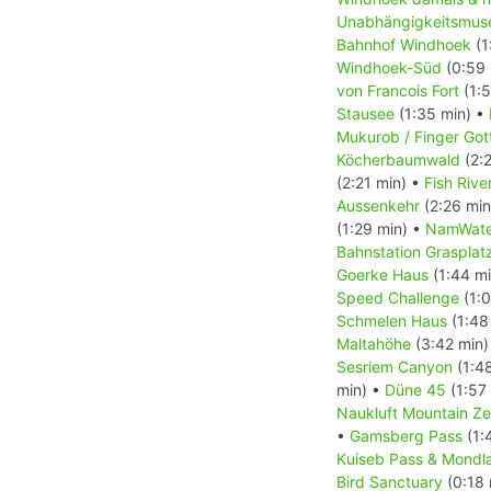
Unabhängigkeitsmus
Bahnhof Windhoek
(1
Windhoek-Süd
(0:59 
von Francois Fort
(1:5
Stausee
(1:35 min) •
Mukurob / Finger Got
Köcherbaumwald
(2:
(2:21 min) •
Fish Riv
Aussenkehr
(2:26 min
(1:29 min) •
NamWate
Bahnstation Grasplat
Goerke Haus
(1:44 m
Speed Challenge
(1:0
Schmelen Haus
(1:48
Maltahöhe
(3:42 min)
Sesriem Canyon
(1:4
min) •
Düne 45
(1:57
Naukluft Mountain Ze
•
Gamsberg Pass
(1:
Kuiseb Pass & Mondl
Bird Sanctuary
(0:18 