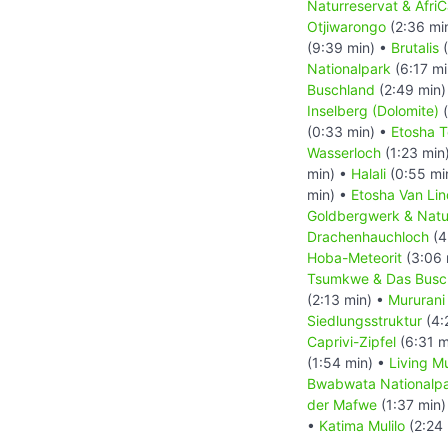
Naturreservat & AfriC
Otjiwarongo
(2:36 mi
(9:39 min) •
Brutalis
(
Nationalpark
(6:17 mi
Buschland
(2:49 min)
Inselberg (Dolomite)
(
(0:33 min) •
Etosha T
Wasserloch
(1:23 min
min) •
Halali
(0:55 mi
min) •
Etosha Van Lin
Goldbergwerk & Natu
Drachenhauchloch
(4
Hoba-Meteorit
(3:06 
Tsumkwe & Das Bus
(2:13 min) •
Mururani
Siedlungsstruktur
(4:
Caprivi-Zipfel
(6:31 m
(1:54 min) •
Living 
Bwabwata Nationalp
der Mafwe
(1:37 min)
•
Katima Mulilo
(2:24 