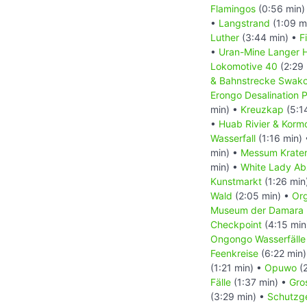
Flamingos
(0:56 min)
•
Langstrand
(1:09 m
Luther
(3:44 min) •
F
•
Uran-Mine Langer H
Lokomotive 40
(2:29 
& Bahnstrecke Swa
Erongo Desalination P
min) •
Kreuzkap
(5:1
•
Huab Rivier & Korm
Wasserfall
(1:16 min)
min) •
Messum Krate
min) •
White Lady A
Kunstmarkt
(1:26 min
Wald
(2:05 min) •
Org
Museum der Damara
Checkpoint
(4:15 min
Ongongo Wasserfälle
Feenkreise
(6:22 min
(1:21 min) •
Opuwo
(2
Fälle
(1:37 min) •
Gro
(3:29 min) •
Schutzge