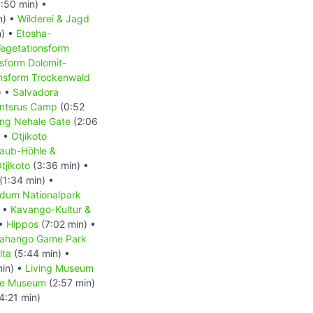
:50 min) •
n) •
Wilderei & Jagd
n) •
Etosha-
egetationsform
sform Dolomit-
nsform Trockenwald
) •
Salvadora
antsrus Camp
(0:52
ing Nehale Gate
(2:06
) •
Otjikoto
aub-Höhle &
tjikoto
(3:36 min) •
(1:34 min) •
dum Nationalpark
) •
Kavango-Kultur &
 •
Hippos
(7:02 min) •
ahango Game Park
lta
(5:44 min) •
min) •
Living Museum
ne Museum
(2:57 min)
4:21 min)