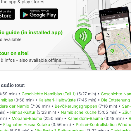
n the app & play stores.
o guide (in installed app)
s available
tour on site!
 infos - also available offline.
 audio tour:
0:59 min) •
Geschichte Namibias (Teil 1)
(5:27 min) •
Geschichte Nami
mibias
(3:58 min) •
Kalahari-Halbwüste
(7:45 min) •
Die Entstehung
ntiere der Namib
(7:08 min) •
Bevölkerungsgruppen
(7:16 min) •
San-
in) •
Himba-Kultur
(3:23 min) •
Namibische Küche
(5:05 min) •
Zäu
min) •
Mopane-Bäume
(2:50 min) •
Kameldorn-Bäume
(3:49 min) •
R
 •
Flughafen Hosea Kutako
(3:56 min) •
Polizei-Kontrollstation Wind
eute
(5:05 min) •
Alte Feste & Reiterdenkmal
(3:22 min) •
Christuski