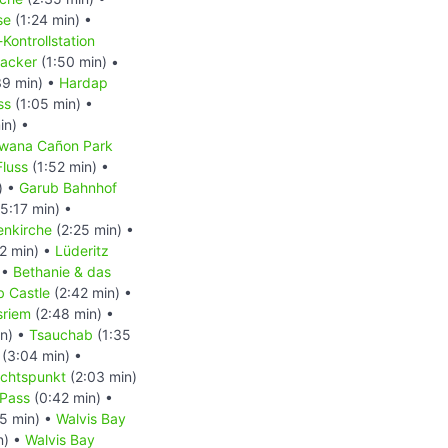
se
(1:24 min) •
-Kontrollstation
acker
(1:50 min) •
39 min) •
Hardap
ss
(1:05 min) •
in) •
wana Cañon Park
Fluss
(1:52 min) •
) •
Garub Bahnhof
5:17 min) •
enkirche
(2:25 min) •
2 min) •
Lüderitz
 •
Bethanie & das
b Castle
(2:42 min) •
sriem
(2:48 min) •
in) •
Tsauchab
(1:35
(3:04 min) •
ichtspunkt
(2:03 min)
Pass
(0:42 min) •
5 min) •
Walvis Bay
n) •
Walvis Bay