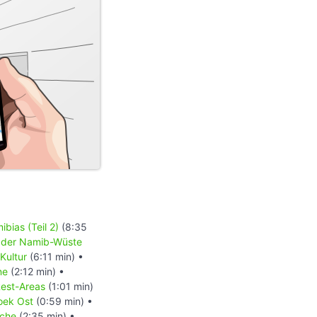
bias (Teil 2)
(8:35
 der Namib-Wüste
Kultur
(6:11 min) •
ne
(2:12 min) •
est-Areas
(1:01 min)
hoek Ost
(0:59 min) •
rche
(2:35 min) •