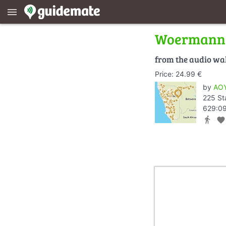
menu
Woermann
from the audio wa
Price: 24.99 €
by
AOY
225 St
629:09
directions_walk
favorite