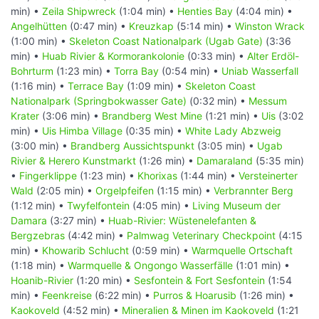
min) •
Zeila Shipwreck
(1:04 min) •
Henties Bay
(4:04 min) •
Angelhütten
(0:47 min) •
Kreuzkap
(5:14 min) •
Winston Wrack
(1:00 min) •
Skeleton Coast Nationalpark (Ugab Gate)
(3:36
min) •
Huab Rivier & Kormorankolonie
(0:33 min) •
Alter Erdöl-
Bohrturm
(1:23 min) •
Torra Bay
(0:54 min) •
Uniab Wasserfall
(1:16 min) •
Terrace Bay
(1:09 min) •
Skeleton Coast
Nationalpark (Springbokwasser Gate)
(0:32 min) •
Messum
Krater
(3:06 min) •
Brandberg West Mine
(1:21 min) •
Uis
(3:02
min) •
Uis Himba Village
(0:35 min) •
White Lady Abzweig
(3:00 min) •
Brandberg Aussichtspunkt
(3:05 min) •
Ugab
Rivier & Herero Kunstmarkt
(1:26 min) •
Damaraland
(5:35 min)
•
Fingerklippe
(1:23 min) •
Khorixas
(1:44 min) •
Versteinerter
Wald
(2:05 min) •
Orgelpfeifen
(1:15 min) •
Verbrannter Berg
(1:12 min) •
Twyfelfontein
(4:05 min) •
Living Museum der
Damara
(3:27 min) •
Huab-Rivier: Wüstenelefanten &
Bergzebras
(4:42 min) •
Palmwag Veterinary Checkpoint
(4:15
min) •
Khowarib Schlucht
(0:59 min) •
Warmquelle Ortschaft
(1:18 min) •
Warmquelle & Ongongo Wasserfälle
(1:01 min) •
Hoanib-Rivier
(1:20 min) •
Sesfontein & Fort Sesfontein
(1:54
min) •
Feenkreise
(6:22 min) •
Purros & Hoarusib
(1:26 min) •
Kaokoveld
(4:52 min) •
Mineralien & Minen im Kaokoveld
(1:21