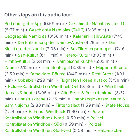
Other stops on this audio tour:
Bedienung der App
(0:59 min) •
Geschichte Namibias (Teil 1)
(5:27 min) •
Geschichte Namibias (Teil 2)
(8:35 min) •
Geographie Namibias
(3:58 min) •
Kalahari-Halbwüste
(7:45
min) •
Die Entstehung der Namib-Wüste
(8:28 min) •
Die
Kleintiere der Namib
(7:08 min) •
Bevölkerungsgruppen
(7:16
min) •
San-Kultur
(6:11 min) •
Herero-Kultur
(3:03 min) •
Himba-Kultur
(3:23 min) •
Namibische Küche
(5:05 min) •
Zäune
(2:12 min) •
Termitenhügel
(3:39 min) •
Mopane-Bäume
(2:50 min) •
Kameldorn-Bäume
(3:49 min) •
Rest-Areas
(1:01
min) •
Gobabis
(2:29 min) •
Flughafen Hosea Kutako
(3:56 min)
•
Polizei-Kontrollstation Windhoek Ost
(0:59 min) •
Windhoek
damals & heute
(5:05 min) •
Alte Feste & Reiterdenkmal
(3:22
min) •
Christuskirche
(2:35 min) •
Unabhängigkeitsmuseum &
Sam Nujoma
(2:30 min) •
Tintenpalast
(1:59 min) •
State House
(1:24 min) •
Bahnhof Windhoek
(1:40 min) •
Polizei-
Kontrollstation Windhoek-Nord
(0:59 min) •
Polizei-
Kontrollstation Windhoek-Süd
(0:59 min) •
Polizei-
Kontrollstation Windhoek-Südwest
(0:59 min) •
Heldenacker