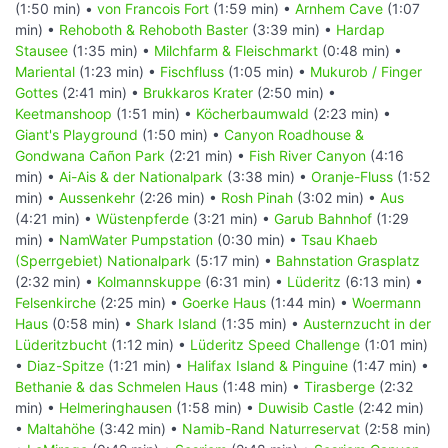
(1:50 min) •
von Francois Fort
(1:59 min) •
Arnhem Cave
(1:07
min) •
Rehoboth & Rehoboth Baster
(3:39 min) •
Hardap
Stausee
(1:35 min) •
Milchfarm & Fleischmarkt
(0:48 min) •
Mariental
(1:23 min) •
Fischfluss
(1:05 min) •
Mukurob / Finger
Gottes
(2:41 min) •
Brukkaros Krater
(2:50 min) •
Keetmanshoop
(1:51 min) •
Köcherbaumwald
(2:23 min) •
Giant's Playground
(1:50 min) •
Canyon Roadhouse &
Gondwana Cañon Park
(2:21 min) •
Fish River Canyon
(4:16
min) •
Ai-Ais & der Nationalpark
(3:38 min) •
Oranje-Fluss
(1:52
min) •
Aussenkehr
(2:26 min) •
Rosh Pinah
(3:02 min) •
Aus
(4:21 min) •
Wüstenpferde
(3:21 min) •
Garub Bahnhof
(1:29
min) •
NamWater Pumpstation
(0:30 min) •
Tsau Khaeb
(Sperrgebiet) Nationalpark
(5:17 min) •
Bahnstation Grasplatz
(2:32 min) •
Kolmannskuppe
(6:31 min) •
Lüderitz
(6:13 min) •
Felsenkirche
(2:25 min) •
Goerke Haus
(1:44 min) •
Woermann
Haus
(0:58 min) •
Shark Island
(1:35 min) •
Austernzucht in der
Lüderitzbucht
(1:12 min) •
Lüderitz Speed Challenge
(1:01 min)
•
Diaz-Spitze
(1:21 min) •
Halifax Island & Pinguine
(1:47 min) •
Bethanie & das Schmelen Haus
(1:48 min) •
Tirasberge
(2:32
min) •
Helmeringhausen
(1:58 min) •
Duwisib Castle
(2:42 min)
•
Maltahöhe
(3:42 min) •
Namib-Rand Naturreservat
(2:58 min)