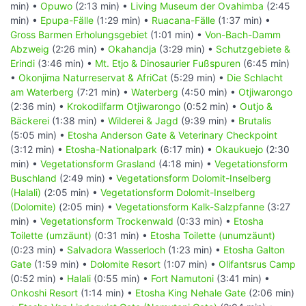
min) •
Opuwo
(2:13 min) •
Living Museum der Ovahimba
(2:45
min) •
Epupa-Fälle
(1:29 min) •
Ruacana-Fälle
(1:37 min) •
Gross Barmen Erholungsgebiet
(1:01 min) •
Von-Bach-Damm
Abzweig
(2:26 min) •
Okahandja
(3:29 min) •
Schutzgebiete &
Erindi
(3:46 min) •
Mt. Etjo & Dinosaurier Fußspuren
(6:45 min)
•
Okonjima Naturreservat & AfriCat
(5:29 min) •
Die Schlacht
am Waterberg
(7:21 min) •
Waterberg
(4:50 min) •
Otjiwarongo
(2:36 min) •
Krokodilfarm Otjiwarongo
(0:52 min) •
Outjo &
Bäckerei
(1:38 min) •
Wilderei & Jagd
(9:39 min) •
Brutalis
(5:05 min) •
Etosha Anderson Gate & Veterinary Checkpoint
(3:12 min) •
Etosha-Nationalpark
(6:17 min) •
Okaukuejo
(2:30
min) •
Vegetationsform Grasland
(4:18 min) •
Vegetationsform
Buschland
(2:49 min) •
Vegetationsform Dolomit-Inselberg
(Halali)
(2:05 min) •
Vegetationsform Dolomit-Inselberg
(Dolomite)
(2:05 min) •
Vegetationsform Kalk-Salzpfanne
(3:27
min) •
Vegetationsform Trockenwald
(0:33 min) •
Etosha
Toilette (umzäunt)
(0:31 min) •
Etosha Toilette (unumzäunt)
(0:23 min) •
Salvadora Wasserloch
(1:23 min) •
Etosha Galton
Gate
(1:59 min) •
Dolomite Resort
(1:07 min) •
Olifantsrus Camp
(0:52 min) •
Halali
(0:55 min) •
Fort Namutoni
(3:41 min) •
Onkoshi Resort
(1:14 min) •
Etosha King Nehale Gate
(2:06 min)