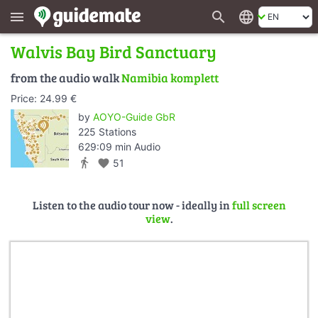
search
language
menu
Walvis Bay Bird Sanctuary
from the audio walk
Namibia komplett
Price: 24.99 €
by
AOYO-Guide GbR
225 Stations
629:09 min Audio
directions_walk
favorite
51
Listen to the audio tour now - ideally in
full screen
view
.