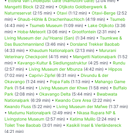
•
Etosha Van Lindequist Gate (Namutoni Gate)
(2:04 min) •
Mangetti Block
(2:22 min) •
Otjikoto Goldbergwerk &
Naturreservat
(2:15 min) •
Otavi
(1:12 min) •
Otavi-Berge
(2:52
min) •
Ghaub-Höhle & Drachenhauchloch
(4:19 min) •
Tsumeb
(4:43 min) •
Tsumeb Museum
(1:09 min) •
Lake Otjikoto
(3:36
min) •
Hoba-Meteorit
(3:06 min) •
Grootfontein
(2:31 min) •
Living Museum der Ju/‘Hoansi (San)
(1:34 min) •
Tsumkwe &
Das Buschmannland
(3:46 min) •
Dorsland Trekker Baobab
(4:33 min) •
Khaudum Nationalpark
(2:13 min) •
Mururani
Veterinary Checkpoint
(4:15 min) •
Mangetti Nationalpark
(1:52
min) •
Kavango-Kultur & Siedlungsstruktur
(4:25 min) •
Rundu
(2:57 min) •
Living Museum der Mbunza
(4:42 min) •
Hippos
(7:02 min) •
Caprivi-Zipfel
(6:31 min) •
Divundu & der
Okavango
(1:24 min) •
Popa Falls
(1:13 min) •
Mahango Game
Park
(1:54 min) •
Living Museum der Khwe
(1:58 min) •
Buffalo
Park
(2:08 min) •
Okavango Delta
(5:44 min) •
Bwabwata
Nationalpark
(6:29 min) •
Kwando Core Area
(2:22 min) •
Kwando Fluss
(5:22 min) •
Living Museum der Mafwe
(1:37 min)
•
Mudumu Nationalpark
(2:49 min) •
Nkasa Rupara NP &
Livingstone Museum
(2:57 min) •
Katima Mulilo
(2:24 min) •
Toilet Tree Baobab
(3:01 min) •
Kasikili Insel & Vierländereck
(4:21 min)