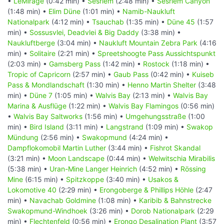
•
LeMirage
(0:42 min) •
Sesriem
(2:48 min) •
Sesriem Canyon
(1:48 min) •
Elim Düne
(1:01 min) •
Namib-Naukluft
Nationalpark
(4:12 min) •
Tsauchab
(1:35 min) •
Düne 45
(1:57
min) •
Sossusvlei, Deadvlei & Big Daddy
(3:38 min) •
Naukluftberge
(3:04 min) •
Naukluft Mountain Zebra Park
(4:16
min) •
Solitaire
(2:21 min) •
Spreetshoogte Pass Aussichtspunkt
(2:03 min) •
Gamsberg Pass
(1:42 min) •
Rostock
(1:18 min) •
Tropic of Capricorn
(2:57 min) •
Gaub Pass
(0:42 min) •
Kuiseb
Pass & Mondlandschaft
(1:30 min) •
Henno Martin Shelter
(3:48
min) •
Düne 7
(1:05 min) •
Walvis Bay
(2:13 min) •
Walvis Bay
Marina & Ausflüge
(1:22 min) •
Walvis Bay Flamingos
(0:56 min)
•
Walvis Bay Saltworks
(1:56 min) •
Umgehungsstraße
(1:00
min) •
Bird Island
(3:11 min) •
Langstrand
(1:09 min) •
Swakop
Mündung
(2:56 min) •
Swakopmund
(4:24 min) •
Dampflokomobil Martin Luther
(3:44 min) •
Fishrot Skandal
(3:21 min) •
Moon Landscape
(0:44 min) •
Welwitschia Mirabilis
(5:38 min) •
Uran-Mine Langer Heinrich
(4:52 min) •
Rössing
Mine
(6:15 min) •
Spitzkoppe
(3:40 min) •
Usakos &
Lokomotive 40
(2:29 min) •
Erongoberge & Phillips Höhle
(2:47
min) •
Navachab Goldmine
(1:08 min) •
Karibib & Bahnstrecke
Swakopmund-Windhoek
(3:26 min) •
Dorob Nationalpark
(2:29
min) •
Flechtenfeld
(0:56 min) •
Erongo Desalination Plant
(3:57