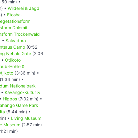
:50 min) •
n) •
Wilderei & Jagd
n) •
Etosha-
egetationsform
sform Dolomit-
nsform Trockenwald
) •
Salvadora
antsrus Camp
(0:52
ing Nehale Gate
(2:06
) •
Otjikoto
aub-Höhle &
tjikoto
(3:36 min) •
(1:34 min) •
dum Nationalpark
) •
Kavango-Kultur &
 •
Hippos
(7:02 min) •
ahango Game Park
lta
(5:44 min) •
min) •
Living Museum
ne Museum
(2:57 min)
4:21 min)