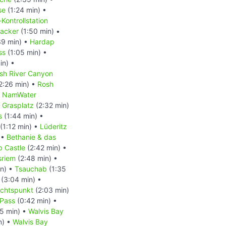
se
(1:24 min) •
-Kontrollstation
acker
(1:50 min) •
39 min) •
Hardap
ss
(1:05 min) •
in) •
ish River Canyon
2:26 min) •
Rosh
•
NamWater
 Grasplatz
(2:32 min)
s
(1:44 min) •
(1:12 min) •
Lüderitz
 •
Bethanie & das
b Castle
(2:42 min) •
sriem
(2:48 min) •
in) •
Tsauchab
(1:35
(3:04 min) •
ichtspunkt
(2:03 min)
Pass
(0:42 min) •
5 min) •
Walvis Bay
n) •
Walvis Bay