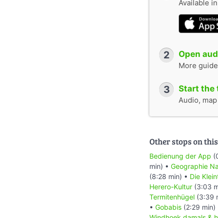
Available i
2
Open audi
More guide
3
Start the 
Audio, map &
Other stops on this
Bedienung der App
(
min) •
Geographie Na
(8:28 min) •
Die Klei
Herero-Kultur
(3:03 m
Termitenhügel
(3:39 
•
Gobabis
(2:29 min)
Windhoek damals & h