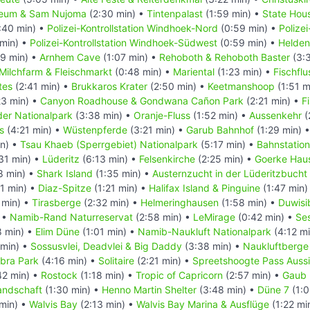
eum & Sam Nujoma
(2:30 min) •
Tintenpalast
(1:59 min) •
State Hou
:40 min) •
Polizei-Kontrollstation Windhoek-Nord
(0:59 min) •
Polizei
min) •
Polizei-Kontrollstation Windhoek-Südwest
(0:59 min) •
Helden
9 min) •
Arnhem Cave
(1:07 min) •
Rehoboth & Rehoboth Baster
(3:
Milchfarm & Fleischmarkt
(0:48 min) •
Mariental
(1:23 min) •
Fischflu
tes
(2:41 min) •
Brukkaros Krater
(2:50 min) •
Keetmanshoop
(1:51 m
23 min) •
Canyon Roadhouse & Gondwana Cañon Park
(2:21 min) •
F
 der Nationalpark
(3:38 min) •
Oranje-Fluss
(1:52 min) •
Aussenkehr
(
s
(4:21 min) •
Wüstenpferde
(3:21 min) •
Garub Bahnhof
(1:29 min) 
n) •
Tsau Khaeb (Sperrgebiet) Nationalpark
(5:17 min) •
Bahnstation
31 min) •
Lüderitz
(6:13 min) •
Felsenkirche
(2:25 min) •
Goerke Hau
8 min) •
Shark Island
(1:35 min) •
Austernzucht in der Lüderitzbucht
1 min) •
Diaz-Spitze
(1:21 min) •
Halifax Island & Pinguine
(1:47 min)
 min) •
Tirasberge
(2:32 min) •
Helmeringhausen
(1:58 min) •
Duwisi
 •
Namib-Rand Naturreservat
(2:58 min) •
LeMirage
(0:42 min) •
Se
8 min) •
Elim Düne
(1:01 min) •
Namib-Naukluft Nationalpark
(4:12 m
 min) •
Sossusvlei, Deadvlei & Big Daddy
(3:38 min) •
Naukluftberge
bra Park
(4:16 min) •
Solitaire
(2:21 min) •
Spreetshoogte Pass Auss
42 min) •
Rostock
(1:18 min) •
Tropic of Capricorn
(2:57 min) •
Gaub 
andschaft
(1:30 min) •
Henno Martin Shelter
(3:48 min) •
Düne 7
(1:0
min) •
Walvis Bay
(2:13 min) •
Walvis Bay Marina & Ausflüge
(1:22 mi