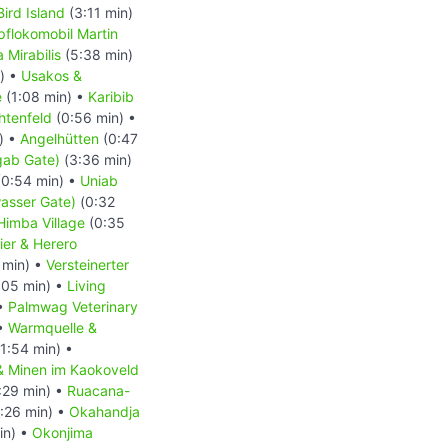
Bird Island
(3:11 min)
flokomobil Martin
 Mirabilis
(5:38 min)
) •
Usakos &
e
(1:08 min) •
Karibib
htenfeld
(0:56 min) •
) •
Angelhütten
(0:47
gab Gate)
(3:36 min)
0:54 min) •
Uniab
asser Gate)
(0:32
Himba Village
(0:35
ier & Herero
 min) •
Versteinerter
:05 min) •
Living
 •
Palmwag Veterinary
 •
Warmquelle &
1:54 min) •
 & Minen im Kaokoveld
:29 min) •
Ruacana-
:26 min) •
Okahandja
in) •
Okonjima