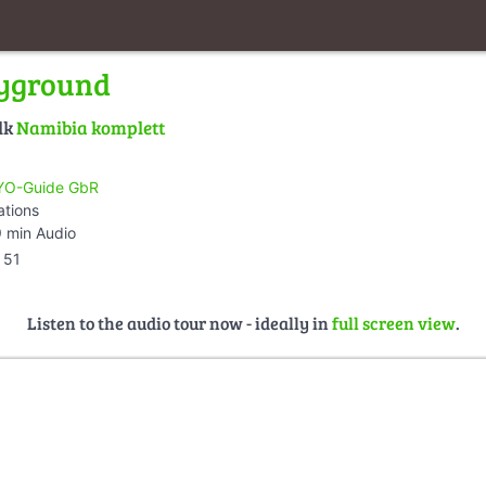
ayground
lk
Namibia komplett
O-Guide GbR
ations
 min Audio
51
Listen to the audio tour now - ideally in
full screen view
.