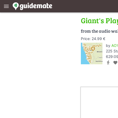
menu
Giant's Pl
from the audio wa
Price: 24.99 €
by
AOY
225 St
629:09
directions_walk
favorite