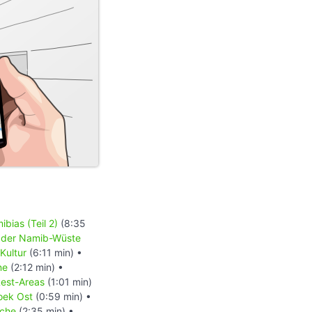
bias (Teil 2)
(8:35
 der Namib-Wüste
Kultur
(6:11 min) •
ne
(2:12 min) •
est-Areas
(1:01 min)
hoek Ost
(0:59 min) •
rche
(2:35 min) •