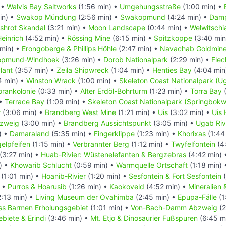
 •
Walvis Bay Saltworks
(1:56 min) •
Umgehungsstraße
(1:00 min) •
in) •
Swakop Mündung
(2:56 min) •
Swakopmund
(4:24 min) •
Damp
ishrot Skandal
(3:21 min) •
Moon Landscape
(0:44 min) •
Welwitschia
einrich
(4:52 min) •
Rössing Mine
(6:15 min) •
Spitzkoppe
(3:40 min
min) •
Erongoberge & Phillips Höhle
(2:47 min) •
Navachab Goldmin
kopmund-Windhoek
(3:26 min) •
Dorob Nationalpark
(2:29 min) •
Flec
lant
(3:57 min) •
Zeila Shipwreck
(1:04 min) •
Henties Bay
(4:04 min
4 min) •
Winston Wrack
(1:00 min) •
Skeleton Coast Nationalpark (U
orankolonie
(0:33 min) •
Alter Erdöl-Bohrturm
(1:23 min) •
Torra Bay
(
 •
Terrace Bay
(1:09 min) •
Skeleton Coast Nationalpark (Springbokw
r
(3:06 min) •
Brandberg West Mine
(1:21 min) •
Uis
(3:02 min) •
Uis 
bzweig
(3:00 min) •
Brandberg Aussichtspunkt
(3:05 min) •
Ugab Riv
) •
Damaraland
(5:35 min) •
Fingerklippe
(1:23 min) •
Khorixas
(1:44
elpfeifen
(1:15 min) •
Verbrannter Berg
(1:12 min) •
Twyfelfontein
(4
(3:27 min) •
Huab-Rivier: Wüstenelefanten & Bergzebras
(4:42 min)
) •
Khowarib Schlucht
(0:59 min) •
Warmquelle Ortschaft
(1:18 min)
(1:01 min) •
Hoanib-Rivier
(1:20 min) •
Sesfontein & Fort Sesfontein
(
) •
Purros & Hoarusib
(1:26 min) •
Kaokoveld
(4:52 min) •
Mineralien
:13 min) •
Living Museum der Ovahimba
(2:45 min) •
Epupa-Fälle
(1
ss Barmen Erholungsgebiet
(1:01 min) •
Von-Bach-Damm Abzweig
(2
biete & Erindi
(3:46 min) •
Mt. Etjo & Dinosaurier Fußspuren
(6:45 m