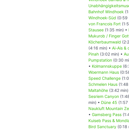
Unabhängigkeitsmus
Bahnhof Windhoek
(1
Windhoek-Süd
(0:59 
von Francois Fort
(1:5
Stausee
(1:35 min) •
Mukurob / Finger Got
Köcherbaumwald
(2:
(4:16 min) •
Ai-Ais &
Pinah
(3:02 min) •
Au
Pumpstation
(0:30 mi
•
Kolmannskuppe
(6:
Woermann Haus
(0:5
Speed Challenge
(1:0
Schmelen Haus
(1:48
Maltahöhe
(3:42 min)
Sesriem Canyon
(1:4
min) •
Düne 45
(1:57
Naukluft Mountain Ze
•
Gamsberg Pass
(1:
Kuiseb Pass & Mondl
Bird Sanctuary
(0:18 