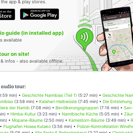
n the app & play stores.
o guide (in installed app)
s available
tour on site!
 infos - also available offline.
 audio tour:
0:59 min) •
Geschichte Namibias (Teil 1)
(5:27 min) •
Geschichte Nami
mibias
(3:58 min) •
Kalahari-Halbwüste
(7:45 min) •
Die Entstehung
ntiere der Namib
(7:08 min) •
Bevölkerungsgruppen
(7:16 min) •
San-
in) •
Himba-Kultur
(3:23 min) •
Namibische Küche
(5:05 min) •
Zäu
min) •
Mopane-Bäume
(2:50 min) •
Kameldorn-Bäume
(3:49 min) •
R
 •
Flughafen Hosea Kutako
(3:56 min) •
Polizei-Kontrollstation Wind
eute
(5:05 min) •
Alte Feste & Reiterdenkmal
(3:22 min) •
Christuski