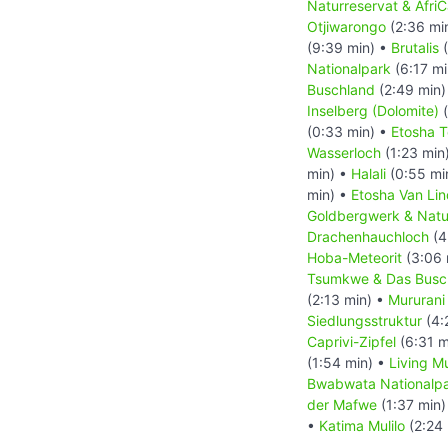
Naturreservat & AfriC
Otjiwarongo
(2:36 mi
(9:39 min) •
Brutalis
(
Nationalpark
(6:17 mi
Buschland
(2:49 min)
Inselberg (Dolomite)
(
(0:33 min) •
Etosha T
Wasserloch
(1:23 min
min) •
Halali
(0:55 mi
min) •
Etosha Van Lin
Goldbergwerk & Natu
Drachenhauchloch
(4
Hoba-Meteorit
(3:06 
Tsumkwe & Das Bus
(2:13 min) •
Mururani
Siedlungsstruktur
(4:
Caprivi-Zipfel
(6:31 m
(1:54 min) •
Living 
Bwabwata Nationalp
der Mafwe
(1:37 min)
•
Katima Mulilo
(2:24 