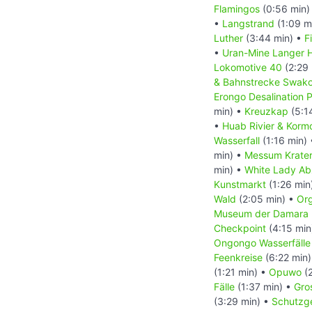
Flamingos
(0:56 min)
•
Langstrand
(1:09 m
Luther
(3:44 min) •
F
•
Uran-Mine Langer H
Lokomotive 40
(2:29 
& Bahnstrecke Swa
Erongo Desalination P
min) •
Kreuzkap
(5:1
•
Huab Rivier & Korm
Wasserfall
(1:16 min)
min) •
Messum Krate
min) •
White Lady A
Kunstmarkt
(1:26 min
Wald
(2:05 min) •
Org
Museum der Damara
Checkpoint
(4:15 min
Ongongo Wasserfälle
Feenkreise
(6:22 min
(1:21 min) •
Opuwo
(2
Fälle
(1:37 min) •
Gro
(3:29 min) •
Schutzge