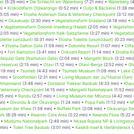
at
(5:29 min) •
Die Schlacht am Waterberg
(7:21 min) •
Waterberg
(4
n) •
Krokodilfarm Otjiwarongo
(0:52 min) •
Outjo & Bäckerei
(1:38 mi
5:05 min) •
Etosha Anderson Gate & Veterinary Checkpoint
(3:12 mi
n) •
Okaukuejo
(2:30 min) •
Vegetationsform Grasland
(4:18 min) •
V
 •
Vegetationsform Dolomit-Inselberg (Halali)
(2:05 min) •
Vegetation
2:05 min) •
Vegetationsform Kalk-Salzpfanne
(3:27 min) •
Vegetatio
oilette (umzäunt)
(0:31 min) •
Etosha Toilette (unumzäunt)
(0:23 min
) •
Etosha Galton Gate
(1:59 min) •
Dolomite Resort
(1:07 min) •
Olif
n) •
Fort Namutoni
(3:41 min) •
Onkoshi Resort
(1:14 min) •
Etosha K
dequist Gate (Namutoni Gate)
(2:04 min) •
Mangetti Block
(2:22 min
rreservat
(2:15 min) •
Otavi
(1:12 min) •
Otavi-Berge
(2:52 min) •
Gh
:19 min) •
Tsumeb
(4:43 min) •
Tsumeb Museum
(1:09 min) •
Lake O
min) •
Grootfontein
(2:31 min) •
Living Museum der Ju/‘Hoansi (San)
chmannland
(3:46 min) •
Dorsland Trekker Baobab
(4:33 min) •
Khau
 Veterinary Checkpoint
(4:15 min) •
Mangetti Nationalpark
(1:52 min
25 min) •
Rundu
(2:57 min) •
Living Museum der Mbunza
(4:42 min)
in) •
Divundu & der Okavango
(1:24 min) •
Popa Falls
(1:13 min) •
M
Museum der Khwe
(1:58 min) •
Buffalo Park
(2:08 min) •
Okavango De
ark
(6:29 min) •
Kwando Core Area
(2:22 min) •
Kwando Fluss
(5:22 
 •
Mudumu Nationalpark
(2:49 min) •
Nkasa Rupara NP & Livingsto
min) •
Toilet Tree Baobab
(3:01 min) •
Kasikili Insel & Vierländereck
(