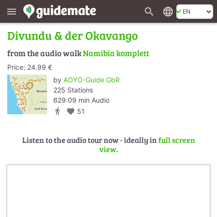
search
language
menu
Divundu & der Okavango
from the audio walk
Namibia komplett
Price: 24.99 €
by
AOYO-Guide GbR
225 Stations
629:09 min Audio
directions_walk
favorite
51
Listen to the audio tour now - ideally in
full screen
view
.