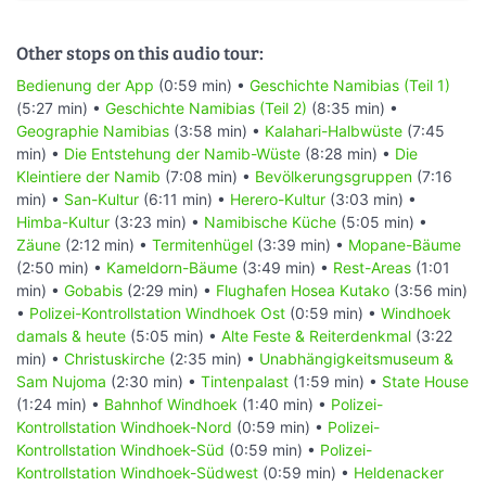
Other stops on this audio tour:
Bedienung der App
(0:59 min) •
Geschichte Namibias (Teil 1)
(5:27 min) •
Geschichte Namibias (Teil 2)
(8:35 min) •
Geographie Namibias
(3:58 min) •
Kalahari-Halbwüste
(7:45
min) •
Die Entstehung der Namib-Wüste
(8:28 min) •
Die
Kleintiere der Namib
(7:08 min) •
Bevölkerungsgruppen
(7:16
min) •
San-Kultur
(6:11 min) •
Herero-Kultur
(3:03 min) •
Himba-Kultur
(3:23 min) •
Namibische Küche
(5:05 min) •
Zäune
(2:12 min) •
Termitenhügel
(3:39 min) •
Mopane-Bäume
(2:50 min) •
Kameldorn-Bäume
(3:49 min) •
Rest-Areas
(1:01
min) •
Gobabis
(2:29 min) •
Flughafen Hosea Kutako
(3:56 min)
•
Polizei-Kontrollstation Windhoek Ost
(0:59 min) •
Windhoek
damals & heute
(5:05 min) •
Alte Feste & Reiterdenkmal
(3:22
min) •
Christuskirche
(2:35 min) •
Unabhängigkeitsmuseum &
Sam Nujoma
(2:30 min) •
Tintenpalast
(1:59 min) •
State House
(1:24 min) •
Bahnhof Windhoek
(1:40 min) •
Polizei-
Kontrollstation Windhoek-Nord
(0:59 min) •
Polizei-
Kontrollstation Windhoek-Süd
(0:59 min) •
Polizei-
Kontrollstation Windhoek-Südwest
(0:59 min) •
Heldenacker