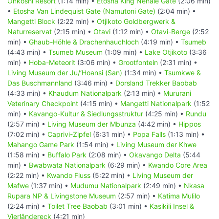
Onkoshi Resort
(1:14 min) •
Etosha King Nehale Gate
(2:06 min)
•
Etosha Van Lindequist Gate (Namutoni Gate)
(2:04 min) •
Mangetti Block
(2:22 min) •
Otjikoto Goldbergwerk &
Naturreservat
(2:15 min) •
Otavi
(1:12 min) •
Otavi-Berge
(2:52
min) •
Ghaub-Höhle & Drachenhauchloch
(4:19 min) •
Tsumeb
(4:43 min) •
Tsumeb Museum
(1:09 min) •
Lake Otjikoto
(3:36
min) •
Hoba-Meteorit
(3:06 min) •
Grootfontein
(2:31 min) •
Living Museum der Ju/‘Hoansi (San)
(1:34 min) •
Tsumkwe &
Das Buschmannland
(3:46 min) •
Dorsland Trekker Baobab
(4:33 min) •
Khaudum Nationalpark
(2:13 min) •
Mururani
Veterinary Checkpoint
(4:15 min) •
Mangetti Nationalpark
(1:52
min) •
Kavango-Kultur & Siedlungsstruktur
(4:25 min) •
Rundu
(2:57 min) •
Living Museum der Mbunza
(4:42 min) •
Hippos
(7:02 min) •
Caprivi-Zipfel
(6:31 min) •
Popa Falls
(1:13 min) •
Mahango Game Park
(1:54 min) •
Living Museum der Khwe
(1:58 min) •
Buffalo Park
(2:08 min) •
Okavango Delta
(5:44
min) •
Bwabwata Nationalpark
(6:29 min) •
Kwando Core Area
(2:22 min) •
Kwando Fluss
(5:22 min) •
Living Museum der
Mafwe
(1:37 min) •
Mudumu Nationalpark
(2:49 min) •
Nkasa
Rupara NP & Livingstone Museum
(2:57 min) •
Katima Mulilo
(2:24 min) •
Toilet Tree Baobab
(3:01 min) •
Kasikili Insel &
Vierländereck
(4:21 min)