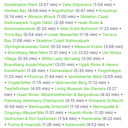
Desalination Plant
(3:57 min) •
Zeila Shipwreck
(1:04 min) •
Henties Bay
(4:04 min) •
Angelhütten
(0:47 min) •
Kreuzkap
(5:14 min) •
Winston Wrack
(1:00 min) •
Skeleton Coast
Nationalpark (Ugab Gate)
(3:36 min) •
Huab Rivier &
Kormorankolonie
(0:33 min) •
Alter Erdöl-Bohrturm
(1:23 min) •
Torra Bay
(0:54 min) •
Uniab Wasserfall
(1:16 min) •
Terrace
Bay
(1:09 min) •
Skeleton Coast Nationalpark
(Springbokwasser Gate)
(0:32 min) •
Messum Krater
(3:06 min)
•
Brandberg West Mine
(1:21 min) •
Uis
(3:02 min) •
Uis Himba
Village
(0:35 min) •
White Lady Abzweig
(3:00 min) •
Brandberg Aussichtspunkt
(3:05 min) •
Ugab Rivier & Herero
Kunstmarkt
(1:26 min) •
Damaraland
(5:35 min) •
Fingerklippe
(1:23 min) •
Khorixas
(1:44 min) •
Versteinerter Wald
(2:05 min)
•
Orgelpfeifen
(1:15 min) •
Verbrannter Berg
(1:12 min) •
Twyfelfontein
(4:05 min) •
Living Museum der Damara
(3:27
min) •
Huab-Rivier: Wüstenelefanten & Bergzebras
(4:42 min) •
Palmwag Veterinary Checkpoint
(4:15 min) •
Khowarib Schlucht
(0:59 min) •
Warmquelle Ortschaft
(1:18 min) •
Warmquelle &
Ongongo Wasserfälle
(1:01 min) •
Hoanib-Rivier
(1:20 min) •
Sesfontein & Fort Sesfontein
(1:54 min) •
Feenkreise
(6:22 min)
•
Purros & Hoarusib
(1:26 min) •
Kaokoveld
(4:52 min) •