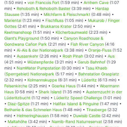
(1:50 min) •
von Francois Fort
(1:59 min) •
Arnhem Cave
(1:07
min) •
Rehoboth & Rehoboth Baster
(3:39 min) •
Hardap
Stausee
(1:35 min) •
Milchfarm & Fleischmarkt
(0:48 min) •
Mariental
(1:23 min) •
Fischfluss
(1:05 min) •
Mukurob / Finger
Gottes
(2:41 min) •
Brukkaros Krater
(2:50 min) •
Keetmanshoop
(1:51 min) •
Köcherbaumwald
(2:23 min) •
Giant's Playground
(1:50 min) •
Canyon Roadhouse &
Gondwana Cañon Park
(2:21 min) •
Fish River Canyon
(4:16
min) •
Ai-Ais & der Nationalpark
(3:38 min) •
Oranje-Fluss
(1:52
min) •
Aussenkehr
(2:26 min) •
Rosh Pinah
(3:02 min) •
Aus
(4:21 min) •
Wüstenpferde
(3:21 min) •
Garub Bahnhof
(1:29
min) •
NamWater Pumpstation
(0:30 min) •
Tsau Khaeb
(Sperrgebiet) Nationalpark
(5:17 min) •
Bahnstation Grasplatz
(2:32 min) •
Kolmannskuppe
(6:31 min) •
Lüderitz
(6:13 min) •
Felsenkirche
(2:25 min) •
Goerke Haus
(1:44 min) •
Woermann
Haus
(0:58 min) •
Shark Island
(1:35 min) •
Austernzucht in der
Lüderitzbucht
(1:12 min) •
Lüderitz Speed Challenge
(1:01 min)
•
Diaz-Spitze
(1:21 min) •
Halifax Island & Pinguine
(1:47 min) •
Bethanie & das Schmelen Haus
(1:48 min) •
Tirasberge
(2:32
min) •
Helmeringhausen
(1:58 min) •
Duwisib Castle
(2:42 min)
•
Maltahöhe
(3:42 min) •
Namib-Rand Naturreservat
(2:58 min)