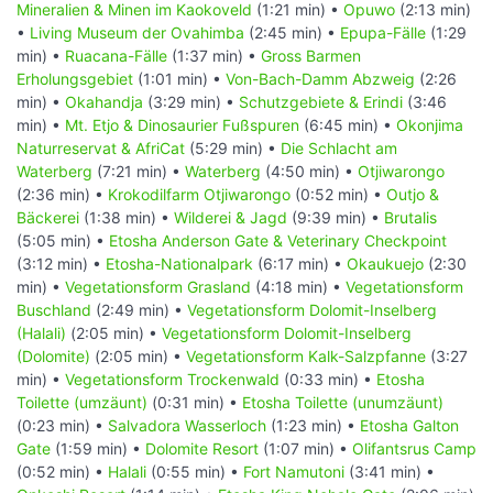
Mineralien & Minen im Kaokoveld
(1:21 min) •
Opuwo
(2:13 min)
•
Living Museum der Ovahimba
(2:45 min) •
Epupa-Fälle
(1:29
min) •
Ruacana-Fälle
(1:37 min) •
Gross Barmen
Erholungsgebiet
(1:01 min) •
Von-Bach-Damm Abzweig
(2:26
min) •
Okahandja
(3:29 min) •
Schutzgebiete & Erindi
(3:46
min) •
Mt. Etjo & Dinosaurier Fußspuren
(6:45 min) •
Okonjima
Naturreservat & AfriCat
(5:29 min) •
Die Schlacht am
Waterberg
(7:21 min) •
Waterberg
(4:50 min) •
Otjiwarongo
(2:36 min) •
Krokodilfarm Otjiwarongo
(0:52 min) •
Outjo &
Bäckerei
(1:38 min) •
Wilderei & Jagd
(9:39 min) •
Brutalis
(5:05 min) •
Etosha Anderson Gate & Veterinary Checkpoint
(3:12 min) •
Etosha-Nationalpark
(6:17 min) •
Okaukuejo
(2:30
min) •
Vegetationsform Grasland
(4:18 min) •
Vegetationsform
Buschland
(2:49 min) •
Vegetationsform Dolomit-Inselberg
(Halali)
(2:05 min) •
Vegetationsform Dolomit-Inselberg
(Dolomite)
(2:05 min) •
Vegetationsform Kalk-Salzpfanne
(3:27
min) •
Vegetationsform Trockenwald
(0:33 min) •
Etosha
Toilette (umzäunt)
(0:31 min) •
Etosha Toilette (unumzäunt)
(0:23 min) •
Salvadora Wasserloch
(1:23 min) •
Etosha Galton
Gate
(1:59 min) •
Dolomite Resort
(1:07 min) •
Olifantsrus Camp
(0:52 min) •
Halali
(0:55 min) •
Fort Namutoni
(3:41 min) •