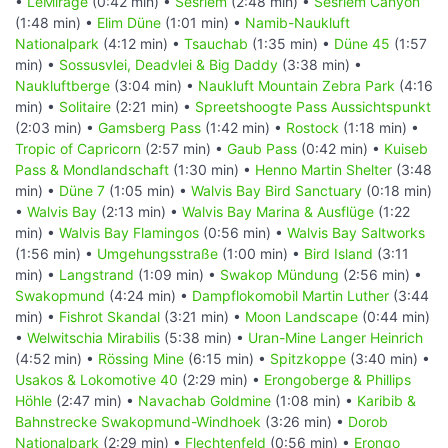
•
LeMirage
(0:42 min) •
Sesriem
(2:48 min) •
Sesriem Canyon
(1:48 min) •
Elim Düne
(1:01 min) •
Namib-Naukluft
Nationalpark
(4:12 min) •
Tsauchab
(1:35 min) •
Düne 45
(1:57
min) •
Sossusvlei, Deadvlei & Big Daddy
(3:38 min) •
Naukluftberge
(3:04 min) •
Naukluft Mountain Zebra Park
(4:16
min) •
Solitaire
(2:21 min) •
Spreetshoogte Pass Aussichtspunkt
(2:03 min) •
Gamsberg Pass
(1:42 min) •
Rostock
(1:18 min) •
Tropic of Capricorn
(2:57 min) •
Gaub Pass
(0:42 min) •
Kuiseb
Pass & Mondlandschaft
(1:30 min) •
Henno Martin Shelter
(3:48
min) •
Düne 7
(1:05 min) •
Walvis Bay Bird Sanctuary
(0:18 min)
•
Walvis Bay
(2:13 min) •
Walvis Bay Marina & Ausflüge
(1:22
min) •
Walvis Bay Flamingos
(0:56 min) •
Walvis Bay Saltworks
(1:56 min) •
Umgehungsstraße
(1:00 min) •
Bird Island
(3:11
min) •
Langstrand
(1:09 min) •
Swakop Mündung
(2:56 min) •
Swakopmund
(4:24 min) •
Dampflokomobil Martin Luther
(3:44
min) •
Fishrot Skandal
(3:21 min) •
Moon Landscape
(0:44 min)
•
Welwitschia Mirabilis
(5:38 min) •
Uran-Mine Langer Heinrich
(4:52 min) •
Rössing Mine
(6:15 min) •
Spitzkoppe
(3:40 min) •
Usakos & Lokomotive 40
(2:29 min) •
Erongoberge & Phillips
Höhle
(2:47 min) •
Navachab Goldmine
(1:08 min) •
Karibib &
Bahnstrecke Swakopmund-Windhoek
(3:26 min) •
Dorob
Nationalpark
(2:29 min) •
Flechtenfeld
(0:56 min) •
Erongo