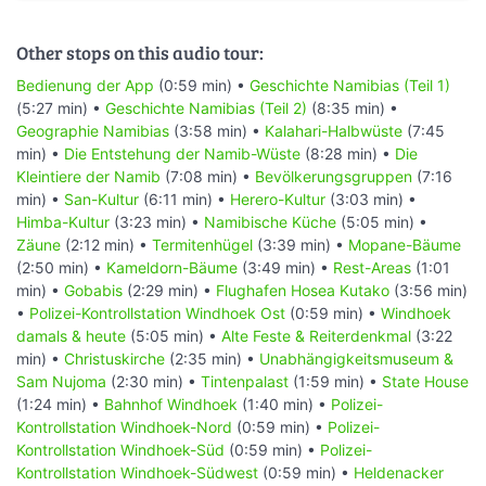
Other stops on this audio tour:
Bedienung der App
(0:59 min) •
Geschichte Namibias (Teil 1)
(5:27 min) •
Geschichte Namibias (Teil 2)
(8:35 min) •
Geographie Namibias
(3:58 min) •
Kalahari-Halbwüste
(7:45
min) •
Die Entstehung der Namib-Wüste
(8:28 min) •
Die
Kleintiere der Namib
(7:08 min) •
Bevölkerungsgruppen
(7:16
min) •
San-Kultur
(6:11 min) •
Herero-Kultur
(3:03 min) •
Himba-Kultur
(3:23 min) •
Namibische Küche
(5:05 min) •
Zäune
(2:12 min) •
Termitenhügel
(3:39 min) •
Mopane-Bäume
(2:50 min) •
Kameldorn-Bäume
(3:49 min) •
Rest-Areas
(1:01
min) •
Gobabis
(2:29 min) •
Flughafen Hosea Kutako
(3:56 min)
•
Polizei-Kontrollstation Windhoek Ost
(0:59 min) •
Windhoek
damals & heute
(5:05 min) •
Alte Feste & Reiterdenkmal
(3:22
min) •
Christuskirche
(2:35 min) •
Unabhängigkeitsmuseum &
Sam Nujoma
(2:30 min) •
Tintenpalast
(1:59 min) •
State House
(1:24 min) •
Bahnhof Windhoek
(1:40 min) •
Polizei-
Kontrollstation Windhoek-Nord
(0:59 min) •
Polizei-
Kontrollstation Windhoek-Süd
(0:59 min) •
Polizei-
Kontrollstation Windhoek-Südwest
(0:59 min) •
Heldenacker