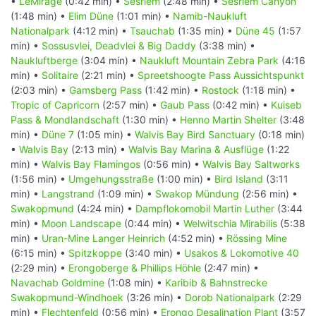
•
LeMirage
(0:42 min) •
Sesriem
(2:48 min) •
Sesriem Canyon
(1:48 min) •
Elim Düne
(1:01 min) •
Namib-Naukluft
Nationalpark
(4:12 min) •
Tsauchab
(1:35 min) •
Düne 45
(1:57
min) •
Sossusvlei, Deadvlei & Big Daddy
(3:38 min) •
Naukluftberge
(3:04 min) •
Naukluft Mountain Zebra Park
(4:16
min) •
Solitaire
(2:21 min) •
Spreetshoogte Pass Aussichtspunkt
(2:03 min) •
Gamsberg Pass
(1:42 min) •
Rostock
(1:18 min) •
Tropic of Capricorn
(2:57 min) •
Gaub Pass
(0:42 min) •
Kuiseb
Pass & Mondlandschaft
(1:30 min) •
Henno Martin Shelter
(3:48
min) •
Düne 7
(1:05 min) •
Walvis Bay Bird Sanctuary
(0:18 min)
•
Walvis Bay
(2:13 min) •
Walvis Bay Marina & Ausflüge
(1:22
min) •
Walvis Bay Flamingos
(0:56 min) •
Walvis Bay Saltworks
(1:56 min) •
Umgehungsstraße
(1:00 min) •
Bird Island
(3:11
min) •
Langstrand
(1:09 min) •
Swakop Mündung
(2:56 min) •
Swakopmund
(4:24 min) •
Dampflokomobil Martin Luther
(3:44
min) •
Moon Landscape
(0:44 min) •
Welwitschia Mirabilis
(5:38
min) •
Uran-Mine Langer Heinrich
(4:52 min) •
Rössing Mine
(6:15 min) •
Spitzkoppe
(3:40 min) •
Usakos & Lokomotive 40
(2:29 min) •
Erongoberge & Phillips Höhle
(2:47 min) •
Navachab Goldmine
(1:08 min) •
Karibib & Bahnstrecke
Swakopmund-Windhoek
(3:26 min) •
Dorob Nationalpark
(2:29
min) •
Flechtenfeld
(0:56 min) •
Erongo Desalination Plant
(3:57