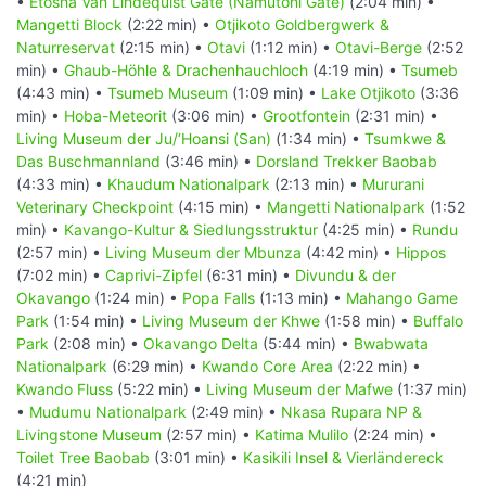
•
Etosha Van Lindequist Gate (Namutoni Gate)
(2:04 min) •
Mangetti Block
(2:22 min) •
Otjikoto Goldbergwerk &
Naturreservat
(2:15 min) •
Otavi
(1:12 min) •
Otavi-Berge
(2:52
min) •
Ghaub-Höhle & Drachenhauchloch
(4:19 min) •
Tsumeb
(4:43 min) •
Tsumeb Museum
(1:09 min) •
Lake Otjikoto
(3:36
min) •
Hoba-Meteorit
(3:06 min) •
Grootfontein
(2:31 min) •
Living Museum der Ju/‘Hoansi (San)
(1:34 min) •
Tsumkwe &
Das Buschmannland
(3:46 min) •
Dorsland Trekker Baobab
(4:33 min) •
Khaudum Nationalpark
(2:13 min) •
Mururani
Veterinary Checkpoint
(4:15 min) •
Mangetti Nationalpark
(1:52
min) •
Kavango-Kultur & Siedlungsstruktur
(4:25 min) •
Rundu
(2:57 min) •
Living Museum der Mbunza
(4:42 min) •
Hippos
(7:02 min) •
Caprivi-Zipfel
(6:31 min) •
Divundu & der
Okavango
(1:24 min) •
Popa Falls
(1:13 min) •
Mahango Game
Park
(1:54 min) •
Living Museum der Khwe
(1:58 min) •
Buffalo
Park
(2:08 min) •
Okavango Delta
(5:44 min) •
Bwabwata
Nationalpark
(6:29 min) •
Kwando Core Area
(2:22 min) •
Kwando Fluss
(5:22 min) •
Living Museum der Mafwe
(1:37 min)
•
Mudumu Nationalpark
(2:49 min) •
Nkasa Rupara NP &
Livingstone Museum
(2:57 min) •
Katima Mulilo
(2:24 min) •
Toilet Tree Baobab
(3:01 min) •
Kasikili Insel & Vierländereck
(4:21 min)