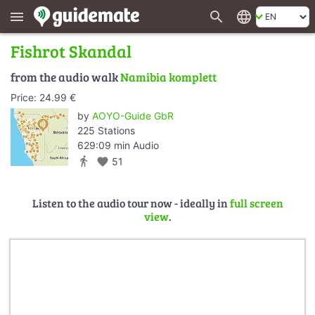
search
language
menu
Fishrot Skandal
from the audio walk
Namibia komplett
Price: 24.99 €
by
AOYO-Guide GbR
225 Stations
629:09 min Audio
directions_walk
favorite
51
Listen to the audio tour now - ideally in
full screen
view
.