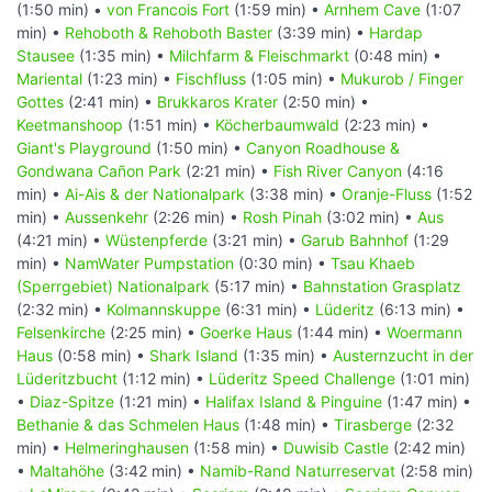
(1:50 min) •
von Francois Fort
(1:59 min) •
Arnhem Cave
(1:07
min) •
Rehoboth & Rehoboth Baster
(3:39 min) •
Hardap
Stausee
(1:35 min) •
Milchfarm & Fleischmarkt
(0:48 min) •
Mariental
(1:23 min) •
Fischfluss
(1:05 min) •
Mukurob / Finger
Gottes
(2:41 min) •
Brukkaros Krater
(2:50 min) •
Keetmanshoop
(1:51 min) •
Köcherbaumwald
(2:23 min) •
Giant's Playground
(1:50 min) •
Canyon Roadhouse &
Gondwana Cañon Park
(2:21 min) •
Fish River Canyon
(4:16
min) •
Ai-Ais & der Nationalpark
(3:38 min) •
Oranje-Fluss
(1:52
min) •
Aussenkehr
(2:26 min) •
Rosh Pinah
(3:02 min) •
Aus
(4:21 min) •
Wüstenpferde
(3:21 min) •
Garub Bahnhof
(1:29
min) •
NamWater Pumpstation
(0:30 min) •
Tsau Khaeb
(Sperrgebiet) Nationalpark
(5:17 min) •
Bahnstation Grasplatz
(2:32 min) •
Kolmannskuppe
(6:31 min) •
Lüderitz
(6:13 min) •
Felsenkirche
(2:25 min) •
Goerke Haus
(1:44 min) •
Woermann
Haus
(0:58 min) •
Shark Island
(1:35 min) •
Austernzucht in der
Lüderitzbucht
(1:12 min) •
Lüderitz Speed Challenge
(1:01 min)
•
Diaz-Spitze
(1:21 min) •
Halifax Island & Pinguine
(1:47 min) •
Bethanie & das Schmelen Haus
(1:48 min) •
Tirasberge
(2:32
min) •
Helmeringhausen
(1:58 min) •
Duwisib Castle
(2:42 min)
•
Maltahöhe
(3:42 min) •
Namib-Rand Naturreservat
(2:58 min)