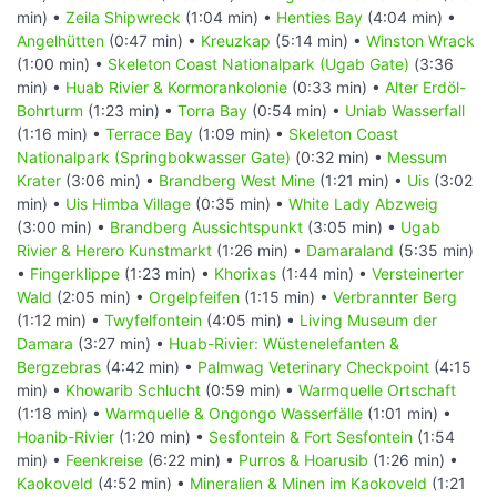
min) •
Zeila Shipwreck
(1:04 min) •
Henties Bay
(4:04 min) •
Angelhütten
(0:47 min) •
Kreuzkap
(5:14 min) •
Winston Wrack
(1:00 min) •
Skeleton Coast Nationalpark (Ugab Gate)
(3:36
min) •
Huab Rivier & Kormorankolonie
(0:33 min) •
Alter Erdöl-
Bohrturm
(1:23 min) •
Torra Bay
(0:54 min) •
Uniab Wasserfall
(1:16 min) •
Terrace Bay
(1:09 min) •
Skeleton Coast
Nationalpark (Springbokwasser Gate)
(0:32 min) •
Messum
Krater
(3:06 min) •
Brandberg West Mine
(1:21 min) •
Uis
(3:02
min) •
Uis Himba Village
(0:35 min) •
White Lady Abzweig
(3:00 min) •
Brandberg Aussichtspunkt
(3:05 min) •
Ugab
Rivier & Herero Kunstmarkt
(1:26 min) •
Damaraland
(5:35 min)
•
Fingerklippe
(1:23 min) •
Khorixas
(1:44 min) •
Versteinerter
Wald
(2:05 min) •
Orgelpfeifen
(1:15 min) •
Verbrannter Berg
(1:12 min) •
Twyfelfontein
(4:05 min) •
Living Museum der
Damara
(3:27 min) •
Huab-Rivier: Wüstenelefanten &
Bergzebras
(4:42 min) •
Palmwag Veterinary Checkpoint
(4:15
min) •
Khowarib Schlucht
(0:59 min) •
Warmquelle Ortschaft
(1:18 min) •
Warmquelle & Ongongo Wasserfälle
(1:01 min) •
Hoanib-Rivier
(1:20 min) •
Sesfontein & Fort Sesfontein
(1:54
min) •
Feenkreise
(6:22 min) •
Purros & Hoarusib
(1:26 min) •
Kaokoveld
(4:52 min) •
Mineralien & Minen im Kaokoveld
(1:21