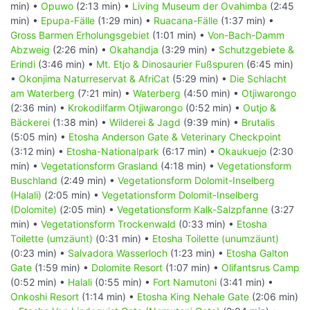
min) •
Opuwo
(2:13 min) •
Living Museum der Ovahimba
(2:45
min) •
Epupa-Fälle
(1:29 min) •
Ruacana-Fälle
(1:37 min) •
Gross Barmen Erholungsgebiet
(1:01 min) •
Von-Bach-Damm
Abzweig
(2:26 min) •
Okahandja
(3:29 min) •
Schutzgebiete &
Erindi
(3:46 min) •
Mt. Etjo & Dinosaurier Fußspuren
(6:45 min)
•
Okonjima Naturreservat & AfriCat
(5:29 min) •
Die Schlacht
am Waterberg
(7:21 min) •
Waterberg
(4:50 min) •
Otjiwarongo
(2:36 min) •
Krokodilfarm Otjiwarongo
(0:52 min) •
Outjo &
Bäckerei
(1:38 min) •
Wilderei & Jagd
(9:39 min) •
Brutalis
(5:05 min) •
Etosha Anderson Gate & Veterinary Checkpoint
(3:12 min) •
Etosha-Nationalpark
(6:17 min) •
Okaukuejo
(2:30
min) •
Vegetationsform Grasland
(4:18 min) •
Vegetationsform
Buschland
(2:49 min) •
Vegetationsform Dolomit-Inselberg
(Halali)
(2:05 min) •
Vegetationsform Dolomit-Inselberg
(Dolomite)
(2:05 min) •
Vegetationsform Kalk-Salzpfanne
(3:27
min) •
Vegetationsform Trockenwald
(0:33 min) •
Etosha
Toilette (umzäunt)
(0:31 min) •
Etosha Toilette (unumzäunt)
(0:23 min) •
Salvadora Wasserloch
(1:23 min) •
Etosha Galton
Gate
(1:59 min) •
Dolomite Resort
(1:07 min) •
Olifantsrus Camp
(0:52 min) •
Halali
(0:55 min) •
Fort Namutoni
(3:41 min) •
Onkoshi Resort
(1:14 min) •
Etosha King Nehale Gate
(2:06 min)