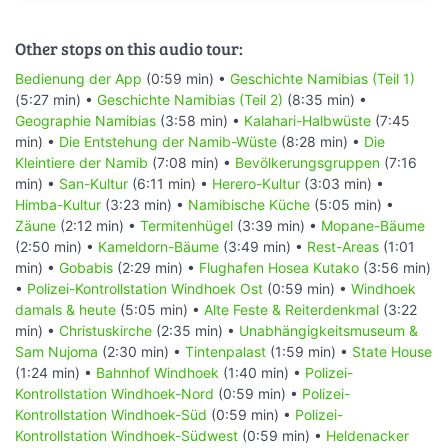
Other stops on this audio tour:
Bedienung der App
(0:59 min) •
Geschichte Namibias (Teil 1)
(5:27 min) •
Geschichte Namibias (Teil 2)
(8:35 min) •
Geographie Namibias
(3:58 min) •
Kalahari-Halbwüste
(7:45
min) •
Die Entstehung der Namib-Wüste
(8:28 min) •
Die
Kleintiere der Namib
(7:08 min) •
Bevölkerungsgruppen
(7:16
min) •
San-Kultur
(6:11 min) •
Herero-Kultur
(3:03 min) •
Himba-Kultur
(3:23 min) •
Namibische Küche
(5:05 min) •
Zäune
(2:12 min) •
Termitenhügel
(3:39 min) •
Mopane-Bäume
(2:50 min) •
Kameldorn-Bäume
(3:49 min) •
Rest-Areas
(1:01
min) •
Gobabis
(2:29 min) •
Flughafen Hosea Kutako
(3:56 min)
•
Polizei-Kontrollstation Windhoek Ost
(0:59 min) •
Windhoek
damals & heute
(5:05 min) •
Alte Feste & Reiterdenkmal
(3:22
min) •
Christuskirche
(2:35 min) •
Unabhängigkeitsmuseum &
Sam Nujoma
(2:30 min) •
Tintenpalast
(1:59 min) •
State House
(1:24 min) •
Bahnhof Windhoek
(1:40 min) •
Polizei-
Kontrollstation Windhoek-Nord
(0:59 min) •
Polizei-
Kontrollstation Windhoek-Süd
(0:59 min) •
Polizei-
Kontrollstation Windhoek-Südwest
(0:59 min) •
Heldenacker