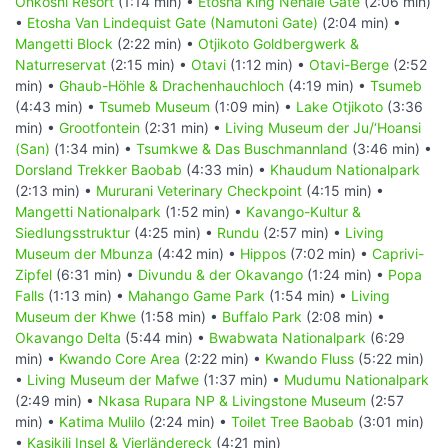
Onkoshi Resort
(1:14 min) •
Etosha King Nehale Gate
(2:06 min)
•
Etosha Van Lindequist Gate (Namutoni Gate)
(2:04 min) •
Mangetti Block
(2:22 min) •
Otjikoto Goldbergwerk &
Naturreservat
(2:15 min) •
Otavi
(1:12 min) •
Otavi-Berge
(2:52
min) •
Ghaub-Höhle & Drachenhauchloch
(4:19 min) •
Tsumeb
(4:43 min) •
Tsumeb Museum
(1:09 min) •
Lake Otjikoto
(3:36
min) •
Grootfontein
(2:31 min) •
Living Museum der Ju/‘Hoansi
(San)
(1:34 min) •
Tsumkwe & Das Buschmannland
(3:46 min) •
Dorsland Trekker Baobab
(4:33 min) •
Khaudum Nationalpark
(2:13 min) •
Mururani Veterinary Checkpoint
(4:15 min) •
Mangetti Nationalpark
(1:52 min) •
Kavango-Kultur &
Siedlungsstruktur
(4:25 min) •
Rundu
(2:57 min) •
Living
Museum der Mbunza
(4:42 min) •
Hippos
(7:02 min) •
Caprivi-
Zipfel
(6:31 min) •
Divundu & der Okavango
(1:24 min) •
Popa
Falls
(1:13 min) •
Mahango Game Park
(1:54 min) •
Living
Museum der Khwe
(1:58 min) •
Buffalo Park
(2:08 min) •
Okavango Delta
(5:44 min) •
Bwabwata Nationalpark
(6:29
min) •
Kwando Core Area
(2:22 min) •
Kwando Fluss
(5:22 min)
•
Living Museum der Mafwe
(1:37 min) •
Mudumu Nationalpark
(2:49 min) •
Nkasa Rupara NP & Livingstone Museum
(2:57
min) •
Katima Mulilo
(2:24 min) •
Toilet Tree Baobab
(3:01 min)
•
Kasikili Insel & Vierländereck
(4:21 min)