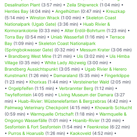
Desalination Plant
(3:57 min) •
Zeila Shipwreck
(1:04 min) •
Henties Bay
(4:04 min) •
Angelhütten
(0:47 min) •
Kreuzkap
(5:14 min) •
Winston Wrack
(1:00 min) •
Skeleton Coast
Nationalpark (Ugab Gate)
(3:36 min) •
Huab Rivier &
Kormorankolonie
(0:33 min) •
Alter Erdöl-Bohrturm
(1:23 min) •
Torra Bay
(0:54 min) •
Uniab Wasserfall
(1:16 min) •
Terrace
Bay
(1:09 min) •
Skeleton Coast Nationalpark
(Springbokwasser Gate)
(0:32 min) •
Messum Krater
(3:06 min)
•
Brandberg West Mine
(1:21 min) •
Uis
(3:02 min) •
Uis Himba
Village
(0:35 min) •
White Lady Abzweig
(3:00 min) •
Brandberg Aussichtspunkt
(3:05 min) •
Ugab Rivier & Herero
Kunstmarkt
(1:26 min) •
Damaraland
(5:35 min) •
Fingerklippe
(1:23 min) •
Khorixas
(1:44 min) •
Versteinerter Wald
(2:05 min)
•
Orgelpfeifen
(1:15 min) •
Verbrannter Berg
(1:12 min) •
Twyfelfontein
(4:05 min) •
Living Museum der Damara
(3:27
min) •
Huab-Rivier: Wüstenelefanten & Bergzebras
(4:42 min) •
Palmwag Veterinary Checkpoint
(4:15 min) •
Khowarib Schlucht
(0:59 min) •
Warmquelle Ortschaft
(1:18 min) •
Warmquelle &
Ongongo Wasserfälle
(1:01 min) •
Hoanib-Rivier
(1:20 min) •
Sesfontein & Fort Sesfontein
(1:54 min) •
Feenkreise
(6:22 min)
•
Purros & Hoarusib
(1:26 min) •
Kaokoveld
(4:52 min) •