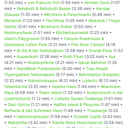
(1:50 min) •
von Francois Fort
(1:59 min) •
Arnhem Cave
(1:07
min) •
Rehoboth & Rehoboth Baster
(3:39 min) •
Hardap
Stausee
(1:35 min) •
Milchfarm & Fleischmarkt
(0:48 min) •
Mariental
(1:23 min) •
Fischfluss
(1:05 min) •
Mukurob / Finger
Gottes
(2:41 min) •
Brukkaros Krater
(2:50 min) •
Keetmanshoop
(1:51 min) •
Köcherbaumwald
(2:23 min) •
Giant's Playground
(1:50 min) •
Canyon Roadhouse &
Gondwana Cañon Park
(2:21 min) •
Fish River Canyon
(4:16
min) •
Ai-Ais & der Nationalpark
(3:38 min) •
Oranje-Fluss
(1:52
min) •
Aussenkehr
(2:26 min) •
Rosh Pinah
(3:02 min) •
Aus
(4:21 min) •
Wüstenpferde
(3:21 min) •
Garub Bahnhof
(1:29
min) •
NamWater Pumpstation
(0:30 min) •
Tsau Khaeb
(Sperrgebiet) Nationalpark
(5:17 min) •
Bahnstation Grasplatz
(2:32 min) •
Kolmannskuppe
(6:31 min) •
Lüderitz
(6:13 min) •
Felsenkirche
(2:25 min) •
Goerke Haus
(1:44 min) •
Woermann
Haus
(0:58 min) •
Shark Island
(1:35 min) •
Austernzucht in der
Lüderitzbucht
(1:12 min) •
Lüderitz Speed Challenge
(1:01 min)
•
Diaz-Spitze
(1:21 min) •
Halifax Island & Pinguine
(1:47 min) •
Bethanie & das Schmelen Haus
(1:48 min) •
Tirasberge
(2:32
min) •
Helmeringhausen
(1:58 min) •
Duwisib Castle
(2:42 min)
•
Maltahöhe
(3:42 min) •
Namib-Rand Naturreservat
(2:58 min)