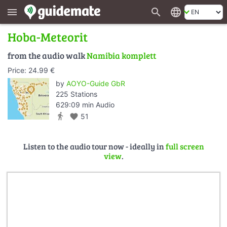
search
language
menu
Hoba-Meteorit
from the audio walk
Namibia komplett
Price: 24.99 €
by
AOYO-Guide GbR
225 Stations
629:09 min Audio
directions_walk
favorite
51
Listen to the audio tour now - ideally in
full screen
view
.