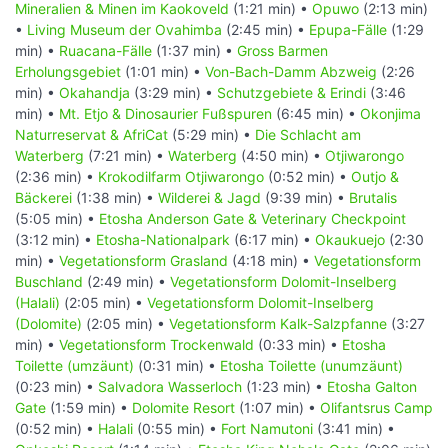
Mineralien & Minen im Kaokoveld
(1:21 min) •
Opuwo
(2:13 min)
•
Living Museum der Ovahimba
(2:45 min) •
Epupa-Fälle
(1:29
min) •
Ruacana-Fälle
(1:37 min) •
Gross Barmen
Erholungsgebiet
(1:01 min) •
Von-Bach-Damm Abzweig
(2:26
min) •
Okahandja
(3:29 min) •
Schutzgebiete & Erindi
(3:46
min) •
Mt. Etjo & Dinosaurier Fußspuren
(6:45 min) •
Okonjima
Naturreservat & AfriCat
(5:29 min) •
Die Schlacht am
Waterberg
(7:21 min) •
Waterberg
(4:50 min) •
Otjiwarongo
(2:36 min) •
Krokodilfarm Otjiwarongo
(0:52 min) •
Outjo &
Bäckerei
(1:38 min) •
Wilderei & Jagd
(9:39 min) •
Brutalis
(5:05 min) •
Etosha Anderson Gate & Veterinary Checkpoint
(3:12 min) •
Etosha-Nationalpark
(6:17 min) •
Okaukuejo
(2:30
min) •
Vegetationsform Grasland
(4:18 min) •
Vegetationsform
Buschland
(2:49 min) •
Vegetationsform Dolomit-Inselberg
(Halali)
(2:05 min) •
Vegetationsform Dolomit-Inselberg
(Dolomite)
(2:05 min) •
Vegetationsform Kalk-Salzpfanne
(3:27
min) •
Vegetationsform Trockenwald
(0:33 min) •
Etosha
Toilette (umzäunt)
(0:31 min) •
Etosha Toilette (unumzäunt)
(0:23 min) •
Salvadora Wasserloch
(1:23 min) •
Etosha Galton
Gate
(1:59 min) •
Dolomite Resort
(1:07 min) •
Olifantsrus Camp
(0:52 min) •
Halali
(0:55 min) •
Fort Namutoni
(3:41 min) •