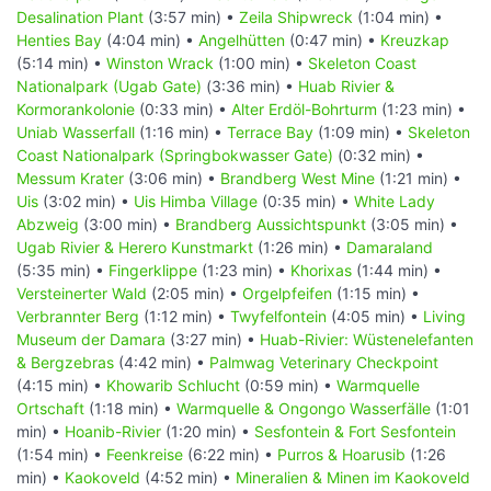
Desalination Plant
(3:57 min) •
Zeila Shipwreck
(1:04 min) •
Henties Bay
(4:04 min) •
Angelhütten
(0:47 min) •
Kreuzkap
(5:14 min) •
Winston Wrack
(1:00 min) •
Skeleton Coast
Nationalpark (Ugab Gate)
(3:36 min) •
Huab Rivier &
Kormorankolonie
(0:33 min) •
Alter Erdöl-Bohrturm
(1:23 min) •
Uniab Wasserfall
(1:16 min) •
Terrace Bay
(1:09 min) •
Skeleton
Coast Nationalpark (Springbokwasser Gate)
(0:32 min) •
Messum Krater
(3:06 min) •
Brandberg West Mine
(1:21 min) •
Uis
(3:02 min) •
Uis Himba Village
(0:35 min) •
White Lady
Abzweig
(3:00 min) •
Brandberg Aussichtspunkt
(3:05 min) •
Ugab Rivier & Herero Kunstmarkt
(1:26 min) •
Damaraland
(5:35 min) •
Fingerklippe
(1:23 min) •
Khorixas
(1:44 min) •
Versteinerter Wald
(2:05 min) •
Orgelpfeifen
(1:15 min) •
Verbrannter Berg
(1:12 min) •
Twyfelfontein
(4:05 min) •
Living
Museum der Damara
(3:27 min) •
Huab-Rivier: Wüstenelefanten
& Bergzebras
(4:42 min) •
Palmwag Veterinary Checkpoint
(4:15 min) •
Khowarib Schlucht
(0:59 min) •
Warmquelle
Ortschaft
(1:18 min) •
Warmquelle & Ongongo Wasserfälle
(1:01
min) •
Hoanib-Rivier
(1:20 min) •
Sesfontein & Fort Sesfontein
(1:54 min) •
Feenkreise
(6:22 min) •
Purros & Hoarusib
(1:26
min) •
Kaokoveld
(4:52 min) •
Mineralien & Minen im Kaokoveld