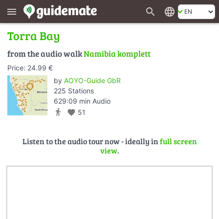
search
language
menu
Torra Bay
from the audio walk
Namibia komplett
Price: 24.99 €
by
AOYO-Guide GbR
225 Stations
629:09 min Audio
directions_walk
favorite
51
Listen to the audio tour now - ideally in
full screen
view
.