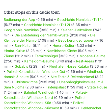
Other stops on this audio tour:
Bedienung der App
(0:59 min) •
Geschichte Namibias (Teil 1)
(5:27 min) •
Geschichte Namibias (Teil 2)
(8:35 min) •
Geographie Namibias
(3:58 min) •
Kalahari-Halbwüste
(7:45
min) •
Die Entstehung der Namib-Wüste
(8:28 min) •
Die
Kleintiere der Namib
(7:08 min) •
Bevölkerungsgruppen
(7:16
min) •
San-Kultur
(6:11 min) •
Herero-Kultur
(3:03 min) •
Himba-Kultur
(3:23 min) •
Namibische Küche
(5:05 min) •
Zäune
(2:12 min) •
Termitenhügel
(3:39 min) •
Mopane-Bäume
(2:50 min) •
Kameldorn-Bäume
(3:49 min) •
Rest-Areas
(1:01
min) •
Gobabis
(2:29 min) •
Flughafen Hosea Kutako
(3:56 min)
•
Polizei-Kontrollstation Windhoek Ost
(0:59 min) •
Windhoek
damals & heute
(5:05 min) •
Alte Feste & Reiterdenkmal
(3:22
min) •
Christuskirche
(2:35 min) •
Unabhängigkeitsmuseum &
Sam Nujoma
(2:30 min) •
Tintenpalast
(1:59 min) •
State House
(1:24 min) •
Bahnhof Windhoek
(1:40 min) •
Polizei-
Kontrollstation Windhoek-Nord
(0:59 min) •
Polizei-
Kontrollstation Windhoek-Süd
(0:59 min) •
Polizei-
Kontrollstation Windhoek-Südwest
(0:59 min) •
Heldenacker