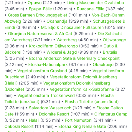
(1:21 min) •
Opuwo
(2:13 min) •
Living Museum der Ovahimba
(2:45 min) •
Epupa-Fälle
(1:29 min) •
Ruacana-Fälle
(1:37 min)
•
Gross Barmen Erholungsgebiet
(1:01 min) •
Von-Bach-Damm
Abzweig
(2:26 min) •
Okahandja
(3:29 min) •
Schutzgebiete &
Erindi
(3:46 min) •
Mt. Etjo & Dinosaurier Fußspuren
(6:45 min)
•
Okonjima Naturreservat & AfriCat
(5:29 min) •
Die Schlacht
am Waterberg
(7:21 min) •
Waterberg
(4:50 min) •
Otjiwarongo
(2:36 min) •
Krokodilfarm Otjiwarongo
(0:52 min) •
Outjo &
Bäckerei
(1:38 min) •
Wilderei & Jagd
(9:39 min) •
Brutalis
(5:05 min) •
Etosha Anderson Gate & Veterinary Checkpoint
(3:12 min) •
Etosha-Nationalpark
(6:17 min) •
Okaukuejo
(2:30
min) •
Vegetationsform Grasland
(4:18 min) •
Vegetationsform
Buschland
(2:49 min) •
Vegetationsform Dolomit-Inselberg
(Halali)
(2:05 min) •
Vegetationsform Dolomit-Inselberg
(Dolomite)
(2:05 min) •
Vegetationsform Kalk-Salzpfanne
(3:27
min) •
Vegetationsform Trockenwald
(0:33 min) •
Etosha
Toilette (umzäunt)
(0:31 min) •
Etosha Toilette (unumzäunt)
(0:23 min) •
Salvadora Wasserloch
(1:23 min) •
Etosha Galton
Gate
(1:59 min) •
Dolomite Resort
(1:07 min) •
Olifantsrus Camp
(0:52 min) •
Halali
(0:55 min) •
Fort Namutoni
(3:41 min) •
Onkoshi Resort
(1:14 min) •
Etosha King Nehale Gate
(2:06 min)