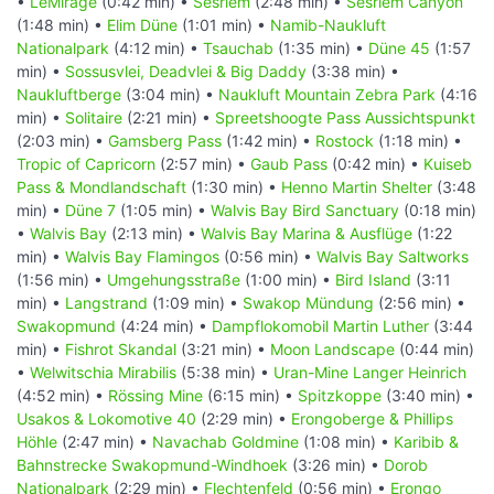
•
LeMirage
(0:42 min) •
Sesriem
(2:48 min) •
Sesriem Canyon
(1:48 min) •
Elim Düne
(1:01 min) •
Namib-Naukluft
Nationalpark
(4:12 min) •
Tsauchab
(1:35 min) •
Düne 45
(1:57
min) •
Sossusvlei, Deadvlei & Big Daddy
(3:38 min) •
Naukluftberge
(3:04 min) •
Naukluft Mountain Zebra Park
(4:16
min) •
Solitaire
(2:21 min) •
Spreetshoogte Pass Aussichtspunkt
(2:03 min) •
Gamsberg Pass
(1:42 min) •
Rostock
(1:18 min) •
Tropic of Capricorn
(2:57 min) •
Gaub Pass
(0:42 min) •
Kuiseb
Pass & Mondlandschaft
(1:30 min) •
Henno Martin Shelter
(3:48
min) •
Düne 7
(1:05 min) •
Walvis Bay Bird Sanctuary
(0:18 min)
•
Walvis Bay
(2:13 min) •
Walvis Bay Marina & Ausflüge
(1:22
min) •
Walvis Bay Flamingos
(0:56 min) •
Walvis Bay Saltworks
(1:56 min) •
Umgehungsstraße
(1:00 min) •
Bird Island
(3:11
min) •
Langstrand
(1:09 min) •
Swakop Mündung
(2:56 min) •
Swakopmund
(4:24 min) •
Dampflokomobil Martin Luther
(3:44
min) •
Fishrot Skandal
(3:21 min) •
Moon Landscape
(0:44 min)
•
Welwitschia Mirabilis
(5:38 min) •
Uran-Mine Langer Heinrich
(4:52 min) •
Rössing Mine
(6:15 min) •
Spitzkoppe
(3:40 min) •
Usakos & Lokomotive 40
(2:29 min) •
Erongoberge & Phillips
Höhle
(2:47 min) •
Navachab Goldmine
(1:08 min) •
Karibib &
Bahnstrecke Swakopmund-Windhoek
(3:26 min) •
Dorob
Nationalpark
(2:29 min) •
Flechtenfeld
(0:56 min) •
Erongo