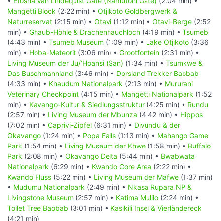
•
Etosha Van Lindequist Gate (Namutoni Gate)
(2:04 min) •
Mangetti Block
(2:22 min) •
Otjikoto Goldbergwerk &
Naturreservat
(2:15 min) •
Otavi
(1:12 min) •
Otavi-Berge
(2:52
min) •
Ghaub-Höhle & Drachenhauchloch
(4:19 min) •
Tsumeb
(4:43 min) •
Tsumeb Museum
(1:09 min) •
Lake Otjikoto
(3:36
min) •
Hoba-Meteorit
(3:06 min) •
Grootfontein
(2:31 min) •
Living Museum der Ju/‘Hoansi (San)
(1:34 min) •
Tsumkwe &
Das Buschmannland
(3:46 min) •
Dorsland Trekker Baobab
(4:33 min) •
Khaudum Nationalpark
(2:13 min) •
Mururani
Veterinary Checkpoint
(4:15 min) •
Mangetti Nationalpark
(1:52
min) •
Kavango-Kultur & Siedlungsstruktur
(4:25 min) •
Rundu
(2:57 min) •
Living Museum der Mbunza
(4:42 min) •
Hippos
(7:02 min) •
Caprivi-Zipfel
(6:31 min) •
Divundu & der
Okavango
(1:24 min) •
Popa Falls
(1:13 min) •
Mahango Game
Park
(1:54 min) •
Living Museum der Khwe
(1:58 min) •
Buffalo
Park
(2:08 min) •
Okavango Delta
(5:44 min) •
Bwabwata
Nationalpark
(6:29 min) •
Kwando Core Area
(2:22 min) •
Kwando Fluss
(5:22 min) •
Living Museum der Mafwe
(1:37 min)
•
Mudumu Nationalpark
(2:49 min) •
Nkasa Rupara NP &
Livingstone Museum
(2:57 min) •
Katima Mulilo
(2:24 min) •
Toilet Tree Baobab
(3:01 min) •
Kasikili Insel & Vierländereck
(4:21 min)