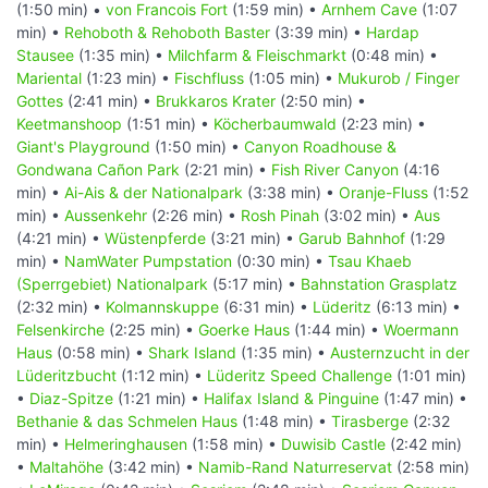
(1:50 min) •
von Francois Fort
(1:59 min) •
Arnhem Cave
(1:07
min) •
Rehoboth & Rehoboth Baster
(3:39 min) •
Hardap
Stausee
(1:35 min) •
Milchfarm & Fleischmarkt
(0:48 min) •
Mariental
(1:23 min) •
Fischfluss
(1:05 min) •
Mukurob / Finger
Gottes
(2:41 min) •
Brukkaros Krater
(2:50 min) •
Keetmanshoop
(1:51 min) •
Köcherbaumwald
(2:23 min) •
Giant's Playground
(1:50 min) •
Canyon Roadhouse &
Gondwana Cañon Park
(2:21 min) •
Fish River Canyon
(4:16
min) •
Ai-Ais & der Nationalpark
(3:38 min) •
Oranje-Fluss
(1:52
min) •
Aussenkehr
(2:26 min) •
Rosh Pinah
(3:02 min) •
Aus
(4:21 min) •
Wüstenpferde
(3:21 min) •
Garub Bahnhof
(1:29
min) •
NamWater Pumpstation
(0:30 min) •
Tsau Khaeb
(Sperrgebiet) Nationalpark
(5:17 min) •
Bahnstation Grasplatz
(2:32 min) •
Kolmannskuppe
(6:31 min) •
Lüderitz
(6:13 min) •
Felsenkirche
(2:25 min) •
Goerke Haus
(1:44 min) •
Woermann
Haus
(0:58 min) •
Shark Island
(1:35 min) •
Austernzucht in der
Lüderitzbucht
(1:12 min) •
Lüderitz Speed Challenge
(1:01 min)
•
Diaz-Spitze
(1:21 min) •
Halifax Island & Pinguine
(1:47 min) •
Bethanie & das Schmelen Haus
(1:48 min) •
Tirasberge
(2:32
min) •
Helmeringhausen
(1:58 min) •
Duwisib Castle
(2:42 min)
•
Maltahöhe
(3:42 min) •
Namib-Rand Naturreservat
(2:58 min)