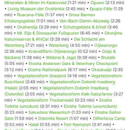
Mineralien & Minen im Kaokoveld
(1:21 min) •
Opuwo
(2:13 min)
•
Living Museum der Ovahimba
(2:45 min) •
Epupa-Fälle
(1:29
min) •
Ruacana-Fälle
(1:37 min) •
Gross Barmen
Erholungsgebiet
(1:01 min) •
Von-Bach-Damm Abzweig
(2:26
min) •
Okahandja
(3:29 min) •
Schutzgebiete & Erindi
(3:46
min) •
Mt. Etjo & Dinosaurier Fußspuren
(6:45 min) •
Okonjima
Naturreservat & AfriCat
(5:29 min) •
Die Schlacht am
Waterberg
(7:21 min) •
Waterberg
(4:50 min) •
Otjiwarongo
(2:36 min) •
Krokodilfarm Otjiwarongo
(0:52 min) •
Outjo &
Bäckerei
(1:38 min) •
Wilderei & Jagd
(9:39 min) •
Brutalis
(5:05 min) •
Etosha Anderson Gate & Veterinary Checkpoint
(3:12 min) •
Etosha-Nationalpark
(6:17 min) •
Okaukuejo
(2:30
min) •
Vegetationsform Grasland
(4:18 min) •
Vegetationsform
Buschland
(2:49 min) •
Vegetationsform Dolomit-Inselberg
(Halali)
(2:05 min) •
Vegetationsform Dolomit-Inselberg
(Dolomite)
(2:05 min) •
Vegetationsform Kalk-Salzpfanne
(3:27
min) •
Vegetationsform Trockenwald
(0:33 min) •
Etosha
Toilette (umzäunt)
(0:31 min) •
Etosha Toilette (unumzäunt)
(0:23 min) •
Salvadora Wasserloch
(1:23 min) •
Etosha Galton
Gate
(1:59 min) •
Dolomite Resort
(1:07 min) •
Olifantsrus Camp
(0:52 min) •
Halali
(0:55 min) •
Fort Namutoni
(3:41 min) •