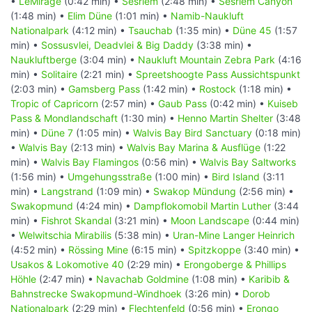
•
LeMirage
(0:42 min) •
Sesriem
(2:48 min) •
Sesriem Canyon
(1:48 min) •
Elim Düne
(1:01 min) •
Namib-Naukluft
Nationalpark
(4:12 min) •
Tsauchab
(1:35 min) •
Düne 45
(1:57
min) •
Sossusvlei, Deadvlei & Big Daddy
(3:38 min) •
Naukluftberge
(3:04 min) •
Naukluft Mountain Zebra Park
(4:16
min) •
Solitaire
(2:21 min) •
Spreetshoogte Pass Aussichtspunkt
(2:03 min) •
Gamsberg Pass
(1:42 min) •
Rostock
(1:18 min) •
Tropic of Capricorn
(2:57 min) •
Gaub Pass
(0:42 min) •
Kuiseb
Pass & Mondlandschaft
(1:30 min) •
Henno Martin Shelter
(3:48
min) •
Düne 7
(1:05 min) •
Walvis Bay Bird Sanctuary
(0:18 min)
•
Walvis Bay
(2:13 min) •
Walvis Bay Marina & Ausflüge
(1:22
min) •
Walvis Bay Flamingos
(0:56 min) •
Walvis Bay Saltworks
(1:56 min) •
Umgehungsstraße
(1:00 min) •
Bird Island
(3:11
min) •
Langstrand
(1:09 min) •
Swakop Mündung
(2:56 min) •
Swakopmund
(4:24 min) •
Dampflokomobil Martin Luther
(3:44
min) •
Fishrot Skandal
(3:21 min) •
Moon Landscape
(0:44 min)
•
Welwitschia Mirabilis
(5:38 min) •
Uran-Mine Langer Heinrich
(4:52 min) •
Rössing Mine
(6:15 min) •
Spitzkoppe
(3:40 min) •
Usakos & Lokomotive 40
(2:29 min) •
Erongoberge & Phillips
Höhle
(2:47 min) •
Navachab Goldmine
(1:08 min) •
Karibib &
Bahnstrecke Swakopmund-Windhoek
(3:26 min) •
Dorob
Nationalpark
(2:29 min) •
Flechtenfeld
(0:56 min) •
Erongo