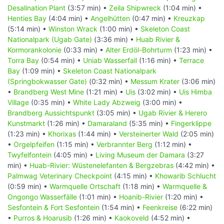
Desalination Plant
(3:57 min) •
Zeila Shipwreck
(1:04 min) •
Henties Bay
(4:04 min) •
Angelhütten
(0:47 min) •
Kreuzkap
(5:14 min) •
Winston Wrack
(1:00 min) •
Skeleton Coast
Nationalpark (Ugab Gate)
(3:36 min) •
Huab Rivier &
Kormorankolonie
(0:33 min) •
Alter Erdöl-Bohrturm
(1:23 min) •
Torra Bay
(0:54 min) •
Uniab Wasserfall
(1:16 min) •
Terrace
Bay
(1:09 min) •
Skeleton Coast Nationalpark
(Springbokwasser Gate)
(0:32 min) •
Messum Krater
(3:06 min)
•
Brandberg West Mine
(1:21 min) •
Uis
(3:02 min) •
Uis Himba
Village
(0:35 min) •
White Lady Abzweig
(3:00 min) •
Brandberg Aussichtspunkt
(3:05 min) •
Ugab Rivier & Herero
Kunstmarkt
(1:26 min) •
Damaraland
(5:35 min) •
Fingerklippe
(1:23 min) •
Khorixas
(1:44 min) •
Versteinerter Wald
(2:05 min)
•
Orgelpfeifen
(1:15 min) •
Verbrannter Berg
(1:12 min) •
Twyfelfontein
(4:05 min) •
Living Museum der Damara
(3:27
min) •
Huab-Rivier: Wüstenelefanten & Bergzebras
(4:42 min) •
Palmwag Veterinary Checkpoint
(4:15 min) •
Khowarib Schlucht
(0:59 min) •
Warmquelle Ortschaft
(1:18 min) •
Warmquelle &
Ongongo Wasserfälle
(1:01 min) •
Hoanib-Rivier
(1:20 min) •
Sesfontein & Fort Sesfontein
(1:54 min) •
Feenkreise
(6:22 min)
•
Purros & Hoarusib
(1:26 min) •
Kaokoveld
(4:52 min) •