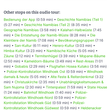
Other stops on this audio tour:
Bedienung der App
(0:59 min) •
Geschichte Namibias (Teil 1)
(5:27 min) •
Geschichte Namibias (Teil 2)
(8:35 min) •
Geographie Namibias
(3:58 min) •
Kalahari-Halbwüste
(7:45
min) •
Die Entstehung der Namib-Wüste
(8:28 min) •
Die
Kleintiere der Namib
(7:08 min) •
Bevölkerungsgruppen
(7:16
min) •
San-Kultur
(6:11 min) •
Herero-Kultur
(3:03 min) •
Himba-Kultur
(3:23 min) •
Namibische Küche
(5:05 min) •
Zäune
(2:12 min) •
Termitenhügel
(3:39 min) •
Mopane-Bäume
(2:50 min) •
Kameldorn-Bäume
(3:49 min) •
Rest-Areas
(1:01
min) •
Gobabis
(2:29 min) •
Flughafen Hosea Kutako
(3:56 min)
•
Polizei-Kontrollstation Windhoek Ost
(0:59 min) •
Windhoek
damals & heute
(5:05 min) •
Alte Feste & Reiterdenkmal
(3:22
min) •
Christuskirche
(2:35 min) •
Unabhängigkeitsmuseum &
Sam Nujoma
(2:30 min) •
Tintenpalast
(1:59 min) •
State House
(1:24 min) •
Bahnhof Windhoek
(1:40 min) •
Polizei-
Kontrollstation Windhoek-Nord
(0:59 min) •
Polizei-
Kontrollstation Windhoek-Süd
(0:59 min) •
Polizei-
Kontrollstation Windhoek-Südwest
(0:59 min) •
Heldenacker