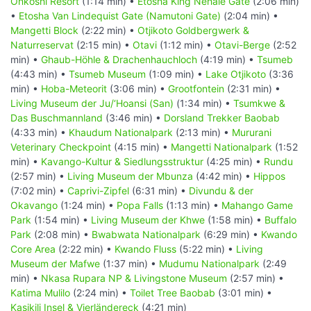
Onkoshi Resort
(1:14 min) •
Etosha King Nehale Gate
(2:06 min)
•
Etosha Van Lindequist Gate (Namutoni Gate)
(2:04 min) •
Mangetti Block
(2:22 min) •
Otjikoto Goldbergwerk &
Naturreservat
(2:15 min) •
Otavi
(1:12 min) •
Otavi-Berge
(2:52
min) •
Ghaub-Höhle & Drachenhauchloch
(4:19 min) •
Tsumeb
(4:43 min) •
Tsumeb Museum
(1:09 min) •
Lake Otjikoto
(3:36
min) •
Hoba-Meteorit
(3:06 min) •
Grootfontein
(2:31 min) •
Living Museum der Ju/‘Hoansi (San)
(1:34 min) •
Tsumkwe &
Das Buschmannland
(3:46 min) •
Dorsland Trekker Baobab
(4:33 min) •
Khaudum Nationalpark
(2:13 min) •
Mururani
Veterinary Checkpoint
(4:15 min) •
Mangetti Nationalpark
(1:52
min) •
Kavango-Kultur & Siedlungsstruktur
(4:25 min) •
Rundu
(2:57 min) •
Living Museum der Mbunza
(4:42 min) •
Hippos
(7:02 min) •
Caprivi-Zipfel
(6:31 min) •
Divundu & der
Okavango
(1:24 min) •
Popa Falls
(1:13 min) •
Mahango Game
Park
(1:54 min) •
Living Museum der Khwe
(1:58 min) •
Buffalo
Park
(2:08 min) •
Bwabwata Nationalpark
(6:29 min) •
Kwando
Core Area
(2:22 min) •
Kwando Fluss
(5:22 min) •
Living
Museum der Mafwe
(1:37 min) •
Mudumu Nationalpark
(2:49
min) •
Nkasa Rupara NP & Livingstone Museum
(2:57 min) •
Katima Mulilo
(2:24 min) •
Toilet Tree Baobab
(3:01 min) •
Kasikili Insel & Vierländereck
(4:21 min)