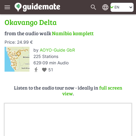
search
language
menu
Okavango Delta
from the audio walk
Namibia komplett
Price: 24.99 €
by
AOYO-Guide GbR
225 Stations
629:09 min Audio
directions_walk
favorite
51
Listen to the audio tour now - ideally in
full screen
view
.