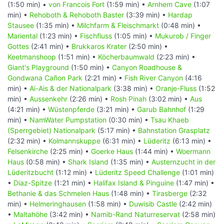
(1:50 min) •
von Francois Fort
(1:59 min) •
Arnhem Cave
(1:07
min) •
Rehoboth & Rehoboth Baster
(3:39 min) •
Hardap
Stausee
(1:35 min) •
Milchfarm & Fleischmarkt
(0:48 min) •
Mariental
(1:23 min) •
Fischfluss
(1:05 min) •
Mukurob / Finger
Gottes
(2:41 min) •
Brukkaros Krater
(2:50 min) •
Keetmanshoop
(1:51 min) •
Köcherbaumwald
(2:23 min) •
Giant's Playground
(1:50 min) •
Canyon Roadhouse &
Gondwana Cañon Park
(2:21 min) •
Fish River Canyon
(4:16
min) •
Ai-Ais & der Nationalpark
(3:38 min) •
Oranje-Fluss
(1:52
min) •
Aussenkehr
(2:26 min) •
Rosh Pinah
(3:02 min) •
Aus
(4:21 min) •
Wüstenpferde
(3:21 min) •
Garub Bahnhof
(1:29
min) •
NamWater Pumpstation
(0:30 min) •
Tsau Khaeb
(Sperrgebiet) Nationalpark
(5:17 min) •
Bahnstation Grasplatz
(2:32 min) •
Kolmannskuppe
(6:31 min) •
Lüderitz
(6:13 min) •
Felsenkirche
(2:25 min) •
Goerke Haus
(1:44 min) •
Woermann
Haus
(0:58 min) •
Shark Island
(1:35 min) •
Austernzucht in der
Lüderitzbucht
(1:12 min) •
Lüderitz Speed Challenge
(1:01 min)
•
Diaz-Spitze
(1:21 min) •
Halifax Island & Pinguine
(1:47 min) •
Bethanie & das Schmelen Haus
(1:48 min) •
Tirasberge
(2:32
min) •
Helmeringhausen
(1:58 min) •
Duwisib Castle
(2:42 min)
•
Maltahöhe
(3:42 min) •
Namib-Rand Naturreservat
(2:58 min)