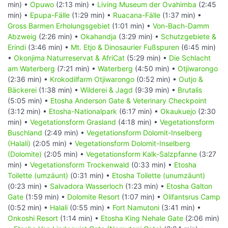
min) •
Opuwo
(2:13 min) •
Living Museum der Ovahimba
(2:45
min) •
Epupa-Fälle
(1:29 min) •
Ruacana-Fälle
(1:37 min) •
Gross Barmen Erholungsgebiet
(1:01 min) •
Von-Bach-Damm
Abzweig
(2:26 min) •
Okahandja
(3:29 min) •
Schutzgebiete &
Erindi
(3:46 min) •
Mt. Etjo & Dinosaurier Fußspuren
(6:45 min)
•
Okonjima Naturreservat & AfriCat
(5:29 min) •
Die Schlacht
am Waterberg
(7:21 min) •
Waterberg
(4:50 min) •
Otjiwarongo
(2:36 min) •
Krokodilfarm Otjiwarongo
(0:52 min) •
Outjo &
Bäckerei
(1:38 min) •
Wilderei & Jagd
(9:39 min) •
Brutalis
(5:05 min) •
Etosha Anderson Gate & Veterinary Checkpoint
(3:12 min) •
Etosha-Nationalpark
(6:17 min) •
Okaukuejo
(2:30
min) •
Vegetationsform Grasland
(4:18 min) •
Vegetationsform
Buschland
(2:49 min) •
Vegetationsform Dolomit-Inselberg
(Halali)
(2:05 min) •
Vegetationsform Dolomit-Inselberg
(Dolomite)
(2:05 min) •
Vegetationsform Kalk-Salzpfanne
(3:27
min) •
Vegetationsform Trockenwald
(0:33 min) •
Etosha
Toilette (umzäunt)
(0:31 min) •
Etosha Toilette (unumzäunt)
(0:23 min) •
Salvadora Wasserloch
(1:23 min) •
Etosha Galton
Gate
(1:59 min) •
Dolomite Resort
(1:07 min) •
Olifantsrus Camp
(0:52 min) •
Halali
(0:55 min) •
Fort Namutoni
(3:41 min) •
Onkoshi Resort
(1:14 min) •
Etosha King Nehale Gate
(2:06 min)