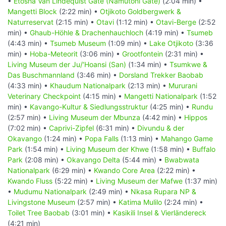
•
Etosha Van Lindequist Gate (Namutoni Gate)
(2:04 min) •
Mangetti Block
(2:22 min) •
Otjikoto Goldbergwerk &
Naturreservat
(2:15 min) •
Otavi
(1:12 min) •
Otavi-Berge
(2:52
min) •
Ghaub-Höhle & Drachenhauchloch
(4:19 min) •
Tsumeb
(4:43 min) •
Tsumeb Museum
(1:09 min) •
Lake Otjikoto
(3:36
min) •
Hoba-Meteorit
(3:06 min) •
Grootfontein
(2:31 min) •
Living Museum der Ju/‘Hoansi (San)
(1:34 min) •
Tsumkwe &
Das Buschmannland
(3:46 min) •
Dorsland Trekker Baobab
(4:33 min) •
Khaudum Nationalpark
(2:13 min) •
Mururani
Veterinary Checkpoint
(4:15 min) •
Mangetti Nationalpark
(1:52
min) •
Kavango-Kultur & Siedlungsstruktur
(4:25 min) •
Rundu
(2:57 min) •
Living Museum der Mbunza
(4:42 min) •
Hippos
(7:02 min) •
Caprivi-Zipfel
(6:31 min) •
Divundu & der
Okavango
(1:24 min) •
Popa Falls
(1:13 min) •
Mahango Game
Park
(1:54 min) •
Living Museum der Khwe
(1:58 min) •
Buffalo
Park
(2:08 min) •
Okavango Delta
(5:44 min) •
Bwabwata
Nationalpark
(6:29 min) •
Kwando Core Area
(2:22 min) •
Kwando Fluss
(5:22 min) •
Living Museum der Mafwe
(1:37 min)
•
Mudumu Nationalpark
(2:49 min) •
Nkasa Rupara NP &
Livingstone Museum
(2:57 min) •
Katima Mulilo
(2:24 min) •
Toilet Tree Baobab
(3:01 min) •
Kasikili Insel & Vierländereck
(4:21 min)