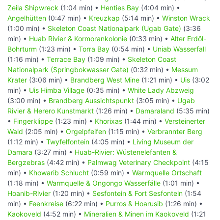
Zeila Shipwreck
(1:04 min) •
Henties Bay
(4:04 min) •
Angelhütten
(0:47 min) •
Kreuzkap
(5:14 min) •
Winston Wrack
(1:00 min) •
Skeleton Coast Nationalpark (Ugab Gate)
(3:36
min) •
Huab Rivier & Kormorankolonie
(0:33 min) •
Alter Erdöl-
Bohrturm
(1:23 min) •
Torra Bay
(0:54 min) •
Uniab Wasserfall
(1:16 min) •
Terrace Bay
(1:09 min) •
Skeleton Coast
Nationalpark (Springbokwasser Gate)
(0:32 min) •
Messum
Krater
(3:06 min) •
Brandberg West Mine
(1:21 min) •
Uis
(3:02
min) •
Uis Himba Village
(0:35 min) •
White Lady Abzweig
(3:00 min) •
Brandberg Aussichtspunkt
(3:05 min) •
Ugab
Rivier & Herero Kunstmarkt
(1:26 min) •
Damaraland
(5:35 min)
•
Fingerklippe
(1:23 min) •
Khorixas
(1:44 min) •
Versteinerter
Wald
(2:05 min) •
Orgelpfeifen
(1:15 min) •
Verbrannter Berg
(1:12 min) •
Twyfelfontein
(4:05 min) •
Living Museum der
Damara
(3:27 min) •
Huab-Rivier: Wüstenelefanten &
Bergzebras
(4:42 min) •
Palmwag Veterinary Checkpoint
(4:15
min) •
Khowarib Schlucht
(0:59 min) •
Warmquelle Ortschaft
(1:18 min) •
Warmquelle & Ongongo Wasserfälle
(1:01 min) •
Hoanib-Rivier
(1:20 min) •
Sesfontein & Fort Sesfontein
(1:54
min) •
Feenkreise
(6:22 min) •
Purros & Hoarusib
(1:26 min) •
Kaokoveld
(4:52 min) •
Mineralien & Minen im Kaokoveld
(1:21