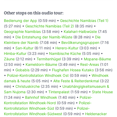
Other stops on this audio tour:
Bedienung der App
(0:59 min) •
Geschichte Namibias (Teil 1)
(5:27 min) •
Geschichte Namibias (Teil 2)
(8:35 min) •
Geographie Namibias
(3:58 min) •
Kalahari-Halbwüste
(7:45
min) •
Die Entstehung der Namib-Wüste
(8:28 min) •
Die
Kleintiere der Namib
(7:08 min) •
Bevölkerungsgruppen
(7:16
min) •
San-Kultur
(6:11 min) •
Herero-Kultur
(3:03 min) •
Himba-Kultur
(3:23 min) •
Namibische Küche
(5:05 min) •
Zäune
(2:12 min) •
Termitenhügel
(3:39 min) •
Mopane-Bäume
(2:50 min) •
Kameldorn-Bäume
(3:49 min) •
Rest-Areas
(1:01
min) •
Gobabis
(2:29 min) •
Flughafen Hosea Kutako
(3:56 min)
•
Polizei-Kontrollstation Windhoek Ost
(0:59 min) •
Windhoek
damals & heute
(5:05 min) •
Alte Feste & Reiterdenkmal
(3:22
min) •
Christuskirche
(2:35 min) •
Unabhängigkeitsmuseum &
Sam Nujoma
(2:30 min) •
Tintenpalast
(1:59 min) •
State House
(1:24 min) •
Bahnhof Windhoek
(1:40 min) •
Polizei-
Kontrollstation Windhoek-Nord
(0:59 min) •
Polizei-
Kontrollstation Windhoek-Süd
(0:59 min) •
Polizei-
Kontrollstation Windhoek-Südwest
(0:59 min) •
Heldenacker