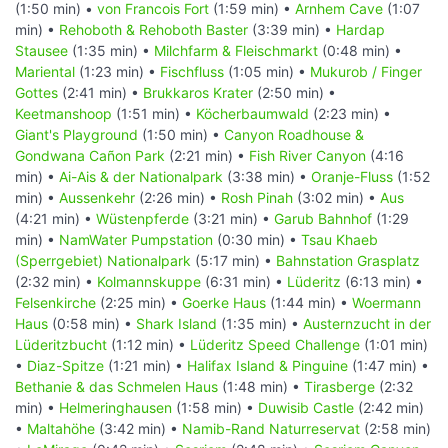
(1:50 min) •
von Francois Fort
(1:59 min) •
Arnhem Cave
(1:07
min) •
Rehoboth & Rehoboth Baster
(3:39 min) •
Hardap
Stausee
(1:35 min) •
Milchfarm & Fleischmarkt
(0:48 min) •
Mariental
(1:23 min) •
Fischfluss
(1:05 min) •
Mukurob / Finger
Gottes
(2:41 min) •
Brukkaros Krater
(2:50 min) •
Keetmanshoop
(1:51 min) •
Köcherbaumwald
(2:23 min) •
Giant's Playground
(1:50 min) •
Canyon Roadhouse &
Gondwana Cañon Park
(2:21 min) •
Fish River Canyon
(4:16
min) •
Ai-Ais & der Nationalpark
(3:38 min) •
Oranje-Fluss
(1:52
min) •
Aussenkehr
(2:26 min) •
Rosh Pinah
(3:02 min) •
Aus
(4:21 min) •
Wüstenpferde
(3:21 min) •
Garub Bahnhof
(1:29
min) •
NamWater Pumpstation
(0:30 min) •
Tsau Khaeb
(Sperrgebiet) Nationalpark
(5:17 min) •
Bahnstation Grasplatz
(2:32 min) •
Kolmannskuppe
(6:31 min) •
Lüderitz
(6:13 min) •
Felsenkirche
(2:25 min) •
Goerke Haus
(1:44 min) •
Woermann
Haus
(0:58 min) •
Shark Island
(1:35 min) •
Austernzucht in der
Lüderitzbucht
(1:12 min) •
Lüderitz Speed Challenge
(1:01 min)
•
Diaz-Spitze
(1:21 min) •
Halifax Island & Pinguine
(1:47 min) •
Bethanie & das Schmelen Haus
(1:48 min) •
Tirasberge
(2:32
min) •
Helmeringhausen
(1:58 min) •
Duwisib Castle
(2:42 min)
•
Maltahöhe
(3:42 min) •
Namib-Rand Naturreservat
(2:58 min)