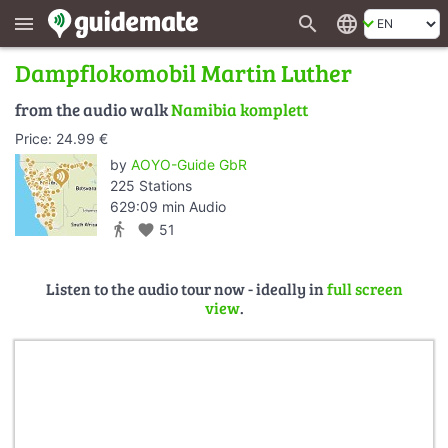
search
language
menu
Dampflokomobil Martin Luther
from the audio walk
Namibia komplett
Price: 24.99 €
by
AOYO-Guide GbR
225 Stations
629:09 min Audio
directions_walk
favorite
51
Listen to the audio tour now - ideally in
full screen
view
.