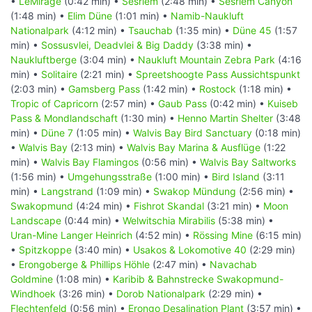
•
LeMirage
(0:42 min) •
Sesriem
(2:48 min) •
Sesriem Canyon
(1:48 min) •
Elim Düne
(1:01 min) •
Namib-Naukluft
Nationalpark
(4:12 min) •
Tsauchab
(1:35 min) •
Düne 45
(1:57
min) •
Sossusvlei, Deadvlei & Big Daddy
(3:38 min) •
Naukluftberge
(3:04 min) •
Naukluft Mountain Zebra Park
(4:16
min) •
Solitaire
(2:21 min) •
Spreetshoogte Pass Aussichtspunkt
(2:03 min) •
Gamsberg Pass
(1:42 min) •
Rostock
(1:18 min) •
Tropic of Capricorn
(2:57 min) •
Gaub Pass
(0:42 min) •
Kuiseb
Pass & Mondlandschaft
(1:30 min) •
Henno Martin Shelter
(3:48
min) •
Düne 7
(1:05 min) •
Walvis Bay Bird Sanctuary
(0:18 min)
•
Walvis Bay
(2:13 min) •
Walvis Bay Marina & Ausflüge
(1:22
min) •
Walvis Bay Flamingos
(0:56 min) •
Walvis Bay Saltworks
(1:56 min) •
Umgehungsstraße
(1:00 min) •
Bird Island
(3:11
min) •
Langstrand
(1:09 min) •
Swakop Mündung
(2:56 min) •
Swakopmund
(4:24 min) •
Fishrot Skandal
(3:21 min) •
Moon
Landscape
(0:44 min) •
Welwitschia Mirabilis
(5:38 min) •
Uran-Mine Langer Heinrich
(4:52 min) •
Rössing Mine
(6:15 min)
•
Spitzkoppe
(3:40 min) •
Usakos & Lokomotive 40
(2:29 min)
•
Erongoberge & Phillips Höhle
(2:47 min) •
Navachab
Goldmine
(1:08 min) •
Karibib & Bahnstrecke Swakopmund-
Windhoek
(3:26 min) •
Dorob Nationalpark
(2:29 min) •
Flechtenfeld
(0:56 min) •
Erongo Desalination Plant
(3:57 min) •