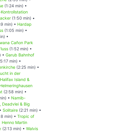
se
(1:24 min) •
-Kontrollstation
acker
(1:50 min) •
39 min) •
Hardap
ss
(1:05 min) •
in) •
wana Cañon Park
Fluss
(1:52 min) •
) •
Garub Bahnhof
5:17 min) •
enkirche
(2:25 min) •
ucht in der
Halifax Island &
Helmeringhausen
at
(2:58 min) •
min) •
Namib-
, Deadvlei & Big
 •
Solitaire
(2:21 min) •
18 min) •
Tropic of
•
Henno Martin
y
(2:13 min) •
Walvis