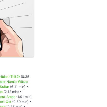
bias (Teil 2)
(8:35
 der Namib-Wüste
Kultur
(6:11 min) •
ne
(2:12 min) •
est-Areas
(1:01 min)
hoek Ost
(0:59 min) •
rche
(2:35 min) •