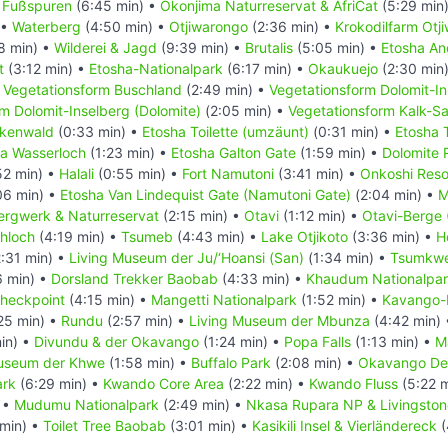
r Fußspuren
(6:45 min) •
Okonjima Naturreservat & AfriCat
(5:29 min
 •
Waterberg
(4:50 min) •
Otjiwarongo
(2:36 min) •
Krokodilfarm Otj
8 min) •
Wilderei & Jagd
(9:39 min) •
Brutalis
(5:05 min) •
Etosha An
t
(3:12 min) •
Etosha-Nationalpark
(6:17 min) •
Okaukuejo
(2:30 min
•
Vegetationsform Buschland
(2:49 min) •
Vegetationsform Dolomit-Ins
m Dolomit-Inselberg (Dolomite)
(2:05 min) •
Vegetationsform Kalk-S
ckenwald
(0:33 min) •
Etosha Toilette (umzäunt)
(0:31 min) •
Etosha 
a Wasserloch
(1:23 min) •
Etosha Galton Gate
(1:59 min) •
Dolomite 
52 min) •
Halali
(0:55 min) •
Fort Namutoni
(3:41 min) •
Onkoshi Reso
06 min) •
Etosha Van Lindequist Gate (Namutoni Gate)
(2:04 min) •
M
ergwerk & Naturreservat
(2:15 min) •
Otavi
(1:12 min) •
Otavi-Berge
hloch
(4:19 min) •
Tsumeb
(4:43 min) •
Lake Otjikoto
(3:36 min) •
H
:31 min) •
Living Museum der Ju/‘Hoansi (San)
(1:34 min) •
Tsumkwe
 min) •
Dorsland Trekker Baobab
(4:33 min) •
Khaudum Nationalpa
Checkpoint
(4:15 min) •
Mangetti Nationalpark
(1:52 min) •
Kavango-K
25 min) •
Rundu
(2:57 min) •
Living Museum der Mbunza
(4:42 min)
in) •
Divundu & der Okavango
(1:24 min) •
Popa Falls
(1:13 min) •
M
Museum der Khwe
(1:58 min) •
Buffalo Park
(2:08 min) •
Okavango De
ark
(6:29 min) •
Kwando Core Area
(2:22 min) •
Kwando Fluss
(5:22 
 •
Mudumu Nationalpark
(2:49 min) •
Nkasa Rupara NP & Livingsto
min) •
Toilet Tree Baobab
(3:01 min) •
Kasikili Insel & Vierländereck
(