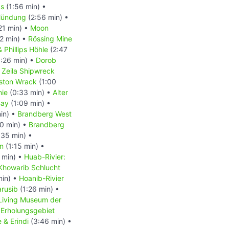
ks
(1:56 min) •
ündung
(2:56 min) •
21 min) •
Moon
2 min) •
Rössing Mine
Phillips Höhle
(2:47
:26 min) •
Dorob
•
Zeila Shipwreck
ston Wrack
(1:00
nie
(0:33 min) •
Alter
Bay
(1:09 min) •
in) •
Brandberg West
0 min) •
Brandberg
35 min) •
en
(1:15 min) •
 min) •
Huab-Rivier:
Khowarib Schlucht
min) •
Hoanib-Rivier
arusib
(1:26 min) •
Living Museum der
Erholungsgebiet
 & Erindi
(3:46 min) •