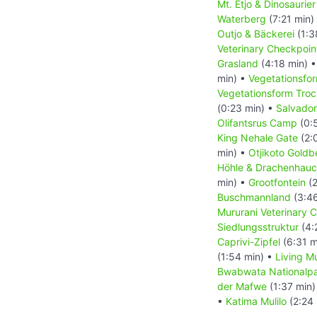
Mt. Etjo & Dinosaurie
Waterberg
(7:21 min)
Outjo & Bäckerei
(1:3
Veterinary Checkpoin
Grasland
(4:18 min) 
min) •
Vegetationsfor
Vegetationsform Tro
(0:23 min) •
Salvador
Olifantsrus Camp
(0:
King Nehale Gate
(2:
min) •
Otjikoto Goldb
Höhle & Drachenhauc
min) •
Grootfontein
(2
Buschmannland
(3:46
Mururani Veterinary 
Siedlungsstruktur
(4:
Caprivi-Zipfel
(6:31 m
(1:54 min) •
Living 
Bwabwata Nationalp
der Mafwe
(1:37 min)
•
Katima Mulilo
(2:24 