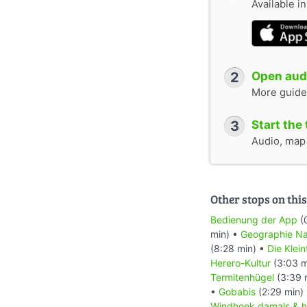
Available i
2
Open audi
More guide
3
Start the 
Audio, map &
Other stops on this
Bedienung der App
(
min) •
Geographie Na
(8:28 min) •
Die Klei
Herero-Kultur
(3:03 m
Termitenhügel
(3:39 
•
Gobabis
(2:29 min)
Windhoek damals & h