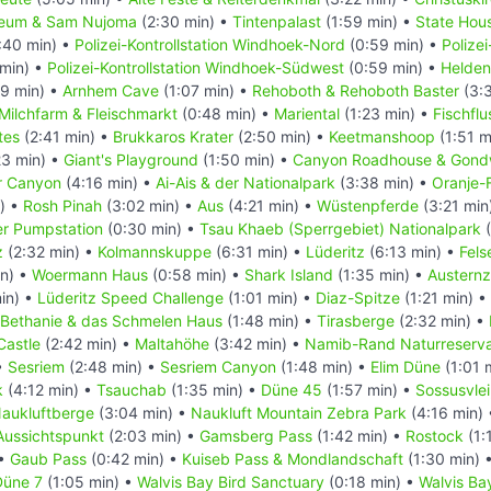
eum & Sam Nujoma
(2:30 min) •
Tintenpalast
(1:59 min) •
State Hou
:40 min) •
Polizei-Kontrollstation Windhoek-Nord
(0:59 min) •
Polizei
min) •
Polizei-Kontrollstation Windhoek-Südwest
(0:59 min) •
Helden
9 min) •
Arnhem Cave
(1:07 min) •
Rehoboth & Rehoboth Baster
(3:
Milchfarm & Fleischmarkt
(0:48 min) •
Mariental
(1:23 min) •
Fischflu
tes
(2:41 min) •
Brukkaros Krater
(2:50 min) •
Keetmanshoop
(1:51 m
23 min) •
Giant's Playground
(1:50 min) •
Canyon Roadhouse & Gond
er Canyon
(4:16 min) •
Ai-Ais & der Nationalpark
(3:38 min) •
Oranje-
) •
Rosh Pinah
(3:02 min) •
Aus
(4:21 min) •
Wüstenpferde
(3:21 min
r Pumpstation
(0:30 min) •
Tsau Khaeb (Sperrgebiet) Nationalpark
(
z
(2:32 min) •
Kolmannskuppe
(6:31 min) •
Lüderitz
(6:13 min) •
Fels
in) •
Woermann Haus
(0:58 min) •
Shark Island
(1:35 min) •
Austernz
in) •
Lüderitz Speed Challenge
(1:01 min) •
Diaz-Spitze
(1:21 min) •
Bethanie & das Schmelen Haus
(1:48 min) •
Tirasberge
(2:32 min) •
Castle
(2:42 min) •
Maltahöhe
(3:42 min) •
Namib-Rand Naturreserv
•
Sesriem
(2:48 min) •
Sesriem Canyon
(1:48 min) •
Elim Düne
(1:01 
k
(4:12 min) •
Tsauchab
(1:35 min) •
Düne 45
(1:57 min) •
Sossusvlei
aukluftberge
(3:04 min) •
Naukluft Mountain Zebra Park
(4:16 min)
Aussichtspunkt
(2:03 min) •
Gamsberg Pass
(1:42 min) •
Rostock
(1:
 •
Gaub Pass
(0:42 min) •
Kuiseb Pass & Mondlandschaft
(1:30 min) 
Düne 7
(1:05 min) •
Walvis Bay Bird Sanctuary
(0:18 min) •
Walvis Ba