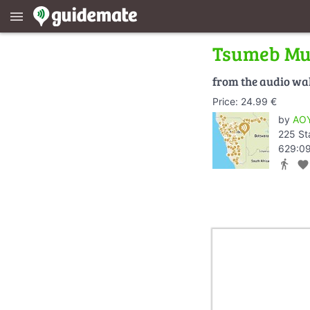
menu
Tsumeb M
from the audio wa
Price: 24.99 €
by
AOY
225 St
629:09
directions_walk
favorite