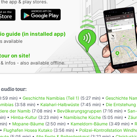
n the app & play stores.
o guide (in installed app)
s available
tour on site!
 infos - also available offline.
 audio tour:
0:59 min) •
Geschichte Namibias (Teil 1)
(5:27 min) •
Geschichte Nami
mibias
(3:58 min) •
Kalahari-Halbwüste
(7:45 min) •
Die Entstehung
ntiere der Namib
(7:08 min) •
Bevölkerungsgruppen
(7:16 min) •
San-
in) •
Himba-Kultur
(3:23 min) •
Namibische Küche
(5:05 min) •
Zäu
min) •
Mopane-Bäume
(2:50 min) •
Kameldorn-Bäume
(3:49 min) •
R
 •
Flughafen Hosea Kutako
(3:56 min) •
Polizei-Kontrollstation Wind
eute
(5:05 min) •
Alte Feste & Reiterdenkmal
(3:22 min) •
Christuski