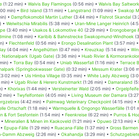
e
(1:22 min) •
Walvis Bay Flamingos
(0:56 min) •
Walvis Bay Saltwor
:00 min) •
Bird Island
(3:11 min) •
Langstrand
(1:09 min) •
Swakop M
in) •
Dampflokomobil Martin Luther
(3:44 min) •
Fishrot Skandal
(3:
) •
Welwitschia Mirabilis
(5:38 min) •
Uran-Mine Langer Heinrich
(4:5
ppe
(3:40 min) •
Usakos & Lokomotive 40
(2:29 min) •
Erongoberge & 
dmine
(1:08 min) •
Karibib & Bahnstrecke Swakopmund-Windhoek
(3
in) •
Flechtenfeld
(0:56 min) •
Erongo Desalination Plant
(3:57 min) 
Bay
(4:04 min) •
Angelhütten
(0:47 min) •
Kreuzkap
(5:14 min) •
Win
t Nationalpark (Ugab Gate)
(3:36 min) •
Huab Rivier & Kormorankolo
 min) •
Torra Bay
(0:54 min) •
Uniab Wasserfall
(1:16 min) •
Terrace 
nalpark (Springbokwasser Gate)
(0:32 min) •
Messum Krater
(3:06 m
(3:02 min) •
Uis Himba Village
(0:35 min) •
White Lady Abzweig
(3:0
 min) •
Ugab Rivier & Herero Kunstmarkt
(1:26 min) •
Damaraland
(5:
n) •
Khorixas
(1:44 min) •
Versteinerter Wald
(2:05 min) •
Orgelpfeif
2 min) •
Twyfelfontein
(4:05 min) •
Living Museum der Damara
(3:27
ergzebras
(4:42 min) •
Palmwag Veterinary Checkpoint
(4:15 min) •
le Ortschaft
(1:18 min) •
Warmquelle & Ongongo Wasserfälle
(1:01 
n & Fort Sesfontein
(1:54 min) •
Feenkreise
(6:22 min) •
Purros & Ho
) •
Mineralien & Minen im Kaokoveld
(1:21 min) •
Opuwo
(2:13 min) •
 •
Epupa-Fälle
(1:29 min) •
Ruacana-Fälle
(1:37 min) •
Gross Barmen 
h-Damm Abzweig
(2:26 min) •
Okahandja
(3:29 min) •
Schutzgebiete