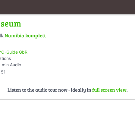
useum
lk
Namibia komplett
O-Guide GbR
ations
 min Audio
51
Listen to the audio tour now - ideally in
full screen view
.