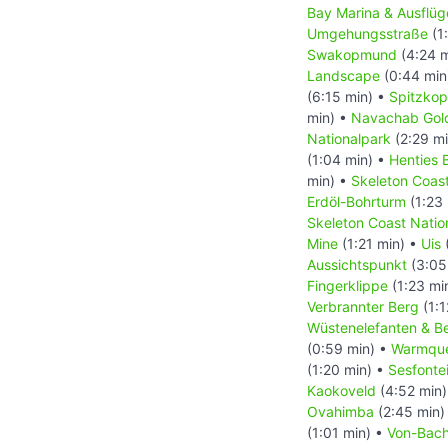
Bay Marina & Ausflüg
Umgehungsstraße
(1
Swakopmund
(4:24 m
Landscape
(0:44 min
(6:15 min) •
Spitzko
min) •
Navachab Gol
Nationalpark
(2:29 m
(1:04 min) •
Henties 
min) •
Skeleton Coas
Erdöl-Bohrturm
(1:23
Skeleton Coast Natio
Mine
(1:21 min) •
Uis
Aussichtspunkt
(3:05
Fingerklippe
(1:23 mi
Verbrannter Berg
(1:1
Wüstenelefanten & B
(0:59 min) •
Warmquel
(1:20 min) •
Sesfontei
Kaokoveld
(4:52 min
Ovahimba
(2:45 min)
(1:01 min) •
Von-Bac