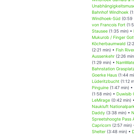
Unabhängigkeitsmus
Bahnhof Windhoek
(1
Windhoek-Süd
(0:59 
von Francois Fort
(1:5
Stausee
(1:35 min) •
Mukurob / Finger Got
Köcherbaumwald
(2:
(2:21 min) •
Fish Riv
Aussenkehr
(2:26 min
(1:29 min) •
NamWate
Bahnstation Grasplat
Goerke Haus
(1:44 m
Lüderitzbucht
(1:12 m
Pinguine
(1:47 min) •
(1:58 min) •
Duwisib 
LeMirage
(0:42 min) 
Naukluft Nationalpar
Daddy
(3:38 min) •
N
Spreetshoogte Pass 
Capricorn
(2:57 min)
Shelter
(3:48 min) •