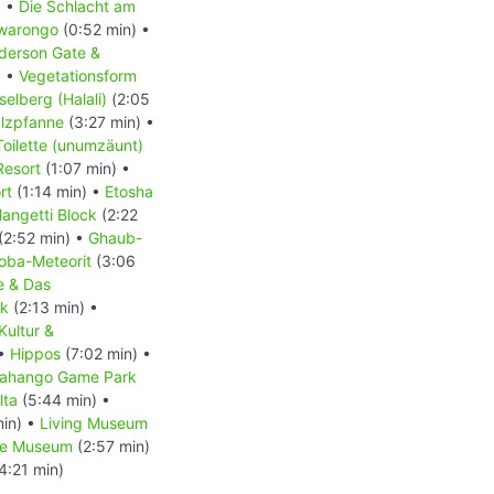
) •
Die Schlacht am
iwarongo
(0:52 min) •
derson Gate &
) •
Vegetationsform
elberg (Halali)
(2:05
alzpfanne
(3:27 min) •
Toilette (unumzäunt)
Resort
(1:07 min) •
rt
(1:14 min) •
Etosha
angetti Block
(2:22
(2:52 min) •
Ghaub-
oba-Meteorit
(3:06
 & Das
rk
(2:13 min) •
ultur &
 •
Hippos
(7:02 min) •
ahango Game Park
lta
(5:44 min) •
min) •
Living Museum
ne Museum
(2:57 min)
4:21 min)