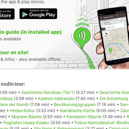
n the app & play stores.
o guide (in installed app)
s available
tour on site!
 infos - also available offline.
 audio tour:
0:59 min) •
Geschichte Namibias (Teil 1)
(5:27 min) •
Geschichte Nami
mibias
(3:58 min) •
Kalahari-Halbwüste
(7:45 min) •
Die Entstehung
ntiere der Namib
(7:08 min) •
Bevölkerungsgruppen
(7:16 min) •
San-
in) •
Himba-Kultur
(3:23 min) •
Namibische Küche
(5:05 min) •
Zäu
min) •
Mopane-Bäume
(2:50 min) •
Kameldorn-Bäume
(3:49 min) •
R
 •
Flughafen Hosea Kutako
(3:56 min) •
Polizei-Kontrollstation Wind
eute
(5:05 min) •
Alte Feste & Reiterdenkmal
(3:22 min) •
Christuski