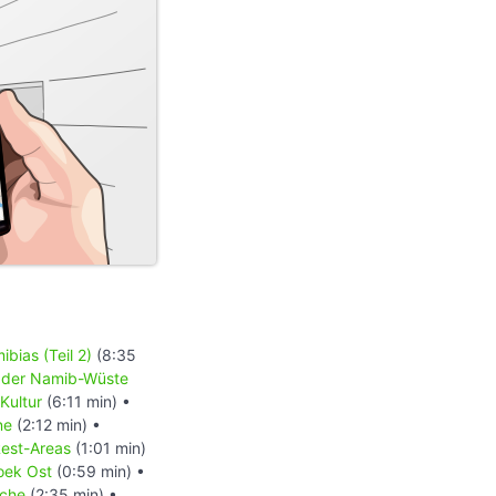
bias (Teil 2)
(8:35
 der Namib-Wüste
Kultur
(6:11 min) •
ne
(2:12 min) •
est-Areas
(1:01 min)
hoek Ost
(0:59 min) •
rche
(2:35 min) •