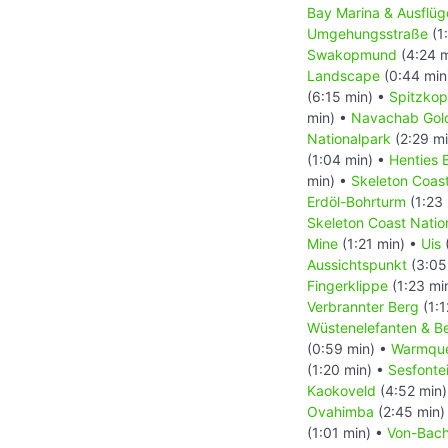
Bay Marina & Ausflüg
Umgehungsstraße
(1
Swakopmund
(4:24 m
Landscape
(0:44 min
(6:15 min) •
Spitzko
min) •
Navachab Gol
Nationalpark
(2:29 m
(1:04 min) •
Henties 
min) •
Skeleton Coas
Erdöl-Bohrturm
(1:23
Skeleton Coast Natio
Mine
(1:21 min) •
Uis
Aussichtspunkt
(3:05
Fingerklippe
(1:23 mi
Verbrannter Berg
(1:1
Wüstenelefanten & B
(0:59 min) •
Warmquel
(1:20 min) •
Sesfontei
Kaokoveld
(4:52 min
Ovahimba
(2:45 min)
(1:01 min) •
Von-Bac