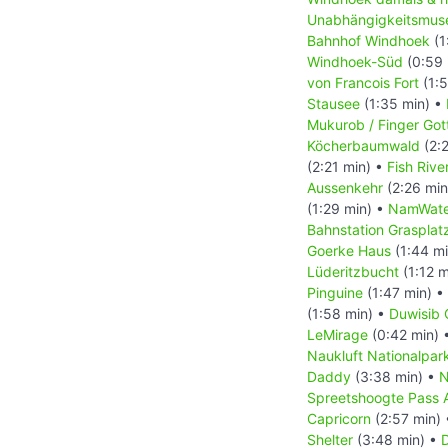
Unabhängigkeitsmus
Bahnhof Windhoek
(1
Windhoek-Süd
(0:59 
von Francois Fort
(1:5
Stausee
(1:35 min) •
Mukurob / Finger Got
Köcherbaumwald
(2:
(2:21 min) •
Fish Riv
Aussenkehr
(2:26 min
(1:29 min) •
NamWate
Bahnstation Grasplat
Goerke Haus
(1:44 m
Lüderitzbucht
(1:12 m
Pinguine
(1:47 min) •
(1:58 min) •
Duwisib 
LeMirage
(0:42 min) 
Naukluft Nationalpar
Daddy
(3:38 min) •
N
Spreetshoogte Pass 
Capricorn
(2:57 min)
Shelter
(3:48 min) •