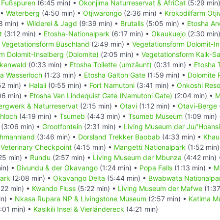
r Fußspuren
(6:45 min) •
Okonjima Naturreservat & AfriCat
(5:29 min
 •
Waterberg
(4:50 min) •
Otjiwarongo
(2:36 min) •
Krokodilfarm Otj
8 min) •
Wilderei & Jagd
(9:39 min) •
Brutalis
(5:05 min) •
Etosha An
t
(3:12 min) •
Etosha-Nationalpark
(6:17 min) •
Okaukuejo
(2:30 min
•
Vegetationsform Buschland
(2:49 min) •
Vegetationsform Dolomit-Ins
m Dolomit-Inselberg (Dolomite)
(2:05 min) •
Vegetationsform Kalk-S
ckenwald
(0:33 min) •
Etosha Toilette (umzäunt)
(0:31 min) •
Etosha 
a Wasserloch
(1:23 min) •
Etosha Galton Gate
(1:59 min) •
Dolomite 
52 min) •
Halali
(0:55 min) •
Fort Namutoni
(3:41 min) •
Onkoshi Reso
06 min) •
Etosha Van Lindequist Gate (Namutoni Gate)
(2:04 min) •
M
ergwerk & Naturreservat
(2:15 min) •
Otavi
(1:12 min) •
Otavi-Berge
hloch
(4:19 min) •
Tsumeb
(4:43 min) •
Tsumeb Museum
(1:09 min)
(3:06 min) •
Grootfontein
(2:31 min) •
Living Museum der Ju/‘Hoansi
chmannland
(3:46 min) •
Dorsland Trekker Baobab
(4:33 min) •
Khau
 Veterinary Checkpoint
(4:15 min) •
Mangetti Nationalpark
(1:52 min
25 min) •
Rundu
(2:57 min) •
Living Museum der Mbunza
(4:42 min)
in) •
Divundu & der Okavango
(1:24 min) •
Popa Falls
(1:13 min) •
M
Park
(2:08 min) •
Okavango Delta
(5:44 min) •
Bwabwata Nationalpa
:22 min) •
Kwando Fluss
(5:22 min) •
Living Museum der Mafwe
(1:37
in) •
Nkasa Rupara NP & Livingstone Museum
(2:57 min) •
Katima Mu
:01 min) •
Kasikili Insel & Vierländereck
(4:21 min)