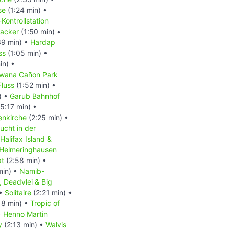
se
(1:24 min) •
-Kontrollstation
acker
(1:50 min) •
39 min) •
Hardap
ss
(1:05 min) •
in) •
wana Cañon Park
Fluss
(1:52 min) •
) •
Garub Bahnhof
5:17 min) •
enkirche
(2:25 min) •
ucht in der
Halifax Island &
Helmeringhausen
at
(2:58 min) •
min) •
Namib-
, Deadvlei & Big
 •
Solitaire
(2:21 min) •
18 min) •
Tropic of
•
Henno Martin
y
(2:13 min) •
Walvis