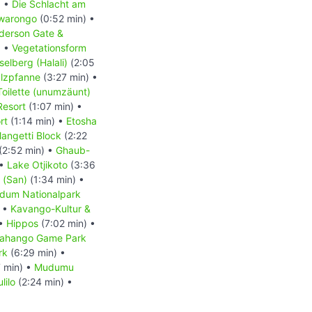
) •
Die Schlacht am
iwarongo
(0:52 min) •
derson Gate &
) •
Vegetationsform
elberg (Halali)
(2:05
alzpfanne
(3:27 min) •
Toilette (unumzäunt)
Resort
(1:07 min) •
rt
(1:14 min) •
Etosha
angetti Block
(2:22
(2:52 min) •
Ghaub-
 •
Lake Otjikoto
(3:36
 (San)
(1:34 min) •
dum Nationalpark
) •
Kavango-Kultur &
 •
Hippos
(7:02 min) •
ahango Game Park
rk
(6:29 min) •
 min) •
Mudumu
lilo
(2:24 min) •