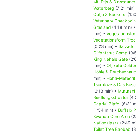
Mt. Etjo & Dinosaurie
Waterberg
(7:21 min)
Outjo & Bäckerei
(1:3
Veterinary Checkpoin
Grasland
(4:18 min) 
min) •
Vegetationsfor
Vegetationsform Tro
(0:23 min) •
Salvador
Olifantsrus Camp
(0:
King Nehale Gate
(2:
min) •
Otjikoto Goldb
Höhle & Drachenhauc
min) •
Hoba-Meteorit
Tsumkwe & Das Bus
(2:13 min) •
Mururani
Siedlungsstruktur
(4:
Caprivi-Zipfel
(6:31 m
(1:54 min) •
Buffalo 
Kwando Core Area
(2
Nationalpark
(2:49 m
Toilet Tree Baobab
(3