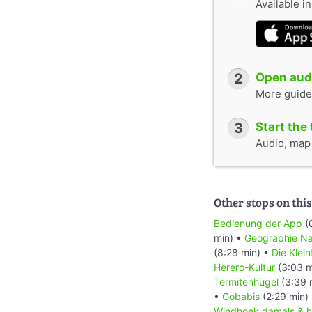
Available i
2
Open audi
More guide
3
Start the 
Audio, map &
Other stops on this
Bedienung der App
(
min) •
Geographie Na
(8:28 min) •
Die Klei
Herero-Kultur
(3:03 m
Termitenhügel
(3:39 
•
Gobabis
(2:29 min)
Windhoek damals & h