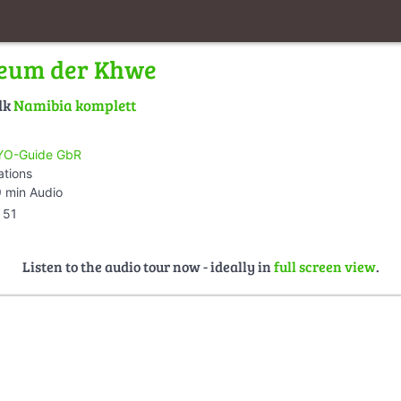
seum der Khwe
lk
Namibia komplett
O-Guide GbR
ations
 min Audio
51
Listen to the audio tour now - ideally in
full screen view
.