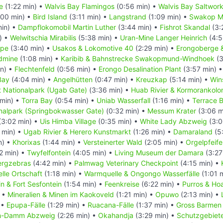
e
(1:22 min) •
Walvis Bay Flamingos
(0:56 min) •
Walvis Bay Saltwor
:00 min) •
Bird Island
(3:11 min) •
Langstrand
(1:09 min) •
Swakop M
in) •
Dampflokomobil Martin Luther
(3:44 min) •
Fishrot Skandal
(3:
) •
Welwitschia Mirabilis
(5:38 min) •
Uran-Mine Langer Heinrich
(4:5
ppe
(3:40 min) •
Usakos & Lokomotive 40
(2:29 min) •
Erongoberge & 
dmine
(1:08 min) •
Karibib & Bahnstrecke Swakopmund-Windhoek
(3
in) •
Flechtenfeld
(0:56 min) •
Erongo Desalination Plant
(3:57 min) 
Bay
(4:04 min) •
Angelhütten
(0:47 min) •
Kreuzkap
(5:14 min) •
Win
t Nationalpark (Ugab Gate)
(3:36 min) •
Huab Rivier & Kormorankolo
 min) •
Torra Bay
(0:54 min) •
Uniab Wasserfall
(1:16 min) •
Terrace 
nalpark (Springbokwasser Gate)
(0:32 min) •
Messum Krater
(3:06 m
(3:02 min) •
Uis Himba Village
(0:35 min) •
White Lady Abzweig
(3:0
 min) •
Ugab Rivier & Herero Kunstmarkt
(1:26 min) •
Damaraland
(5:
n) •
Khorixas
(1:44 min) •
Versteinerter Wald
(2:05 min) •
Orgelpfeif
2 min) •
Twyfelfontein
(4:05 min) •
Living Museum der Damara
(3:27
ergzebras
(4:42 min) •
Palmwag Veterinary Checkpoint
(4:15 min) •
le Ortschaft
(1:18 min) •
Warmquelle & Ongongo Wasserfälle
(1:01 
n & Fort Sesfontein
(1:54 min) •
Feenkreise
(6:22 min) •
Purros & Ho
) •
Mineralien & Minen im Kaokoveld
(1:21 min) •
Opuwo
(2:13 min) •
 •
Epupa-Fälle
(1:29 min) •
Ruacana-Fälle
(1:37 min) •
Gross Barmen 
h-Damm Abzweig
(2:26 min) •
Okahandja
(3:29 min) •
Schutzgebiete