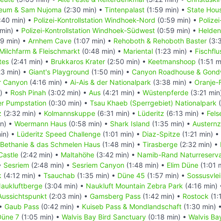
eum & Sam Nujoma
(2:30 min) •
Tintenpalast
(1:59 min) •
State Hou
:40 min) •
Polizei-Kontrollstation Windhoek-Nord
(0:59 min) •
Polizei
min) •
Polizei-Kontrollstation Windhoek-Südwest
(0:59 min) •
Helden
9 min) •
Arnhem Cave
(1:07 min) •
Rehoboth & Rehoboth Baster
(3:
Milchfarm & Fleischmarkt
(0:48 min) •
Mariental
(1:23 min) •
Fischflu
tes
(2:41 min) •
Brukkaros Krater
(2:50 min) •
Keetmanshoop
(1:51 m
23 min) •
Giant's Playground
(1:50 min) •
Canyon Roadhouse & Gond
er Canyon
(4:16 min) •
Ai-Ais & der Nationalpark
(3:38 min) •
Oranje-
) •
Rosh Pinah
(3:02 min) •
Aus
(4:21 min) •
Wüstenpferde
(3:21 min
r Pumpstation
(0:30 min) •
Tsau Khaeb (Sperrgebiet) Nationalpark
(
z
(2:32 min) •
Kolmannskuppe
(6:31 min) •
Lüderitz
(6:13 min) •
Fels
in) •
Woermann Haus
(0:58 min) •
Shark Island
(1:35 min) •
Austernz
in) •
Lüderitz Speed Challenge
(1:01 min) •
Diaz-Spitze
(1:21 min) •
Bethanie & das Schmelen Haus
(1:48 min) •
Tirasberge
(2:32 min) •
Castle
(2:42 min) •
Maltahöhe
(3:42 min) •
Namib-Rand Naturreserv
•
Sesriem
(2:48 min) •
Sesriem Canyon
(1:48 min) •
Elim Düne
(1:01 
k
(4:12 min) •
Tsauchab
(1:35 min) •
Düne 45
(1:57 min) •
Sossusvlei
aukluftberge
(3:04 min) •
Naukluft Mountain Zebra Park
(4:16 min)
Aussichtspunkt
(2:03 min) •
Gamsberg Pass
(1:42 min) •
Rostock
(1:
 •
Gaub Pass
(0:42 min) •
Kuiseb Pass & Mondlandschaft
(1:30 min) 
Düne 7
(1:05 min) •
Walvis Bay Bird Sanctuary
(0:18 min) •
Walvis Ba