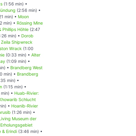
ks
(1:56 min) •
ündung
(2:56 min) •
21 min) •
Moon
2 min) •
Rössing Mine
Phillips Höhle
(2:47
:26 min) •
Dorob
•
Zeila Shipwreck
ston Wrack
(1:00
nie
(0:33 min) •
Alter
Bay
(1:09 min) •
in) •
Brandberg West
0 min) •
Brandberg
35 min) •
en
(1:15 min) •
 min) •
Huab-Rivier:
Khowarib Schlucht
min) •
Hoanib-Rivier
arusib
(1:26 min) •
Living Museum der
Erholungsgebiet
 & Erindi
(3:46 min) •