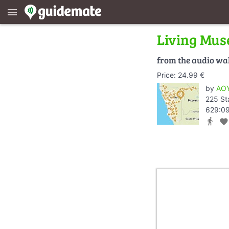
menu
Living Mu
from the audio wa
Price: 24.99 €
by
AOY
225 St
629:09
directions_walk
favorite