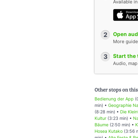
Available i
2
Open audi
More guide
3
Start the 
Audio, map &
Other stops on this
Bedienung der App
(
min) •
Geographie Na
(8:28 min) •
Die Klei
Kultur
(3:23 min) •
Na
Bäume
(2:50 min) •
K
Hosea Kutako
(3:56 
min) •
Alte Feste & R