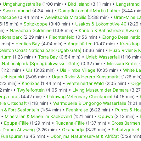
 •
Umgehungsstraße
(1:00 min) •
Bird Island
(3:11 min) •
Langstrand
 •
Swakopmund
(4:24 min) •
Dampflokomobil Martin Luther
(3:44 min
ndscape
(0:44 min) •
Welwitschia Mirabilis
(5:38 min) •
Uran-Mine La
6:15 min) •
Spitzkoppe
(3:40 min) •
Usakos & Lokomotive 40
(2:29 
in) •
Navachab Goldmine
(1:08 min) •
Karibib & Bahnstrecke Swak
tionalpark
(2:29 min) •
Flechtenfeld
(0:56 min) •
Erongo Desalinatio
 min) •
Henties Bay
(4:04 min) •
Angelhütten
(0:47 min) •
Kreuzkap
keleton Coast Nationalpark (Ugab Gate)
(3:36 min) •
Huab Rivier & 
hrturm
(1:23 min) •
Torra Bay
(0:54 min) •
Uniab Wasserfall
(1:16 min
t Nationalpark (Springbokwasser Gate)
(0:32 min) •
Messum Krater
(
(1:21 min) •
Uis
(3:02 min) •
Uis Himba Village
(0:35 min) •
White L
sichtspunkt
(3:05 min) •
Ugab Rivier & Herero Kunstmarkt
(1:26 min
:23 min) •
Khorixas
(1:44 min) •
Versteinerter Wald
(2:05 min) •
Orge
2 min) •
Twyfelfontein
(4:05 min) •
Living Museum der Damara
(3:27
ergzebras
(4:42 min) •
Palmwag Veterinary Checkpoint
(4:15 min) •
le Ortschaft
(1:18 min) •
Warmquelle & Ongongo Wasserfälle
(1:01 
n & Fort Sesfontein
(1:54 min) •
Feenkreise
(6:22 min) •
Purros & Ho
) •
Mineralien & Minen im Kaokoveld
(1:21 min) •
Opuwo
(2:13 min) •
 •
Epupa-Fälle
(1:29 min) •
Ruacana-Fälle
(1:37 min) •
Gross Barmen 
h-Damm Abzweig
(2:26 min) •
Okahandja
(3:29 min) •
Schutzgebiete
r Fußspuren
(6:45 min) •
Okonjima Naturreservat & AfriCat
(5:29 min