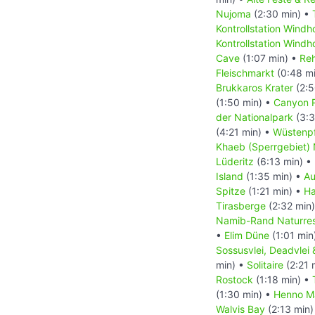
Nujoma
(2:30 min) •
Kontrollstation Wind
Kontrollstation Wind
Cave
(1:07 min) •
Reh
Fleischmarkt
(0:48 m
Brukkaros Krater
(2:5
(1:50 min) •
Canyon 
der Nationalpark
(3:3
(4:21 min) •
Wüstenp
Khaeb (Sperrgebiet) 
Lüderitz
(6:13 min) •
Island
(1:35 min) •
Au
Spitze
(1:21 min) •
Ha
Tirasberge
(2:32 min
Namib-Rand Naturres
•
Elim Düne
(1:01 min
Sossusvlei, Deadvlei
min) •
Solitaire
(2:21 
Rostock
(1:18 min) •
(1:30 min) •
Henno Ma
Walvis Bay
(2:13 min)