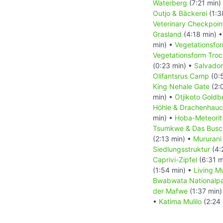
Waterberg
(7:21 min)
Outjo & Bäckerei
(1:3
Veterinary Checkpoin
Grasland
(4:18 min) 
min) •
Vegetationsfor
Vegetationsform Tro
(0:23 min) •
Salvador
Olifantsrus Camp
(0:
King Nehale Gate
(2:
min) •
Otjikoto Goldb
Höhle & Drachenhauc
min) •
Hoba-Meteorit
Tsumkwe & Das Bus
(2:13 min) •
Mururani
Siedlungsstruktur
(4:
Caprivi-Zipfel
(6:31 m
(1:54 min) •
Living 
Bwabwata Nationalp
der Mafwe
(1:37 min)
•
Katima Mulilo
(2:24 