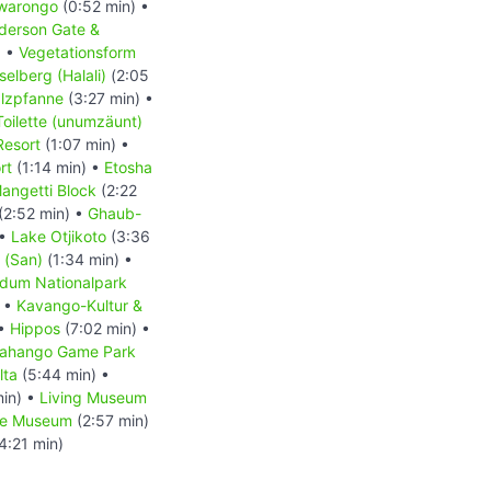
iwarongo
(0:52 min) •
derson Gate &
) •
Vegetationsform
elberg (Halali)
(2:05
alzpfanne
(3:27 min) •
Toilette (unumzäunt)
Resort
(1:07 min) •
rt
(1:14 min) •
Etosha
angetti Block
(2:22
(2:52 min) •
Ghaub-
 •
Lake Otjikoto
(3:36
 (San)
(1:34 min) •
dum Nationalpark
) •
Kavango-Kultur &
 •
Hippos
(7:02 min) •
ahango Game Park
lta
(5:44 min) •
min) •
Living Museum
ne Museum
(2:57 min)
4:21 min)