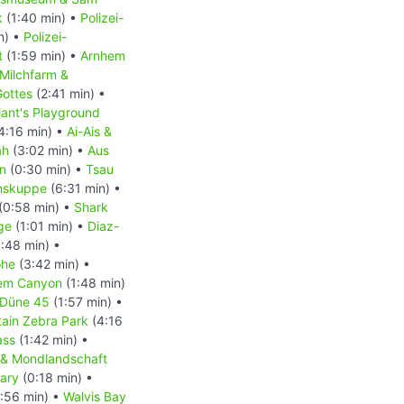
k
(1:40 min) •
Polizei-
n) •
Polizei-
t
(1:59 min) •
Arnhem
Milchfarm &
Gottes
(2:41 min) •
iant's Playground
4:16 min) •
Ai-Ais &
ah
(3:02 min) •
Aus
n
(0:30 min) •
Tsau
nskuppe
(6:31 min) •
(0:58 min) •
Shark
ge
(1:01 min) •
Diaz-
:48 min) •
öhe
(3:42 min) •
iem Canyon
(1:48 min)
Düne 45
(1:57 min) •
ain Zebra Park
(4:16
ass
(1:42 min) •
 & Mondlandschaft
uary
(0:18 min) •
:56 min) •
Walvis Bay