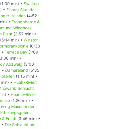
(1:09 min) •
Swakop
) •
Fishrot Skandal
nger Heinrich
(4:52
min) •
Erongoberge &
opmund-Windhoek
n Plant
(3:57 min) •
(5:14 min) •
Winston
Kormorankolonie
(0:33
) •
Terrace Bay
(1:09
3:06 min) •
ady Abzweig
(3:00
) •
Damaraland
(5:35
lpfeifen
(1:15 min) •
 min) •
Huab-Rivier:
Khowarib Schlucht
min) •
Hoanib-Rivier
arusib
(1:26 min) •
Living Museum der
Erholungsgebiet
 & Erindi
(3:46 min) •
) •
Die Schlacht am