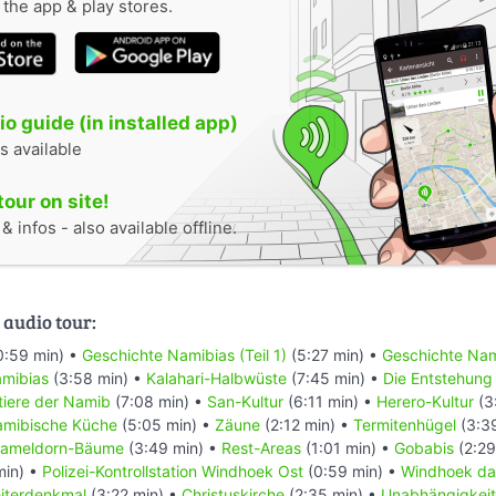
n the app & play stores.
o guide (in installed app)
s available
tour on site!
 infos - also available offline.
 audio tour:
0:59 min) •
Geschichte Namibias (Teil 1)
(5:27 min) •
Geschichte Nami
mibias
(3:58 min) •
Kalahari-Halbwüste
(7:45 min) •
Die Entstehung
ntiere der Namib
(7:08 min) •
San-Kultur
(6:11 min) •
Herero-Kultur
(3
mibische Küche
(5:05 min) •
Zäune
(2:12 min) •
Termitenhügel
(3:3
ameldorn-Bäume
(3:49 min) •
Rest-Areas
(1:01 min) •
Gobabis
(2:29
min) •
Polizei-Kontrollstation Windhoek Ost
(0:59 min) •
Windhoek da
eiterdenkmal
(3:22 min) •
Christuskirche
(2:35 min) •
Unabhängigkei