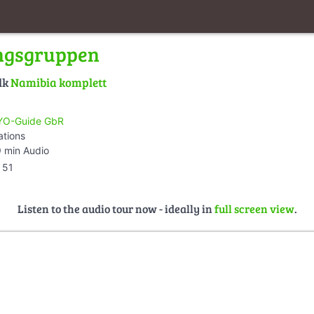
ngsgruppen
lk
Namibia komplett
O-Guide GbR
ations
 min Audio
51
Listen to the audio tour now - ideally in
full screen view
.