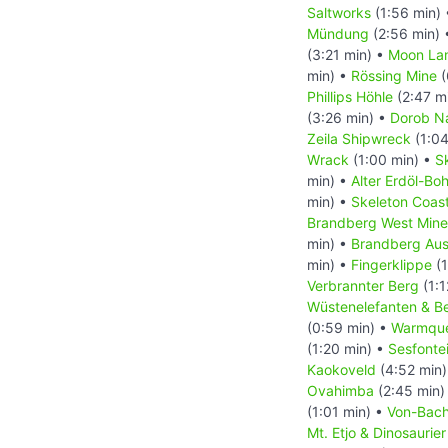
Saltworks
(1:56 min)
Mündung
(2:56 min)
(3:21 min) •
Moon La
min) •
Rössing Mine
(
Phillips Höhle
(2:47 m
(3:26 min) •
Dorob Na
Zeila Shipwreck
(1:04
Wrack
(1:00 min) •
S
min) •
Alter Erdöl-Bo
min) •
Skeleton Coas
Brandberg West Mine
min) •
Brandberg Aus
min) •
Fingerklippe
(1
Verbrannter Berg
(1:1
Wüstenelefanten & B
(0:59 min) •
Warmquel
(1:20 min) •
Sesfontei
Kaokoveld
(4:52 min
Ovahimba
(2:45 min)
(1:01 min) •
Von-Bac
Mt. Etjo & Dinosaurie