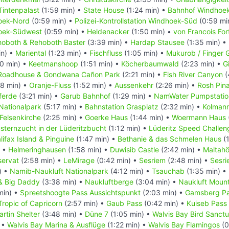
Tintenpalast
(1:59 min) •
State House
(1:24 min) •
Bahnhof Windhoe
hoek-Nord
(0:59 min) •
Polizei-Kontrollstation Windhoek-Süd
(0:59 mi
hoek-Südwest
(0:59 min) •
Heldenacker
(1:50 min) •
von Francois For
oboth & Rehoboth Baster
(3:39 min) •
Hardap Stausee
(1:35 min) •
in) •
Mariental
(1:23 min) •
Fischfluss
(1:05 min) •
Mukurob / Finger 
0 min) •
Keetmanshoop
(1:51 min) •
Köcherbaumwald
(2:23 min) •
G
Roadhouse & Gondwana Cañon Park
(2:21 min) •
Fish River Canyon
(
8 min) •
Oranje-Fluss
(1:52 min) •
Aussenkehr
(2:26 min) •
Rosh Pin
ferde
(3:21 min) •
Garub Bahnhof
(1:29 min) •
NamWater Pumpstatio
Nationalpark
(5:17 min) •
Bahnstation Grasplatz
(2:32 min) •
Kolman
Felsenkirche
(2:25 min) •
Goerke Haus
(1:44 min) •
Woermann Haus
sternzucht in der Lüderitzbucht
(1:12 min) •
Lüderitz Speed Challen
lifax Island & Pinguine
(1:47 min) •
Bethanie & das Schmelen Haus
(1
) •
Helmeringhausen
(1:58 min) •
Duwisib Castle
(2:42 min) •
Maltah
ervat
(2:58 min) •
LeMirage
(0:42 min) •
Sesriem
(2:48 min) •
Sesr
) •
Namib-Naukluft Nationalpark
(4:12 min) •
Tsauchab
(1:35 min) •
 & Big Daddy
(3:38 min) •
Naukluftberge
(3:04 min) •
Naukluft Mount
min) •
Spreetshoogte Pass Aussichtspunkt
(2:03 min) •
Gamsberg P
Tropic of Capricorn
(2:57 min) •
Gaub Pass
(0:42 min) •
Kuiseb Pass
rtin Shelter
(3:48 min) •
Düne 7
(1:05 min) •
Walvis Bay Bird Sanct
 •
Walvis Bay Marina & Ausflüge
(1:22 min) •
Walvis Bay Flamingos
(0