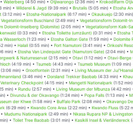
 •
Waterberg
(4:50 min) •
Otjiwarongo
(2:36 min) •
Krokodilfarm Otj
8 min) •
Wilderei & Jagd
(9:39 min) •
Brutalis
(5:05 min) •
Etosha An
t
(3:12 min) •
Etosha-Nationalpark
(6:17 min) •
Okaukuejo
(2:30 min
•
Vegetationsform Buschland
(2:49 min) •
Vegetationsform Dolomit-Ins
m Dolomit-Inselberg (Dolomite)
(2:05 min) •
Vegetationsform Kalk-S
ckenwald
(0:33 min) •
Etosha Toilette (umzäunt)
(0:31 min) •
Etosha 
a Wasserloch
(1:23 min) •
Etosha Galton Gate
(1:59 min) •
Dolomite 
52 min) •
Halali
(0:55 min) •
Fort Namutoni
(3:41 min) •
Onkoshi Reso
06 min) •
Etosha Van Lindequist Gate (Namutoni Gate)
(2:04 min) •
M
ergwerk & Naturreservat
(2:15 min) •
Otavi
(1:12 min) •
Otavi-Berge
hloch
(4:19 min) •
Tsumeb
(4:43 min) •
Tsumeb Museum
(1:09 min)
(3:06 min) •
Grootfontein
(2:31 min) •
Living Museum der Ju/‘Hoansi
chmannland
(3:46 min) •
Dorsland Trekker Baobab
(4:33 min) •
Khau
 Veterinary Checkpoint
(4:15 min) •
Mangetti Nationalpark
(1:52 min
25 min) •
Rundu
(2:57 min) •
Living Museum der Mbunza
(4:42 min)
in) •
Divundu & der Okavango
(1:24 min) •
Popa Falls
(1:13 min) •
M
Museum der Khwe
(1:58 min) •
Buffalo Park
(2:08 min) •
Okavango De
ark
(6:29 min) •
Kwando Core Area
(2:22 min) •
Kwando Fluss
(5:22 
 •
Mudumu Nationalpark
(2:49 min) •
Nkasa Rupara NP & Livingsto
min) •
Toilet Tree Baobab
(3:01 min) •
Kasikili Insel & Vierländereck
(