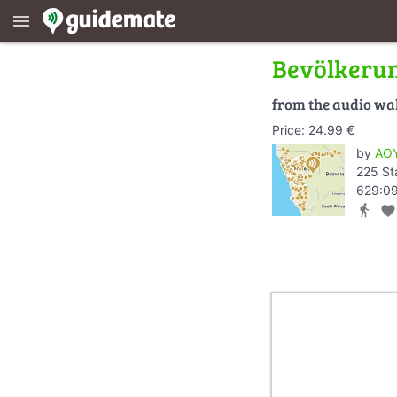
menu
Bevölkeru
from the audio wa
Price: 24.99 €
by
AOY
225 St
629:09
directions_walk
favorite