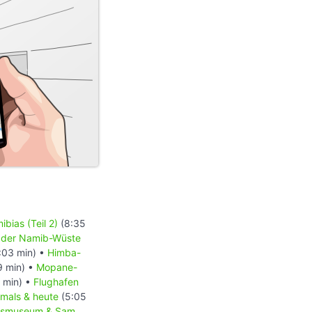
bias (Teil 2)
(8:35
 der Namib-Wüste
:03 min) •
Himba-
9 min) •
Mopane-
 min) •
Flughafen
mals & heute
(5:05
tsmuseum & Sam