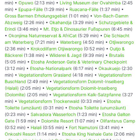
min) •
Opuwo
(2:13 min) •
Living Museum der Ovahimba
(2:45
min) •
Epupa-Fälle
(1:29 min) •
Ruacana-Fälle
(1:37 min) •
Gross Barmen Erholungsgebiet
(1:01 min) •
Von-Bach-Damm
Abzweig
(2:26 min) •
Okahandja
(3:29 min) •
Schutzgebiete &
Erindi
(3:46 min) •
Mt. Etjo & Dinosaurier Fußspuren
(6:45 min)
•
Okonjima Naturreservat & AfriCat
(5:29 min) •
Die Schlacht
am Waterberg
(7:21 min) •
Waterberg
(4:50 min) •
Otjiwarongo
(2:36 min) •
Krokodilfarm Otjiwarongo
(0:52 min) •
Outjo &
Bäckerei
(1:38 min) •
Wilderei & Jagd
(9:39 min) •
Brutalis
(5:05 min) •
Etosha Anderson Gate & Veterinary Checkpoint
(3:12 min) •
Etosha-Nationalpark
(6:17 min) •
Okaukuejo
(2:30
min) •
Vegetationsform Grasland
(4:18 min) •
Vegetationsform
Buschland
(2:49 min) •
Vegetationsform Dolomit-Inselberg
(Halali)
(2:05 min) •
Vegetationsform Dolomit-Inselberg
(Dolomite)
(2:05 min) •
Vegetationsform Kalk-Salzpfanne
(3:27
min) •
Vegetationsform Trockenwald
(0:33 min) •
Etosha
Toilette (umzäunt)
(0:31 min) •
Etosha Toilette (unumzäunt)
(0:23 min) •
Salvadora Wasserloch
(1:23 min) •
Etosha Galton
Gate
(1:59 min) •
Dolomite Resort
(1:07 min) •
Olifantsrus Camp
(0:52 min) •
Halali
(0:55 min) •
Fort Namutoni
(3:41 min) •
Onkoshi Resort
(1:14 min) •
Etosha King Nehale Gate
(2:06 min)