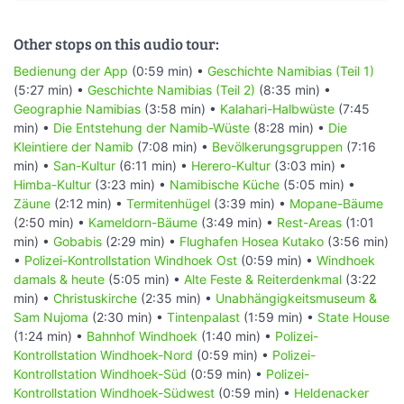
Other stops on this audio tour:
Bedienung der App
(0:59 min) •
Geschichte Namibias (Teil 1)
(5:27 min) •
Geschichte Namibias (Teil 2)
(8:35 min) •
Geographie Namibias
(3:58 min) •
Kalahari-Halbwüste
(7:45
min) •
Die Entstehung der Namib-Wüste
(8:28 min) •
Die
Kleintiere der Namib
(7:08 min) •
Bevölkerungsgruppen
(7:16
min) •
San-Kultur
(6:11 min) •
Herero-Kultur
(3:03 min) •
Himba-Kultur
(3:23 min) •
Namibische Küche
(5:05 min) •
Zäune
(2:12 min) •
Termitenhügel
(3:39 min) •
Mopane-Bäume
(2:50 min) •
Kameldorn-Bäume
(3:49 min) •
Rest-Areas
(1:01
min) •
Gobabis
(2:29 min) •
Flughafen Hosea Kutako
(3:56 min)
•
Polizei-Kontrollstation Windhoek Ost
(0:59 min) •
Windhoek
damals & heute
(5:05 min) •
Alte Feste & Reiterdenkmal
(3:22
min) •
Christuskirche
(2:35 min) •
Unabhängigkeitsmuseum &
Sam Nujoma
(2:30 min) •
Tintenpalast
(1:59 min) •
State House
(1:24 min) •
Bahnhof Windhoek
(1:40 min) •
Polizei-
Kontrollstation Windhoek-Nord
(0:59 min) •
Polizei-
Kontrollstation Windhoek-Süd
(0:59 min) •
Polizei-
Kontrollstation Windhoek-Südwest
(0:59 min) •
Heldenacker