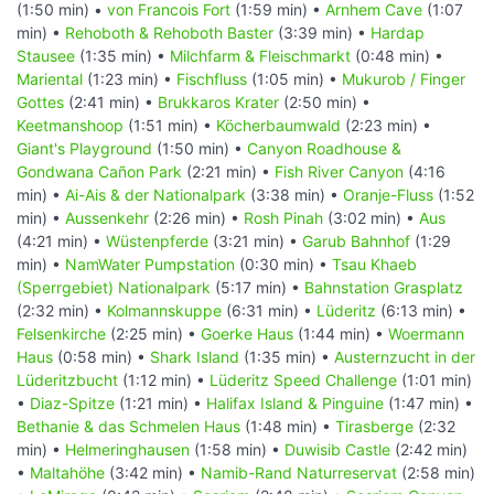
(1:50 min) •
von Francois Fort
(1:59 min) •
Arnhem Cave
(1:07
min) •
Rehoboth & Rehoboth Baster
(3:39 min) •
Hardap
Stausee
(1:35 min) •
Milchfarm & Fleischmarkt
(0:48 min) •
Mariental
(1:23 min) •
Fischfluss
(1:05 min) •
Mukurob / Finger
Gottes
(2:41 min) •
Brukkaros Krater
(2:50 min) •
Keetmanshoop
(1:51 min) •
Köcherbaumwald
(2:23 min) •
Giant's Playground
(1:50 min) •
Canyon Roadhouse &
Gondwana Cañon Park
(2:21 min) •
Fish River Canyon
(4:16
min) •
Ai-Ais & der Nationalpark
(3:38 min) •
Oranje-Fluss
(1:52
min) •
Aussenkehr
(2:26 min) •
Rosh Pinah
(3:02 min) •
Aus
(4:21 min) •
Wüstenpferde
(3:21 min) •
Garub Bahnhof
(1:29
min) •
NamWater Pumpstation
(0:30 min) •
Tsau Khaeb
(Sperrgebiet) Nationalpark
(5:17 min) •
Bahnstation Grasplatz
(2:32 min) •
Kolmannskuppe
(6:31 min) •
Lüderitz
(6:13 min) •
Felsenkirche
(2:25 min) •
Goerke Haus
(1:44 min) •
Woermann
Haus
(0:58 min) •
Shark Island
(1:35 min) •
Austernzucht in der
Lüderitzbucht
(1:12 min) •
Lüderitz Speed Challenge
(1:01 min)
•
Diaz-Spitze
(1:21 min) •
Halifax Island & Pinguine
(1:47 min) •
Bethanie & das Schmelen Haus
(1:48 min) •
Tirasberge
(2:32
min) •
Helmeringhausen
(1:58 min) •
Duwisib Castle
(2:42 min)
•
Maltahöhe
(3:42 min) •
Namib-Rand Naturreservat
(2:58 min)