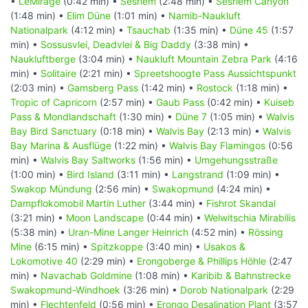
•
LeMirage
(0:42 min) •
Sesriem
(2:48 min) •
Sesriem Canyon
(1:48 min) •
Elim Düne
(1:01 min) •
Namib-Naukluft
Nationalpark
(4:12 min) •
Tsauchab
(1:35 min) •
Düne 45
(1:57
min) •
Sossusvlei, Deadvlei & Big Daddy
(3:38 min) •
Naukluftberge
(3:04 min) •
Naukluft Mountain Zebra Park
(4:16
min) •
Solitaire
(2:21 min) •
Spreetshoogte Pass Aussichtspunkt
(2:03 min) •
Gamsberg Pass
(1:42 min) •
Rostock
(1:18 min) •
Tropic of Capricorn
(2:57 min) •
Gaub Pass
(0:42 min) •
Kuiseb
Pass & Mondlandschaft
(1:30 min) •
Düne 7
(1:05 min) •
Walvis
Bay Bird Sanctuary
(0:18 min) •
Walvis Bay
(2:13 min) •
Walvis
Bay Marina & Ausflüge
(1:22 min) •
Walvis Bay Flamingos
(0:56
min) •
Walvis Bay Saltworks
(1:56 min) •
Umgehungsstraße
(1:00 min) •
Bird Island
(3:11 min) •
Langstrand
(1:09 min) •
Swakop Mündung
(2:56 min) •
Swakopmund
(4:24 min) •
Dampflokomobil Martin Luther
(3:44 min) •
Fishrot Skandal
(3:21 min) •
Moon Landscape
(0:44 min) •
Welwitschia Mirabilis
(5:38 min) •
Uran-Mine Langer Heinrich
(4:52 min) •
Rössing
Mine
(6:15 min) •
Spitzkoppe
(3:40 min) •
Usakos &
Lokomotive 40
(2:29 min) •
Erongoberge & Phillips Höhle
(2:47
min) •
Navachab Goldmine
(1:08 min) •
Karibib & Bahnstrecke
Swakopmund-Windhoek
(3:26 min) •
Dorob Nationalpark
(2:29
min) •
Flechtenfeld
(0:56 min) •
Erongo Desalination Plant
(3:57