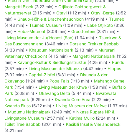
•
Etosha Van Lindequist Gate (Namutoni Gate)
(2:04 min) •
Mangetti Block
(2:22 min) •
Otjikoto Goldbergwerk &
Naturreservat
(2:15 min) •
Otavi
(1:12 min) •
Otavi-Berge
(2:52
min) •
Ghaub-Höhle & Drachenhauchloch
(4:19 min) •
Tsumeb
(4:43 min) •
Tsumeb Museum
(1:09 min) •
Lake Otjikoto
(3:36
min) •
Hoba-Meteorit
(3:06 min) •
Grootfontein
(2:31 min) •
Living Museum der Ju/‘Hoansi (San)
(1:34 min) •
Tsumkwe &
Das Buschmannland
(3:46 min) •
Dorsland Trekker Baobab
(4:33 min) •
Khaudum Nationalpark
(2:13 min) •
Mururani
Veterinary Checkpoint
(4:15 min) •
Mangetti Nationalpark
(1:52
min) •
Kavango-Kultur & Siedlungsstruktur
(4:25 min) •
Rundu
(2:57 min) •
Living Museum der Mbunza
(4:42 min) •
Hippos
(7:02 min) •
Caprivi-Zipfel
(6:31 min) •
Divundu & der
Okavango
(1:24 min) •
Popa Falls
(1:13 min) •
Mahango Game
Park
(1:54 min) •
Living Museum der Khwe
(1:58 min) •
Buffalo
Park
(2:08 min) •
Okavango Delta
(5:44 min) •
Bwabwata
Nationalpark
(6:29 min) •
Kwando Core Area
(2:22 min) •
Kwando Fluss
(5:22 min) •
Living Museum der Mafwe
(1:37 min)
•
Mudumu Nationalpark
(2:49 min) •
Nkasa Rupara NP &
Livingstone Museum
(2:57 min) •
Katima Mulilo
(2:24 min) •
Toilet Tree Baobab
(3:01 min) •
Kasikili Insel & Vierländereck
(4:21 min)