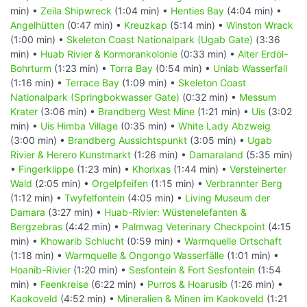
min) •
Zeila Shipwreck
(1:04 min) •
Henties Bay
(4:04 min) •
Angelhütten
(0:47 min) •
Kreuzkap
(5:14 min) •
Winston Wrack
(1:00 min) •
Skeleton Coast Nationalpark (Ugab Gate)
(3:36
min) •
Huab Rivier & Kormorankolonie
(0:33 min) •
Alter Erdöl-
Bohrturm
(1:23 min) •
Torra Bay
(0:54 min) •
Uniab Wasserfall
(1:16 min) •
Terrace Bay
(1:09 min) •
Skeleton Coast
Nationalpark (Springbokwasser Gate)
(0:32 min) •
Messum
Krater
(3:06 min) •
Brandberg West Mine
(1:21 min) •
Uis
(3:02
min) •
Uis Himba Village
(0:35 min) •
White Lady Abzweig
(3:00 min) •
Brandberg Aussichtspunkt
(3:05 min) •
Ugab
Rivier & Herero Kunstmarkt
(1:26 min) •
Damaraland
(5:35 min)
•
Fingerklippe
(1:23 min) •
Khorixas
(1:44 min) •
Versteinerter
Wald
(2:05 min) •
Orgelpfeifen
(1:15 min) •
Verbrannter Berg
(1:12 min) •
Twyfelfontein
(4:05 min) •
Living Museum der
Damara
(3:27 min) •
Huab-Rivier: Wüstenelefanten &
Bergzebras
(4:42 min) •
Palmwag Veterinary Checkpoint
(4:15
min) •
Khowarib Schlucht
(0:59 min) •
Warmquelle Ortschaft
(1:18 min) •
Warmquelle & Ongongo Wasserfälle
(1:01 min) •
Hoanib-Rivier
(1:20 min) •
Sesfontein & Fort Sesfontein
(1:54
min) •
Feenkreise
(6:22 min) •
Purros & Hoarusib
(1:26 min) •
Kaokoveld
(4:52 min) •
Mineralien & Minen im Kaokoveld
(1:21