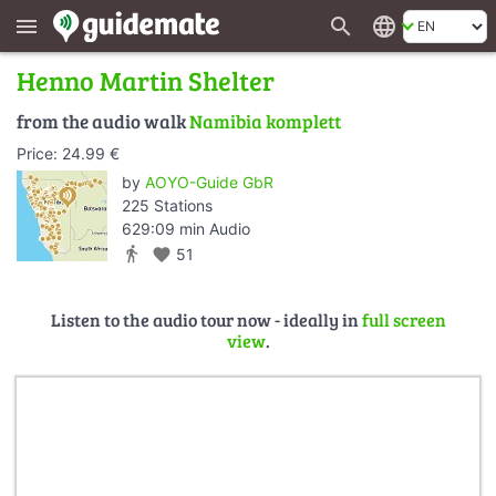
search
language
menu
Henno Martin Shelter
from the audio walk
Namibia komplett
Price: 24.99 €
by
AOYO-Guide GbR
225 Stations
629:09 min Audio
directions_walk
favorite
51
Listen to the audio tour now - ideally in
full screen
view
.