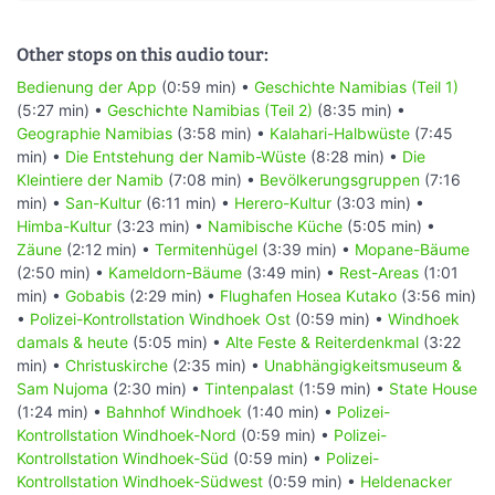
Other stops on this audio tour:
Bedienung der App
(0:59 min) •
Geschichte Namibias (Teil 1)
(5:27 min) •
Geschichte Namibias (Teil 2)
(8:35 min) •
Geographie Namibias
(3:58 min) •
Kalahari-Halbwüste
(7:45
min) •
Die Entstehung der Namib-Wüste
(8:28 min) •
Die
Kleintiere der Namib
(7:08 min) •
Bevölkerungsgruppen
(7:16
min) •
San-Kultur
(6:11 min) •
Herero-Kultur
(3:03 min) •
Himba-Kultur
(3:23 min) •
Namibische Küche
(5:05 min) •
Zäune
(2:12 min) •
Termitenhügel
(3:39 min) •
Mopane-Bäume
(2:50 min) •
Kameldorn-Bäume
(3:49 min) •
Rest-Areas
(1:01
min) •
Gobabis
(2:29 min) •
Flughafen Hosea Kutako
(3:56 min)
•
Polizei-Kontrollstation Windhoek Ost
(0:59 min) •
Windhoek
damals & heute
(5:05 min) •
Alte Feste & Reiterdenkmal
(3:22
min) •
Christuskirche
(2:35 min) •
Unabhängigkeitsmuseum &
Sam Nujoma
(2:30 min) •
Tintenpalast
(1:59 min) •
State House
(1:24 min) •
Bahnhof Windhoek
(1:40 min) •
Polizei-
Kontrollstation Windhoek-Nord
(0:59 min) •
Polizei-
Kontrollstation Windhoek-Süd
(0:59 min) •
Polizei-
Kontrollstation Windhoek-Südwest
(0:59 min) •
Heldenacker