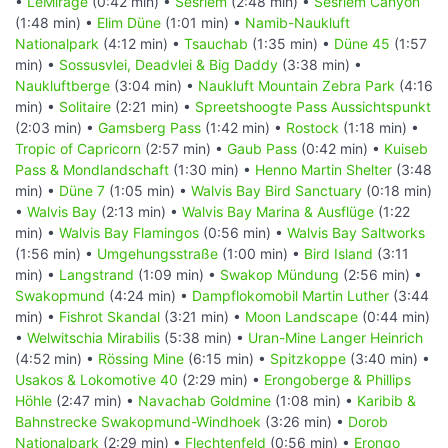
•
LeMirage
(0:42 min) •
Sesriem
(2:48 min) •
Sesriem Canyon
(1:48 min) •
Elim Düne
(1:01 min) •
Namib-Naukluft
Nationalpark
(4:12 min) •
Tsauchab
(1:35 min) •
Düne 45
(1:57
min) •
Sossusvlei, Deadvlei & Big Daddy
(3:38 min) •
Naukluftberge
(3:04 min) •
Naukluft Mountain Zebra Park
(4:16
min) •
Solitaire
(2:21 min) •
Spreetshoogte Pass Aussichtspunkt
(2:03 min) •
Gamsberg Pass
(1:42 min) •
Rostock
(1:18 min) •
Tropic of Capricorn
(2:57 min) •
Gaub Pass
(0:42 min) •
Kuiseb
Pass & Mondlandschaft
(1:30 min) •
Henno Martin Shelter
(3:48
min) •
Düne 7
(1:05 min) •
Walvis Bay Bird Sanctuary
(0:18 min)
•
Walvis Bay
(2:13 min) •
Walvis Bay Marina & Ausflüge
(1:22
min) •
Walvis Bay Flamingos
(0:56 min) •
Walvis Bay Saltworks
(1:56 min) •
Umgehungsstraße
(1:00 min) •
Bird Island
(3:11
min) •
Langstrand
(1:09 min) •
Swakop Mündung
(2:56 min) •
Swakopmund
(4:24 min) •
Dampflokomobil Martin Luther
(3:44
min) •
Fishrot Skandal
(3:21 min) •
Moon Landscape
(0:44 min)
•
Welwitschia Mirabilis
(5:38 min) •
Uran-Mine Langer Heinrich
(4:52 min) •
Rössing Mine
(6:15 min) •
Spitzkoppe
(3:40 min) •
Usakos & Lokomotive 40
(2:29 min) •
Erongoberge & Phillips
Höhle
(2:47 min) •
Navachab Goldmine
(1:08 min) •
Karibib &
Bahnstrecke Swakopmund-Windhoek
(3:26 min) •
Dorob
Nationalpark
(2:29 min) •
Flechtenfeld
(0:56 min) •
Erongo