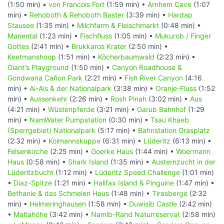
(1:50 min) •
von Francois Fort
(1:59 min) •
Arnhem Cave
(1:07
min) •
Rehoboth & Rehoboth Baster
(3:39 min) •
Hardap
Stausee
(1:35 min) •
Milchfarm & Fleischmarkt
(0:48 min) •
Mariental
(1:23 min) •
Fischfluss
(1:05 min) •
Mukurob / Finger
Gottes
(2:41 min) •
Brukkaros Krater
(2:50 min) •
Keetmanshoop
(1:51 min) •
Köcherbaumwald
(2:23 min) •
Giant's Playground
(1:50 min) •
Canyon Roadhouse &
Gondwana Cañon Park
(2:21 min) •
Fish River Canyon
(4:16
min) •
Ai-Ais & der Nationalpark
(3:38 min) •
Oranje-Fluss
(1:52
min) •
Aussenkehr
(2:26 min) •
Rosh Pinah
(3:02 min) •
Aus
(4:21 min) •
Wüstenpferde
(3:21 min) •
Garub Bahnhof
(1:29
min) •
NamWater Pumpstation
(0:30 min) •
Tsau Khaeb
(Sperrgebiet) Nationalpark
(5:17 min) •
Bahnstation Grasplatz
(2:32 min) •
Kolmannskuppe
(6:31 min) •
Lüderitz
(6:13 min) •
Felsenkirche
(2:25 min) •
Goerke Haus
(1:44 min) •
Woermann
Haus
(0:58 min) •
Shark Island
(1:35 min) •
Austernzucht in der
Lüderitzbucht
(1:12 min) •
Lüderitz Speed Challenge
(1:01 min)
•
Diaz-Spitze
(1:21 min) •
Halifax Island & Pinguine
(1:47 min) •
Bethanie & das Schmelen Haus
(1:48 min) •
Tirasberge
(2:32
min) •
Helmeringhausen
(1:58 min) •
Duwisib Castle
(2:42 min)
•
Maltahöhe
(3:42 min) •
Namib-Rand Naturreservat
(2:58 min)