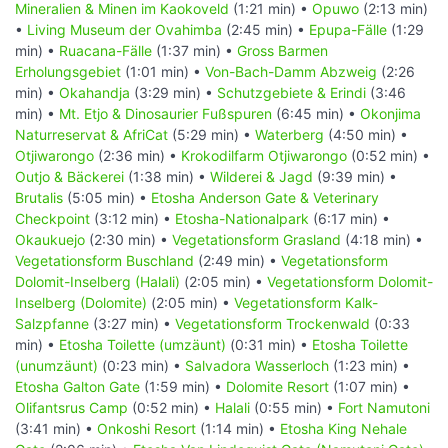
Mineralien & Minen im Kaokoveld
(1:21 min) •
Opuwo
(2:13 min)
•
Living Museum der Ovahimba
(2:45 min) •
Epupa-Fälle
(1:29
min) •
Ruacana-Fälle
(1:37 min) •
Gross Barmen
Erholungsgebiet
(1:01 min) •
Von-Bach-Damm Abzweig
(2:26
min) •
Okahandja
(3:29 min) •
Schutzgebiete & Erindi
(3:46
min) •
Mt. Etjo & Dinosaurier Fußspuren
(6:45 min) •
Okonjima
Naturreservat & AfriCat
(5:29 min) •
Waterberg
(4:50 min) •
Otjiwarongo
(2:36 min) •
Krokodilfarm Otjiwarongo
(0:52 min) •
Outjo & Bäckerei
(1:38 min) •
Wilderei & Jagd
(9:39 min) •
Brutalis
(5:05 min) •
Etosha Anderson Gate & Veterinary
Checkpoint
(3:12 min) •
Etosha-Nationalpark
(6:17 min) •
Okaukuejo
(2:30 min) •
Vegetationsform Grasland
(4:18 min) •
Vegetationsform Buschland
(2:49 min) •
Vegetationsform
Dolomit-Inselberg (Halali)
(2:05 min) •
Vegetationsform Dolomit-
Inselberg (Dolomite)
(2:05 min) •
Vegetationsform Kalk-
Salzpfanne
(3:27 min) •
Vegetationsform Trockenwald
(0:33
min) •
Etosha Toilette (umzäunt)
(0:31 min) •
Etosha Toilette
(unumzäunt)
(0:23 min) •
Salvadora Wasserloch
(1:23 min) •
Etosha Galton Gate
(1:59 min) •
Dolomite Resort
(1:07 min) •
Olifantsrus Camp
(0:52 min) •
Halali
(0:55 min) •
Fort Namutoni
(3:41 min) •
Onkoshi Resort
(1:14 min) •
Etosha King Nehale