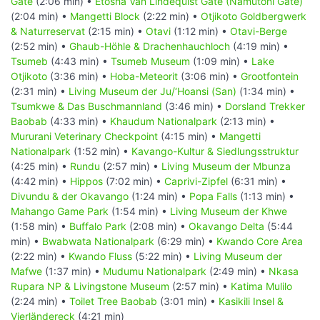
Gate
(2:06 min) •
Etosha Van Lindequist Gate (Namutoni Gate)
(2:04 min) •
Mangetti Block
(2:22 min) •
Otjikoto Goldbergwerk
& Naturreservat
(2:15 min) •
Otavi
(1:12 min) •
Otavi-Berge
(2:52 min) •
Ghaub-Höhle & Drachenhauchloch
(4:19 min) •
Tsumeb
(4:43 min) •
Tsumeb Museum
(1:09 min) •
Lake
Otjikoto
(3:36 min) •
Hoba-Meteorit
(3:06 min) •
Grootfontein
(2:31 min) •
Living Museum der Ju/‘Hoansi (San)
(1:34 min) •
Tsumkwe & Das Buschmannland
(3:46 min) •
Dorsland Trekker
Baobab
(4:33 min) •
Khaudum Nationalpark
(2:13 min) •
Mururani Veterinary Checkpoint
(4:15 min) •
Mangetti
Nationalpark
(1:52 min) •
Kavango-Kultur & Siedlungsstruktur
(4:25 min) •
Rundu
(2:57 min) •
Living Museum der Mbunza
(4:42 min) •
Hippos
(7:02 min) •
Caprivi-Zipfel
(6:31 min) •
Divundu & der Okavango
(1:24 min) •
Popa Falls
(1:13 min) •
Mahango Game Park
(1:54 min) •
Living Museum der Khwe
(1:58 min) •
Buffalo Park
(2:08 min) •
Okavango Delta
(5:44
min) •
Bwabwata Nationalpark
(6:29 min) •
Kwando Core Area
(2:22 min) •
Kwando Fluss
(5:22 min) •
Living Museum der
Mafwe
(1:37 min) •
Mudumu Nationalpark
(2:49 min) •
Nkasa
Rupara NP & Livingstone Museum
(2:57 min) •
Katima Mulilo
(2:24 min) •
Toilet Tree Baobab
(3:01 min) •
Kasikili Insel &
Vierländereck
(4:21 min)