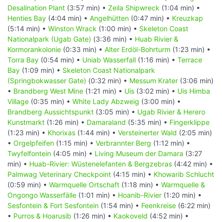
Desalination Plant
(3:57 min) •
Zeila Shipwreck
(1:04 min) •
Henties Bay
(4:04 min) •
Angelhütten
(0:47 min) •
Kreuzkap
(5:14 min) •
Winston Wrack
(1:00 min) •
Skeleton Coast
Nationalpark (Ugab Gate)
(3:36 min) •
Huab Rivier &
Kormorankolonie
(0:33 min) •
Alter Erdöl-Bohrturm
(1:23 min) •
Torra Bay
(0:54 min) •
Uniab Wasserfall
(1:16 min) •
Terrace
Bay
(1:09 min) •
Skeleton Coast Nationalpark
(Springbokwasser Gate)
(0:32 min) •
Messum Krater
(3:06 min)
•
Brandberg West Mine
(1:21 min) •
Uis
(3:02 min) •
Uis Himba
Village
(0:35 min) •
White Lady Abzweig
(3:00 min) •
Brandberg Aussichtspunkt
(3:05 min) •
Ugab Rivier & Herero
Kunstmarkt
(1:26 min) •
Damaraland
(5:35 min) •
Fingerklippe
(1:23 min) •
Khorixas
(1:44 min) •
Versteinerter Wald
(2:05 min)
•
Orgelpfeifen
(1:15 min) •
Verbrannter Berg
(1:12 min) •
Twyfelfontein
(4:05 min) •
Living Museum der Damara
(3:27
min) •
Huab-Rivier: Wüstenelefanten & Bergzebras
(4:42 min) •
Palmwag Veterinary Checkpoint
(4:15 min) •
Khowarib Schlucht
(0:59 min) •
Warmquelle Ortschaft
(1:18 min) •
Warmquelle &
Ongongo Wasserfälle
(1:01 min) •
Hoanib-Rivier
(1:20 min) •
Sesfontein & Fort Sesfontein
(1:54 min) •
Feenkreise
(6:22 min)
•
Purros & Hoarusib
(1:26 min) •
Kaokoveld
(4:52 min) •