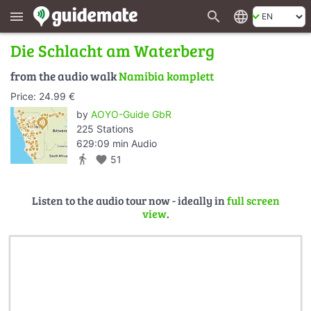
search
language
menu
Die Schlacht am Waterberg
from the audio walk
Namibia komplett
Price: 24.99 €
by
AOYO-Guide GbR
225 Stations
629:09 min Audio
directions_walk
favorite
51
Listen to the audio tour now - ideally in
full screen
view
.