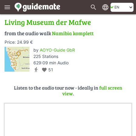
search
language
menu
Living Museum der Mafwe
from the audio walk
Namibia komplett
Price: 24.99 €
by
AOYO-Guide GbR
225 Stations
629:09 min Audio
directions_walk
favorite
51
Listen to the audio tour now - ideally in
full screen
view
.