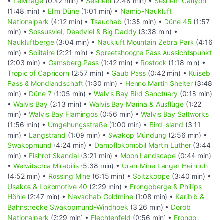
•
LeMirage
(0:42 min) •
Sesriem
(2:48 min) •
Sesriem Canyon
(1:48 min) •
Elim Düne
(1:01 min) •
Namib-Naukluft
Nationalpark
(4:12 min) •
Tsauchab
(1:35 min) •
Düne 45
(1:57
min) •
Sossusvlei, Deadvlei & Big Daddy
(3:38 min) •
Naukluftberge
(3:04 min) •
Naukluft Mountain Zebra Park
(4:16
min) •
Solitaire
(2:21 min) •
Spreetshoogte Pass Aussichtspunkt
(2:03 min) •
Gamsberg Pass
(1:42 min) •
Rostock
(1:18 min) •
Tropic of Capricorn
(2:57 min) •
Gaub Pass
(0:42 min) •
Kuiseb
Pass & Mondlandschaft
(1:30 min) •
Henno Martin Shelter
(3:48
min) •
Düne 7
(1:05 min) •
Walvis Bay Bird Sanctuary
(0:18 min)
•
Walvis Bay
(2:13 min) •
Walvis Bay Marina & Ausflüge
(1:22
min) •
Walvis Bay Flamingos
(0:56 min) •
Walvis Bay Saltworks
(1:56 min) •
Umgehungsstraße
(1:00 min) •
Bird Island
(3:11
min) •
Langstrand
(1:09 min) •
Swakop Mündung
(2:56 min) •
Swakopmund
(4:24 min) •
Dampflokomobil Martin Luther
(3:44
min) •
Fishrot Skandal
(3:21 min) •
Moon Landscape
(0:44 min)
•
Welwitschia Mirabilis
(5:38 min) •
Uran-Mine Langer Heinrich
(4:52 min) •
Rössing Mine
(6:15 min) •
Spitzkoppe
(3:40 min) •
Usakos & Lokomotive 40
(2:29 min) •
Erongoberge & Phillips
Höhle
(2:47 min) •
Navachab Goldmine
(1:08 min) •
Karibib &
Bahnstrecke Swakopmund-Windhoek
(3:26 min) •
Dorob
Nationalpark
(2:29 min) •
Flechtenfeld
(0:56 min) •
Erongo