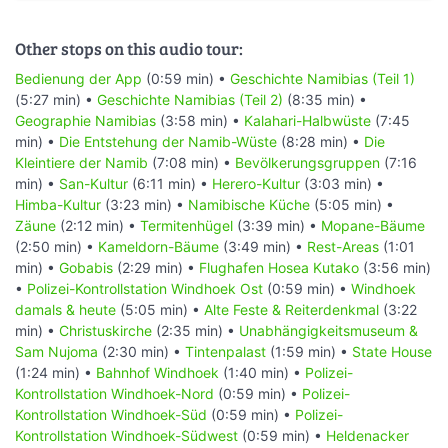
Other stops on this audio tour:
Bedienung der App
(0:59 min) •
Geschichte Namibias (Teil 1)
(5:27 min) •
Geschichte Namibias (Teil 2)
(8:35 min) •
Geographie Namibias
(3:58 min) •
Kalahari-Halbwüste
(7:45
min) •
Die Entstehung der Namib-Wüste
(8:28 min) •
Die
Kleintiere der Namib
(7:08 min) •
Bevölkerungsgruppen
(7:16
min) •
San-Kultur
(6:11 min) •
Herero-Kultur
(3:03 min) •
Himba-Kultur
(3:23 min) •
Namibische Küche
(5:05 min) •
Zäune
(2:12 min) •
Termitenhügel
(3:39 min) •
Mopane-Bäume
(2:50 min) •
Kameldorn-Bäume
(3:49 min) •
Rest-Areas
(1:01
min) •
Gobabis
(2:29 min) •
Flughafen Hosea Kutako
(3:56 min)
•
Polizei-Kontrollstation Windhoek Ost
(0:59 min) •
Windhoek
damals & heute
(5:05 min) •
Alte Feste & Reiterdenkmal
(3:22
min) •
Christuskirche
(2:35 min) •
Unabhängigkeitsmuseum &
Sam Nujoma
(2:30 min) •
Tintenpalast
(1:59 min) •
State House
(1:24 min) •
Bahnhof Windhoek
(1:40 min) •
Polizei-
Kontrollstation Windhoek-Nord
(0:59 min) •
Polizei-
Kontrollstation Windhoek-Süd
(0:59 min) •
Polizei-
Kontrollstation Windhoek-Südwest
(0:59 min) •
Heldenacker