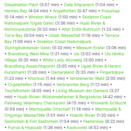
Desalination Plant
(3:57 min) •
Zeila Shipwreck
(1:04 min) •
Henties Bay
(4:04 min) •
Angelhütten
(0:47 min) •
Kreuzkap
(5:14 min) •
Winston Wrack
(1:00 min) •
Skeleton Coast
Nationalpark (Ugab Gate)
(3:36 min) •
Huab Rivier &
Kormorankolonie
(0:33 min) •
Alter Erdöl-Bohrturm
(1:23 min) •
Torra Bay
(0:54 min) •
Uniab Wasserfall
(1:16 min) •
Terrace
Bay
(1:09 min) •
Skeleton Coast Nationalpark
(Springbokwasser Gate)
(0:32 min) •
Messum Krater
(3:06 min)
•
Brandberg West Mine
(1:21 min) •
Uis
(3:02 min) •
Uis Himba
Village
(0:35 min) •
White Lady Abzweig
(3:00 min) •
Brandberg Aussichtspunkt
(3:05 min) •
Ugab Rivier & Herero
Kunstmarkt
(1:26 min) •
Damaraland
(5:35 min) •
Fingerklippe
(1:23 min) •
Khorixas
(1:44 min) •
Versteinerter Wald
(2:05 min)
•
Orgelpfeifen
(1:15 min) •
Verbrannter Berg
(1:12 min) •
Twyfelfontein
(4:05 min) •
Living Museum der Damara
(3:27
min) •
Huab-Rivier: Wüstenelefanten & Bergzebras
(4:42 min) •
Palmwag Veterinary Checkpoint
(4:15 min) •
Khowarib Schlucht
(0:59 min) •
Warmquelle Ortschaft
(1:18 min) •
Warmquelle &
Ongongo Wasserfälle
(1:01 min) •
Hoanib-Rivier
(1:20 min) •
Sesfontein & Fort Sesfontein
(1:54 min) •
Feenkreise
(6:22 min)
•
Purros & Hoarusib
(1:26 min) •
Kaokoveld
(4:52 min) •