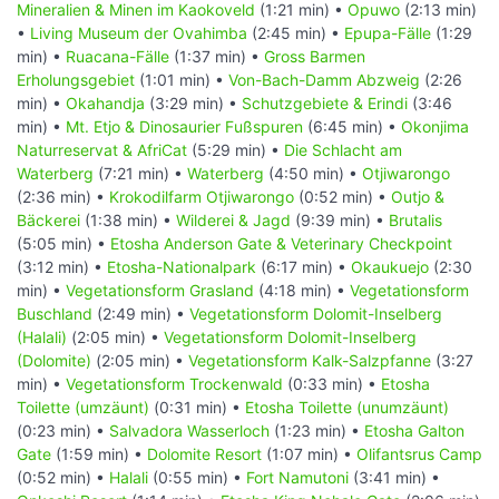
Mineralien & Minen im Kaokoveld
(1:21 min) •
Opuwo
(2:13 min)
•
Living Museum der Ovahimba
(2:45 min) •
Epupa-Fälle
(1:29
min) •
Ruacana-Fälle
(1:37 min) •
Gross Barmen
Erholungsgebiet
(1:01 min) •
Von-Bach-Damm Abzweig
(2:26
min) •
Okahandja
(3:29 min) •
Schutzgebiete & Erindi
(3:46
min) •
Mt. Etjo & Dinosaurier Fußspuren
(6:45 min) •
Okonjima
Naturreservat & AfriCat
(5:29 min) •
Die Schlacht am
Waterberg
(7:21 min) •
Waterberg
(4:50 min) •
Otjiwarongo
(2:36 min) •
Krokodilfarm Otjiwarongo
(0:52 min) •
Outjo &
Bäckerei
(1:38 min) •
Wilderei & Jagd
(9:39 min) •
Brutalis
(5:05 min) •
Etosha Anderson Gate & Veterinary Checkpoint
(3:12 min) •
Etosha-Nationalpark
(6:17 min) •
Okaukuejo
(2:30
min) •
Vegetationsform Grasland
(4:18 min) •
Vegetationsform
Buschland
(2:49 min) •
Vegetationsform Dolomit-Inselberg
(Halali)
(2:05 min) •
Vegetationsform Dolomit-Inselberg
(Dolomite)
(2:05 min) •
Vegetationsform Kalk-Salzpfanne
(3:27
min) •
Vegetationsform Trockenwald
(0:33 min) •
Etosha
Toilette (umzäunt)
(0:31 min) •
Etosha Toilette (unumzäunt)
(0:23 min) •
Salvadora Wasserloch
(1:23 min) •
Etosha Galton
Gate
(1:59 min) •
Dolomite Resort
(1:07 min) •
Olifantsrus Camp
(0:52 min) •
Halali
(0:55 min) •
Fort Namutoni
(3:41 min) •