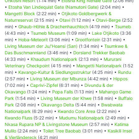
Onkoshi Resort
(1:14 min) •
Etosha King Nehale Gate
(2:06 min)
•
Etosha Van Lindequist Gate (Namutoni Gate)
(2:04 min) •
Mangetti Block
(2:22 min) •
Otjikoto Goldbergwerk &
Naturreservat
(2:15 min) •
Otavi
(1:12 min) •
Otavi-Berge
(2:52
min) •
Ghaub-Höhle & Drachenhauchloch
(4:19 min) •
Tsumeb
(4:43 min) •
Tsumeb Museum
(1:09 min) •
Lake Otjikoto
(3:36
min) •
Hoba-Meteorit
(3:06 min) •
Grootfontein
(2:31 min) •
Living Museum der Ju/‘Hoansi (San)
(1:34 min) •
Tsumkwe &
Das Buschmannland
(3:46 min) •
Dorsland Trekker Baobab
(4:33 min) •
Khaudum Nationalpark
(2:13 min) •
Mururani
Veterinary Checkpoint
(4:15 min) •
Mangetti Nationalpark
(1:52
min) •
Kavango-Kultur & Siedlungsstruktur
(4:25 min) •
Rundu
(2:57 min) •
Living Museum der Mbunza
(4:42 min) •
Hippos
(7:02 min) •
Caprivi-Zipfel
(6:31 min) •
Divundu & der
Okavango
(1:24 min) •
Popa Falls
(1:13 min) •
Mahango Game
Park
(1:54 min) •
Living Museum der Khwe
(1:58 min) •
Buffalo
Park
(2:08 min) •
Okavango Delta
(5:44 min) •
Bwabwata
Nationalpark
(6:29 min) •
Kwando Core Area
(2:22 min) •
Kwando Fluss
(5:22 min) •
Mudumu Nationalpark
(2:49 min) •
Nkasa Rupara NP & Livingstone Museum
(2:57 min) •
Katima
Mulilo
(2:24 min) •
Toilet Tree Baobab
(3:01 min) •
Kasikili Insel
& Vierländereck
(4:21 min)