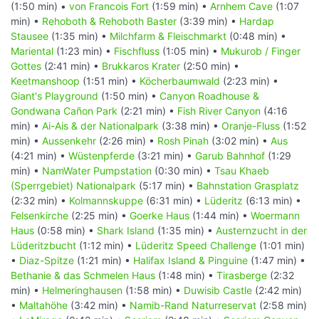
(1:50 min) •
von Francois Fort
(1:59 min) •
Arnhem Cave
(1:07
min) •
Rehoboth & Rehoboth Baster
(3:39 min) •
Hardap
Stausee
(1:35 min) •
Milchfarm & Fleischmarkt
(0:48 min) •
Mariental
(1:23 min) •
Fischfluss
(1:05 min) •
Mukurob / Finger
Gottes
(2:41 min) •
Brukkaros Krater
(2:50 min) •
Keetmanshoop
(1:51 min) •
Köcherbaumwald
(2:23 min) •
Giant's Playground
(1:50 min) •
Canyon Roadhouse &
Gondwana Cañon Park
(2:21 min) •
Fish River Canyon
(4:16
min) •
Ai-Ais & der Nationalpark
(3:38 min) •
Oranje-Fluss
(1:52
min) •
Aussenkehr
(2:26 min) •
Rosh Pinah
(3:02 min) •
Aus
(4:21 min) •
Wüstenpferde
(3:21 min) •
Garub Bahnhof
(1:29
min) •
NamWater Pumpstation
(0:30 min) •
Tsau Khaeb
(Sperrgebiet) Nationalpark
(5:17 min) •
Bahnstation Grasplatz
(2:32 min) •
Kolmannskuppe
(6:31 min) •
Lüderitz
(6:13 min) •
Felsenkirche
(2:25 min) •
Goerke Haus
(1:44 min) •
Woermann
Haus
(0:58 min) •
Shark Island
(1:35 min) •
Austernzucht in der
Lüderitzbucht
(1:12 min) •
Lüderitz Speed Challenge
(1:01 min)
•
Diaz-Spitze
(1:21 min) •
Halifax Island & Pinguine
(1:47 min) •
Bethanie & das Schmelen Haus
(1:48 min) •
Tirasberge
(2:32
min) •
Helmeringhausen
(1:58 min) •
Duwisib Castle
(2:42 min)
•
Maltahöhe
(3:42 min) •
Namib-Rand Naturreservat
(2:58 min)