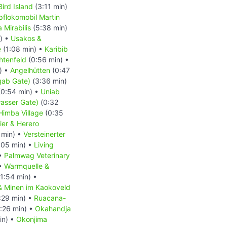
Bird Island
(3:11 min)
flokomobil Martin
 Mirabilis
(5:38 min)
) •
Usakos &
e
(1:08 min) •
Karibib
htenfeld
(0:56 min) •
) •
Angelhütten
(0:47
gab Gate)
(3:36 min)
0:54 min) •
Uniab
asser Gate)
(0:32
Himba Village
(0:35
ier & Herero
 min) •
Versteinerter
:05 min) •
Living
 •
Palmwag Veterinary
 •
Warmquelle &
1:54 min) •
 & Minen im Kaokoveld
:29 min) •
Ruacana-
:26 min) •
Okahandja
in) •
Okonjima