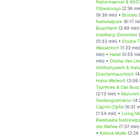
Naturreservat & AfriC
Otjiwarongo
(2:36 mi
(9:39 min) •
Brutalis
(
Nationalpark
(6:17 mi
Buschland
(2:49 min)
Inselberg (Dolomite)
(
(0:33 min) •
Etosha T
Wasserloch
(1:23 min
min) •
Halali
(0:55 mi
min) •
Etosha Van Lin
Goldbergwerk & Natu
Drachenhauchloch
(4
Hoba-Meteorit
(3:06 
Tsumkwe & Das Bus
(2:13 min) •
Mururani
Siedlungsstruktur
(4:
Caprivi-Zipfel
(6:31 m
(1:54 min) •
Living 
Bwabwata Nationalp
der Mafwe
(1:37 min)
•
Katima Mulilo
(2:24 