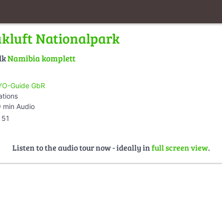
kluft Nationalpark
lk
Namibia komplett
O-Guide GbR
ations
 min Audio
51
Listen to the audio tour now - ideally in
full screen view
.