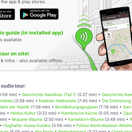
n the app & play stores.
o guide (in installed app)
s available
tour on site!
 infos - also available offline.
 audio tour:
0:59 min) •
Geschichte Namibias (Teil 1)
(5:27 min) •
Geschichte Nami
mibias
(3:58 min) •
Kalahari-Halbwüste
(7:45 min) •
Die Entstehung
ntiere der Namib
(7:08 min) •
Bevölkerungsgruppen
(7:16 min) •
San-
in) •
Himba-Kultur
(3:23 min) •
Namibische Küche
(5:05 min) •
Zäu
min) •
Mopane-Bäume
(2:50 min) •
Kameldorn-Bäume
(3:49 min) •
R
 •
Flughafen Hosea Kutako
(3:56 min) •
Polizei-Kontrollstation Wind
eute
(5:05 min) •
Alte Feste & Reiterdenkmal
(3:22 min) •
Christuski