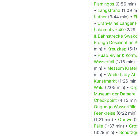
Flamingos
(0:56 min)
•
Langstrand
(1:09 m
Luther
(3:44 min) •
F
•
Uran-Mine Langer H
Lokomotive 40
(2:29 
& Bahnstrecke Swa
Erongo Desalination P
min) •
Kreuzkap
(5:1
•
Huab Rivier & Korm
Wasserfall
(1:16 min)
min) •
Messum Krate
min) •
White Lady A
Kunstmarkt
(1:26 min
Wald
(2:05 min) •
Org
Museum der Damara
Checkpoint
(4:15 min
Ongongo Wasserfälle
Feenkreise
(6:22 min
(1:21 min) •
Opuwo
(2
Fälle
(1:37 min) •
Gro
(3:29 min) •
Schutzge