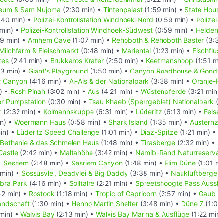
eum & Sam Nujoma
(2:30 min) •
Tintenpalast
(1:59 min) •
State Hou
:40 min) •
Polizei-Kontrollstation Windhoek-Nord
(0:59 min) •
Polizei
min) •
Polizei-Kontrollstation Windhoek-Südwest
(0:59 min) •
Helden
9 min) •
Arnhem Cave
(1:07 min) •
Rehoboth & Rehoboth Baster
(3:
Milchfarm & Fleischmarkt
(0:48 min) •
Mariental
(1:23 min) •
Fischflu
tes
(2:41 min) •
Brukkaros Krater
(2:50 min) •
Keetmanshoop
(1:51 m
23 min) •
Giant's Playground
(1:50 min) •
Canyon Roadhouse & Gond
er Canyon
(4:16 min) •
Ai-Ais & der Nationalpark
(3:38 min) •
Oranje-
) •
Rosh Pinah
(3:02 min) •
Aus
(4:21 min) •
Wüstenpferde
(3:21 min
r Pumpstation
(0:30 min) •
Tsau Khaeb (Sperrgebiet) Nationalpark
(
z
(2:32 min) •
Kolmannskuppe
(6:31 min) •
Lüderitz
(6:13 min) •
Fels
in) •
Woermann Haus
(0:58 min) •
Shark Island
(1:35 min) •
Austernz
in) •
Lüderitz Speed Challenge
(1:01 min) •
Diaz-Spitze
(1:21 min) •
Bethanie & das Schmelen Haus
(1:48 min) •
Tirasberge
(2:32 min) •
Castle
(2:42 min) •
Maltahöhe
(3:42 min) •
Namib-Rand Naturreserv
•
Sesriem
(2:48 min) •
Sesriem Canyon
(1:48 min) •
Elim Düne
(1:01 
 min) •
Sossusvlei, Deadvlei & Big Daddy
(3:38 min) •
Naukluftberge
bra Park
(4:16 min) •
Solitaire
(2:21 min) •
Spreetshoogte Pass Auss
42 min) •
Rostock
(1:18 min) •
Tropic of Capricorn
(2:57 min) •
Gaub 
andschaft
(1:30 min) •
Henno Martin Shelter
(3:48 min) •
Düne 7
(1:0
min) •
Walvis Bay
(2:13 min) •
Walvis Bay Marina & Ausflüge
(1:22 mi