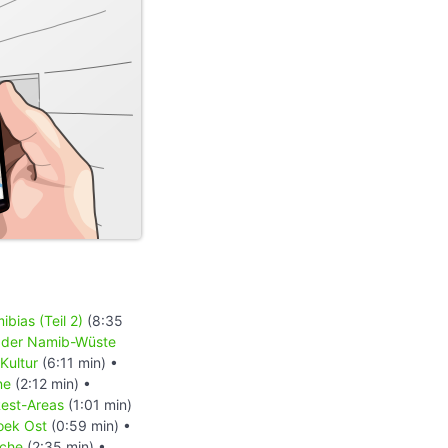
bias (Teil 2)
(8:35
 der Namib-Wüste
Kultur
(6:11 min) •
ne
(2:12 min) •
est-Areas
(1:01 min)
hoek Ost
(0:59 min) •
rche
(2:35 min) •