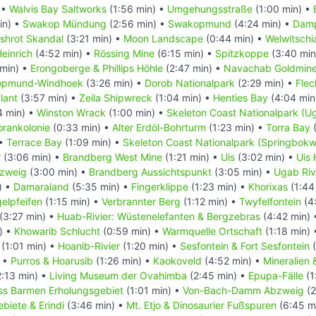
 •
Walvis Bay Saltworks
(1:56 min) •
Umgehungsstraße
(1:00 min) •
in) •
Swakop Mündung
(2:56 min) •
Swakopmund
(4:24 min) •
Damp
ishrot Skandal
(3:21 min) •
Moon Landscape
(0:44 min) •
Welwitschia
einrich
(4:52 min) •
Rössing Mine
(6:15 min) •
Spitzkoppe
(3:40 min
min) •
Erongoberge & Phillips Höhle
(2:47 min) •
Navachab Goldmin
kopmund-Windhoek
(3:26 min) •
Dorob Nationalpark
(2:29 min) •
Flec
lant
(3:57 min) •
Zeila Shipwreck
(1:04 min) •
Henties Bay
(4:04 min
4 min) •
Winston Wrack
(1:00 min) •
Skeleton Coast Nationalpark (U
orankolonie
(0:33 min) •
Alter Erdöl-Bohrturm
(1:23 min) •
Torra Bay
(
 •
Terrace Bay
(1:09 min) •
Skeleton Coast Nationalpark (Springbokw
r
(3:06 min) •
Brandberg West Mine
(1:21 min) •
Uis
(3:02 min) •
Uis 
bzweig
(3:00 min) •
Brandberg Aussichtspunkt
(3:05 min) •
Ugab Riv
) •
Damaraland
(5:35 min) •
Fingerklippe
(1:23 min) •
Khorixas
(1:44
elpfeifen
(1:15 min) •
Verbrannter Berg
(1:12 min) •
Twyfelfontein
(4
(3:27 min) •
Huab-Rivier: Wüstenelefanten & Bergzebras
(4:42 min)
) •
Khowarib Schlucht
(0:59 min) •
Warmquelle Ortschaft
(1:18 min)
(1:01 min) •
Hoanib-Rivier
(1:20 min) •
Sesfontein & Fort Sesfontein
(
) •
Purros & Hoarusib
(1:26 min) •
Kaokoveld
(4:52 min) •
Mineralien
:13 min) •
Living Museum der Ovahimba
(2:45 min) •
Epupa-Fälle
(1
ss Barmen Erholungsgebiet
(1:01 min) •
Von-Bach-Damm Abzweig
(2
biete & Erindi
(3:46 min) •
Mt. Etjo & Dinosaurier Fußspuren
(6:45 m