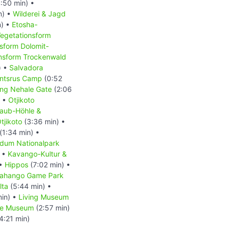
:50 min) •
n) •
Wilderei & Jagd
n) •
Etosha-
egetationsform
sform Dolomit-
nsform Trockenwald
) •
Salvadora
antsrus Camp
(0:52
ing Nehale Gate
(2:06
) •
Otjikoto
aub-Höhle &
tjikoto
(3:36 min) •
(1:34 min) •
dum Nationalpark
) •
Kavango-Kultur &
 •
Hippos
(7:02 min) •
ahango Game Park
lta
(5:44 min) •
min) •
Living Museum
ne Museum
(2:57 min)
4:21 min)