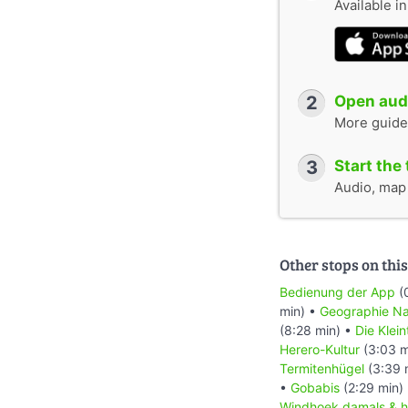
Available i
2
Open audi
More guide
3
Start the 
Audio, map &
Other stops on this
Bedienung der App
(
min) •
Geographie Na
(8:28 min) •
Die Klei
Herero-Kultur
(3:03 m
Termitenhügel
(3:39 
•
Gobabis
(2:29 min)
Windhoek damals & h