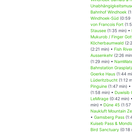
Unabhängigkeitsmus
Bahnhof Windhoek
(1
Windhoek-Süd
(0:59 
von Francois Fort
(1:5
Stausee
(1:35 min) •
Mukurob / Finger Got
Köcherbaumwald
(2:
(2:21 min) •
Fish Riv
Aussenkehr
(2:26 min
(1:29 min) •
NamWate
Bahnstation Grasplat
Goerke Haus
(1:44 m
Lüderitzbucht
(1:12 m
Pinguine
(1:47 min) •
(1:58 min) •
Duwisib 
LeMirage
(0:42 min) 
min) •
Düne 45
(1:57
Naukluft Mountain Ze
•
Gamsberg Pass
(1:
Kuiseb Pass & Mondl
Bird Sanctuary
(0:18 