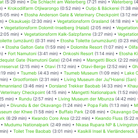
at
(5:29 min) •
Die Schlacht am Waterberg
(7:21 min) •
Waterberg
(4
n) •
Krokodilfarm Otjiwarongo
(0:52 min) •
Outjo & Bäckerei
(1:38 mi
5:05 min) •
Etosha Anderson Gate & Veterinary Checkpoint
(3:12 mi
n) •
Okaukuejo
(2:30 min) •
Vegetationsform Grasland
(4:18 min) •
V
 •
Vegetationsform Dolomit-Inselberg (Halali)
(2:05 min) •
Vegetation
2:05 min) •
Vegetationsform Kalk-Salzpfanne
(3:27 min) •
Vegetatio
oilette (umzäunt)
(0:31 min) •
Etosha Toilette (unumzäunt)
(0:23 min
) •
Etosha Galton Gate
(1:59 min) •
Dolomite Resort
(1:07 min) •
Olif
n) •
Fort Namutoni
(3:41 min) •
Onkoshi Resort
(1:14 min) •
Etosha K
dequist Gate (Namutoni Gate)
(2:04 min) •
Mangetti Block
(2:22 min
rreservat
(2:15 min) •
Otavi
(1:12 min) •
Otavi-Berge
(2:52 min) •
Gh
:19 min) •
Tsumeb
(4:43 min) •
Tsumeb Museum
(1:09 min) •
Lake O
min) •
Grootfontein
(2:31 min) •
Living Museum der Ju/‘Hoansi (San)
chmannland
(3:46 min) •
Dorsland Trekker Baobab
(4:33 min) •
Khau
 Veterinary Checkpoint
(4:15 min) •
Mangetti Nationalpark
(1:52 min
25 min) •
Rundu
(2:57 min) •
Living Museum der Mbunza
(4:42 min)
in) •
Divundu & der Okavango
(1:24 min) •
Popa Falls
(1:13 min) •
M
Museum der Khwe
(1:58 min) •
Buffalo Park
(2:08 min) •
Okavango De
ark
(6:29 min) •
Kwando Core Area
(2:22 min) •
Kwando Fluss
(5:22 
 •
Mudumu Nationalpark
(2:49 min) •
Nkasa Rupara NP & Livingsto
min) •
Toilet Tree Baobab
(3:01 min) •
Kasikili Insel & Vierländereck
(