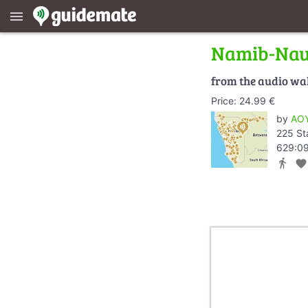
menu
Namib-Nau
from the audio wa
Price: 24.99 €
by
AOY
225 St
629:09
directions_walk
favorite