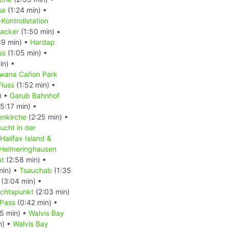
se
(1:24 min) •
-Kontrollstation
acker
(1:50 min) •
39 min) •
Hardap
ss
(1:05 min) •
in) •
wana Cañon Park
Fluss
(1:52 min) •
) •
Garub Bahnhof
5:17 min) •
enkirche
(2:25 min) •
ucht in der
Halifax Island &
Helmeringhausen
at
(2:58 min) •
min) •
Tsauchab
(1:35
(3:04 min) •
ichtspunkt
(2:03 min)
Pass
(0:42 min) •
5 min) •
Walvis Bay
n) •
Walvis Bay