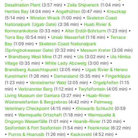
Desalination Plant
(3:57 min) •
Zeila Shipwreck
(1:04 min) •
Henties Bay
(4:04 min) •
Angelhütten
(0:47 min) •
Kreuzkap
(5:14 min) •
Winston Wrack
(1:00 min) •
Skeleton Coast
Nationalpark (Ugab Gate)
(3:36 min) •
Huab Rivier &
Kormorankolonie
(0:33 min) •
Alter Erdöl-Bohrturm
(1:23 min) •
Torra Bay
(0:54 min) •
Uniab Wasserfall
(1:16 min) •
Terrace
Bay
(1:09 min) •
Skeleton Coast Nationalpark
(Springbokwasser Gate)
(0:32 min) •
Messum Krater
(3:06 min)
•
Brandberg West Mine
(1:21 min) •
Uis
(3:02 min) •
Uis Himba
Village
(0:35 min) •
White Lady Abzweig
(3:00 min) •
Brandberg Aussichtspunkt
(3:05 min) •
Ugab Rivier & Herero
Kunstmarkt
(1:26 min) •
Damaraland
(5:35 min) •
Fingerklippe
(1:23 min) •
Versteinerter Wald
(2:05 min) •
Orgelpfeifen
(1:15
min) •
Verbrannter Berg
(1:12 min) •
Twyfelfontein
(4:05 min) •
Living Museum der Damara
(3:27 min) •
Huab-Rivier:
Wüstenelefanten & Bergzebras
(4:42 min) •
Palmwag
Veterinary Checkpoint
(4:15 min) •
Khowarib Schlucht
(0:59
min) •
Warmquelle Ortschaft
(1:18 min) •
Warmquelle &
Ongongo Wasserfälle
(1:01 min) •
Hoanib-Rivier
(1:20 min) •
Sesfontein & Fort Sesfontein
(1:54 min) •
Feenkreise
(6:22 min)
•
Purros & Hoarusib
(1:26 min) •
Kaokoveld
(4:52 min) •