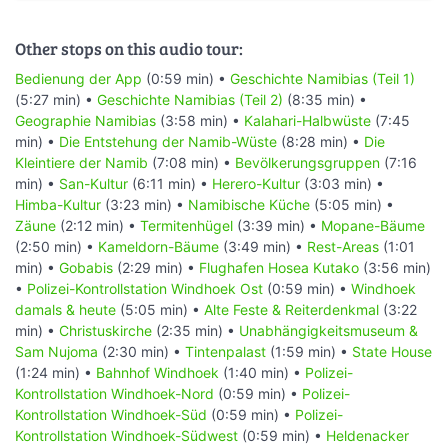
Other stops on this audio tour:
Bedienung der App
(0:59 min) •
Geschichte Namibias (Teil 1)
(5:27 min) •
Geschichte Namibias (Teil 2)
(8:35 min) •
Geographie Namibias
(3:58 min) •
Kalahari-Halbwüste
(7:45
min) •
Die Entstehung der Namib-Wüste
(8:28 min) •
Die
Kleintiere der Namib
(7:08 min) •
Bevölkerungsgruppen
(7:16
min) •
San-Kultur
(6:11 min) •
Herero-Kultur
(3:03 min) •
Himba-Kultur
(3:23 min) •
Namibische Küche
(5:05 min) •
Zäune
(2:12 min) •
Termitenhügel
(3:39 min) •
Mopane-Bäume
(2:50 min) •
Kameldorn-Bäume
(3:49 min) •
Rest-Areas
(1:01
min) •
Gobabis
(2:29 min) •
Flughafen Hosea Kutako
(3:56 min)
•
Polizei-Kontrollstation Windhoek Ost
(0:59 min) •
Windhoek
damals & heute
(5:05 min) •
Alte Feste & Reiterdenkmal
(3:22
min) •
Christuskirche
(2:35 min) •
Unabhängigkeitsmuseum &
Sam Nujoma
(2:30 min) •
Tintenpalast
(1:59 min) •
State House
(1:24 min) •
Bahnhof Windhoek
(1:40 min) •
Polizei-
Kontrollstation Windhoek-Nord
(0:59 min) •
Polizei-
Kontrollstation Windhoek-Süd
(0:59 min) •
Polizei-
Kontrollstation Windhoek-Südwest
(0:59 min) •
Heldenacker