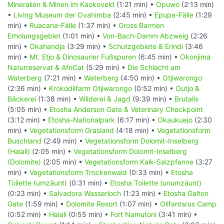
Mineralien & Minen im Kaokoveld
(1:21 min) •
Opuwo
(2:13 min)
•
Living Museum der Ovahimba
(2:45 min) •
Epupa-Fälle
(1:29
min) •
Ruacana-Fälle
(1:37 min) •
Gross Barmen
Erholungsgebiet
(1:01 min) •
Von-Bach-Damm Abzweig
(2:26
min) •
Okahandja
(3:29 min) •
Schutzgebiete & Erindi
(3:46
min) •
Mt. Etjo & Dinosaurier Fußspuren
(6:45 min) •
Okonjima
Naturreservat & AfriCat
(5:29 min) •
Die Schlacht am
Waterberg
(7:21 min) •
Waterberg
(4:50 min) •
Otjiwarongo
(2:36 min) •
Krokodilfarm Otjiwarongo
(0:52 min) •
Outjo &
Bäckerei
(1:38 min) •
Wilderei & Jagd
(9:39 min) •
Brutalis
(5:05 min) •
Etosha Anderson Gate & Veterinary Checkpoint
(3:12 min) •
Etosha-Nationalpark
(6:17 min) •
Okaukuejo
(2:30
min) •
Vegetationsform Grasland
(4:18 min) •
Vegetationsform
Buschland
(2:49 min) •
Vegetationsform Dolomit-Inselberg
(Halali)
(2:05 min) •
Vegetationsform Dolomit-Inselberg
(Dolomite)
(2:05 min) •
Vegetationsform Kalk-Salzpfanne
(3:27
min) •
Vegetationsform Trockenwald
(0:33 min) •
Etosha
Toilette (umzäunt)
(0:31 min) •
Etosha Toilette (unumzäunt)
(0:23 min) •
Salvadora Wasserloch
(1:23 min) •
Etosha Galton
Gate
(1:59 min) •
Dolomite Resort
(1:07 min) •
Olifantsrus Camp
(0:52 min) •
Halali
(0:55 min) •
Fort Namutoni
(3:41 min) •