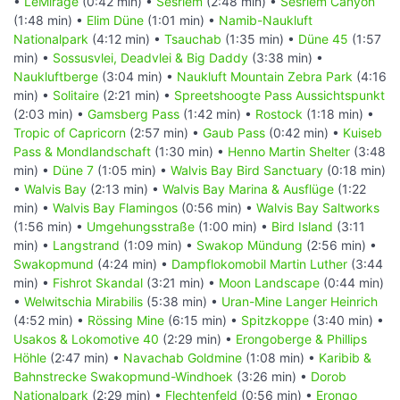
•
LeMirage
(0:42 min) •
Sesriem
(2:48 min) •
Sesriem Canyon
(1:48 min) •
Elim Düne
(1:01 min) •
Namib-Naukluft
Nationalpark
(4:12 min) •
Tsauchab
(1:35 min) •
Düne 45
(1:57
min) •
Sossusvlei, Deadvlei & Big Daddy
(3:38 min) •
Naukluftberge
(3:04 min) •
Naukluft Mountain Zebra Park
(4:16
min) •
Solitaire
(2:21 min) •
Spreetshoogte Pass Aussichtspunkt
(2:03 min) •
Gamsberg Pass
(1:42 min) •
Rostock
(1:18 min) •
Tropic of Capricorn
(2:57 min) •
Gaub Pass
(0:42 min) •
Kuiseb
Pass & Mondlandschaft
(1:30 min) •
Henno Martin Shelter
(3:48
min) •
Düne 7
(1:05 min) •
Walvis Bay Bird Sanctuary
(0:18 min)
•
Walvis Bay
(2:13 min) •
Walvis Bay Marina & Ausflüge
(1:22
min) •
Walvis Bay Flamingos
(0:56 min) •
Walvis Bay Saltworks
(1:56 min) •
Umgehungsstraße
(1:00 min) •
Bird Island
(3:11
min) •
Langstrand
(1:09 min) •
Swakop Mündung
(2:56 min) •
Swakopmund
(4:24 min) •
Dampflokomobil Martin Luther
(3:44
min) •
Fishrot Skandal
(3:21 min) •
Moon Landscape
(0:44 min)
•
Welwitschia Mirabilis
(5:38 min) •
Uran-Mine Langer Heinrich
(4:52 min) •
Rössing Mine
(6:15 min) •
Spitzkoppe
(3:40 min) •
Usakos & Lokomotive 40
(2:29 min) •
Erongoberge & Phillips
Höhle
(2:47 min) •
Navachab Goldmine
(1:08 min) •
Karibib &
Bahnstrecke Swakopmund-Windhoek
(3:26 min) •
Dorob
Nationalpark
(2:29 min) •
Flechtenfeld
(0:56 min) •
Erongo