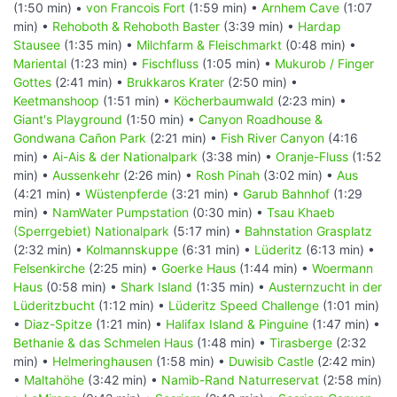
(1:50 min) •
von Francois Fort
(1:59 min) •
Arnhem Cave
(1:07
min) •
Rehoboth & Rehoboth Baster
(3:39 min) •
Hardap
Stausee
(1:35 min) •
Milchfarm & Fleischmarkt
(0:48 min) •
Mariental
(1:23 min) •
Fischfluss
(1:05 min) •
Mukurob / Finger
Gottes
(2:41 min) •
Brukkaros Krater
(2:50 min) •
Keetmanshoop
(1:51 min) •
Köcherbaumwald
(2:23 min) •
Giant's Playground
(1:50 min) •
Canyon Roadhouse &
Gondwana Cañon Park
(2:21 min) •
Fish River Canyon
(4:16
min) •
Ai-Ais & der Nationalpark
(3:38 min) •
Oranje-Fluss
(1:52
min) •
Aussenkehr
(2:26 min) •
Rosh Pinah
(3:02 min) •
Aus
(4:21 min) •
Wüstenpferde
(3:21 min) •
Garub Bahnhof
(1:29
min) •
NamWater Pumpstation
(0:30 min) •
Tsau Khaeb
(Sperrgebiet) Nationalpark
(5:17 min) •
Bahnstation Grasplatz
(2:32 min) •
Kolmannskuppe
(6:31 min) •
Lüderitz
(6:13 min) •
Felsenkirche
(2:25 min) •
Goerke Haus
(1:44 min) •
Woermann
Haus
(0:58 min) •
Shark Island
(1:35 min) •
Austernzucht in der
Lüderitzbucht
(1:12 min) •
Lüderitz Speed Challenge
(1:01 min)
•
Diaz-Spitze
(1:21 min) •
Halifax Island & Pinguine
(1:47 min) •
Bethanie & das Schmelen Haus
(1:48 min) •
Tirasberge
(2:32
min) •
Helmeringhausen
(1:58 min) •
Duwisib Castle
(2:42 min)
•
Maltahöhe
(3:42 min) •
Namib-Rand Naturreservat
(2:58 min)