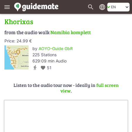
search
language
menu
Khorixas
from the audio walk
Namibia komplett
Price: 24.99 €
by
AOYO-Guide GbR
225 Stations
629:09 min Audio
directions_walk
favorite
51
Listen to the audio tour now - ideally in
full screen
view
.