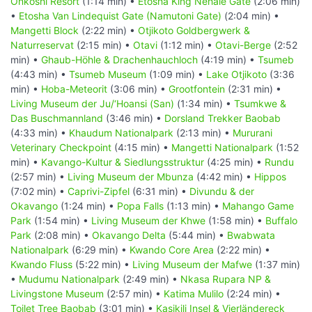
Onkoshi Resort
(1:14 min) •
Etosha King Nehale Gate
(2:06 min)
•
Etosha Van Lindequist Gate (Namutoni Gate)
(2:04 min) •
Mangetti Block
(2:22 min) •
Otjikoto Goldbergwerk &
Naturreservat
(2:15 min) •
Otavi
(1:12 min) •
Otavi-Berge
(2:52
min) •
Ghaub-Höhle & Drachenhauchloch
(4:19 min) •
Tsumeb
(4:43 min) •
Tsumeb Museum
(1:09 min) •
Lake Otjikoto
(3:36
min) •
Hoba-Meteorit
(3:06 min) •
Grootfontein
(2:31 min) •
Living Museum der Ju/‘Hoansi (San)
(1:34 min) •
Tsumkwe &
Das Buschmannland
(3:46 min) •
Dorsland Trekker Baobab
(4:33 min) •
Khaudum Nationalpark
(2:13 min) •
Mururani
Veterinary Checkpoint
(4:15 min) •
Mangetti Nationalpark
(1:52
min) •
Kavango-Kultur & Siedlungsstruktur
(4:25 min) •
Rundu
(2:57 min) •
Living Museum der Mbunza
(4:42 min) •
Hippos
(7:02 min) •
Caprivi-Zipfel
(6:31 min) •
Divundu & der
Okavango
(1:24 min) •
Popa Falls
(1:13 min) •
Mahango Game
Park
(1:54 min) •
Living Museum der Khwe
(1:58 min) •
Buffalo
Park
(2:08 min) •
Okavango Delta
(5:44 min) •
Bwabwata
Nationalpark
(6:29 min) •
Kwando Core Area
(2:22 min) •
Kwando Fluss
(5:22 min) •
Living Museum der Mafwe
(1:37 min)
•
Mudumu Nationalpark
(2:49 min) •
Nkasa Rupara NP &
Livingstone Museum
(2:57 min) •
Katima Mulilo
(2:24 min) •
Toilet Tree Baobab
(3:01 min) •
Kasikili Insel & Vierländereck