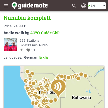
search
language
menu
Namibia komplett
Price: 24.99 €
Audio walk by
AOYO-Guide GbR
225 Stations
629:09 min Audio
directions_walk
favorite
51
Languages:
German
English