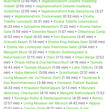
Buschland
(2:49 min) •
Vegetationsform Dolomit-Inselberg
(Halali)
(2:05 min) •
Vegetationsform Dolomit-Inselberg
(Dolomite)
(2:05 min) •
Vegetationsform Kalk-Salzpfanne
(3:27
min) •
Vegetationsform Trockenwald
(0:33 min) •
Etosha
Toilette (umzäunt)
(0:31 min) •
Etosha Toilette (unumzäunt)
(0:23 min) •
Salvadora Wasserloch
(1:23 min) •
Etosha Galton
Gate
(1:59 min) •
Dolomite Resort
(1:07 min) •
Olifantsrus Camp
(0:52 min) •
Halali
(0:55 min) •
Fort Namutoni
(3:41 min) •
Onkoshi Resort
(1:14 min) •
Etosha King Nehale Gate
(2:06 min)
•
Etosha Van Lindequist Gate (Namutoni Gate)
(2:04 min) •
Mangetti Block
(2:22 min) •
Otjikoto Goldbergwerk &
Naturreservat
(2:15 min) •
Otavi
(1:12 min) •
Otavi-Berge
(2:52
min) •
Ghaub-Höhle & Drachenhauchloch
(4:19 min) •
Tsumeb
(4:43 min) •
Tsumeb Museum
(1:09 min) •
Lake Otjikoto
(3:36
min) •
Hoba-Meteorit
(3:06 min) •
Grootfontein
(2:31 min) •
Living Museum der Ju/‘Hoansi (San)
(1:34 min) •
Tsumkwe &
Das Buschmannland
(3:46 min) •
Dorsland Trekker Baobab
(4:33 min) •
Khaudum Nationalpark
(2:13 min) •
Mururani
Veterinary Checkpoint
(4:15 min) •
Mangetti Nationalpark
(1:52
min) •
Kavango-Kultur & Siedlungsstruktur
(4:25 min) •
Rundu
(2:57 min) •
Living Museum der Mbunza
(4:42 min) •
Hippos
(7:02 min) •
Caprivi-Zipfel
(6:31 min) •
Divundu & der