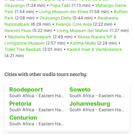
Okavango
(1:24 min) •
Popa Falls
(1:13 min) •
Mahango Game
Park
(1:54 min) •
Living Museum der Khwe
(1:58 min) •
Buffalo
Park
(2:08 min) •
Okavango Delta
(5:44 min) •
Bwabwata
Nationalpark
(6:29 min) •
Kwando Core Area
(2:22 min) •
Kwando Fluss
(5:22 min) •
Living Museum der Mafwe
(1:37 min)
•
Mudumu Nationalpark
(2:49 min) •
Nkasa Rupara NP &
Livingstone Museum
(2:57 min) •
Katima Mulilo
(2:24 min) •
Toilet Tree Baobab
(3:01 min) •
Kasikili Insel & Vierländereck
(4:21 min)
Cities with other audio tours nearby:
Roodepoort
Soweto
South Africa - Eastern Half (Kruger, Kwa-Zulu-Natal, Eastern Cape, Limpopo, Gauteng)
South Africa - Eastern Half (Kruger, Kwa-Zulu-Natal, Eastern Cape, Limpopo, Gauteng)
Pretoria
Johannesburg
South Africa - Eastern Half (Kruger, Kwa-Zulu-Natal, Eastern Cape, Limpopo, Gauteng)
South Africa - Eastern Half (Kruger, Kwa-Zulu-Natal, Eastern Cape, Limpopo, Gauteng)
Centurion
South Africa - Eastern Half (Kruger, Kwa-Zulu-Natal, Eastern Cape, Limpopo, Gauteng)