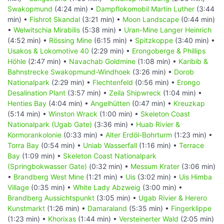
Swakopmund
(4:24 min) •
Dampflokomobil Martin Luther
(3:44
min) •
Fishrot Skandal
(3:21 min) •
Moon Landscape
(0:44 min)
•
Welwitschia Mirabilis
(5:38 min) •
Uran-Mine Langer Heinrich
(4:52 min) •
Rössing Mine
(6:15 min) •
Spitzkoppe
(3:40 min) •
Usakos & Lokomotive 40
(2:29 min) •
Erongoberge & Phillips
Höhle
(2:47 min) •
Navachab Goldmine
(1:08 min) •
Karibib &
Bahnstrecke Swakopmund-Windhoek
(3:26 min) •
Dorob
Nationalpark
(2:29 min) •
Flechtenfeld
(0:56 min) •
Erongo
Desalination Plant
(3:57 min) •
Zeila Shipwreck
(1:04 min) •
Henties Bay
(4:04 min) •
Angelhütten
(0:47 min) •
Kreuzkap
(5:14 min) •
Winston Wrack
(1:00 min) •
Skeleton Coast
Nationalpark (Ugab Gate)
(3:36 min) •
Huab Rivier &
Kormorankolonie
(0:33 min) •
Alter Erdöl-Bohrturm
(1:23 min) •
Torra Bay
(0:54 min) •
Uniab Wasserfall
(1:16 min) •
Terrace
Bay
(1:09 min) •
Skeleton Coast Nationalpark
(Springbokwasser Gate)
(0:32 min) •
Messum Krater
(3:06 min)
•
Brandberg West Mine
(1:21 min) •
Uis
(3:02 min) •
Uis Himba
Village
(0:35 min) •
White Lady Abzweig
(3:00 min) •
Brandberg Aussichtspunkt
(3:05 min) •
Ugab Rivier & Herero
Kunstmarkt
(1:26 min) •
Damaraland
(5:35 min) •
Fingerklippe
(1:23 min) •
Khorixas
(1:44 min) •
Versteinerter Wald
(2:05 min)