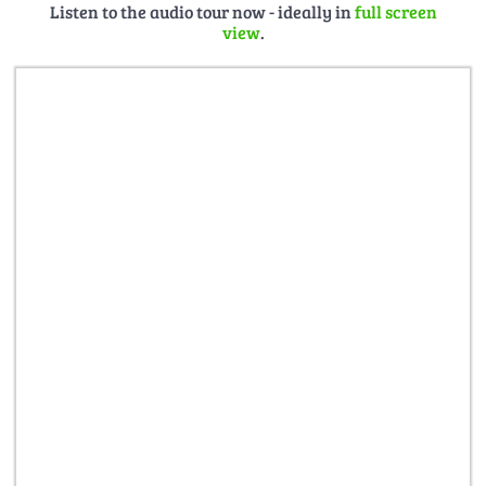
Listen to the audio tour now - ideally in
full screen
Alle Inhalte sind urheberrechtlich geschützt. ©AOYO-
view
.
Guide GbR