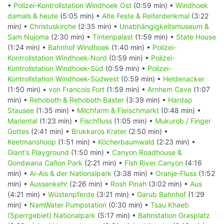
•
Polizei-Kontrollstation Windhoek Ost
(0:59 min) •
Windhoek
damals & heute
(5:05 min) •
Alte Feste & Reiterdenkmal
(3:22
min) •
Christuskirche
(2:35 min) •
Unabhängigkeitsmuseum &
Sam Nujoma
(2:30 min) •
Tintenpalast
(1:59 min) •
State House
(1:24 min) •
Bahnhof Windhoek
(1:40 min) •
Polizei-
Kontrollstation Windhoek-Nord
(0:59 min) •
Polizei-
Kontrollstation Windhoek-Süd
(0:59 min) •
Polizei-
Kontrollstation Windhoek-Südwest
(0:59 min) •
Heldenacker
(1:50 min) •
von Francois Fort
(1:59 min) •
Arnhem Cave
(1:07
min) •
Rehoboth & Rehoboth Baster
(3:39 min) •
Hardap
Stausee
(1:35 min) •
Milchfarm & Fleischmarkt
(0:48 min) •
Mariental
(1:23 min) •
Fischfluss
(1:05 min) •
Mukurob / Finger
Gottes
(2:41 min) •
Brukkaros Krater
(2:50 min) •
Keetmanshoop
(1:51 min) •
Köcherbaumwald
(2:23 min) •
Giant's Playground
(1:50 min) •
Canyon Roadhouse &
Gondwana Cañon Park
(2:21 min) •
Fish River Canyon
(4:16
min) •
Ai-Ais & der Nationalpark
(3:38 min) •
Oranje-Fluss
(1:52
min) •
Aussenkehr
(2:26 min) •
Rosh Pinah
(3:02 min) •
Aus
(4:21 min) •
Wüstenpferde
(3:21 min) •
Garub Bahnhof
(1:29
min) •
NamWater Pumpstation
(0:30 min) •
Tsau Khaeb
(Sperrgebiet) Nationalpark
(5:17 min) •
Bahnstation Grasplatz