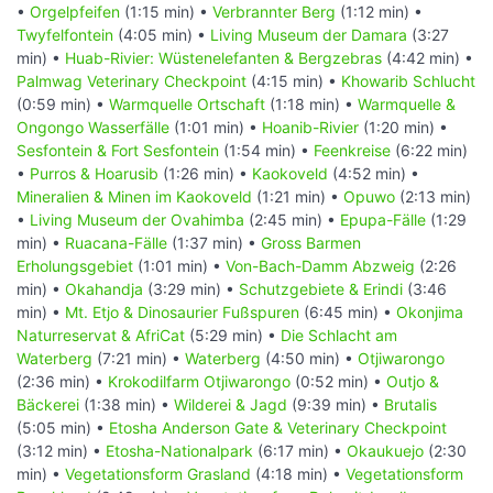
•
Orgelpfeifen
(1:15 min) •
Verbrannter Berg
(1:12 min) •
Twyfelfontein
(4:05 min) •
Living Museum der Damara
(3:27
min) •
Huab-Rivier: Wüstenelefanten & Bergzebras
(4:42 min) •
Palmwag Veterinary Checkpoint
(4:15 min) •
Khowarib Schlucht
(0:59 min) •
Warmquelle Ortschaft
(1:18 min) •
Warmquelle &
Ongongo Wasserfälle
(1:01 min) •
Hoanib-Rivier
(1:20 min) •
Sesfontein & Fort Sesfontein
(1:54 min) •
Feenkreise
(6:22 min)
•
Purros & Hoarusib
(1:26 min) •
Kaokoveld
(4:52 min) •
Mineralien & Minen im Kaokoveld
(1:21 min) •
Opuwo
(2:13 min)
•
Living Museum der Ovahimba
(2:45 min) •
Epupa-Fälle
(1:29
min) •
Ruacana-Fälle
(1:37 min) •
Gross Barmen
Erholungsgebiet
(1:01 min) •
Von-Bach-Damm Abzweig
(2:26
min) •
Okahandja
(3:29 min) •
Schutzgebiete & Erindi
(3:46
min) •
Mt. Etjo & Dinosaurier Fußspuren
(6:45 min) •
Okonjima
Naturreservat & AfriCat
(5:29 min) •
Die Schlacht am
Waterberg
(7:21 min) •
Waterberg
(4:50 min) •
Otjiwarongo
(2:36 min) •
Krokodilfarm Otjiwarongo
(0:52 min) •
Outjo &
Bäckerei
(1:38 min) •
Wilderei & Jagd
(9:39 min) •
Brutalis
(5:05 min) •
Etosha Anderson Gate & Veterinary Checkpoint
(3:12 min) •
Etosha-Nationalpark
(6:17 min) •
Okaukuejo
(2:30
min) •
Vegetationsform Grasland
(4:18 min) •
Vegetationsform