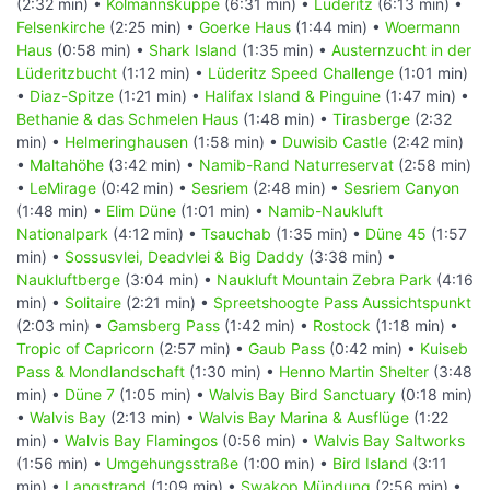
(2:32 min) •
Kolmannskuppe
(6:31 min) •
Lüderitz
(6:13 min) •
Felsenkirche
(2:25 min) •
Goerke Haus
(1:44 min) •
Woermann
Haus
(0:58 min) •
Shark Island
(1:35 min) •
Austernzucht in der
Lüderitzbucht
(1:12 min) •
Lüderitz Speed Challenge
(1:01 min)
•
Diaz-Spitze
(1:21 min) •
Halifax Island & Pinguine
(1:47 min) •
Bethanie & das Schmelen Haus
(1:48 min) •
Tirasberge
(2:32
min) •
Helmeringhausen
(1:58 min) •
Duwisib Castle
(2:42 min)
•
Maltahöhe
(3:42 min) •
Namib-Rand Naturreservat
(2:58 min)
•
LeMirage
(0:42 min) •
Sesriem
(2:48 min) •
Sesriem Canyon
(1:48 min) •
Elim Düne
(1:01 min) •
Namib-Naukluft
Nationalpark
(4:12 min) •
Tsauchab
(1:35 min) •
Düne 45
(1:57
min) •
Sossusvlei, Deadvlei & Big Daddy
(3:38 min) •
Naukluftberge
(3:04 min) •
Naukluft Mountain Zebra Park
(4:16
min) •
Solitaire
(2:21 min) •
Spreetshoogte Pass Aussichtspunkt
(2:03 min) •
Gamsberg Pass
(1:42 min) •
Rostock
(1:18 min) •
Tropic of Capricorn
(2:57 min) •
Gaub Pass
(0:42 min) •
Kuiseb
Pass & Mondlandschaft
(1:30 min) •
Henno Martin Shelter
(3:48
min) •
Düne 7
(1:05 min) •
Walvis Bay Bird Sanctuary
(0:18 min)
•
Walvis Bay
(2:13 min) •
Walvis Bay Marina & Ausflüge
(1:22
min) •
Walvis Bay Flamingos
(0:56 min) •
Walvis Bay Saltworks
(1:56 min) •
Umgehungsstraße
(1:00 min) •
Bird Island
(3:11
min) •
Langstrand
(1:09 min) •
Swakop Mündung
(2:56 min) •