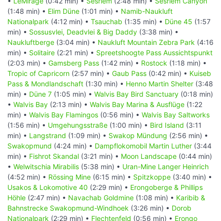
•
LeMirage
(0:42 min) •
Sesriem
(2:48 min) •
Sesriem Canyon
(1:48 min) •
Elim Düne
(1:01 min) •
Namib-Naukluft
Nationalpark
(4:12 min) •
Tsauchab
(1:35 min) •
Düne 45
(1:57
min) •
Sossusvlei, Deadvlei & Big Daddy
(3:38 min) •
Naukluftberge
(3:04 min) •
Naukluft Mountain Zebra Park
(4:16
min) •
Solitaire
(2:21 min) •
Spreetshoogte Pass Aussichtspunkt
(2:03 min) •
Gamsberg Pass
(1:42 min) •
Rostock
(1:18 min) •
Tropic of Capricorn
(2:57 min) •
Gaub Pass
(0:42 min) •
Kuiseb
Pass & Mondlandschaft
(1:30 min) •
Henno Martin Shelter
(3:48
min) •
Düne 7
(1:05 min) •
Walvis Bay Bird Sanctuary
(0:18 min)
•
Walvis Bay
(2:13 min) •
Walvis Bay Marina & Ausflüge
(1:22
min) •
Walvis Bay Flamingos
(0:56 min) •
Walvis Bay Saltworks
(1:56 min) •
Umgehungsstraße
(1:00 min) •
Bird Island
(3:11
min) •
Langstrand
(1:09 min) •
Swakop Mündung
(2:56 min) •
Swakopmund
(4:24 min) •
Dampflokomobil Martin Luther
(3:44
min) •
Fishrot Skandal
(3:21 min) •
Moon Landscape
(0:44 min)
•
Welwitschia Mirabilis
(5:38 min) •
Uran-Mine Langer Heinrich
(4:52 min) •
Rössing Mine
(6:15 min) •
Spitzkoppe
(3:40 min) •
Usakos & Lokomotive 40
(2:29 min) •
Erongoberge & Phillips
Höhle
(2:47 min) •
Navachab Goldmine
(1:08 min) •
Karibib &
Bahnstrecke Swakopmund-Windhoek
(3:26 min) •
Dorob
Nationalpark
(2:29 min) •
Flechtenfeld
(0:56 min) •
Erongo