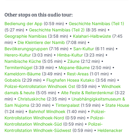
Other stops on this audio tour:
Bedienung der App
(0:59 min) •
Geschichte Namibias (Teil 1)
(5:27 min) •
Geschichte Namibias (Teil 2)
(8:35 min) •
Geographie Namibias
(3:58 min) •
Kalahari-Halbwüste
(7:45
min) •
Die Kleintiere der Namib
(7:08 min) •
Bevölkerungsgruppen
(7:16 min) •
San-Kultur
(6:11 min) •
Herero-Kultur
(3:03 min) •
Himba-Kultur
(3:23 min) •
Namibische Küche
(5:05 min) •
Zäune
(2:12 min) •
Termitenhügel
(3:39 min) •
Mopane-Bäume
(2:50 min) •
Kameldorn-Bäume
(3:49 min) •
Rest-Areas
(1:01 min) •
Gobabis
(2:29 min) •
Flughafen Hosea Kutako
(3:56 min) •
Polizei-Kontrollstation Windhoek Ost
(0:59 min) •
Windhoek
damals & heute
(5:05 min) •
Alte Feste & Reiterdenkmal
(3:22
min) •
Christuskirche
(2:35 min) •
Unabhängigkeitsmuseum &
Sam Nujoma
(2:30 min) •
Tintenpalast
(1:59 min) •
State House
(1:24 min) •
Bahnhof Windhoek
(1:40 min) •
Polizei-
Kontrollstation Windhoek-Nord
(0:59 min) •
Polizei-
Kontrollstation Windhoek-Süd
(0:59 min) •
Polizei-
Kontrollstation Windhoek-Südwest
(0:59 min) •
Heldenacker