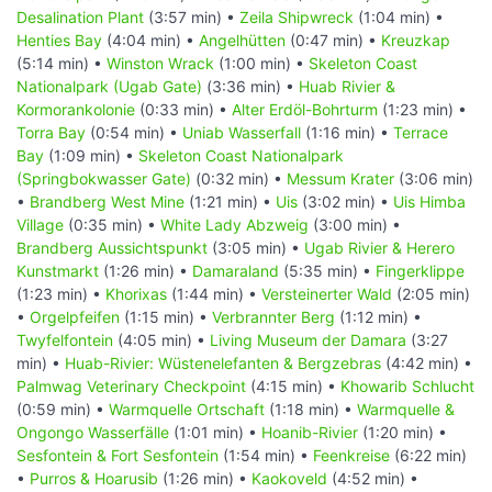
Desalination Plant
(3:57 min) •
Zeila Shipwreck
(1:04 min) •
Henties Bay
(4:04 min) •
Angelhütten
(0:47 min) •
Kreuzkap
(5:14 min) •
Winston Wrack
(1:00 min) •
Skeleton Coast
Nationalpark (Ugab Gate)
(3:36 min) •
Huab Rivier &
Kormorankolonie
(0:33 min) •
Alter Erdöl-Bohrturm
(1:23 min) •
Torra Bay
(0:54 min) •
Uniab Wasserfall
(1:16 min) •
Terrace
Bay
(1:09 min) •
Skeleton Coast Nationalpark
(Springbokwasser Gate)
(0:32 min) •
Messum Krater
(3:06 min)
•
Brandberg West Mine
(1:21 min) •
Uis
(3:02 min) •
Uis Himba
Village
(0:35 min) •
White Lady Abzweig
(3:00 min) •
Brandberg Aussichtspunkt
(3:05 min) •
Ugab Rivier & Herero
Kunstmarkt
(1:26 min) •
Damaraland
(5:35 min) •
Fingerklippe
(1:23 min) •
Khorixas
(1:44 min) •
Versteinerter Wald
(2:05 min)
•
Orgelpfeifen
(1:15 min) •
Verbrannter Berg
(1:12 min) •
Twyfelfontein
(4:05 min) •
Living Museum der Damara
(3:27
min) •
Huab-Rivier: Wüstenelefanten & Bergzebras
(4:42 min) •
Palmwag Veterinary Checkpoint
(4:15 min) •
Khowarib Schlucht
(0:59 min) •
Warmquelle Ortschaft
(1:18 min) •
Warmquelle &
Ongongo Wasserfälle
(1:01 min) •
Hoanib-Rivier
(1:20 min) •
Sesfontein & Fort Sesfontein
(1:54 min) •
Feenkreise
(6:22 min)
•
Purros & Hoarusib
(1:26 min) •
Kaokoveld
(4:52 min) •