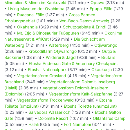
Mineralien & Minen im Kaokoveld
(1:21 min) •
Opuwo
(2:13 min)
•
Living Museum der Ovahimba
(2:45 min) •
Epupa-Fälle
(1:29
min) •
Ruacana-Fälle
(1:37 min) •
Gross Barmen
Erholungsgebiet
(1:01 min) •
Von-Bach-Damm Abzweig
(2:26
min) •
Okahandja
(3:29 min) •
Schutzgebiete & Erindi
(3:46
min) •
Mt. Etjo & Dinosaurier Fußspuren
(6:45 min) •
Okonjima
Naturreservat & AfriCat
(5:29 min) •
Die Schlacht am
Waterberg
(7:21 min) •
Waterberg
(4:50 min) •
Otjiwarongo
(2:36 min) •
Krokodilfarm Otjiwarongo
(0:52 min) •
Outjo &
Bäckerei
(1:38 min) •
Wilderei & Jagd
(9:39 min) •
Brutalis
(5:05 min) •
Etosha Anderson Gate & Veterinary Checkpoint
(3:12 min) •
Etosha-Nationalpark
(6:17 min) •
Okaukuejo
(2:30
min) •
Vegetationsform Grasland
(4:18 min) •
Vegetationsform
Buschland
(2:49 min) •
Vegetationsform Dolomit-Inselberg
(Halali)
(2:05 min) •
Vegetationsform Dolomit-Inselberg
(Dolomite)
(2:05 min) •
Vegetationsform Kalk-Salzpfanne
(3:27
min) •
Vegetationsform Trockenwald
(0:33 min) •
Etosha
Toilette (umzäunt)
(0:31 min) •
Etosha Toilette (unumzäunt)
(0:23 min) •
Salvadora Wasserloch
(1:23 min) •
Etosha Galton
Gate
(1:59 min) •
Dolomite Resort
(1:07 min) •
Olifantsrus Camp
(0:52 min) •
Halali
(0:55 min) •
Fort Namutoni
(3:41 min) •