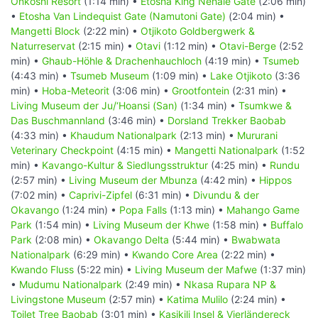
Onkoshi Resort
(1:14 min) •
Etosha King Nehale Gate
(2:06 min)
•
Etosha Van Lindequist Gate (Namutoni Gate)
(2:04 min) •
Mangetti Block
(2:22 min) •
Otjikoto Goldbergwerk &
Naturreservat
(2:15 min) •
Otavi
(1:12 min) •
Otavi-Berge
(2:52
min) •
Ghaub-Höhle & Drachenhauchloch
(4:19 min) •
Tsumeb
(4:43 min) •
Tsumeb Museum
(1:09 min) •
Lake Otjikoto
(3:36
min) •
Hoba-Meteorit
(3:06 min) •
Grootfontein
(2:31 min) •
Living Museum der Ju/‘Hoansi (San)
(1:34 min) •
Tsumkwe &
Das Buschmannland
(3:46 min) •
Dorsland Trekker Baobab
(4:33 min) •
Khaudum Nationalpark
(2:13 min) •
Mururani
Veterinary Checkpoint
(4:15 min) •
Mangetti Nationalpark
(1:52
min) •
Kavango-Kultur & Siedlungsstruktur
(4:25 min) •
Rundu
(2:57 min) •
Living Museum der Mbunza
(4:42 min) •
Hippos
(7:02 min) •
Caprivi-Zipfel
(6:31 min) •
Divundu & der
Okavango
(1:24 min) •
Popa Falls
(1:13 min) •
Mahango Game
Park
(1:54 min) •
Living Museum der Khwe
(1:58 min) •
Buffalo
Park
(2:08 min) •
Okavango Delta
(5:44 min) •
Bwabwata
Nationalpark
(6:29 min) •
Kwando Core Area
(2:22 min) •
Kwando Fluss
(5:22 min) •
Living Museum der Mafwe
(1:37 min)
•
Mudumu Nationalpark
(2:49 min) •
Nkasa Rupara NP &
Livingstone Museum
(2:57 min) •
Katima Mulilo
(2:24 min) •
Toilet Tree Baobab
(3:01 min) •
Kasikili Insel & Vierländereck