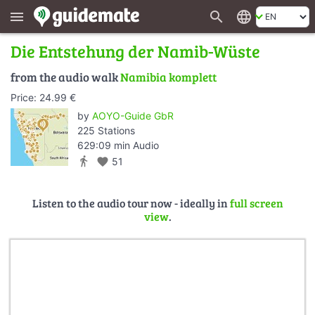
search
language
menu
Die Entstehung der Namib-Wüste
from the audio walk
Namibia komplett
Price: 24.99 €
by
AOYO-Guide GbR
225 Stations
629:09 min Audio
directions_walk
favorite
51
Listen to the audio tour now - ideally in
full screen
view
.