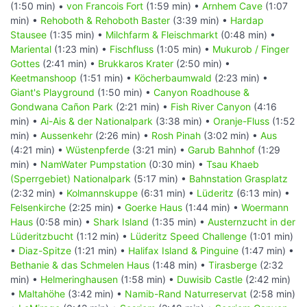
(1:50 min) •
von Francois Fort
(1:59 min) •
Arnhem Cave
(1:07
min) •
Rehoboth & Rehoboth Baster
(3:39 min) •
Hardap
Stausee
(1:35 min) •
Milchfarm & Fleischmarkt
(0:48 min) •
Mariental
(1:23 min) •
Fischfluss
(1:05 min) •
Mukurob / Finger
Gottes
(2:41 min) •
Brukkaros Krater
(2:50 min) •
Keetmanshoop
(1:51 min) •
Köcherbaumwald
(2:23 min) •
Giant's Playground
(1:50 min) •
Canyon Roadhouse &
Gondwana Cañon Park
(2:21 min) •
Fish River Canyon
(4:16
min) •
Ai-Ais & der Nationalpark
(3:38 min) •
Oranje-Fluss
(1:52
min) •
Aussenkehr
(2:26 min) •
Rosh Pinah
(3:02 min) •
Aus
(4:21 min) •
Wüstenpferde
(3:21 min) •
Garub Bahnhof
(1:29
min) •
NamWater Pumpstation
(0:30 min) •
Tsau Khaeb
(Sperrgebiet) Nationalpark
(5:17 min) •
Bahnstation Grasplatz
(2:32 min) •
Kolmannskuppe
(6:31 min) •
Lüderitz
(6:13 min) •
Felsenkirche
(2:25 min) •
Goerke Haus
(1:44 min) •
Woermann
Haus
(0:58 min) •
Shark Island
(1:35 min) •
Austernzucht in der
Lüderitzbucht
(1:12 min) •
Lüderitz Speed Challenge
(1:01 min)
•
Diaz-Spitze
(1:21 min) •
Halifax Island & Pinguine
(1:47 min) •
Bethanie & das Schmelen Haus
(1:48 min) •
Tirasberge
(2:32
min) •
Helmeringhausen
(1:58 min) •
Duwisib Castle
(2:42 min)
•
Maltahöhe
(3:42 min) •
Namib-Rand Naturreservat
(2:58 min)