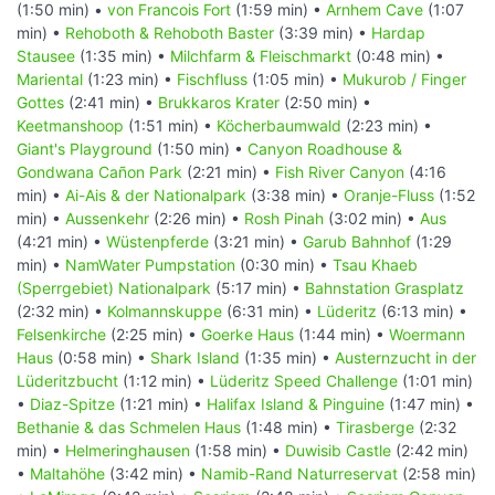
(1:50 min) •
von Francois Fort
(1:59 min) •
Arnhem Cave
(1:07
min) •
Rehoboth & Rehoboth Baster
(3:39 min) •
Hardap
Stausee
(1:35 min) •
Milchfarm & Fleischmarkt
(0:48 min) •
Mariental
(1:23 min) •
Fischfluss
(1:05 min) •
Mukurob / Finger
Gottes
(2:41 min) •
Brukkaros Krater
(2:50 min) •
Keetmanshoop
(1:51 min) •
Köcherbaumwald
(2:23 min) •
Giant's Playground
(1:50 min) •
Canyon Roadhouse &
Gondwana Cañon Park
(2:21 min) •
Fish River Canyon
(4:16
min) •
Ai-Ais & der Nationalpark
(3:38 min) •
Oranje-Fluss
(1:52
min) •
Aussenkehr
(2:26 min) •
Rosh Pinah
(3:02 min) •
Aus
(4:21 min) •
Wüstenpferde
(3:21 min) •
Garub Bahnhof
(1:29
min) •
NamWater Pumpstation
(0:30 min) •
Tsau Khaeb
(Sperrgebiet) Nationalpark
(5:17 min) •
Bahnstation Grasplatz
(2:32 min) •
Kolmannskuppe
(6:31 min) •
Lüderitz
(6:13 min) •
Felsenkirche
(2:25 min) •
Goerke Haus
(1:44 min) •
Woermann
Haus
(0:58 min) •
Shark Island
(1:35 min) •
Austernzucht in der
Lüderitzbucht
(1:12 min) •
Lüderitz Speed Challenge
(1:01 min)
•
Diaz-Spitze
(1:21 min) •
Halifax Island & Pinguine
(1:47 min) •
Bethanie & das Schmelen Haus
(1:48 min) •
Tirasberge
(2:32
min) •
Helmeringhausen
(1:58 min) •
Duwisib Castle
(2:42 min)
•
Maltahöhe
(3:42 min) •
Namib-Rand Naturreservat
(2:58 min)