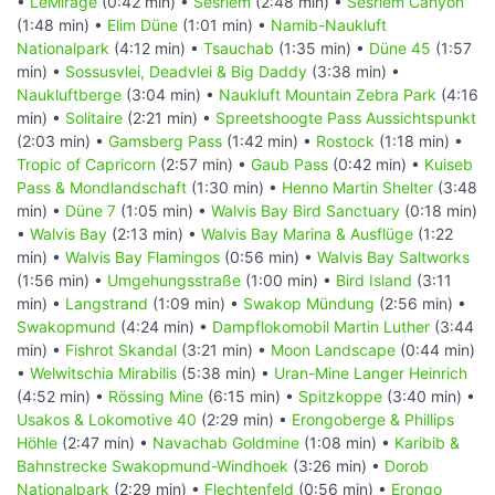
•
LeMirage
(0:42 min) •
Sesriem
(2:48 min) •
Sesriem Canyon
(1:48 min) •
Elim Düne
(1:01 min) •
Namib-Naukluft
Nationalpark
(4:12 min) •
Tsauchab
(1:35 min) •
Düne 45
(1:57
min) •
Sossusvlei, Deadvlei & Big Daddy
(3:38 min) •
Naukluftberge
(3:04 min) •
Naukluft Mountain Zebra Park
(4:16
min) •
Solitaire
(2:21 min) •
Spreetshoogte Pass Aussichtspunkt
(2:03 min) •
Gamsberg Pass
(1:42 min) •
Rostock
(1:18 min) •
Tropic of Capricorn
(2:57 min) •
Gaub Pass
(0:42 min) •
Kuiseb
Pass & Mondlandschaft
(1:30 min) •
Henno Martin Shelter
(3:48
min) •
Düne 7
(1:05 min) •
Walvis Bay Bird Sanctuary
(0:18 min)
•
Walvis Bay
(2:13 min) •
Walvis Bay Marina & Ausflüge
(1:22
min) •
Walvis Bay Flamingos
(0:56 min) •
Walvis Bay Saltworks
(1:56 min) •
Umgehungsstraße
(1:00 min) •
Bird Island
(3:11
min) •
Langstrand
(1:09 min) •
Swakop Mündung
(2:56 min) •
Swakopmund
(4:24 min) •
Dampflokomobil Martin Luther
(3:44
min) •
Fishrot Skandal
(3:21 min) •
Moon Landscape
(0:44 min)
•
Welwitschia Mirabilis
(5:38 min) •
Uran-Mine Langer Heinrich
(4:52 min) •
Rössing Mine
(6:15 min) •
Spitzkoppe
(3:40 min) •
Usakos & Lokomotive 40
(2:29 min) •
Erongoberge & Phillips
Höhle
(2:47 min) •
Navachab Goldmine
(1:08 min) •
Karibib &
Bahnstrecke Swakopmund-Windhoek
(3:26 min) •
Dorob
Nationalpark
(2:29 min) •
Flechtenfeld
(0:56 min) •
Erongo