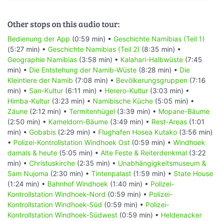
Other stops on this audio tour:
Bedienung der App
(0:59 min) •
Geschichte Namibias (Teil 1)
(5:27 min) •
Geschichte Namibias (Teil 2)
(8:35 min) •
Geographie Namibias
(3:58 min) •
Kalahari-Halbwüste
(7:45
min) •
Die Entstehung der Namib-Wüste
(8:28 min) •
Die
Kleintiere der Namib
(7:08 min) •
Bevölkerungsgruppen
(7:16
min) •
San-Kultur
(6:11 min) •
Herero-Kultur
(3:03 min) •
Himba-Kultur
(3:23 min) •
Namibische Küche
(5:05 min) •
Zäune
(2:12 min) •
Termitenhügel
(3:39 min) •
Mopane-Bäume
(2:50 min) •
Kameldorn-Bäume
(3:49 min) •
Rest-Areas
(1:01
min) •
Gobabis
(2:29 min) •
Flughafen Hosea Kutako
(3:56 min)
•
Polizei-Kontrollstation Windhoek Ost
(0:59 min) •
Windhoek
damals & heute
(5:05 min) •
Alte Feste & Reiterdenkmal
(3:22
min) •
Christuskirche
(2:35 min) •
Unabhängigkeitsmuseum &
Sam Nujoma
(2:30 min) •
Tintenpalast
(1:59 min) •
State House
(1:24 min) •
Bahnhof Windhoek
(1:40 min) •
Polizei-
Kontrollstation Windhoek-Nord
(0:59 min) •
Polizei-
Kontrollstation Windhoek-Süd
(0:59 min) •
Polizei-
Kontrollstation Windhoek-Südwest
(0:59 min) •
Heldenacker