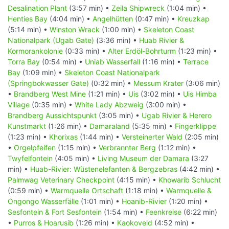
Desalination Plant
(3:57 min) •
Zeila Shipwreck
(1:04 min) •
Henties Bay
(4:04 min) •
Angelhütten
(0:47 min) •
Kreuzkap
(5:14 min) •
Winston Wrack
(1:00 min) •
Skeleton Coast
Nationalpark (Ugab Gate)
(3:36 min) •
Huab Rivier &
Kormorankolonie
(0:33 min) •
Alter Erdöl-Bohrturm
(1:23 min) •
Torra Bay
(0:54 min) •
Uniab Wasserfall
(1:16 min) •
Terrace
Bay
(1:09 min) •
Skeleton Coast Nationalpark
(Springbokwasser Gate)
(0:32 min) •
Messum Krater
(3:06 min)
•
Brandberg West Mine
(1:21 min) •
Uis
(3:02 min) •
Uis Himba
Village
(0:35 min) •
White Lady Abzweig
(3:00 min) •
Brandberg Aussichtspunkt
(3:05 min) •
Ugab Rivier & Herero
Kunstmarkt
(1:26 min) •
Damaraland
(5:35 min) •
Fingerklippe
(1:23 min) •
Khorixas
(1:44 min) •
Versteinerter Wald
(2:05 min)
•
Orgelpfeifen
(1:15 min) •
Verbrannter Berg
(1:12 min) •
Twyfelfontein
(4:05 min) •
Living Museum der Damara
(3:27
min) •
Huab-Rivier: Wüstenelefanten & Bergzebras
(4:42 min) •
Palmwag Veterinary Checkpoint
(4:15 min) •
Khowarib Schlucht
(0:59 min) •
Warmquelle Ortschaft
(1:18 min) •
Warmquelle &
Ongongo Wasserfälle
(1:01 min) •
Hoanib-Rivier
(1:20 min) •
Sesfontein & Fort Sesfontein
(1:54 min) •
Feenkreise
(6:22 min)
•
Purros & Hoarusib
(1:26 min) •
Kaokoveld
(4:52 min) •