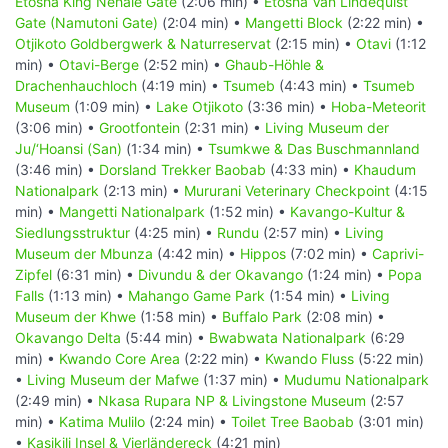
Etosha King Nehale Gate
(2:06 min) •
Etosha Van Lindequist
Gate (Namutoni Gate)
(2:04 min) •
Mangetti Block
(2:22 min) •
Otjikoto Goldbergwerk & Naturreservat
(2:15 min) •
Otavi
(1:12
min) •
Otavi-Berge
(2:52 min) •
Ghaub-Höhle &
Drachenhauchloch
(4:19 min) •
Tsumeb
(4:43 min) •
Tsumeb
Museum
(1:09 min) •
Lake Otjikoto
(3:36 min) •
Hoba-Meteorit
(3:06 min) •
Grootfontein
(2:31 min) •
Living Museum der
Ju/‘Hoansi (San)
(1:34 min) •
Tsumkwe & Das Buschmannland
(3:46 min) •
Dorsland Trekker Baobab
(4:33 min) •
Khaudum
Nationalpark
(2:13 min) •
Mururani Veterinary Checkpoint
(4:15
min) •
Mangetti Nationalpark
(1:52 min) •
Kavango-Kultur &
Siedlungsstruktur
(4:25 min) •
Rundu
(2:57 min) •
Living
Museum der Mbunza
(4:42 min) •
Hippos
(7:02 min) •
Caprivi-
Zipfel
(6:31 min) •
Divundu & der Okavango
(1:24 min) •
Popa
Falls
(1:13 min) •
Mahango Game Park
(1:54 min) •
Living
Museum der Khwe
(1:58 min) •
Buffalo Park
(2:08 min) •
Okavango Delta
(5:44 min) •
Bwabwata Nationalpark
(6:29
min) •
Kwando Core Area
(2:22 min) •
Kwando Fluss
(5:22 min)
•
Living Museum der Mafwe
(1:37 min) •
Mudumu Nationalpark
(2:49 min) •
Nkasa Rupara NP & Livingstone Museum
(2:57
min) •
Katima Mulilo
(2:24 min) •
Toilet Tree Baobab
(3:01 min)
•
Kasikili Insel & Vierländereck
(4:21 min)