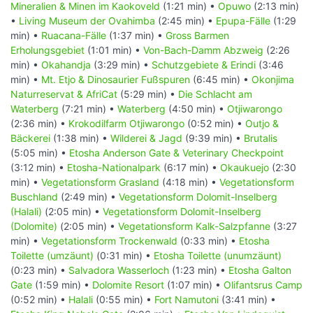
Mineralien & Minen im Kaokoveld
(1:21 min) •
Opuwo
(2:13 min)
•
Living Museum der Ovahimba
(2:45 min) •
Epupa-Fälle
(1:29
min) •
Ruacana-Fälle
(1:37 min) •
Gross Barmen
Erholungsgebiet
(1:01 min) •
Von-Bach-Damm Abzweig
(2:26
min) •
Okahandja
(3:29 min) •
Schutzgebiete & Erindi
(3:46
min) •
Mt. Etjo & Dinosaurier Fußspuren
(6:45 min) •
Okonjima
Naturreservat & AfriCat
(5:29 min) •
Die Schlacht am
Waterberg
(7:21 min) •
Waterberg
(4:50 min) •
Otjiwarongo
(2:36 min) •
Krokodilfarm Otjiwarongo
(0:52 min) •
Outjo &
Bäckerei
(1:38 min) •
Wilderei & Jagd
(9:39 min) •
Brutalis
(5:05 min) •
Etosha Anderson Gate & Veterinary Checkpoint
(3:12 min) •
Etosha-Nationalpark
(6:17 min) •
Okaukuejo
(2:30
min) •
Vegetationsform Grasland
(4:18 min) •
Vegetationsform
Buschland
(2:49 min) •
Vegetationsform Dolomit-Inselberg
(Halali)
(2:05 min) •
Vegetationsform Dolomit-Inselberg
(Dolomite)
(2:05 min) •
Vegetationsform Kalk-Salzpfanne
(3:27
min) •
Vegetationsform Trockenwald
(0:33 min) •
Etosha
Toilette (umzäunt)
(0:31 min) •
Etosha Toilette (unumzäunt)
(0:23 min) •
Salvadora Wasserloch
(1:23 min) •
Etosha Galton
Gate
(1:59 min) •
Dolomite Resort
(1:07 min) •
Olifantsrus Camp
(0:52 min) •
Halali
(0:55 min) •
Fort Namutoni
(3:41 min) •