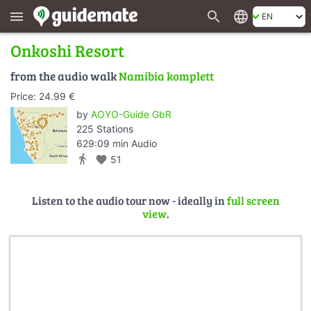
search
language
menu
Onkoshi Resort
from the audio walk
Namibia komplett
Price: 24.99 €
by
AOYO-Guide GbR
225 Stations
629:09 min Audio
directions_walk
favorite
51
Listen to the audio tour now - ideally in
full screen
view
.