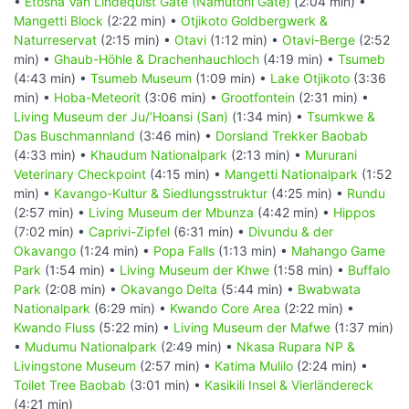
•
Etosha Van Lindequist Gate (Namutoni Gate)
(2:04 min) •
Mangetti Block
(2:22 min) •
Otjikoto Goldbergwerk &
Naturreservat
(2:15 min) •
Otavi
(1:12 min) •
Otavi-Berge
(2:52
min) •
Ghaub-Höhle & Drachenhauchloch
(4:19 min) •
Tsumeb
(4:43 min) •
Tsumeb Museum
(1:09 min) •
Lake Otjikoto
(3:36
min) •
Hoba-Meteorit
(3:06 min) •
Grootfontein
(2:31 min) •
Living Museum der Ju/‘Hoansi (San)
(1:34 min) •
Tsumkwe &
Das Buschmannland
(3:46 min) •
Dorsland Trekker Baobab
(4:33 min) •
Khaudum Nationalpark
(2:13 min) •
Mururani
Veterinary Checkpoint
(4:15 min) •
Mangetti Nationalpark
(1:52
min) •
Kavango-Kultur & Siedlungsstruktur
(4:25 min) •
Rundu
(2:57 min) •
Living Museum der Mbunza
(4:42 min) •
Hippos
(7:02 min) •
Caprivi-Zipfel
(6:31 min) •
Divundu & der
Okavango
(1:24 min) •
Popa Falls
(1:13 min) •
Mahango Game
Park
(1:54 min) •
Living Museum der Khwe
(1:58 min) •
Buffalo
Park
(2:08 min) •
Okavango Delta
(5:44 min) •
Bwabwata
Nationalpark
(6:29 min) •
Kwando Core Area
(2:22 min) •
Kwando Fluss
(5:22 min) •
Living Museum der Mafwe
(1:37 min)
•
Mudumu Nationalpark
(2:49 min) •
Nkasa Rupara NP &
Livingstone Museum
(2:57 min) •
Katima Mulilo
(2:24 min) •
Toilet Tree Baobab
(3:01 min) •
Kasikili Insel & Vierländereck
(4:21 min)