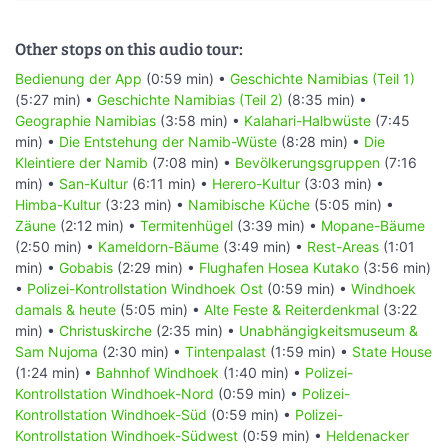
Other stops on this audio tour:
Bedienung der App
(0:59 min) •
Geschichte Namibias (Teil 1)
(5:27 min) •
Geschichte Namibias (Teil 2)
(8:35 min) •
Geographie Namibias
(3:58 min) •
Kalahari-Halbwüste
(7:45
min) •
Die Entstehung der Namib-Wüste
(8:28 min) •
Die
Kleintiere der Namib
(7:08 min) •
Bevölkerungsgruppen
(7:16
min) •
San-Kultur
(6:11 min) •
Herero-Kultur
(3:03 min) •
Himba-Kultur
(3:23 min) •
Namibische Küche
(5:05 min) •
Zäune
(2:12 min) •
Termitenhügel
(3:39 min) •
Mopane-Bäume
(2:50 min) •
Kameldorn-Bäume
(3:49 min) •
Rest-Areas
(1:01
min) •
Gobabis
(2:29 min) •
Flughafen Hosea Kutako
(3:56 min)
•
Polizei-Kontrollstation Windhoek Ost
(0:59 min) •
Windhoek
damals & heute
(5:05 min) •
Alte Feste & Reiterdenkmal
(3:22
min) •
Christuskirche
(2:35 min) •
Unabhängigkeitsmuseum &
Sam Nujoma
(2:30 min) •
Tintenpalast
(1:59 min) •
State House
(1:24 min) •
Bahnhof Windhoek
(1:40 min) •
Polizei-
Kontrollstation Windhoek-Nord
(0:59 min) •
Polizei-
Kontrollstation Windhoek-Süd
(0:59 min) •
Polizei-
Kontrollstation Windhoek-Südwest
(0:59 min) •
Heldenacker