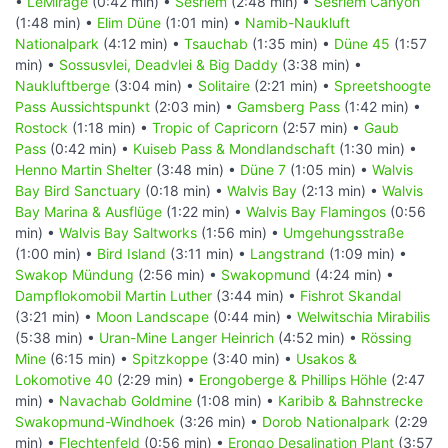
•
LeMirage
(0:42 min) •
Sesriem
(2:48 min) •
Sesriem Canyon
(1:48 min) •
Elim Düne
(1:01 min) •
Namib-Naukluft
Nationalpark
(4:12 min) •
Tsauchab
(1:35 min) •
Düne 45
(1:57
min) •
Sossusvlei, Deadvlei & Big Daddy
(3:38 min) •
Naukluftberge
(3:04 min) •
Solitaire
(2:21 min) •
Spreetshoogte
Pass Aussichtspunkt
(2:03 min) •
Gamsberg Pass
(1:42 min) •
Rostock
(1:18 min) •
Tropic of Capricorn
(2:57 min) •
Gaub
Pass
(0:42 min) •
Kuiseb Pass & Mondlandschaft
(1:30 min) •
Henno Martin Shelter
(3:48 min) •
Düne 7
(1:05 min) •
Walvis
Bay Bird Sanctuary
(0:18 min) •
Walvis Bay
(2:13 min) •
Walvis
Bay Marina & Ausflüge
(1:22 min) •
Walvis Bay Flamingos
(0:56
min) •
Walvis Bay Saltworks
(1:56 min) •
Umgehungsstraße
(1:00 min) •
Bird Island
(3:11 min) •
Langstrand
(1:09 min) •
Swakop Mündung
(2:56 min) •
Swakopmund
(4:24 min) •
Dampflokomobil Martin Luther
(3:44 min) •
Fishrot Skandal
(3:21 min) •
Moon Landscape
(0:44 min) •
Welwitschia Mirabilis
(5:38 min) •
Uran-Mine Langer Heinrich
(4:52 min) •
Rössing
Mine
(6:15 min) •
Spitzkoppe
(3:40 min) •
Usakos &
Lokomotive 40
(2:29 min) •
Erongoberge & Phillips Höhle
(2:47
min) •
Navachab Goldmine
(1:08 min) •
Karibib & Bahnstrecke
Swakopmund-Windhoek
(3:26 min) •
Dorob Nationalpark
(2:29
min) •
Flechtenfeld
(0:56 min) •
Erongo Desalination Plant
(3:57