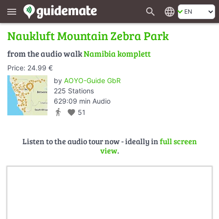
search
language
menu
Naukluft Mountain Zebra Park
from the audio walk
Namibia komplett
Price: 24.99 €
by
AOYO-Guide GbR
225 Stations
629:09 min Audio
directions_walk
favorite
51
Listen to the audio tour now - ideally in
full screen
view
.