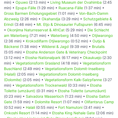
min) •
Opuwo
(2:13 min) •
Living Museum der Ovahimba
(2:45
min) •
Epupa-Fälle
(1:29 min) •
Ruacana-Fälle
(1:37 min) •
Gross Barmen Erholungsgebiet
(1:01 min) •
Von-Bach-Damm
Abzweig
(2:26 min) •
Okahandja
(3:29 min) •
Schutzgebiete &
Erindi
(3:46 min) •
Mt. Etjo & Dinosaurier Fußspuren
(6:45 min)
•
Okonjima Naturreservat & AfriCat
(5:29 min) •
Die Schlacht
am Waterberg
(7:21 min) •
Waterberg
(4:50 min) •
Otjiwarongo
(2:36 min) •
Krokodilfarm Otjiwarongo
(0:52 min) •
Outjo &
Bäckerei
(1:38 min) •
Wilderei & Jagd
(9:39 min) •
Brutalis
(5:05 min) •
Etosha Anderson Gate & Veterinary Checkpoint
(3:12 min) •
Etosha-Nationalpark
(6:17 min) •
Okaukuejo
(2:30
min) •
Vegetationsform Grasland
(4:18 min) •
Vegetationsform
Buschland
(2:49 min) •
Vegetationsform Dolomit-Inselberg
(Halali)
(2:05 min) •
Vegetationsform Dolomit-Inselberg
(Dolomite)
(2:05 min) •
Vegetationsform Kalk-Salzpfanne
(3:27
min) •
Vegetationsform Trockenwald
(0:33 min) •
Etosha
Toilette (umzäunt)
(0:31 min) •
Etosha Toilette (unumzäunt)
(0:23 min) •
Salvadora Wasserloch
(1:23 min) •
Etosha Galton
Gate
(1:59 min) •
Dolomite Resort
(1:07 min) •
Olifantsrus Camp
(0:52 min) •
Halali
(0:55 min) •
Fort Namutoni
(3:41 min) •
Onkoshi Resort
(1:14 min) •
Etosha King Nehale Gate
(2:06 min)