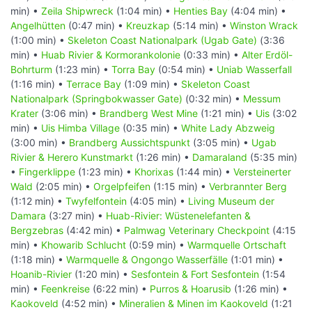
min) •
Zeila Shipwreck
(1:04 min) •
Henties Bay
(4:04 min) •
Angelhütten
(0:47 min) •
Kreuzkap
(5:14 min) •
Winston Wrack
(1:00 min) •
Skeleton Coast Nationalpark (Ugab Gate)
(3:36
min) •
Huab Rivier & Kormorankolonie
(0:33 min) •
Alter Erdöl-
Bohrturm
(1:23 min) •
Torra Bay
(0:54 min) •
Uniab Wasserfall
(1:16 min) •
Terrace Bay
(1:09 min) •
Skeleton Coast
Nationalpark (Springbokwasser Gate)
(0:32 min) •
Messum
Krater
(3:06 min) •
Brandberg West Mine
(1:21 min) •
Uis
(3:02
min) •
Uis Himba Village
(0:35 min) •
White Lady Abzweig
(3:00 min) •
Brandberg Aussichtspunkt
(3:05 min) •
Ugab
Rivier & Herero Kunstmarkt
(1:26 min) •
Damaraland
(5:35 min)
•
Fingerklippe
(1:23 min) •
Khorixas
(1:44 min) •
Versteinerter
Wald
(2:05 min) •
Orgelpfeifen
(1:15 min) •
Verbrannter Berg
(1:12 min) •
Twyfelfontein
(4:05 min) •
Living Museum der
Damara
(3:27 min) •
Huab-Rivier: Wüstenelefanten &
Bergzebras
(4:42 min) •
Palmwag Veterinary Checkpoint
(4:15
min) •
Khowarib Schlucht
(0:59 min) •
Warmquelle Ortschaft
(1:18 min) •
Warmquelle & Ongongo Wasserfälle
(1:01 min) •
Hoanib-Rivier
(1:20 min) •
Sesfontein & Fort Sesfontein
(1:54
min) •
Feenkreise
(6:22 min) •
Purros & Hoarusib
(1:26 min) •
Kaokoveld
(4:52 min) •
Mineralien & Minen im Kaokoveld
(1:21