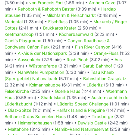
(1:50 min) •
von Francois Fort
(1:59 min) •
Arnhem Cave
(1:07
min) •
Rehoboth & Rehoboth Baster
(3:39 min) •
Hardap
Stausee
(1:35 min) •
Milchfarm & Fleischmarkt
(0:48 min) •
Mariental
(1:23 min) •
Fischfluss
(1:05 min) •
Mukurob / Finger
Gottes
(2:41 min) •
Brukkaros Krater
(2:50 min) •
Keetmanshoop
(1:51 min) •
Köcherbaumwald
(2:23 min) •
Giant's Playground
(1:50 min) •
Canyon Roadhouse &
Gondwana Cañon Park
(2:21 min) •
Fish River Canyon
(4:16
min) •
Ai-Ais & der Nationalpark
(3:38 min) •
Oranje-Fluss
(1:52
min) •
Aussenkehr
(2:26 min) •
Rosh Pinah
(3:02 min) •
Aus
(4:21 min) •
Wüstenpferde
(3:21 min) •
Garub Bahnhof
(1:29
min) •
NamWater Pumpstation
(0:30 min) •
Tsau Khaeb
(Sperrgebiet) Nationalpark
(5:17 min) •
Bahnstation Grasplatz
(2:32 min) •
Kolmannskuppe
(6:31 min) •
Lüderitz
(6:13 min) •
Felsenkirche
(2:25 min) •
Goerke Haus
(1:44 min) •
Woermann
Haus
(0:58 min) •
Shark Island
(1:35 min) •
Austernzucht in der
Lüderitzbucht
(1:12 min) •
Lüderitz Speed Challenge
(1:01 min)
•
Diaz-Spitze
(1:21 min) •
Halifax Island & Pinguine
(1:47 min) •
Bethanie & das Schmelen Haus
(1:48 min) •
Tirasberge
(2:32
min) •
Helmeringhausen
(1:58 min) •
Duwisib Castle
(2:42 min)
•
Maltahöhe
(3:42 min) •
Namib-Rand Naturreservat
(2:58 min)