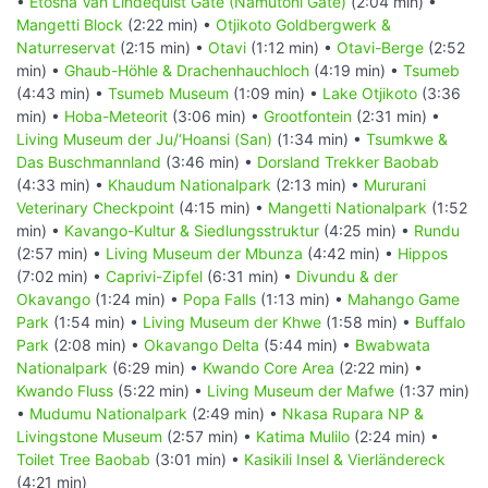
•
Etosha Van Lindequist Gate (Namutoni Gate)
(2:04 min) •
Mangetti Block
(2:22 min) •
Otjikoto Goldbergwerk &
Naturreservat
(2:15 min) •
Otavi
(1:12 min) •
Otavi-Berge
(2:52
min) •
Ghaub-Höhle & Drachenhauchloch
(4:19 min) •
Tsumeb
(4:43 min) •
Tsumeb Museum
(1:09 min) •
Lake Otjikoto
(3:36
min) •
Hoba-Meteorit
(3:06 min) •
Grootfontein
(2:31 min) •
Living Museum der Ju/‘Hoansi (San)
(1:34 min) •
Tsumkwe &
Das Buschmannland
(3:46 min) •
Dorsland Trekker Baobab
(4:33 min) •
Khaudum Nationalpark
(2:13 min) •
Mururani
Veterinary Checkpoint
(4:15 min) •
Mangetti Nationalpark
(1:52
min) •
Kavango-Kultur & Siedlungsstruktur
(4:25 min) •
Rundu
(2:57 min) •
Living Museum der Mbunza
(4:42 min) •
Hippos
(7:02 min) •
Caprivi-Zipfel
(6:31 min) •
Divundu & der
Okavango
(1:24 min) •
Popa Falls
(1:13 min) •
Mahango Game
Park
(1:54 min) •
Living Museum der Khwe
(1:58 min) •
Buffalo
Park
(2:08 min) •
Okavango Delta
(5:44 min) •
Bwabwata
Nationalpark
(6:29 min) •
Kwando Core Area
(2:22 min) •
Kwando Fluss
(5:22 min) •
Living Museum der Mafwe
(1:37 min)
•
Mudumu Nationalpark
(2:49 min) •
Nkasa Rupara NP &
Livingstone Museum
(2:57 min) •
Katima Mulilo
(2:24 min) •
Toilet Tree Baobab
(3:01 min) •
Kasikili Insel & Vierländereck
(4:21 min)