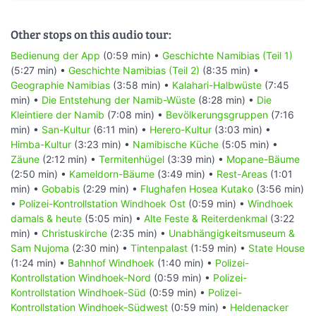
Other stops on this audio tour:
Bedienung der App
(0:59 min) •
Geschichte Namibias (Teil 1)
(5:27 min) •
Geschichte Namibias (Teil 2)
(8:35 min) •
Geographie Namibias
(3:58 min) •
Kalahari-Halbwüste
(7:45
min) •
Die Entstehung der Namib-Wüste
(8:28 min) •
Die
Kleintiere der Namib
(7:08 min) •
Bevölkerungsgruppen
(7:16
min) •
San-Kultur
(6:11 min) •
Herero-Kultur
(3:03 min) •
Himba-Kultur
(3:23 min) •
Namibische Küche
(5:05 min) •
Zäune
(2:12 min) •
Termitenhügel
(3:39 min) •
Mopane-Bäume
(2:50 min) •
Kameldorn-Bäume
(3:49 min) •
Rest-Areas
(1:01
min) •
Gobabis
(2:29 min) •
Flughafen Hosea Kutako
(3:56 min)
•
Polizei-Kontrollstation Windhoek Ost
(0:59 min) •
Windhoek
damals & heute
(5:05 min) •
Alte Feste & Reiterdenkmal
(3:22
min) •
Christuskirche
(2:35 min) •
Unabhängigkeitsmuseum &
Sam Nujoma
(2:30 min) •
Tintenpalast
(1:59 min) •
State House
(1:24 min) •
Bahnhof Windhoek
(1:40 min) •
Polizei-
Kontrollstation Windhoek-Nord
(0:59 min) •
Polizei-
Kontrollstation Windhoek-Süd
(0:59 min) •
Polizei-
Kontrollstation Windhoek-Südwest
(0:59 min) •
Heldenacker