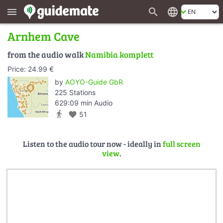
search
language
menu
Arnhem Cave
from the audio walk
Namibia komplett
Price: 24.99 €
by
AOYO-Guide GbR
225 Stations
629:09 min Audio
directions_walk
favorite
51
Listen to the audio tour now - ideally in
full screen
view
.