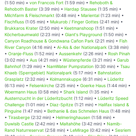
(1:50 min) •
von Francois Fort
(1:59 min) •
Rehoboth &
Rehoboth Baster
(3:39 min) •
Hardap Stausee
(1:35 min) •
Milchfarm & Fleischmarkt
(0:48 min) •
Mariental
(1:23 min) •
Fischfluss
(1:05 min) •
Mukurob / Finger Gottes
(2:41 min) •
Brukkaros Krater
(2:50 min) •
Keetmanshoop
(1:51 min) •
Köcherbaumwald
(2:23 min) •
Giant's Playground
(1:50 min) •
Canyon Roadhouse & Gondwana Cañon Park
(2:21 min) •
Fish
River Canyon
(4:16 min) •
Ai-Ais & der Nationalpark
(3:38 min)
•
Oranje-Fluss
(1:52 min) •
Aussenkehr
(2:26 min) •
Rosh Pinah
(3:02 min) •
Aus
(4:21 min) •
Wüstenpferde
(3:21 min) •
Garub
Bahnhof
(1:29 min) •
NamWater Pumpstation
(0:30 min) •
Tsau
Khaeb (Sperrgebiet) Nationalpark
(5:17 min) •
Bahnstation
Grasplatz
(2:32 min) •
Kolmannskuppe
(6:31 min) •
Lüderitz
(6:13 min) •
Felsenkirche
(2:25 min) •
Goerke Haus
(1:44 min) •
Woermann Haus
(0:58 min) •
Shark Island
(1:35 min) •
Austernzucht in der Lüderitzbucht
(1:12 min) •
Lüderitz Speed
Challenge
(1:01 min) •
Diaz-Spitze
(1:21 min) •
Halifax Island &
Pinguine
(1:47 min) •
Bethanie & das Schmelen Haus
(1:48 min)
•
Tirasberge
(2:32 min) •
Helmeringhausen
(1:58 min) •
Duwisib Castle
(2:42 min) •
Maltahöhe
(3:42 min) •
Namib-
Rand Naturreservat
(2:58 min) •
LeMirage
(0:42 min) •
Sesriem