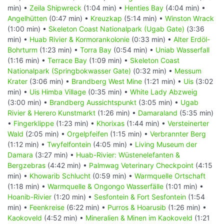
min) •
Zeila Shipwreck
(1:04 min) •
Henties Bay
(4:04 min) •
Angelhütten
(0:47 min) •
Kreuzkap
(5:14 min) •
Winston Wrack
(1:00 min) •
Skeleton Coast Nationalpark (Ugab Gate)
(3:36
min) •
Huab Rivier & Kormorankolonie
(0:33 min) •
Alter Erdöl-
Bohrturm
(1:23 min) •
Torra Bay
(0:54 min) •
Uniab Wasserfall
(1:16 min) •
Terrace Bay
(1:09 min) •
Skeleton Coast
Nationalpark (Springbokwasser Gate)
(0:32 min) •
Messum
Krater
(3:06 min) •
Brandberg West Mine
(1:21 min) •
Uis
(3:02
min) •
Uis Himba Village
(0:35 min) •
White Lady Abzweig
(3:00 min) •
Brandberg Aussichtspunkt
(3:05 min) •
Ugab
Rivier & Herero Kunstmarkt
(1:26 min) •
Damaraland
(5:35 min)
•
Fingerklippe
(1:23 min) •
Khorixas
(1:44 min) •
Versteinerter
Wald
(2:05 min) •
Orgelpfeifen
(1:15 min) •
Verbrannter Berg
(1:12 min) •
Twyfelfontein
(4:05 min) •
Living Museum der
Damara
(3:27 min) •
Huab-Rivier: Wüstenelefanten &
Bergzebras
(4:42 min) •
Palmwag Veterinary Checkpoint
(4:15
min) •
Khowarib Schlucht
(0:59 min) •
Warmquelle Ortschaft
(1:18 min) •
Warmquelle & Ongongo Wasserfälle
(1:01 min) •
Hoanib-Rivier
(1:20 min) •
Sesfontein & Fort Sesfontein
(1:54
min) •
Feenkreise
(6:22 min) •
Purros & Hoarusib
(1:26 min) •
Kaokoveld
(4:52 min) •
Mineralien & Minen im Kaokoveld
(1:21