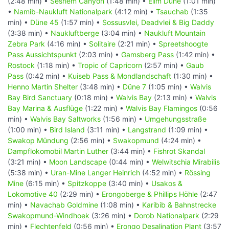
(2:48 min) •
Sesriem Canyon
(1:48 min) •
Elim Düne
(1:01 min)
•
Namib-Naukluft Nationalpark
(4:12 min) •
Tsauchab
(1:35
min) •
Düne 45
(1:57 min) •
Sossusvlei, Deadvlei & Big Daddy
(3:38 min) •
Naukluftberge
(3:04 min) •
Naukluft Mountain
Zebra Park
(4:16 min) •
Solitaire
(2:21 min) •
Spreetshoogte
Pass Aussichtspunkt
(2:03 min) •
Gamsberg Pass
(1:42 min) •
Rostock
(1:18 min) •
Tropic of Capricorn
(2:57 min) •
Gaub
Pass
(0:42 min) •
Kuiseb Pass & Mondlandschaft
(1:30 min) •
Henno Martin Shelter
(3:48 min) •
Düne 7
(1:05 min) •
Walvis
Bay Bird Sanctuary
(0:18 min) •
Walvis Bay
(2:13 min) •
Walvis
Bay Marina & Ausflüge
(1:22 min) •
Walvis Bay Flamingos
(0:56
min) •
Walvis Bay Saltworks
(1:56 min) •
Umgehungsstraße
(1:00 min) •
Bird Island
(3:11 min) •
Langstrand
(1:09 min) •
Swakop Mündung
(2:56 min) •
Swakopmund
(4:24 min) •
Dampflokomobil Martin Luther
(3:44 min) •
Fishrot Skandal
(3:21 min) •
Moon Landscape
(0:44 min) •
Welwitschia Mirabilis
(5:38 min) •
Uran-Mine Langer Heinrich
(4:52 min) •
Rössing
Mine
(6:15 min) •
Spitzkoppe
(3:40 min) •
Usakos &
Lokomotive 40
(2:29 min) •
Erongoberge & Phillips Höhle
(2:47
min) •
Navachab Goldmine
(1:08 min) •
Karibib & Bahnstrecke
Swakopmund-Windhoek
(3:26 min) •
Dorob Nationalpark
(2:29
min) •
Flechtenfeld
(0:56 min) •
Erongo Desalination Plant
(3:57