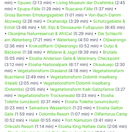
min) •
Opuwo
(2:13 min) •
Living Museum der Ovahimba
(2:45
min) •
Epupa-Fälle
(1:29 min) •
Ruacana-Fälle
(1:37 min) •
Gross Barmen Erholungsgebiet
(1:01 min) •
Von-Bach-Damm
Abzweig
(2:26 min) •
Okahandja
(3:29 min) •
Schutzgebiete &
Erindi
(3:46 min) •
Mt. Etjo & Dinosaurier Fußspuren
(6:45 min)
•
Okonjima Naturreservat & AfriCat
(5:29 min) •
Die Schlacht
am Waterberg
(7:21 min) •
Waterberg
(4:50 min) •
Otjiwarongo
(2:36 min) •
Krokodilfarm Otjiwarongo
(0:52 min) •
Outjo &
Bäckerei
(1:38 min) •
Wilderei & Jagd
(9:39 min) •
Brutalis
(5:05 min) •
Etosha Anderson Gate & Veterinary Checkpoint
(3:12 min) •
Etosha-Nationalpark
(6:17 min) •
Okaukuejo
(2:30
min) •
Vegetationsform Grasland
(4:18 min) •
Vegetationsform
Buschland
(2:49 min) •
Vegetationsform Dolomit-Inselberg
(Halali)
(2:05 min) •
Vegetationsform Dolomit-Inselberg
(Dolomite)
(2:05 min) •
Vegetationsform Kalk-Salzpfanne
(3:27
min) •
Vegetationsform Trockenwald
(0:33 min) •
Etosha
Toilette (umzäunt)
(0:31 min) •
Etosha Toilette (unumzäunt)
(0:23 min) •
Salvadora Wasserloch
(1:23 min) •
Etosha Galton
Gate
(1:59 min) •
Dolomite Resort
(1:07 min) •
Olifantsrus Camp
(0:52 min) •
Halali
(0:55 min) •
Fort Namutoni
(3:41 min) •
Onkoshi Resort
(1:14 min) •
Etosha King Nehale Gate
(2:06 min)