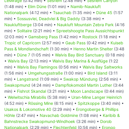
LeMirage
(0:42 min) •
Sesriem
(2:48 min) •
Sesriem Canyon
(1:48 min) •
Elim Düne
(1:01 min) •
Namib-Naukluft
Nationalpark
(4:12 min) •
Tsauchab
(1:35 min) •
Düne 45
(1:57
min) •
Sossusvlei, Deadvlei & Big Daddy
(3:38 min) •
Naukluftberge
(3:04 min) •
Naukluft Mountain Zebra Park
(4:16
min) •
Solitaire
(2:21 min) •
Spreetshoogte Pass Aussichtspunkt
(2:03 min) •
Gamsberg Pass
(1:42 min) •
Rostock
(1:18 min) •
Tropic of Capricorn
(2:57 min) •
Gaub Pass
(0:42 min) •
Kuiseb
Pass & Mondlandschaft
(1:30 min) •
Henno Martin Shelter
(3:48
min) •
Düne 7
(1:05 min) •
Walvis Bay Bird Sanctuary
(0:18 min)
•
Walvis Bay
(2:13 min) •
Walvis Bay Marina & Ausflüge
(1:22
min) •
Walvis Bay Flamingos
(0:56 min) •
Walvis Bay Saltworks
(1:56 min) •
Umgehungsstraße
(1:00 min) •
Bird Island
(3:11
min) •
Langstrand
(1:09 min) •
Swakop Mündung
(2:56 min) •
Swakopmund
(4:24 min) •
Dampflokomobil Martin Luther
(3:44
min) •
Fishrot Skandal
(3:21 min) •
Moon Landscape
(0:44 min)
•
Welwitschia Mirabilis
(5:38 min) •
Uran-Mine Langer Heinrich
(4:52 min) •
Rössing Mine
(6:15 min) •
Spitzkoppe
(3:40 min) •
Usakos & Lokomotive 40
(2:29 min) •
Erongoberge & Phillips
Höhle
(2:47 min) •
Navachab Goldmine
(1:08 min) •
Karibib &
Bahnstrecke Swakopmund-Windhoek
(3:26 min) •
Dorob
Nationalpark
(2:29 min) •
Flechtenfeld
(0:56 min) •
Erongo