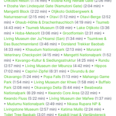
Onkoshi Resort
(1:14 min) •
Etosha King Nehale Gate
(2:06 min)
•
Etosha Van Lindequist Gate (Namutoni Gate)
(2:04 min) •
Mangetti Block
(2:22 min) •
Otjikoto Goldbergwerk &
Naturreservat
(2:15 min) •
Otavi
(1:12 min) •
Otavi-Berge
(2:52
min) •
Ghaub-Höhle & Drachenhauchloch
(4:19 min) •
Tsumeb
(4:43 min) •
Tsumeb Museum
(1:09 min) •
Lake Otjikoto
(3:36
min) •
Hoba-Meteorit
(3:06 min) •
Grootfontein
(2:31 min) •
Living Museum der Ju/‘Hoansi (San)
(1:34 min) •
Tsumkwe &
Das Buschmannland
(3:46 min) •
Dorsland Trekker Baobab
(4:33 min) •
Khaudum Nationalpark
(2:13 min) •
Mururani
Veterinary Checkpoint
(4:15 min) •
Mangetti Nationalpark
(1:52
min) •
Kavango-Kultur & Siedlungsstruktur
(4:25 min) •
Rundu
(2:57 min) •
Living Museum der Mbunza
(4:42 min) •
Hippos
(7:02 min) •
Caprivi-Zipfel
(6:31 min) •
Divundu & der
Okavango
(1:24 min) •
Popa Falls
(1:13 min) •
Mahango Game
Park
(1:54 min) •
Living Museum der Khwe
(1:58 min) •
Buffalo
Park
(2:08 min) •
Okavango Delta
(5:44 min) •
Bwabwata
Nationalpark
(6:29 min) •
Kwando Core Area
(2:22 min) •
Kwando Fluss
(5:22 min) •
Living Museum der Mafwe
(1:37 min)
•
Mudumu Nationalpark
(2:49 min) •
Nkasa Rupara NP &
Livingstone Museum
(2:57 min) •
Katima Mulilo
(2:24 min) •
Toilet Tree Baobab
(3:01 min) •
Kasikili Insel & Vierländereck