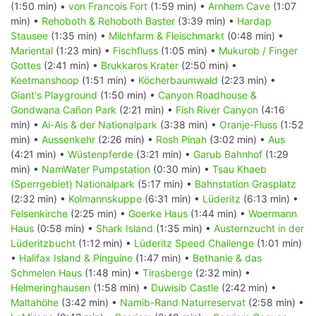
(1:50 min) •
von Francois Fort
(1:59 min) •
Arnhem Cave
(1:07
min) •
Rehoboth & Rehoboth Baster
(3:39 min) •
Hardap
Stausee
(1:35 min) •
Milchfarm & Fleischmarkt
(0:48 min) •
Mariental
(1:23 min) •
Fischfluss
(1:05 min) •
Mukurob / Finger
Gottes
(2:41 min) •
Brukkaros Krater
(2:50 min) •
Keetmanshoop
(1:51 min) •
Köcherbaumwald
(2:23 min) •
Giant's Playground
(1:50 min) •
Canyon Roadhouse &
Gondwana Cañon Park
(2:21 min) •
Fish River Canyon
(4:16
min) •
Ai-Ais & der Nationalpark
(3:38 min) •
Oranje-Fluss
(1:52
min) •
Aussenkehr
(2:26 min) •
Rosh Pinah
(3:02 min) •
Aus
(4:21 min) •
Wüstenpferde
(3:21 min) •
Garub Bahnhof
(1:29
min) •
NamWater Pumpstation
(0:30 min) •
Tsau Khaeb
(Sperrgebiet) Nationalpark
(5:17 min) •
Bahnstation Grasplatz
(2:32 min) •
Kolmannskuppe
(6:31 min) •
Lüderitz
(6:13 min) •
Felsenkirche
(2:25 min) •
Goerke Haus
(1:44 min) •
Woermann
Haus
(0:58 min) •
Shark Island
(1:35 min) •
Austernzucht in der
Lüderitzbucht
(1:12 min) •
Lüderitz Speed Challenge
(1:01 min)
•
Halifax Island & Pinguine
(1:47 min) •
Bethanie & das
Schmelen Haus
(1:48 min) •
Tirasberge
(2:32 min) •
Helmeringhausen
(1:58 min) •
Duwisib Castle
(2:42 min) •
Maltahöhe
(3:42 min) •
Namib-Rand Naturreservat
(2:58 min) •