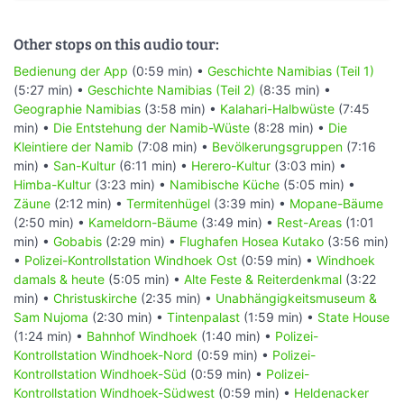
Other stops on this audio tour:
Bedienung der App
(0:59 min) •
Geschichte Namibias (Teil 1)
(5:27 min) •
Geschichte Namibias (Teil 2)
(8:35 min) •
Geographie Namibias
(3:58 min) •
Kalahari-Halbwüste
(7:45
min) •
Die Entstehung der Namib-Wüste
(8:28 min) •
Die
Kleintiere der Namib
(7:08 min) •
Bevölkerungsgruppen
(7:16
min) •
San-Kultur
(6:11 min) •
Herero-Kultur
(3:03 min) •
Himba-Kultur
(3:23 min) •
Namibische Küche
(5:05 min) •
Zäune
(2:12 min) •
Termitenhügel
(3:39 min) •
Mopane-Bäume
(2:50 min) •
Kameldorn-Bäume
(3:49 min) •
Rest-Areas
(1:01
min) •
Gobabis
(2:29 min) •
Flughafen Hosea Kutako
(3:56 min)
•
Polizei-Kontrollstation Windhoek Ost
(0:59 min) •
Windhoek
damals & heute
(5:05 min) •
Alte Feste & Reiterdenkmal
(3:22
min) •
Christuskirche
(2:35 min) •
Unabhängigkeitsmuseum &
Sam Nujoma
(2:30 min) •
Tintenpalast
(1:59 min) •
State House
(1:24 min) •
Bahnhof Windhoek
(1:40 min) •
Polizei-
Kontrollstation Windhoek-Nord
(0:59 min) •
Polizei-
Kontrollstation Windhoek-Süd
(0:59 min) •
Polizei-
Kontrollstation Windhoek-Südwest
(0:59 min) •
Heldenacker