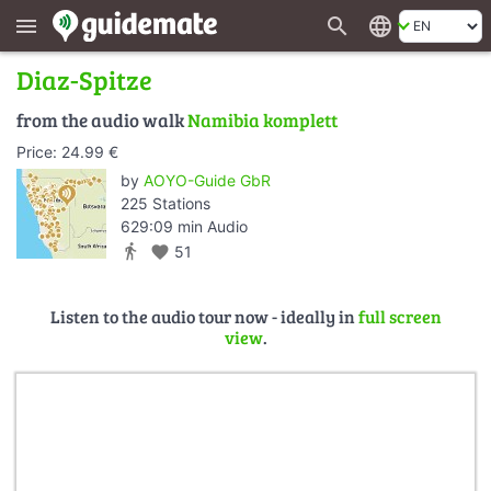
search
language
menu
Diaz-Spitze
from the audio walk
Namibia komplett
Price: 24.99 €
by
AOYO-Guide GbR
225 Stations
629:09 min Audio
directions_walk
favorite
51
Listen to the audio tour now - ideally in
full screen
view
.