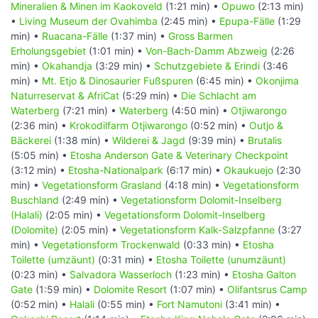
Mineralien & Minen im Kaokoveld
(1:21 min) •
Opuwo
(2:13 min)
•
Living Museum der Ovahimba
(2:45 min) •
Epupa-Fälle
(1:29
min) •
Ruacana-Fälle
(1:37 min) •
Gross Barmen
Erholungsgebiet
(1:01 min) •
Von-Bach-Damm Abzweig
(2:26
min) •
Okahandja
(3:29 min) •
Schutzgebiete & Erindi
(3:46
min) •
Mt. Etjo & Dinosaurier Fußspuren
(6:45 min) •
Okonjima
Naturreservat & AfriCat
(5:29 min) •
Die Schlacht am
Waterberg
(7:21 min) •
Waterberg
(4:50 min) •
Otjiwarongo
(2:36 min) •
Krokodilfarm Otjiwarongo
(0:52 min) •
Outjo &
Bäckerei
(1:38 min) •
Wilderei & Jagd
(9:39 min) •
Brutalis
(5:05 min) •
Etosha Anderson Gate & Veterinary Checkpoint
(3:12 min) •
Etosha-Nationalpark
(6:17 min) •
Okaukuejo
(2:30
min) •
Vegetationsform Grasland
(4:18 min) •
Vegetationsform
Buschland
(2:49 min) •
Vegetationsform Dolomit-Inselberg
(Halali)
(2:05 min) •
Vegetationsform Dolomit-Inselberg
(Dolomite)
(2:05 min) •
Vegetationsform Kalk-Salzpfanne
(3:27
min) •
Vegetationsform Trockenwald
(0:33 min) •
Etosha
Toilette (umzäunt)
(0:31 min) •
Etosha Toilette (unumzäunt)
(0:23 min) •
Salvadora Wasserloch
(1:23 min) •
Etosha Galton
Gate
(1:59 min) •
Dolomite Resort
(1:07 min) •
Olifantsrus Camp
(0:52 min) •
Halali
(0:55 min) •
Fort Namutoni
(3:41 min) •