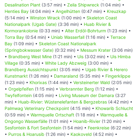
Desalination Plant
(3:57 min) •
Zeila Shipwreck
(1:04 min) •
Henties Bay
(4:04 min) •
Angelhütten
(0:47 min) •
Kreuzkap
(5:14 min) •
Winston Wrack
(1:00 min) •
Skeleton Coast
Nationalpark (Ugab Gate)
(3:36 min) •
Huab Rivier &
Kormorankolonie
(0:33 min) •
Alter Erdöl-Bohrturm
(1:23 min) •
Torra Bay
(0:54 min) •
Uniab Wasserfall
(1:16 min) •
Terrace
Bay
(1:09 min) •
Skeleton Coast Nationalpark
(Springbokwasser Gate)
(0:32 min) •
Messum Krater
(3:06 min)
•
Brandberg West Mine
(1:21 min) •
Uis
(3:02 min) •
Uis Himba
Village
(0:35 min) •
White Lady Abzweig
(3:00 min) •
Brandberg Aussichtspunkt
(3:05 min) •
Ugab Rivier & Herero
Kunstmarkt
(1:26 min) •
Damaraland
(5:35 min) •
Fingerklippe
(1:23 min) •
Khorixas
(1:44 min) •
Versteinerter Wald
(2:05 min)
•
Orgelpfeifen
(1:15 min) •
Verbrannter Berg
(1:12 min) •
Twyfelfontein
(4:05 min) •
Living Museum der Damara
(3:27
min) •
Huab-Rivier: Wüstenelefanten & Bergzebras
(4:42 min) •
Palmwag Veterinary Checkpoint
(4:15 min) •
Khowarib Schlucht
(0:59 min) •
Warmquelle Ortschaft
(1:18 min) •
Warmquelle &
Ongongo Wasserfälle
(1:01 min) •
Hoanib-Rivier
(1:20 min) •
Sesfontein & Fort Sesfontein
(1:54 min) •
Feenkreise
(6:22 min)
•
Purros & Hoarusib
(1:26 min) •
Kaokoveld
(4:52 min) •