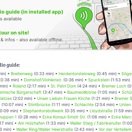
tion.bremen.de/sixcms/detail.php?gsid=bremen59.c.1462.de
o guide (in installed app)
-tourismus.de/airbus
gzeug)“. In: Wikipedia, Die freie Enzyklopädie. Bearbeitungsstand:
s available
ttps://de.wikipedia.org/w/index.php?title=Bremen_(Flugzeug)&old
nuar 2016, 10:23 UTC)
tour on site!
Fw 200“. In: Wikipedia, Die freie Enzyklopädie. Bearbeitungsstand: 
 infos - also available offline.
ttps://de.wikipedia.org/w/index.php?title=Focke-Wulf_Fw_200&old
nuar 2016, 10:29 UTC)
“. In: Wikipedia, Die freie Enzyklopädie. Bearbeitungsstand: 16. Se
ttps://de.wikipedia.org/w/index.php?title=Bremer_Haus&oldid=146
dio guide:
0:53 UTC)
min) •
Breitenweg
(0:33 min) •
Herdentorsteinweg
(0:45 min) •
Söges
feld“. In: Wikipedia, Die freie Enzyklopädie. Bearbeitungsstand: 8. 
(0:38 min) •
Domshof/Viohlenstr.
(0:36 min) •
Spuckstein
(1:53 min)
ttps://de.wikipedia.org/w/index.php?title=Koch_%26_Bergfeld&old
min) •
Roland
(2:17 min) •
St. Petri Dom
(4:24 min) •
Bremer Loch
(0
nuar 2016, 11:54 UTC)
emische Bürgerschaft
(3:47 min) •
Baumwollbörse
(1:05 min) •
Schüt
Deichverband am rechten Weserufer“. In: Wikipedia, Die freie Enzykl
latzes
(2:02 min) •
Unser Lieben Frauen Kirche
(1:21 min) •
Bremer S
: 1. September 2015, 12:24 UTC. URL:
https://de.wikipedia.org/w/i
e
(10:07 min) •
Stintbrücke
(1:11 min) •
Schlachte
(2:54 min) •
Unten 
_Deichverband_am_rechten_Weserufer&oldid=145622982
(Abgerufen: 
0:09 min) •
Stephanitorsbollwerk
(0:35 min) •
Lloydstraße
(1:59 min
huppen 1
(0:28 min) •
Ecke Konsul-Smidt Str.
(1:06 min) •
Ecke Marc
chein“. In: Wikipedia, Die freie Enzyklopädie. Bearbeitungsstand: 30.
17 min) •
Am Holzhafen
(1:33 min) •
Waller Stieg / Fabrikenufer
(1:00
/de.wikipedia.org/w/index.php?title=Stockangelschein&oldid=14361
3 min) •
Waller Ring/Waller Heerstraße
(2:43 min) •
Vor der Verteiler
2:08 UTC)