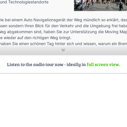
- und Technologiestandorte
ie bei einem Auto Navigationsgerät der Weg mündlich so erklärt, das
sen sondern Ihren Blick für den Verkehr und die Umgebung frei hab
eg abgekommen sind, haben Sie zur Unterstützung die Moving Map
e wieder auf den richtigen Weg bringt.
aben Sie einen schönen Tag hinter sich und wissen, warum ein Breme
ansestadt Bremen ist.
Listen to the audio tour now - ideally in
full screen view
.
der Stadt Bremen“. In: Wikipedia, Die freie Enzyklopädie. Bearbeitun
 URL:
https://de.wikipedia.org/w/index.php?
_der_Stadt_Bremen&oldid=149697481
(Abgerufen: 3. Januar 2016, 11
 Friedhof“. In: Wikipedia, Die freie Enzyklopädie. Bearbeitungsstand:
ttps://de.wikipedia.org/w/index.php?title=Riensberger_Friedhof&o
nuar 2016, 08:28 UTC)
dendronparkbremen.de/
n-Park Bremen“. In: Wikipedia, Die freie Enzyklopädie. Bearbeitungs
9:19 UTC. URL:
https://de.wikipedia.org/w/index.php?title=Rhodod
id=149076023
(Abgerufen: 5. Januar 2016, 08:42 UTC)