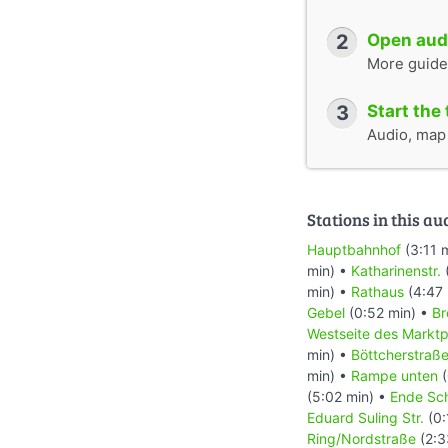
http://www.innova
2
Open audi
http://www.bremen
Seite „Bremen (Flu
More guide
15:54 UTC. URL:
h
(Abgerufen: 5. Ja
3
Start the 
Seite „Focke-Wulf 
Audio, map &
21:58 UTC. URL:
h
(Abgerufen: 5. Ja
Seite „Bremer Haus
15:00 UTC. URL:
h
Stations in this au
5. Januar 2016, 1
Hauptbahnhof
(3:11 
Seite „Koch & Berg
min) •
Katharinenstr.
17:08 UTC. URL:
h
min) •
Rathaus
(4:47 
(Abgerufen: 5. Ja
Gebel
(0:52 min) •
Br
Seite „Bremischer 
Westseite des Marktp
Bearbeitungsstand
min) •
Böttcherstraß
title=Bremischer
min) •
Rampe unten
(
11:57 UTC)
(5:02 min) •
Ende Sc
Seite „Stockangels
Eduard Suling Str.
(0:
UTC. URL:
https:/
Ring/Nordstraße
(2:3
5. Januar 2016, 1