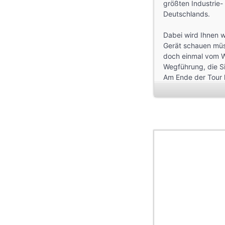
größten Industrie
Deutschlands.
Dabei wird Ihnen w
Gerät schauen müs
doch einmal vom W
Wegführung, die Si
Am Ende der Tour h
seine Freie- und H
Quellenangaben
Seite „Geschichte 
2016, 12:54 UTC.
title=Geschichte
Seite „Riensberger
19:53 UTC. URL:
h
(Abgerufen: 5. Ja
http://www.rhodo
Seite „Rhododendro
Dezember 2015, 0
Park_Bremen&old