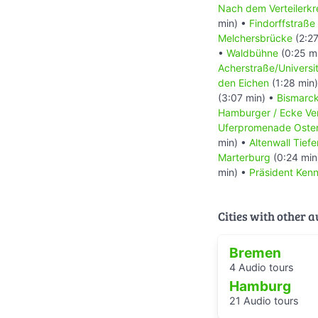
Nach dem Verteilerkr
http://www.hobby
min) •
Findorffstraße
http://www.weser-
Melchersbrücke
(2:27
_mediagalid,27115
•
Waldbühne
(0:25 m
Seite „Punkendeich
Acherstraße/Universit
UTC. URL:
https:/
den Eichen
(1:28 min
Januar 2016, 12:3
(3:07 min) •
Bismarc
Seite „Bremer Eisw
Hamburger / Ecke Ve
UTC. URL:
https:/
Uferpromenade Oste
Januar 2016, 12:5
min) •
Altenwall Tiefe
http://www.seenotr
Marterburg
(0:24 min
Seite „Deutsche Ge
min) •
Präsident Ken
Bearbeitungsstand
https://de.wikiped
title=Deutsche_G
Cities with other 
Januar 2016, 12:5
Seite „Balge (Arm 
2015, 10:05 UTC.
Bremen
title=Balge_(Arm_
4 Audio tours
Seite „Schnoor“. I
Hamburg
UTC. URL:
https:/
21 Audio tours
2016, 13:26 UTC)