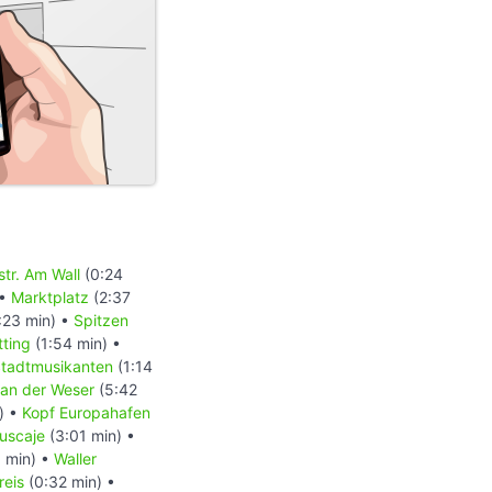
 29. November 2015,
id=148530953
25. Dezember 2015,
id=149432562
ptember 2015,
109905
(Abgerufen:
tr. Am Wall
(0:24
Dezember 2015,
 •
Marktplatz
(2:37
id=148873894
:23 min) •
Spitzen
ting
(1:54 min) •
opädie.
tadtmusikanten
(1:14
ndex.php?
an der Weser
(5:42
5. Januar 2016,
) •
Kopf Europahafen
uscaje
(3:01 min) •
 Juni 2015, 19:23
 min) •
Waller
9956
(Abgerufen:
kreis
(0:32 min) •