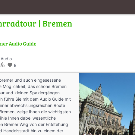
hrradtour | Bremen
mer Audio Guide
 Audio
rections_bike
favorite
8
ubremer und auch eingesessene
ve Möglichkeit, das schöne Bremen
our und kleinen Spaziergängen
h führe Sie mit dem Audio Guide mit
einer abwechslungsreichen Route
Bremen, zeige Ihnen die wichtigsten
ähle Ihnen dabei wesentliche
en Bremer Weg von der Entstehung
d Handelsstadt hin zu einem der