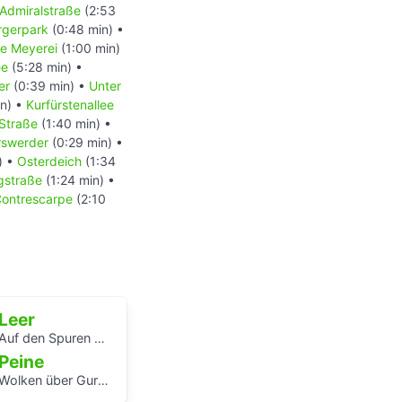
Admiralstraße
(2:53
rgerpark
(0:48 min) •
e-in-der-Weser-
e Meyerei
(1:00 min)
ee
(5:28 min) •
uar 2014, 19:49
ger
(0:39 min) •
Unter
(Abgerufen: 5.
n) •
Kurfürstenallee
Straße
(1:40 min) •
 Mai 2015, 07:34
rswerder
(0:29 min) •
223
(Abgerufen: 5.
) •
Osterdeich
(1:34
gstraße
(1:24 min) •
ontrescarpe
(2:10
klopädie.
bgerufen: 5.
nd: 18. Dezember
Leer
)
uf den Spuren des Teletta-Groß-Gymnasiums und seiner Namensgeberin
er 2015, 11:13
Peine
erufen: 5. Januar
olken über Gurbet - ein Hörspaziergang im Schatten des Stahlwerks