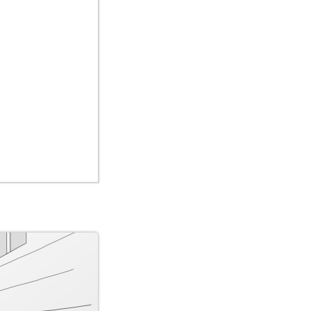
and: 24.
=Focke-
6, 22:30 UTC. URL:
nuar 2016, 09:27
tember 2015, 10:49
bgerufen: 5.
beitungsstand: 16.
uft-
tungsstand: 15.
 09:52 UTC)
15, 10:45 UTC. URL:
 Januar 2016,
 November 2015,
148078881