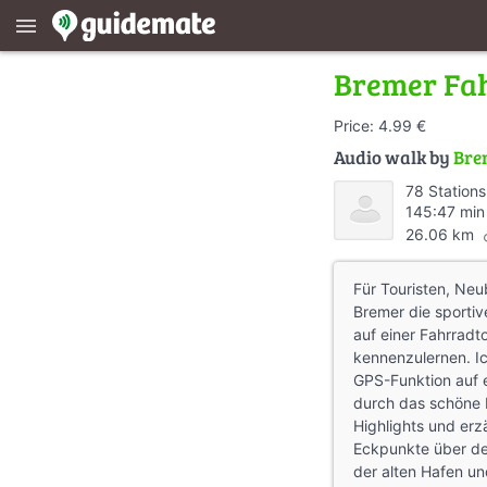
menu
Bremer Fa
Price: 4.99 €
Audio walk by
Bre
78 Stations
145:47 min
di
26.06 km
Für Touristen, Ne
Bremer die sporti
auf einer Fahrradt
kennenzulernen. Ic
GPS-Funktion auf 
durch das schöne 
Highlights und erz
Eckpunkte über d
der alten Hafen un