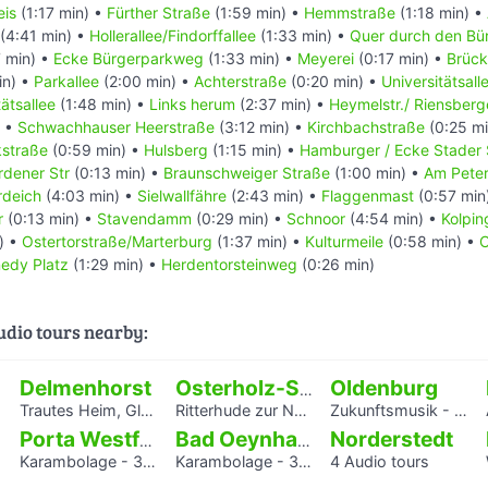
eis
(1:17 min) •
Fürther Straße
(1:59 min) •
Hemmstraße
(1:18 min) •
-angeln.com/binnenangeln_weserzander.php
(4:41 min) •
Hollerallee/Findorffallee
(1:33 min) •
Quer durch den Bü
kurier.de/bremen/bremen-fotos_galerie,-Seehunde-und-Schweinswal
 min) •
Ecke Bürgerparkweg
(1:33 min) •
Meyerei
(0:17 min) •
Brück
.html
in) •
Parkallee
(2:00 min) •
Achterstraße
(0:20 min) •
Universitätsall
“. In: Wikipedia, Die freie Enzyklopädie. Bearbeitungsstand: 12. Jan
ätsallee
(1:48 min) •
Links herum
(2:37 min) •
Heymelstr./ Riensber
/de.wikipedia.org/w/index.php?title=Punkendeich&oldid=126406588
) •
Schwachhauser Heerstraße
(3:12 min) •
Kirchbachstraße
(0:25 mi
5 UTC)
kstraße
(0:59 min) •
Hulsberg
(1:15 min) •
Hamburger / Ecke Stader 
ette“. In: Wikipedia, Die freie Enzyklopädie. Bearbeitungsstand: 25.
rdener Str
(0:13 min) •
Braunschweiger Straße
(1:00 min) •
Am Pete
/de.wikipedia.org/w/index.php?title=Bremer_Eiswette&oldid=142451
rdeich
(4:03 min) •
Sielwallfähre
(2:43 min) •
Flaggenmast
(0:57 min
2 UTC)
r
(0:13 min) •
Stavendamm
(0:29 min) •
Schnoor
(4:54 min) •
Kolpin
etter.de/wer-wir-sind/kurzportrait/zahlen-fakten/
) •
Ostertorstraße/Marterburg
(1:37 min) •
Kulturmeile
(0:58 min) •
C
sellschaft zur Rettung Schiffbrüchiger“. In: Wikipedia, Die freie Enzy
nedy Platz
(1:29 min) •
Herdentorsteinweg
(0:26 min)
: 13. Dezember 2015, 16:40 UTC. URL:
ia.org/w/index.php?
esellschaft_zur_Rettung_Schiffbr%C3%BCchiger&oldid=149023449
(A
audio tours nearby:
8 UTC)
der Weser)“. In: Wikipedia, Die freie Enzyklopädie. Bearbeitungssta
 URL:
https://de.wikipedia.org/w/index.php?
Delmenhorst
Oldenburg
Osterholz-Scharmbeck
der_Weser)&oldid=149175016
(Abgerufen: 5. Januar 2016, 13:16 UTC
Trautes Heim, Glück allein - interaktiver Audiowalk zum Einfamilienhaus von Katrin Bretschneider &Company
Ritterhude zur NS-Zeit
Zukunftsmusik - Wir werden uns erinnert haben.
A
n: Wikipedia, Die freie Enzyklopädie. Bearbeitungsstand: 23. Novemb
Norderstedt
Porta Westfalica
Bad Oeynhausen
/de.wikipedia.org/w/index.php?title=Schnoor&oldid=148313789
(Abg
Karambolage - 3 Hörstationen
Karambolage - 3 Hörstationen
4 Audio tours
W