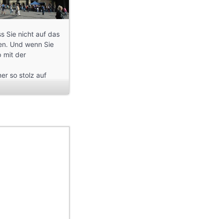
s Sie nicht auf das
en. Und wenn Sie
 mit der
r so stolz auf
gsstand: 2. Januar
:19 UTC)
 28. August 2015,
ldid=145509515
stand: 15.
endron-