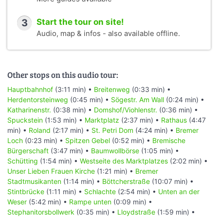
3
Start the tour on site!
Audio, map & infos - also available offline.
Other stops on this audio tour:
Hauptbahnhof
(3:11 min) •
Breitenweg
(0:33 min) •
Herdentorsteinweg
(0:45 min) •
Sögestr. Am Wall
(0:24 min) •
Katharinenstr.
(0:38 min) •
Domshof/Viohlenstr.
(0:36 min) •
Spuckstein
(1:53 min) •
Marktplatz
(2:37 min) •
Rathaus
(4:47
min) •
Roland
(2:17 min) •
St. Petri Dom
(4:24 min) •
Bremer
Loch
(0:23 min) •
Spitzen Gebel
(0:52 min) •
Bremische
Bürgerschaft
(3:47 min) •
Baumwollbörse
(1:05 min) •
Schütting
(1:54 min) •
Westseite des Marktplatzes
(2:02 min) •
Unser Lieben Frauen Kirche
(1:21 min) •
Bremer
Stadtmusikanten
(1:14 min) •
Böttcherstraße
(10:07 min) •
Stintbrücke
(1:11 min) •
Schlachte
(2:54 min) •
Unten an der
Weser
(5:42 min) •
Rampe unten
(0:09 min) •
Stephanitorsbollwerk
(0:35 min) •
Lloydstraße
(1:59 min) •