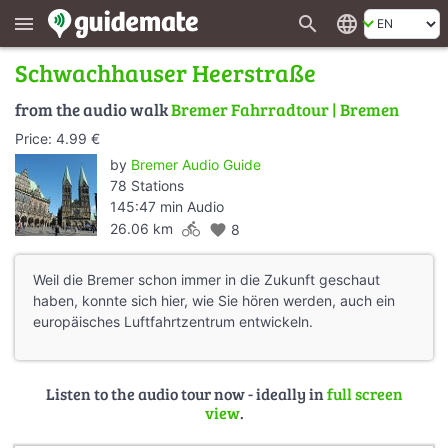
search
language
menu
Schwachhauser Heerstraße
from the audio walk
Bremer Fahrradtour | Bremen
Price: 4.99 €
by
Bremer Audio Guide
78 Stations
145:47 min Audio
directions_bike
26.06 km
favorite
8
Weil die Bremer schon immer in die Zukunft geschaut
haben, konnte sich hier, wie Sie hören werden, auch ein
europäisches Luftfahrtzentrum entwickeln.
Listen to the audio tour now - ideally in
full screen
view
.