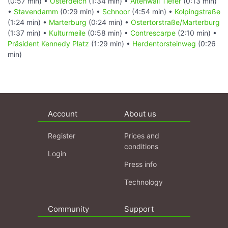
(0:57 min) •
Osterdeich
(1:34 min) •
Altenwall Tiefer
(0:13 min)
•
Stavendamm
(0:29 min) •
Schnoor
(4:54 min) •
Kolpingstraße
(1:24 min) •
Marterburg
(0:24 min) •
Ostertorstraße/Marterburg
(1:37 min) •
Kulturmeile
(0:58 min) •
Contrescarpe
(2:10 min) •
Präsident Kennedy Platz
(1:29 min) •
Herdentorsteinweg
(0:26
min)
Account
About us
Register
Prices and
conditions
Login
Press info
Technology
Community
Support