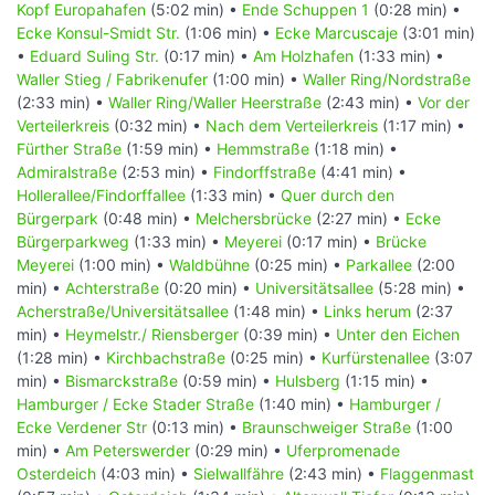
Kopf Europahafen
(5:02 min) •
Ende Schuppen 1
(0:28 min) •
Ecke Konsul-Smidt Str.
(1:06 min) •
Ecke Marcuscaje
(3:01 min)
•
Eduard Suling Str.
(0:17 min) •
Am Holzhafen
(1:33 min) •
Waller Stieg / Fabrikenufer
(1:00 min) •
Waller Ring/Nordstraße
(2:33 min) •
Waller Ring/Waller Heerstraße
(2:43 min) •
Vor der
Verteilerkreis
(0:32 min) •
Nach dem Verteilerkreis
(1:17 min) •
Fürther Straße
(1:59 min) •
Hemmstraße
(1:18 min) •
Admiralstraße
(2:53 min) •
Findorffstraße
(4:41 min) •
Hollerallee/Findorffallee
(1:33 min) •
Quer durch den
Bürgerpark
(0:48 min) •
Melchersbrücke
(2:27 min) •
Ecke
Bürgerparkweg
(1:33 min) •
Meyerei
(0:17 min) •
Brücke
Meyerei
(1:00 min) •
Waldbühne
(0:25 min) •
Parkallee
(2:00
min) •
Achterstraße
(0:20 min) •
Universitätsallee
(5:28 min) •
Acherstraße/Universitätsallee
(1:48 min) •
Links herum
(2:37
min) •
Heymelstr./ Riensberger
(0:39 min) •
Unter den Eichen
(1:28 min) •
Kirchbachstraße
(0:25 min) •
Kurfürstenallee
(3:07
min) •
Bismarckstraße
(0:59 min) •
Hulsberg
(1:15 min) •
Hamburger / Ecke Stader Straße
(1:40 min) •
Hamburger /
Ecke Verdener Str
(0:13 min) •
Braunschweiger Straße
(1:00
min) •
Am Peterswerder
(0:29 min) •
Uferpromenade
Osterdeich
(4:03 min) •
Sielwallfähre
(2:43 min) •
Flaggenmast