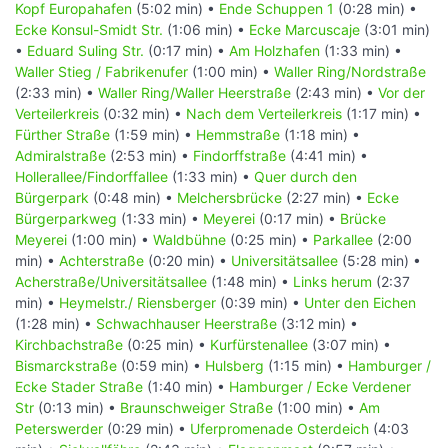
Kopf Europahafen
(5:02 min) •
Ende Schuppen 1
(0:28 min) •
Ecke Konsul-Smidt Str.
(1:06 min) •
Ecke Marcuscaje
(3:01 min)
•
Eduard Suling Str.
(0:17 min) •
Am Holzhafen
(1:33 min) •
Waller Stieg / Fabrikenufer
(1:00 min) •
Waller Ring/Nordstraße
(2:33 min) •
Waller Ring/Waller Heerstraße
(2:43 min) •
Vor der
Verteilerkreis
(0:32 min) •
Nach dem Verteilerkreis
(1:17 min) •
Fürther Straße
(1:59 min) •
Hemmstraße
(1:18 min) •
Admiralstraße
(2:53 min) •
Findorffstraße
(4:41 min) •
Hollerallee/Findorffallee
(1:33 min) •
Quer durch den
Bürgerpark
(0:48 min) •
Melchersbrücke
(2:27 min) •
Ecke
Bürgerparkweg
(1:33 min) •
Meyerei
(0:17 min) •
Brücke
Meyerei
(1:00 min) •
Waldbühne
(0:25 min) •
Parkallee
(2:00
min) •
Achterstraße
(0:20 min) •
Universitätsallee
(5:28 min) •
Acherstraße/Universitätsallee
(1:48 min) •
Links herum
(2:37
min) •
Heymelstr./ Riensberger
(0:39 min) •
Unter den Eichen
(1:28 min) •
Schwachhauser Heerstraße
(3:12 min) •
Kirchbachstraße
(0:25 min) •
Kurfürstenallee
(3:07 min) •
Bismarckstraße
(0:59 min) •
Hulsberg
(1:15 min) •
Hamburger /
Ecke Stader Straße
(1:40 min) •
Hamburger / Ecke Verdener
Str
(0:13 min) •
Braunschweiger Straße
(1:00 min) •
Am
Peterswerder
(0:29 min) •
Uferpromenade Osterdeich
(4:03