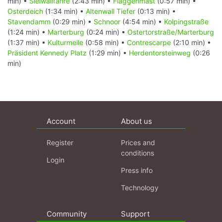
min) •
Sielwallfähre
(2:43 min) •
Flaggenmast
(0:57 min) •
Osterdeich
(1:34 min) •
Altenwall Tiefer
(0:13 min) •
Stavendamm
(0:29 min) •
Schnoor
(4:54 min) •
Kolpingstraße
(1:24 min) •
Marterburg
(0:24 min) •
Ostertorstraße/Marterburg
(1:37 min) •
Kulturmeile
(0:58 min) •
Contrescarpe
(2:10 min) •
Präsident Kennedy Platz
(1:29 min) •
Herdentorsteinweg
(0:26
min)
Account
About us
Register
Prices and
conditions
Login
Press info
Technology
Community
Support