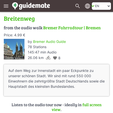
search
language
menu
Breitenweg
from the audio walk
Bremer Fahrradtour | Bremen
Price: 4.99 €
by
Bremer Audio Guide
78 Stations
145:47 min Audio
directions_bike
26.06 km
favorite
8
Auf dem Weg zur Innenstadt ein paar Eckpunkte zu
unserer schönen Stadt. Wir sind mit rund 550 000
Einwohnern die zehntgrößte Stadt Deutschlands sowie die
Hauptstadt des kleinsten Bundeslandes.
Listen to the audio tour now - ideally in
full screen
view
.