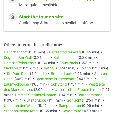
More guides available
3
Start the tour on site!
Audio, map & infos - also available offline.
Other stops on this audio tour:
Hauptbahnhof
(3:11 min) •
Herdentorsteinweg
(0:45 min) •
Sögestr. Am Wall
(0:24 min) •
Katharinenstr.
(0:38 min) •
Domshof/Viohlenstr.
(0:36 min) •
Spuckstein
(1:53 min) •
Marktplatz
(2:37 min) •
Rathaus
(4:47 min) •
Roland
(2:17 min)
•
St. Petri Dom
(4:24 min) •
Bremer Loch
(0:23 min) •
Spitzen
Gebel
(0:52 min) •
Bremische Bürgerschaft
(3:47 min) •
Baumwollbörse
(1:05 min) •
Schütting
(1:54 min) •
Westseite
des Marktplatzes
(2:02 min) •
Unser Lieben Frauen Kirche
(1:21
min) •
Bremer Stadtmusikanten
(1:14 min) •
Böttcherstraße
(10:07 min) •
Stintbrücke
(1:11 min) •
Schlachte
(2:54 min) •
Unten an der Weser
(5:42 min) •
Rampe unten
(0:09 min) •
Stephanitorsbollwerk
(0:35 min) •
Lloydstraße
(1:59 min) •