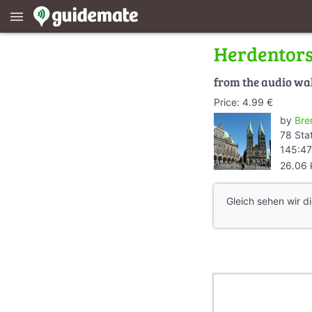
menu
Herdentor
from the audio wa
Price: 4.99 €
by
Bre
78 Sta
145:47
26.06
Gleich sehen wir d