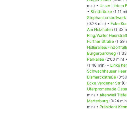
min) •
Unser Lieben F
•
Stintbrücke
(1:11 m
Stephanitorsbollwerk
(0:28 min) •
Ecke Kon
Am Holzhafen
(1:33 
Ring/Waller Heerstra
Fürther Straße
(1:59 
Hollerallee/Findorffall
Bürgerparkweg
(1:33
Parkallee
(2:00 min) 
(1:48 min) •
Links he
Schwachhauser Heer
Bismarckstraße
(0:59
Ecke Verdener Str
(0:
Uferpromenade Oste
min) •
Altenwall Tiefe
Marterburg
(0:24 min
min) •
Präsident Ken