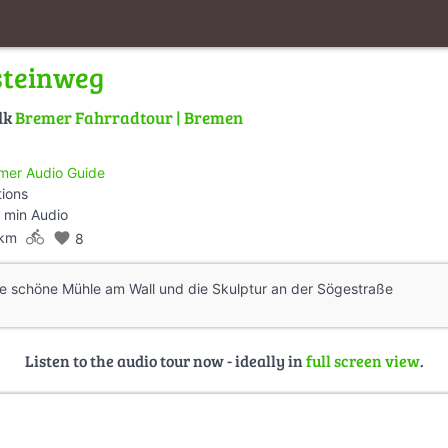
steinweg
lk
Bremer Fahrradtour | Bremen
mer Audio Guide
tions
 min Audio
directions_bike
 km
favorite
8
ie schöne Mühle am Wall und die Skulptur an der Sögestraße
Listen to the audio tour now - ideally in
full screen view
.