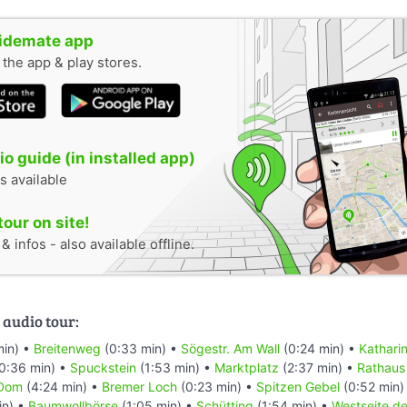
uidemate app
n the app & play stores.
o guide (in installed app)
s available
tour on site!
 infos - also available offline.
 audio tour:
min) •
Breitenweg
(0:33 min) •
Sögestr. Am Wall
(0:24 min) •
Katharin
0:36 min) •
Spuckstein
(1:53 min) •
Marktplatz
(2:37 min) •
Rathaus
 Dom
(4:24 min) •
Bremer Loch
(0:23 min) •
Spitzen Gebel
(0:52 min)
in) •
Baumwollbörse
(1:05 min) •
Schütting
(1:54 min) •
Westseite d