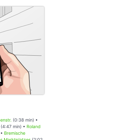
enstr.
(0:38 min) •
(4:47 min) •
Roland
 •
Bremische
es Marktplatzes
(2:02