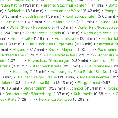
rauen Kirche
(1:21 min) •
Bremer Stadtmusikanten
(1:14 min) •
Böttc
in) •
Schlachte
(2:54 min) •
Unten an der Weser
(5:42 min) •
Rampe 
(0:35 min) •
Lloydstraße
(1:59 min) •
Kopf Europahafen
(5:02 min) 
sul-Smidt Str.
(1:06 min) •
Ecke Marcuscaje
(3:01 min) •
Eduard Suli
min) •
Waller Stieg / Fabrikenufer
(1:00 min) •
Waller Ring/Nordstraße
ße
(2:43 min) •
Vor der Verteilerkreis
(0:32 min) •
Nach dem Verteilerk
min) •
Hemmstraße
(1:18 min) •
Admiralstraße
(2:53 min) •
Findorffs
ee
(1:33 min) •
Quer durch den Bürgerpark
(0:48 min) •
Melchersbr
 min) •
Meyerei
(0:17 min) •
Brücke Meyerei
(1:00 min) •
Waldbühne
•
Achterstraße
(0:20 min) •
Universitätsallee
(5:28 min) •
Acherstraße
rum
(2:37 min) •
Heymelstr./ Riensberger
(0:39 min) •
Unter den Eic
straße
(3:12 min) •
Kirchbachstraße
(0:25 min) •
Kurfürstenallee
(3:0
 min) •
Hulsberg
(1:15 min) •
Hamburger / Ecke Stader Straße
(1:40
13 min) •
Braunschweiger Straße
(1:00 min) •
Am Peterswerder
(0:2
rdeich
(4:03 min) •
Sielwallfähre
(2:43 min) •
Flaggenmast
(0:57 min
r
(0:13 min) •
Stavendamm
(0:29 min) •
Schnoor
(4:54 min) •
Kolpin
) •
Ostertorstraße/Marterburg
(1:37 min) •
Kulturmeile
(0:58 min) •
C
nedy Platz
(1:29 min) •
Herdentorsteinweg
(0:26 min)