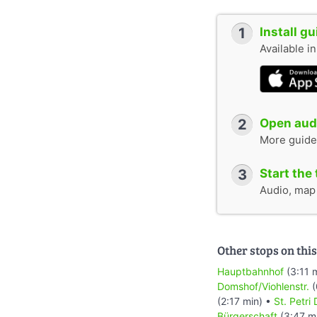
1
Install g
Available i
2
Open audi
More guide
3
Start the 
Audio, map &
Other stops on this
Hauptbahnhof
(3:11 
Domshof/Viohlenstr.
(
(2:17 min) •
St. Petri
Bürgerschaft
(3:47 m