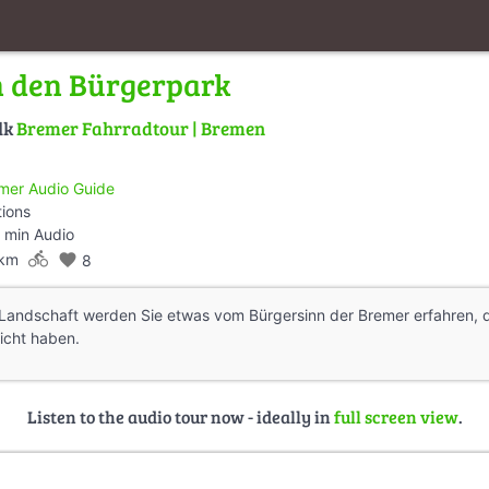
h den Bürgerpark
lk
Bremer Fahrradtour | Bremen
mer Audio Guide
tions
 min Audio
directions_bike
 km
favorite
8
Landschaft werden Sie etwas vom Bürgersinn der Bremer erfahren, 
icht haben.
Listen to the audio tour now - ideally in
full screen view
.