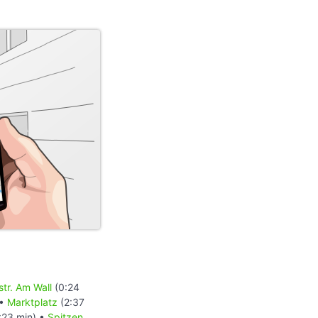
tr. Am Wall
(0:24
 •
Marktplatz
(2:37
:23 min) •
Spitzen