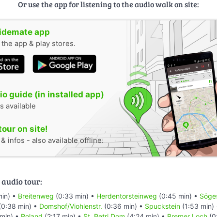
Or use the app for listening to the audio walk on site:
uidemate app
n the app & play stores.
o guide (in installed app)
s available
tour on site!
 infos - also available offline.
 audio tour:
min) •
Breitenweg
(0:33 min) •
Herdentorsteinweg
(0:45 min) •
Söges
(0:38 min) •
Domshof/Viohlenstr.
(0:36 min) •
Spuckstein
(1:53 min)
min) •
Roland
(2:17 min) •
St. Petri Dom
(4:24 min) •
Bremer Loch
(0