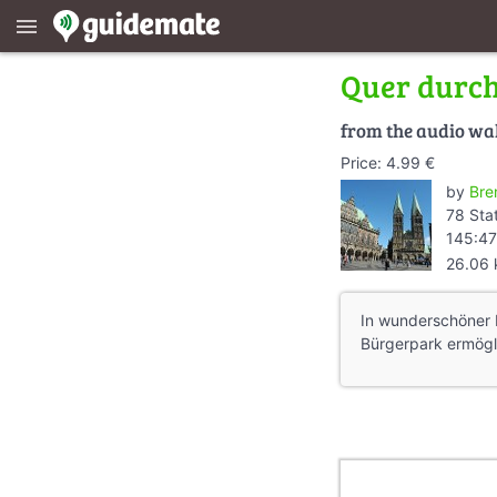
menu
Quer durc
from the audio wa
Price: 4.99 €
by
Bre
78 Sta
145:47
26.06
In wunderschöner 
Bürgerpark ermögl