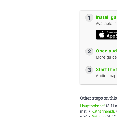
1
Install g
Available i
2
Open audi
More guide
3
Start the 
Audio, map &
Other stops on this
Hauptbahnhof
(3:11 
min) •
Katharinenstr.
min) •
Rathaus
(4:47 