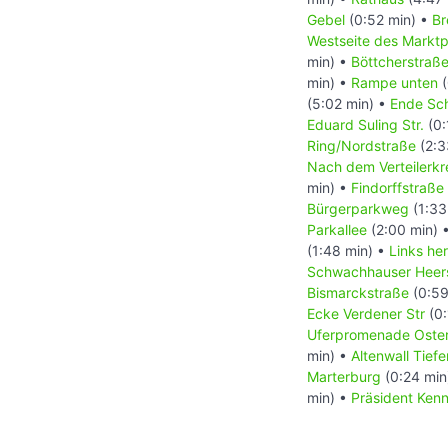
Gebel
(0:52 min) •
Br
Westseite des Marktp
min) •
Böttcherstraß
min) •
Rampe unten
(
(5:02 min) •
Ende Sc
Eduard Suling Str.
(0:
Ring/Nordstraße
(2:3
Nach dem Verteilerkr
min) •
Findorffstraße
Bürgerparkweg
(1:33
Parkallee
(2:00 min) 
(1:48 min) •
Links he
Schwachhauser Heer
Bismarckstraße
(0:59
Ecke Verdener Str
(0:
Uferpromenade Oste
min) •
Altenwall Tiefe
Marterburg
(0:24 min
min) •
Präsident Ken