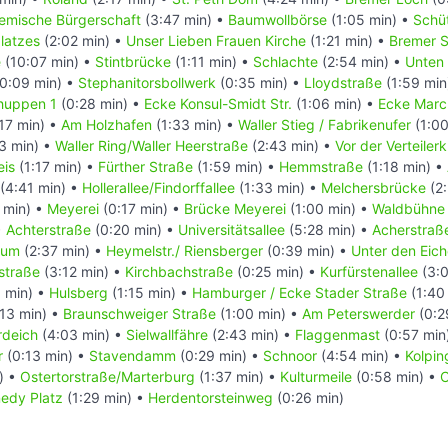
emische Bürgerschaft
(3:47 min) •
Baumwollbörse
(1:05 min) •
Schüt
latzes
(2:02 min) •
Unser Lieben Frauen Kirche
(1:21 min) •
Bremer S
e
(10:07 min) •
Stintbrücke
(1:11 min) •
Schlachte
(2:54 min) •
Unten 
0:09 min) •
Stephanitorsbollwerk
(0:35 min) •
Lloydstraße
(1:59 min
huppen 1
(0:28 min) •
Ecke Konsul-Smidt Str.
(1:06 min) •
Ecke Marc
17 min) •
Am Holzhafen
(1:33 min) •
Waller Stieg / Fabrikenufer
(1:00
3 min) •
Waller Ring/Waller Heerstraße
(2:43 min) •
Vor der Verteiler
eis
(1:17 min) •
Fürther Straße
(1:59 min) •
Hemmstraße
(1:18 min) •
(4:41 min) •
Hollerallee/Findorffallee
(1:33 min) •
Melchersbrücke
(2:
 min) •
Meyerei
(0:17 min) •
Brücke Meyerei
(1:00 min) •
Waldbühne
•
Achterstraße
(0:20 min) •
Universitätsallee
(5:28 min) •
Acherstraße
rum
(2:37 min) •
Heymelstr./ Riensberger
(0:39 min) •
Unter den Eic
straße
(3:12 min) •
Kirchbachstraße
(0:25 min) •
Kurfürstenallee
(3:0
 min) •
Hulsberg
(1:15 min) •
Hamburger / Ecke Stader Straße
(1:40
13 min) •
Braunschweiger Straße
(1:00 min) •
Am Peterswerder
(0:2
rdeich
(4:03 min) •
Sielwallfähre
(2:43 min) •
Flaggenmast
(0:57 min
r
(0:13 min) •
Stavendamm
(0:29 min) •
Schnoor
(4:54 min) •
Kolpin
) •
Ostertorstraße/Marterburg
(1:37 min) •
Kulturmeile
(0:58 min) •
C
nedy Platz
(1:29 min) •
Herdentorsteinweg
(0:26 min)