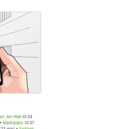
tr. Am Wall
(0:24
 •
Marktplatz
(2:37
:23 min) •
Spitzen