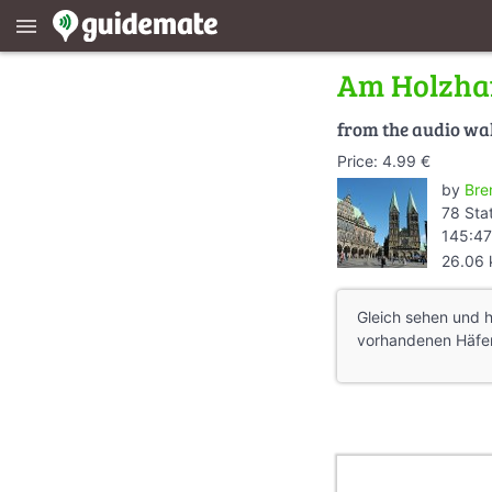
menu
Am Holzha
from the audio wa
Price: 4.99 €
by
Bre
78 Sta
145:47
26.06
Gleich sehen und h
vorhandenen Häfen 