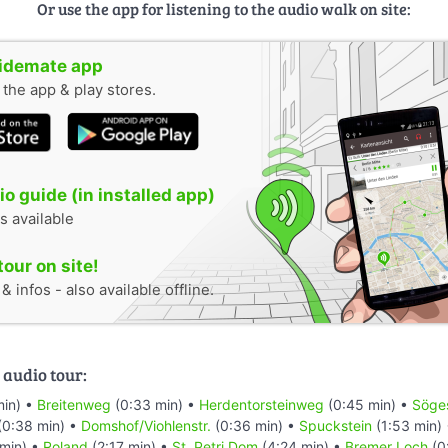
Or use the app for listening to the audio walk on site:
uidemate app
n the app & play stores.
o guide (in installed app)
s available
tour on site!
 infos - also available offline.
 audio tour:
min) •
Breitenweg
(0:33 min) •
Herdentorsteinweg
(0:45 min) •
Söges
(0:38 min) •
Domshof/Viohlenstr.
(0:36 min) •
Spuckstein
(1:53 min)
min) •
Roland
(2:17 min) •
St. Petri Dom
(4:24 min) •
Bremer Loch
(0