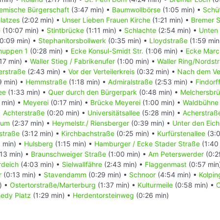
emische Bürgerschaft
(3:47 min) •
Baumwollbörse
(1:05 min) •
Schüt
latzes
(2:02 min) •
Unser Lieben Frauen Kirche
(1:21 min) •
Bremer S
e
(10:07 min) •
Stintbrücke
(1:11 min) •
Schlachte
(2:54 min) •
Unten 
0:09 min) •
Stephanitorsbollwerk
(0:35 min) •
Lloydstraße
(1:59 min
huppen 1
(0:28 min) •
Ecke Konsul-Smidt Str.
(1:06 min) •
Ecke Marc
17 min) •
Waller Stieg / Fabrikenufer
(1:00 min) •
Waller Ring/Nordst
erstraße
(2:43 min) •
Vor der Verteilerkreis
(0:32 min) •
Nach dem Ver
9 min) •
Hemmstraße
(1:18 min) •
Admiralstraße
(2:53 min) •
Findorf
ee
(1:33 min) •
Quer durch den Bürgerpark
(0:48 min) •
Melchersbr
 min) •
Meyerei
(0:17 min) •
Brücke Meyerei
(1:00 min) •
Waldbühne
•
Achterstraße
(0:20 min) •
Universitätsallee
(5:28 min) •
Acherstraße
rum
(2:37 min) •
Heymelstr./ Riensberger
(0:39 min) •
Unter den Eic
straße
(3:12 min) •
Kirchbachstraße
(0:25 min) •
Kurfürstenallee
(3:0
 min) •
Hulsberg
(1:15 min) •
Hamburger / Ecke Stader Straße
(1:40
13 min) •
Braunschweiger Straße
(1:00 min) •
Am Peterswerder
(0:2
rdeich
(4:03 min) •
Sielwallfähre
(2:43 min) •
Flaggenmast
(0:57 min
r
(0:13 min) •
Stavendamm
(0:29 min) •
Schnoor
(4:54 min) •
Kolpin
) •
Ostertorstraße/Marterburg
(1:37 min) •
Kulturmeile
(0:58 min) •
C
nedy Platz
(1:29 min) •
Herdentorsteinweg
(0:26 min)