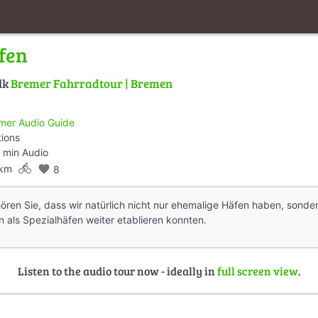
fen
lk
Bremer Fahrradtour | Bremen
mer Audio Guide
tions
 min Audio
directions_bike
 km
favorite
8
ören Sie, dass wir natürlich nicht nur ehemalige Häfen haben, sonder
als Spezialhäfen weiter etablieren konnten.
Listen to the audio tour now - ideally in
full screen view
.