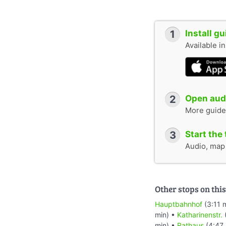
1
Install g
Available i
2
Open audi
More guide
3
Start the 
Audio, map &
Other stops on this
Hauptbahnhof
(3:11 
min) •
Katharinenstr.
min) •
Rathaus
(4:47 