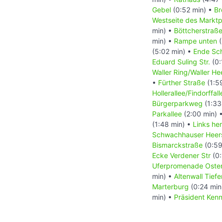
Gebel
(0:52 min) •
Br
Westseite des Marktp
min) •
Böttcherstraß
min) •
Rampe unten
(
(5:02 min) •
Ende Sc
Eduard Suling Str.
(0:
Waller Ring/Waller He
•
Fürther Straße
(1:5
Hollerallee/Findorffall
Bürgerparkweg
(1:33
Parkallee
(2:00 min) 
(1:48 min) •
Links he
Schwachhauser Heer
Bismarckstraße
(0:59
Ecke Verdener Str
(0:
Uferpromenade Oste
min) •
Altenwall Tiefe
Marterburg
(0:24 min
min) •
Präsident Ken