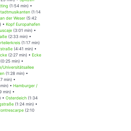
ting
(1:54 min) •
tadtmusikanten
(1:14
an der Weser
(5:42
) •
Kopf Europahafen
uscaje
(3:01 min) •
raße
(2:33 min) •
teilerkreis
(1:17 min)
fstraße
(4:41 min) •
ücke
(2:27 min) •
Ecke
(0:25 min) •
/Universitätsallee
hen
(1:28 min) •
7 min) •
 min) •
Hamburger /
9 min) •
) •
Osterdeich
(1:34
gstraße
(1:24 min) •
ontrescarpe
(2:10