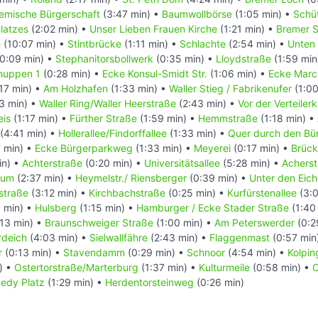
emische Bürgerschaft
(3:47 min) •
Baumwollbörse
(1:05 min) •
Schüt
latzes
(2:02 min) •
Unser Lieben Frauen Kirche
(1:21 min) •
Bremer S
e
(10:07 min) •
Stintbrücke
(1:11 min) •
Schlachte
(2:54 min) •
Unten 
0:09 min) •
Stephanitorsbollwerk
(0:35 min) •
Lloydstraße
(1:59 min
huppen 1
(0:28 min) •
Ecke Konsul-Smidt Str.
(1:06 min) •
Ecke Marc
17 min) •
Am Holzhafen
(1:33 min) •
Waller Stieg / Fabrikenufer
(1:00
3 min) •
Waller Ring/Waller Heerstraße
(2:43 min) •
Vor der Verteiler
eis
(1:17 min) •
Fürther Straße
(1:59 min) •
Hemmstraße
(1:18 min) •
(4:41 min) •
Hollerallee/Findorffallee
(1:33 min) •
Quer durch den Bü
 min) •
Ecke Bürgerparkweg
(1:33 min) •
Meyerei
(0:17 min) •
Brück
in) •
Achterstraße
(0:20 min) •
Universitätsallee
(5:28 min) •
Acherst
rum
(2:37 min) •
Heymelstr./ Riensberger
(0:39 min) •
Unter den Eic
straße
(3:12 min) •
Kirchbachstraße
(0:25 min) •
Kurfürstenallee
(3:0
 min) •
Hulsberg
(1:15 min) •
Hamburger / Ecke Stader Straße
(1:40
13 min) •
Braunschweiger Straße
(1:00 min) •
Am Peterswerder
(0:2
rdeich
(4:03 min) •
Sielwallfähre
(2:43 min) •
Flaggenmast
(0:57 min
r
(0:13 min) •
Stavendamm
(0:29 min) •
Schnoor
(4:54 min) •
Kolpin
) •
Ostertorstraße/Marterburg
(1:37 min) •
Kulturmeile
(0:58 min) •
C
nedy Platz
(1:29 min) •
Herdentorsteinweg
(0:26 min)