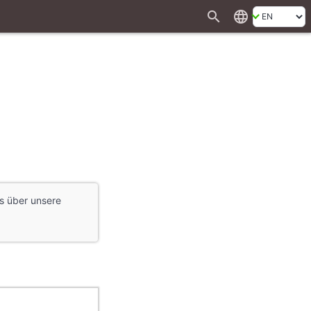
search
language
es über unsere