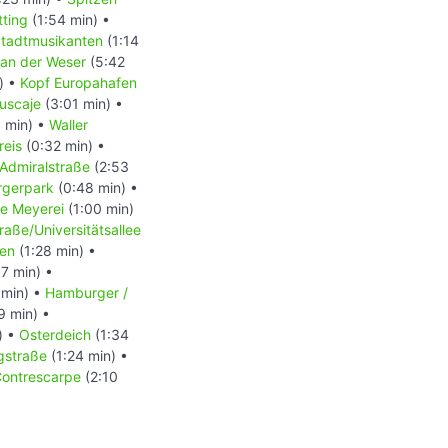
ting
(1:54 min) •
tadtmusikanten
(1:14
an der Weser
(5:42
) •
Kopf Europahafen
uscaje
(3:01 min) •
 min) •
Waller
kreis
(0:32 min) •
Admiralstraße
(2:53
rgerpark
(0:48 min) •
e Meyerei
(1:00 min)
raße/Universitätsallee
hen
(1:28 min) •
7 min) •
 min) •
Hamburger /
9 min) •
) •
Osterdeich
(1:34
gstraße
(1:24 min) •
ontrescarpe
(2:10