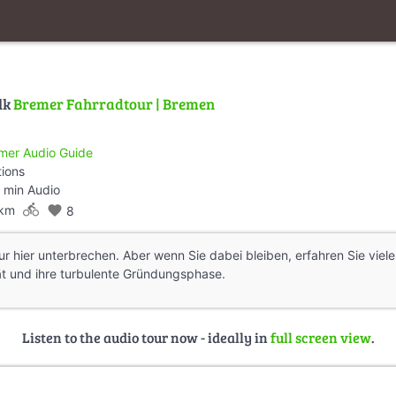
lk
Bremer Fahrradtour | Bremen
mer Audio Guide
tions
 min Audio
directions_bike
 km
favorite
8
ur hier unterbrechen. Aber wenn Sie dabei bleiben, erfahren Sie viel
ät und ihre turbulente Gründungsphase.
Listen to the audio tour now - ideally in
full screen view
.