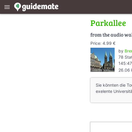
menu
Parkallee
from the audio wa
Price: 4.99 €
by
Bre
78 Sta
145:47
26.06
Sie könnten die To
exelente Universit