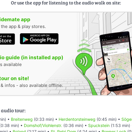
Or use the app for listening to the audio walk on site:
uidemate app
n the app & play stores.
o guide (in installed app)
s available
tour on site!
 infos - also available offline.
 audio tour:
min) •
Breitenweg
(0:33 min) •
Herdentorsteinweg
(0:45 min) •
Söges
(0:38 min) •
Domshof/Viohlenstr.
(0:36 min) •
Spuckstein
(1:53 min)
min) •
Roland
(2:17 min) •
St. Petri Dom
(4:24 min) •
Bremer Loch
(0