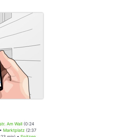
tr. Am Wall
(0:24
 •
Marktplatz
(2:37
:23 min) •
Spitzen