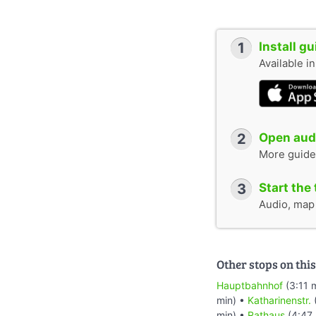
1
Install g
Available i
2
Open audi
More guide
3
Start the 
Audio, map &
Other stops on this
Hauptbahnhof
(3:11 
min) •
Katharinenstr.
min) •
Rathaus
(4:47 