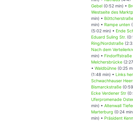
Gebel
(0:52 min) •
Br
Westseite des Marktp
min) •
Böttcherstraß
min) •
Rampe unten
(
(5:02 min) •
Ende Sc
Eduard Suling Str.
(0:
Ring/Nordstraße
(2:3
Nach dem Verteilerkr
min) •
Findorffstraße
Melchersbrücke
(2:27
•
Waldbühne
(0:25 m
(1:48 min) •
Links he
Schwachhauser Heer
Bismarckstraße
(0:59
Ecke Verdener Str
(0:
Uferpromenade Oste
min) •
Altenwall Tiefe
Marterburg
(0:24 min
min) •
Präsident Ken