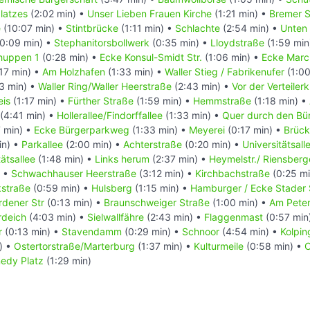
latzes
(2:02 min) •
Unser Lieben Frauen Kirche
(1:21 min) •
Bremer S
e
(10:07 min) •
Stintbrücke
(1:11 min) •
Schlachte
(2:54 min) •
Unten 
0:09 min) •
Stephanitorsbollwerk
(0:35 min) •
Lloydstraße
(1:59 min
huppen 1
(0:28 min) •
Ecke Konsul-Smidt Str.
(1:06 min) •
Ecke Marc
17 min) •
Am Holzhafen
(1:33 min) •
Waller Stieg / Fabrikenufer
(1:00
3 min) •
Waller Ring/Waller Heerstraße
(2:43 min) •
Vor der Verteiler
eis
(1:17 min) •
Fürther Straße
(1:59 min) •
Hemmstraße
(1:18 min) •
(4:41 min) •
Hollerallee/Findorffallee
(1:33 min) •
Quer durch den Bü
 min) •
Ecke Bürgerparkweg
(1:33 min) •
Meyerei
(0:17 min) •
Brück
in) •
Parkallee
(2:00 min) •
Achterstraße
(0:20 min) •
Universitätsall
ätsallee
(1:48 min) •
Links herum
(2:37 min) •
Heymelstr./ Riensber
) •
Schwachhauser Heerstraße
(3:12 min) •
Kirchbachstraße
(0:25 mi
kstraße
(0:59 min) •
Hulsberg
(1:15 min) •
Hamburger / Ecke Stader 
rdener Str
(0:13 min) •
Braunschweiger Straße
(1:00 min) •
Am Pete
rdeich
(4:03 min) •
Sielwallfähre
(2:43 min) •
Flaggenmast
(0:57 min
r
(0:13 min) •
Stavendamm
(0:29 min) •
Schnoor
(4:54 min) •
Kolpin
) •
Ostertorstraße/Marterburg
(1:37 min) •
Kulturmeile
(0:58 min) •
C
nedy Platz
(1:29 min)