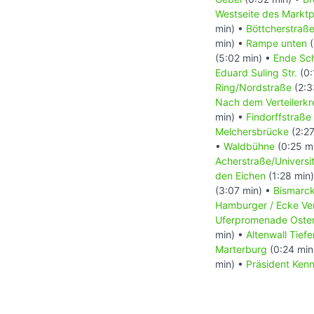
Westseite des Marktp
min) •
Böttcherstraß
min) •
Rampe unten
(
(5:02 min) •
Ende Sc
Eduard Suling Str.
(0:
Ring/Nordstraße
(2:3
Nach dem Verteilerkr
min) •
Findorffstraße
Melchersbrücke
(2:27
•
Waldbühne
(0:25 m
Acherstraße/Universit
den Eichen
(1:28 min
(3:07 min) •
Bismarc
Hamburger / Ecke Ve
Uferpromenade Oste
min) •
Altenwall Tiefe
Marterburg
(0:24 min
min) •
Präsident Ken