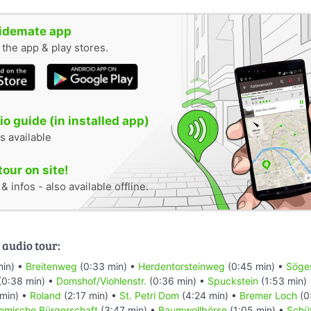
uidemate app
n the app & play stores.
o guide (in installed app)
s available
tour on site!
 infos - also available offline.
 audio tour:
min) •
Breitenweg
(0:33 min) •
Herdentorsteinweg
(0:45 min) •
Söges
(0:38 min) •
Domshof/Viohlenstr.
(0:36 min) •
Spuckstein
(1:53 min)
min) •
Roland
(2:17 min) •
St. Petri Dom
(4:24 min) •
Bremer Loch
(0
emische Bürgerschaft
(3:47 min) •
Baumwollbörse
(1:05 min) •
Schüt