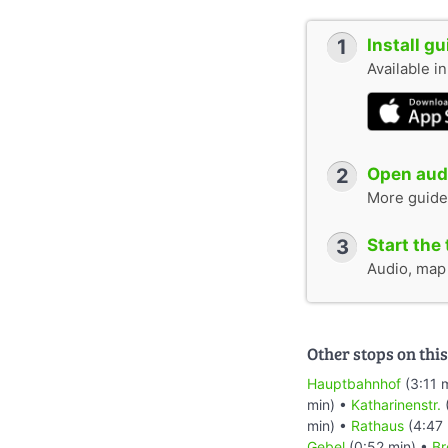
1
Install g
Available i
2
Open audi
More guide
3
Start the 
Audio, map &
Other stops on this
Hauptbahnhof
(3:11 
min) •
Katharinenstr.
min) •
Rathaus
(4:47 
Gebel
(0:52 min) •
Br