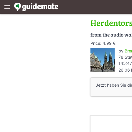
menu
Herdentor
from the audio wa
Price: 4.99 €
by
Bre
78 Sta
145:47
26.06
Jetzt haben Sie di