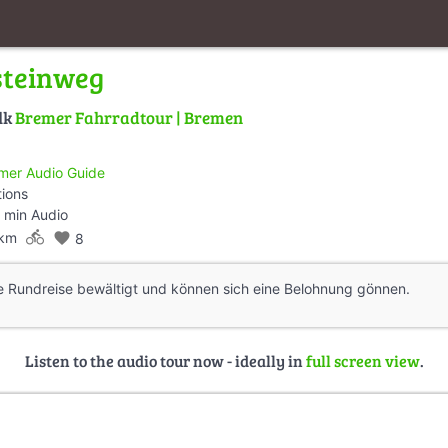
steinweg
lk
Bremer Fahrradtour | Bremen
mer Audio Guide
tions
 min Audio
directions_bike
 km
favorite
8
e Rundreise bewältigt und können sich eine Belohnung gönnen.
Listen to the audio tour now - ideally in
full screen view
.