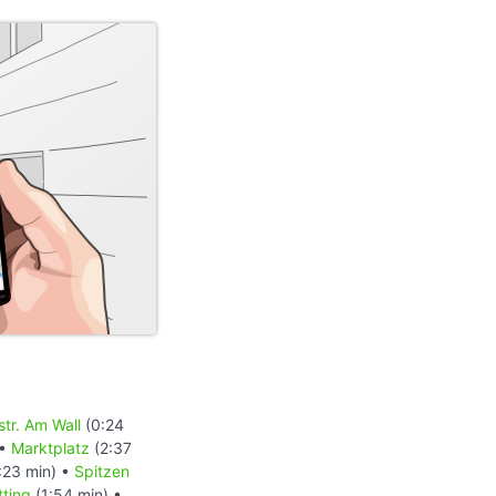
tr. Am Wall
(0:24
 •
Marktplatz
(2:37
:23 min) •
Spitzen
ting
(1:54 min) •