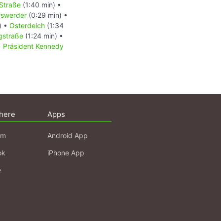
Straße
(1:40 min) •
rswerder
(0:29 min) •
) •
Osterdeich
(1:34
gstraße
(1:24 min) •
•
Präsident Kennedy
here
Apps
am
Android App
ok
iPhone App
e