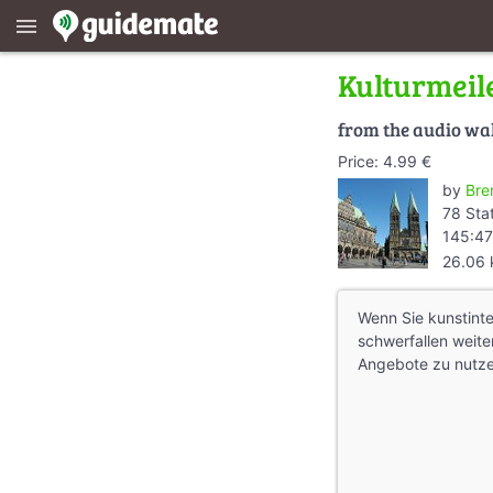
menu
Kulturmeil
from the audio wa
Price: 4.99 €
by
Bre
78 Sta
145:47
26.06
Wenn Sie kunstinte
schwerfallen weite
Angebote zu nutze