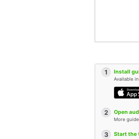
1
Install g
Available i
2
Open audi
More guide
3
Start the 