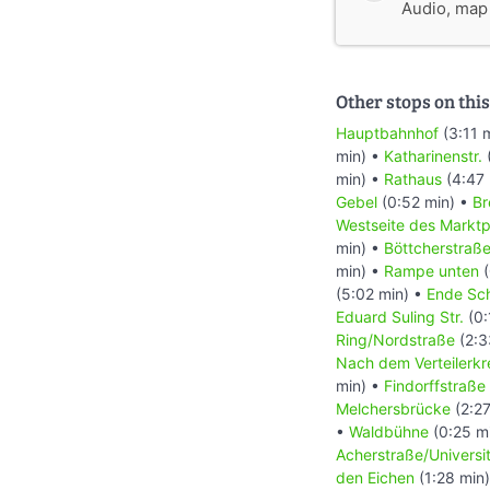
Audio, map &
Other stops on this
Hauptbahnhof
(3:11 
min) •
Katharinenstr.
min) •
Rathaus
(4:47 
Gebel
(0:52 min) •
Br
Westseite des Marktp
min) •
Böttcherstraß
min) •
Rampe unten
(
(5:02 min) •
Ende Sc
Eduard Suling Str.
(0:
Ring/Nordstraße
(2:3
Nach dem Verteilerkr
min) •
Findorffstraße
Melchersbrücke
(2:27
•
Waldbühne
(0:25 m
Acherstraße/Universit
den Eichen
(1:28 min