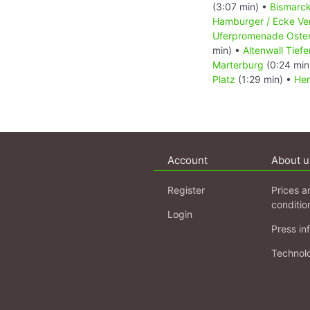
(3:07 min) •
Bismarc
Hamburger / Ecke Ve
Uferpromenade Oste
min) •
Altenwall Tiefe
Marterburg
(0:24 min
Platz
(1:29 min) •
Her
Account
About u
Register
Prices a
conditio
Login
Press in
Technol