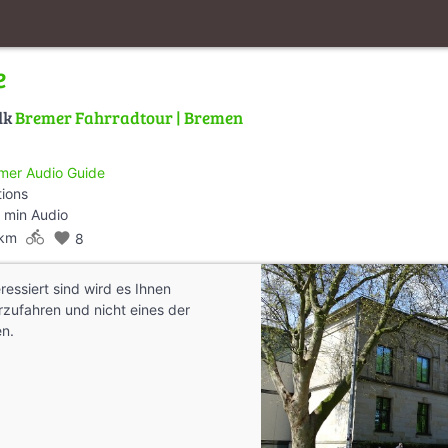
e
lk
Bremer Fahrradtour | Bremen
mer Audio Guide
tions
 min Audio
directions_bike
 km
favorite
8
ressiert sind wird es Ihnen
rzufahren und nicht eines der
n.