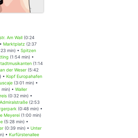
tr. Am Wall
(0:24
 •
Marktplatz
(2:37
:23 min) •
Spitzen
ting
(1:54 min) •
tadtmusikanten
(1:14
an der Weser
(5:42
) •
Kopf Europahafen
uscaje
(3:01 min) •
 min) •
Waller
kreis
(0:32 min) •
Admiralstraße
(2:53
rgerpark
(0:48 min) •
e Meyerei
(1:00 min)
ee
(5:28 min) •
ger
(0:39 min) •
Unter
n) •
Kurfürstenallee