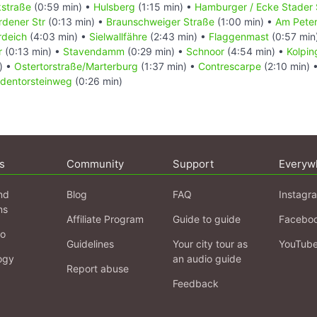
kstraße
(0:59 min) •
Hulsberg
(1:15 min) •
Hamburger / Ecke Stader 
rdener Str
(0:13 min) •
Braunschweiger Straße
(1:00 min) •
Am Pete
rdeich
(4:03 min) •
Sielwallfähre
(2:43 min) •
Flaggenmast
(0:57 min
r
(0:13 min) •
Stavendamm
(0:29 min) •
Schnoor
(4:54 min) •
Kolpin
) •
Ostertorstraße/Marterburg
(1:37 min) •
Contrescarpe
(2:10 min) 
dentorsteinweg
(0:26 min)
s
Community
Support
Everyw
nd
Blog
FAQ
Instagr
ns
Affiliate Program
Guide to guide
Facebo
fo
Guidelines
Your city tour as
YouTub
ogy
an audio guide
Report abuse
Feedback