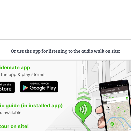
Or use the app for listening to the audio walk on site:
uidemate app
n the app & play stores.
o guide (in installed app)
s available
tour on site!