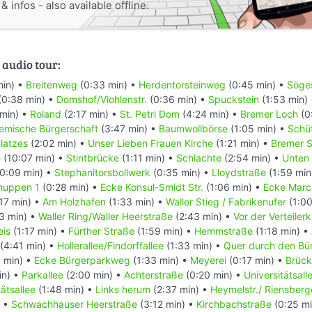
 infos - also available offline.
 audio tour:
min) •
Breitenweg
(0:33 min) •
Herdentorsteinweg
(0:45 min) •
Söges
(0:38 min) •
Domshof/Viohlenstr.
(0:36 min) •
Spuckstein
(1:53 min)
min) •
Roland
(2:17 min) •
St. Petri Dom
(4:24 min) •
Bremer Loch
(0
emische Bürgerschaft
(3:47 min) •
Baumwollbörse
(1:05 min) •
Schüt
latzes
(2:02 min) •
Unser Lieben Frauen Kirche
(1:21 min) •
Bremer S
e
(10:07 min) •
Stintbrücke
(1:11 min) •
Schlachte
(2:54 min) •
Unten 
0:09 min) •
Stephanitorsbollwerk
(0:35 min) •
Lloydstraße
(1:59 min
huppen 1
(0:28 min) •
Ecke Konsul-Smidt Str.
(1:06 min) •
Ecke Marc
17 min) •
Am Holzhafen
(1:33 min) •
Waller Stieg / Fabrikenufer
(1:00
3 min) •
Waller Ring/Waller Heerstraße
(2:43 min) •
Vor der Verteiler
eis
(1:17 min) •
Fürther Straße
(1:59 min) •
Hemmstraße
(1:18 min) •
(4:41 min) •
Hollerallee/Findorffallee
(1:33 min) •
Quer durch den Bü
 min) •
Ecke Bürgerparkweg
(1:33 min) •
Meyerei
(0:17 min) •
Brück
in) •
Parkallee
(2:00 min) •
Achterstraße
(0:20 min) •
Universitätsall
ätsallee
(1:48 min) •
Links herum
(2:37 min) •
Heymelstr./ Riensber
) •
Schwachhauser Heerstraße
(3:12 min) •
Kirchbachstraße
(0:25 mi