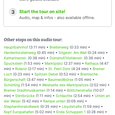
3
Start the tour on site!
Audio, map & infos - also available offline.
Other stops on this audio tour:
Hauptbahnhof
(3:11 min) •
Breitenweg
(0:33 min) •
Herdentorsteinweg
(0:45 min) •
Sögestr. Am Wall
(0:24 min) •
Katharinenstr.
(0:38 min) •
Domshof/Viohlenstr.
(0:36 min) •
Spuckstein
(1:53 min) •
Marktplatz
(2:37 min) •
Rathaus
(4:47
min) •
Roland
(2:17 min) •
St. Petri Dom
(4:24 min) •
Bremer
Loch
(0:23 min) •
Spitzen Gebel
(0:52 min) •
Bremische
Bürgerschaft
(3:47 min) •
Baumwollbörse
(1:05 min) •
Schütting
(1:54 min) •
Westseite des Marktplatzes
(2:02 min) •
Bremer Stadtmusikanten
(1:14 min) •
Böttcherstraße
(10:07
min) •
Stintbrücke
(1:11 min) •
Schlachte
(2:54 min) •
Unten an
der Weser
(5:42 min) •
Rampe unten
(0:09 min) •
Stephanitorsbollwerk
(0:35 min) •
Lloydstraße
(1:59 min) •
Kopf Europahafen
(5:02 min) •
Ende Schuppen 1
(0:28 min) •