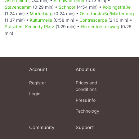
Osterdeich
(1:34 min) •
Altenwall Tiefer
(0:13 min) •
Stavendamm
(0:29 min) •
Schnoor
(4:54 min) •
Kolpingstraße
(1:24 min) •
Marterburg
(0:24 min) •
Ostertorstraße/Marterburg
(1:37 min) •
Kulturmeile
(0:58 min) •
Contrescarpe
(2:10 min) •
Präsident Kennedy Platz
(1:29 min) •
Herdentorsteinweg
(0:26
min)
Account
About us
Register
Prices and
conditions
Login
Press info
Technology
Community
Support