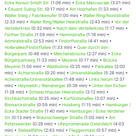
Ecke Konsul-Smidt Str.
(1:06 min) •
Ecke Marcuscaje
(3:01 min)
•
Eduard Suling Str.
(0:17 min) •
Am Holzhafen
(1:33 min) •
Waller Stieg / Fabrikenufer
(1:00 min) •
Waller Ring/Nordstraße
(2:33 min) •
Waller Ring/Waller Heerstraße
(2:43 min) •
Vor der
Verteilerkreis
(0:32 min) •
Nach dem Verteilerkreis
(1:17 min) •
Fürther Straße
(1:59 min) •
Hemmstraße
(1:18 min) •
Admiralstraße
(2:53 min) •
Findorffstraße
(4:41 min) •
Hollerallee/Findorffallee
(1:33 min) •
Quer durch den
Bürgerpark
(0:48 min) •
Melchersbrücke
(2:27 min) •
Ecke
Bürgerparkweg
(1:33 min) •
Meyerei
(0:17 min) •
Brücke
Meyerei
(1:00 min) •
Waldbühne
(0:25 min) •
Parkallee
(2:00
min) •
Achterstraße
(0:20 min) •
Universitätsallee
(5:28 min) •
Acherstraße/Universitätsallee
(1:48 min) •
Links herum
(2:37
min) •
Heymelstr./ Riensberger
(0:39 min) •
Unter den Eichen
(1:28 min) •
Schwachhauser Heerstraße
(3:12 min) •
Kirchbachstraße
(0:25 min) •
Kurfürstenallee
(3:07 min) •
Bismarckstraße
(0:59 min) •
Hulsberg
(1:15 min) •
Hamburger /
Ecke Stader Straße
(1:40 min) •
Hamburger / Ecke Verdener
Str
(0:13 min) •
Braunschweiger Straße
(1:00 min) •
Am
Peterswerder
(0:29 min) •
Uferpromenade Osterdeich
(4:03
min) •
Sielwallfähre
(2:43 min) •
Flaggenmast
(0:57 min) •