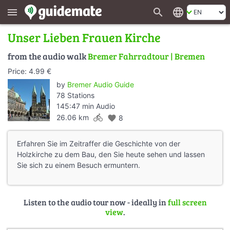
search
language
menu
Unser Lieben Frauen Kirche
from the audio walk
Bremer Fahrradtour | Bremen
Price: 4.99 €
by
Bremer Audio Guide
78 Stations
145:47 min Audio
directions_bike
26.06 km
favorite
8
Erfahren Sie im Zeitraffer die Geschichte von der
Holzkirche zu dem Bau, den Sie heute sehen und lassen
Sie sich zu einem Besuch ermuntern.
Listen to the audio tour now - ideally in
full screen
view
.