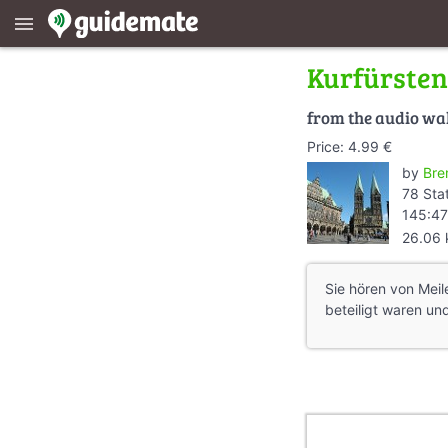
menu
Kurfürsten
from the audio wa
Price: 4.99 €
by
Bre
78 Sta
145:47
26.06
Sie hören von Mei
beteiligt waren un