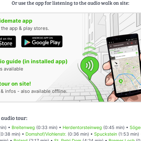
Or use the app for listening to the audio walk on site:
uidemate app
n the app & play stores.
o guide (in installed app)
s available
tour on site!
 infos - also available offline.
 audio tour:
min) •
Breitenweg
(0:33 min) •
Herdentorsteinweg
(0:45 min) •
Söges
(0:38 min) •
Domshof/Viohlenstr.
(0:36 min) •
Spuckstein
(1:53 min)
min) •
Roland
(2:17 min) •
St. Petri Dom
(4:24 min) •
Bremer Loch
(0