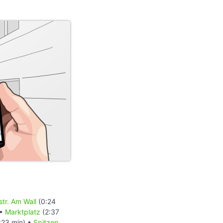
tr. Am Wall
(0:24
 •
Marktplatz
(2:37
:23 min) •
Spitzen