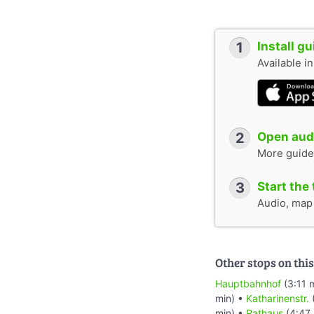
1
Install g
Available i
2
Open audi
More guide
3
Start the 
Audio, map &
Other stops on this
Hauptbahnhof
(3:11 
min) •
Katharinenstr.
min) •
Rathaus
(4:47 