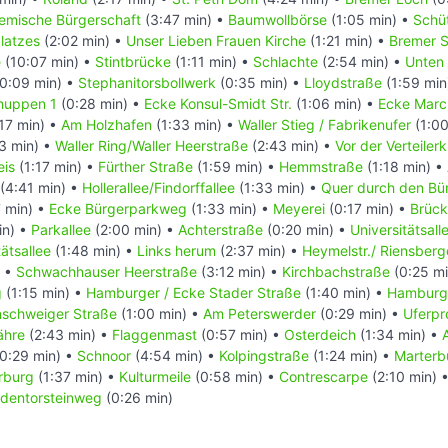
emische Bürgerschaft
(3:47 min) •
Baumwollbörse
(1:05 min) •
Schüt
latzes
(2:02 min) •
Unser Lieben Frauen Kirche
(1:21 min) •
Bremer S
e
(10:07 min) •
Stintbrücke
(1:11 min) •
Schlachte
(2:54 min) •
Unten 
0:09 min) •
Stephanitorsbollwerk
(0:35 min) •
Lloydstraße
(1:59 min
huppen 1
(0:28 min) •
Ecke Konsul-Smidt Str.
(1:06 min) •
Ecke Marc
17 min) •
Am Holzhafen
(1:33 min) •
Waller Stieg / Fabrikenufer
(1:00
3 min) •
Waller Ring/Waller Heerstraße
(2:43 min) •
Vor der Verteiler
eis
(1:17 min) •
Fürther Straße
(1:59 min) •
Hemmstraße
(1:18 min) •
(4:41 min) •
Hollerallee/Findorffallee
(1:33 min) •
Quer durch den Bü
 min) •
Ecke Bürgerparkweg
(1:33 min) •
Meyerei
(0:17 min) •
Brück
in) •
Parkallee
(2:00 min) •
Achterstraße
(0:20 min) •
Universitätsall
ätsallee
(1:48 min) •
Links herum
(2:37 min) •
Heymelstr./ Riensber
) •
Schwachhauser Heerstraße
(3:12 min) •
Kirchbachstraße
(0:25 mi
g
(1:15 min) •
Hamburger / Ecke Stader Straße
(1:40 min) •
Hamburge
nschweiger Straße
(1:00 min) •
Am Peterswerder
(0:29 min) •
Uferpr
ähre
(2:43 min) •
Flaggenmast
(0:57 min) •
Osterdeich
(1:34 min) •
0:29 min) •
Schnoor
(4:54 min) •
Kolpingstraße
(1:24 min) •
Marterb
rburg
(1:37 min) •
Kulturmeile
(0:58 min) •
Contrescarpe
(2:10 min) 
dentorsteinweg
(0:26 min)