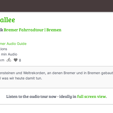
allee
lk
Bremer Fahrradtour | Bremen
mer Audio Guide
tions
 min Audio
directions_bike
 km
favorite
8
lensteinen und Weltrekorden, an denen Bremer und in Bremen gebau
d was wir heute damit tun.
Listen to the audio tour now - ideally in
full screen view
.