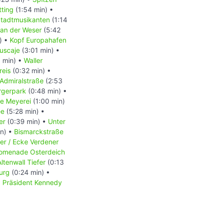
ting
(1:54 min) •
tadtmusikanten
(1:14
an der Weser
(5:42
) •
Kopf Europahafen
uscaje
(3:01 min) •
 min) •
Waller
kreis
(0:32 min) •
Admiralstraße
(2:53
rgerpark
(0:48 min) •
e Meyerei
(1:00 min)
ee
(5:28 min) •
ger
(0:39 min) •
Unter
n) •
Bismarckstraße
r / Ecke Verdener
omenade Osterdeich
Altenwall Tiefer
(0:13
urg
(0:24 min) •
•
Präsident Kennedy