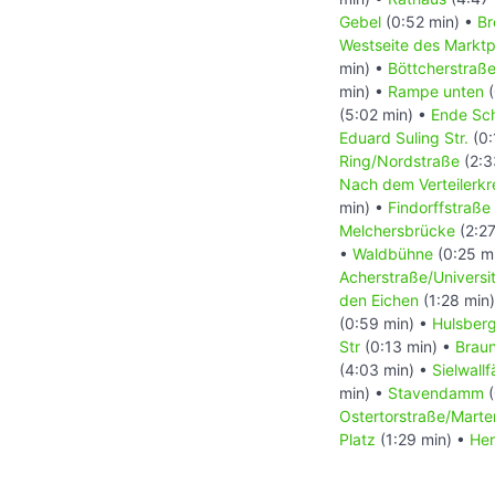
Gebel
(0:52 min) •
Br
Westseite des Marktp
min) •
Böttcherstraß
min) •
Rampe unten
(
(5:02 min) •
Ende Sc
Eduard Suling Str.
(0:
Ring/Nordstraße
(2:3
Nach dem Verteilerkr
min) •
Findorffstraße
Melchersbrücke
(2:27
•
Waldbühne
(0:25 m
Acherstraße/Universit
den Eichen
(1:28 min
(0:59 min) •
Hulsber
Str
(0:13 min) •
Brau
(4:03 min) •
Sielwallf
min) •
Stavendamm
(
Ostertorstraße/Marte
Platz
(1:29 min) •
Her