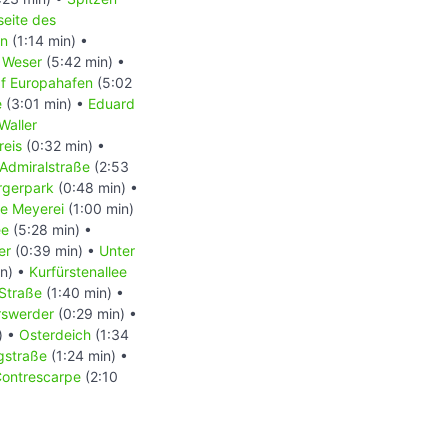
eite des
en
(1:14 min) •
 Weser
(5:42 min) •
f Europahafen
(5:02
e
(3:01 min) •
Eduard
Waller
kreis
(0:32 min) •
Admiralstraße
(2:53
rgerpark
(0:48 min) •
e Meyerei
(1:00 min)
ee
(5:28 min) •
ger
(0:39 min) •
Unter
n) •
Kurfürstenallee
Straße
(1:40 min) •
rswerder
(0:29 min) •
) •
Osterdeich
(1:34
gstraße
(1:24 min) •
ontrescarpe
(2:10