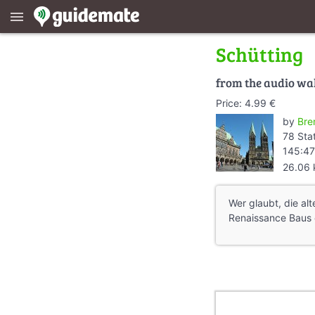
menu
Schütting
from the audio wa
Price: 4.99 €
by
Bre
78 Sta
145:47
26.06
Wer glaubt, die al
Renaissance Baus 