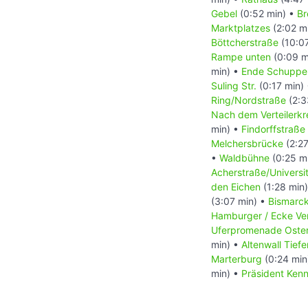
Gebel
(0:52 min) •
Br
Marktplatzes
(2:02 m
Böttcherstraße
(10:0
Rampe unten
(0:09 m
min) •
Ende Schuppe
Suling Str.
(0:17 min)
Ring/Nordstraße
(2:3
Nach dem Verteilerkr
min) •
Findorffstraße
Melchersbrücke
(2:27
•
Waldbühne
(0:25 m
Acherstraße/Universit
den Eichen
(1:28 min
(3:07 min) •
Bismarc
Hamburger / Ecke Ve
Uferpromenade Oste
min) •
Altenwall Tiefe
Marterburg
(0:24 min
min) •
Präsident Ken