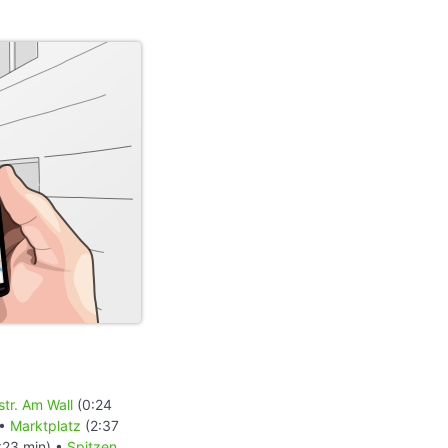
tr. Am Wall
(0:24
 •
Marktplatz
(2:37
:23 min) •
Spitzen