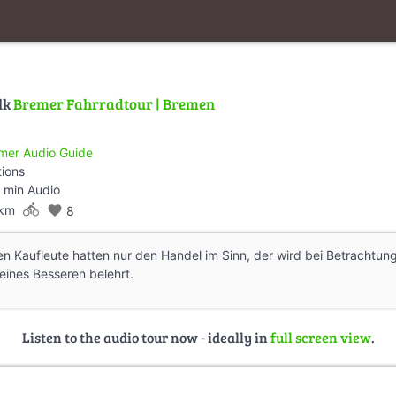
lk
Bremer Fahrradtour | Bremen
mer Audio Guide
tions
 min Audio
directions_bike
 km
favorite
8
ten Kaufleute hatten nur den Handel im Sinn, der wird bei Betrachtun
eines Besseren belehrt.
Listen to the audio tour now - ideally in
full screen view
.