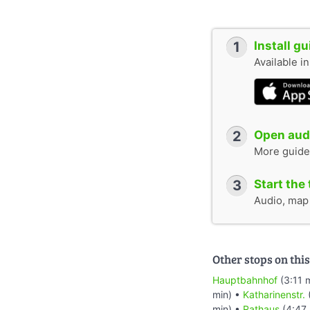
1
Install g
Available i
2
Open audi
More guide
3
Start the 
Audio, map &
Other stops on this
Hauptbahnhof
(3:11 
min) •
Katharinenstr.
min) •
Rathaus
(4:47 