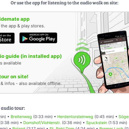
Or use the app for listening to the audio walk on site:
uidemate app
n the app & play stores.
o guide (in installed app)
s available
tour on site!
 infos - also available offline.
 audio tour:
min) •
Breitenweg
(0:33 min) •
Herdentorsteinweg
(0:45 min) •
Söges
(0:38 min) •
Domshof/Viohlenstr.
(0:36 min) •
Spuckstein
(1:53 min)
min) •
Roland
(2:17 min) •
St. Petri Dom
(4:24 min) •
Bremer Loch
(0