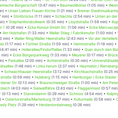
emische Bürgerschaft
(3:47 min) •
Baumwollbörse
(1:05 min) •
Wests
in) •
Unser Lieben Frauen Kirche
(1:21 min) •
Bremer Stadtmusikant
7 min) •
Stintbrücke
(1:11 min) •
Schlachte
(2:54 min) •
Unten an der
in) •
Stephanitorsbollwerk
(0:35 min) •
Lloydstraße
(1:59 min) •
Kop
n 1
(0:28 min) •
Ecke Konsul-Smidt Str.
(1:06 min) •
Ecke Marcuscaj
 •
Am Holzhafen
(1:33 min) •
Waller Stieg / Fabrikenufer
(1:00 min) •
3 min) •
Waller Ring/Waller Heerstraße
(2:43 min) •
Vor der Verteiler
eis
(1:17 min) •
Fürther Straße
(1:59 min) •
Hemmstraße
(1:18 min) •
(4:41 min) •
Hollerallee/Findorffallee
(1:33 min) •
Quer durch den Bü
 min) •
Ecke Bürgerparkweg
(1:33 min) •
Meyerei
(0:17 min) •
Brück
in) •
Parkallee
(2:00 min) •
Achterstraße
(0:20 min) •
Universitätsall
ätsallee
(1:48 min) •
Links herum
(2:37 min) •
Heymelstr./ Riensber
) •
Schwachhauser Heerstraße
(3:12 min) •
Kirchbachstraße
(0:25 mi
kstraße
(0:59 min) •
Hulsberg
(1:15 min) •
Hamburger / Ecke Stader 
rdener Str
(0:13 min) •
Braunschweiger Straße
(1:00 min) •
Am Pete
rdeich
(4:03 min) •
Sielwallfähre
(2:43 min) •
Flaggenmast
(0:57 min
r
(0:13 min) •
Stavendamm
(0:29 min) •
Schnoor
(4:54 min) •
Kolpin
) •
Ostertorstraße/Marterburg
(1:37 min) •
Kulturmeile
(0:58 min) •
C
nedy Platz
(1:29 min) •
Herdentorsteinweg
(0:26 min)