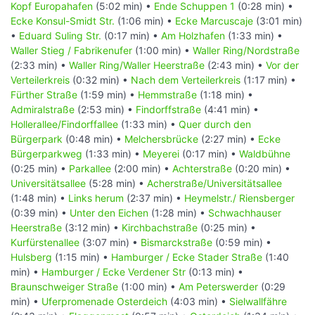
Kopf Europahafen
(5:02 min) •
Ende Schuppen 1
(0:28 min) •
Ecke Konsul-Smidt Str.
(1:06 min) •
Ecke Marcuscaje
(3:01 min)
•
Eduard Suling Str.
(0:17 min) •
Am Holzhafen
(1:33 min) •
Waller Stieg / Fabrikenufer
(1:00 min) •
Waller Ring/Nordstraße
(2:33 min) •
Waller Ring/Waller Heerstraße
(2:43 min) •
Vor der
Verteilerkreis
(0:32 min) •
Nach dem Verteilerkreis
(1:17 min) •
Fürther Straße
(1:59 min) •
Hemmstraße
(1:18 min) •
Admiralstraße
(2:53 min) •
Findorffstraße
(4:41 min) •
Hollerallee/Findorffallee
(1:33 min) •
Quer durch den
Bürgerpark
(0:48 min) •
Melchersbrücke
(2:27 min) •
Ecke
Bürgerparkweg
(1:33 min) •
Meyerei
(0:17 min) •
Waldbühne
(0:25 min) •
Parkallee
(2:00 min) •
Achterstraße
(0:20 min) •
Universitätsallee
(5:28 min) •
Acherstraße/Universitätsallee
(1:48 min) •
Links herum
(2:37 min) •
Heymelstr./ Riensberger
(0:39 min) •
Unter den Eichen
(1:28 min) •
Schwachhauser
Heerstraße
(3:12 min) •
Kirchbachstraße
(0:25 min) •
Kurfürstenallee
(3:07 min) •
Bismarckstraße
(0:59 min) •
Hulsberg
(1:15 min) •
Hamburger / Ecke Stader Straße
(1:40
min) •
Hamburger / Ecke Verdener Str
(0:13 min) •
Braunschweiger Straße
(1:00 min) •
Am Peterswerder
(0:29
min) •
Uferpromenade Osterdeich
(4:03 min) •
Sielwallfähre