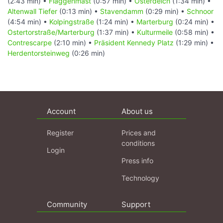
(2:43 min) •
Flaggenmast
(0:57 min) •
Osterdeich
(1:34 min) •
Altenwall Tiefer
(0:13 min) •
Stavendamm
(0:29 min) •
Schnoor
(4:54 min) •
Kolpingstraße
(1:24 min) •
Marterburg
(0:24 min) •
Ostertorstraße/Marterburg
(1:37 min) •
Kulturmeile
(0:58 min) •
Contrescarpe
(2:10 min) •
Präsident Kennedy Platz
(1:29 min) •
Herdentorsteinweg
(0:26 min)
Account
About us
Register
Prices and
conditions
Login
Press info
Technology
Community
Support