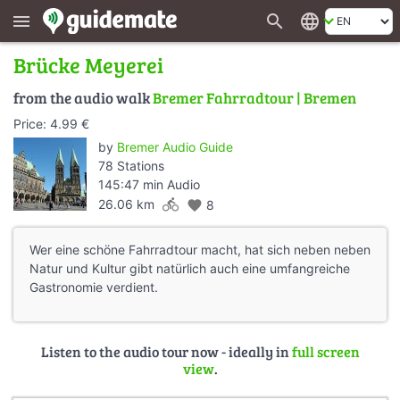
search
language
menu
Brücke Meyerei
from the audio walk
Bremer Fahrradtour | Bremen
Price: 4.99 €
by
Bremer Audio Guide
78 Stations
145:47 min Audio
directions_bike
26.06 km
favorite
8
Wer eine schöne Fahrradtour macht, hat sich neben neben
Natur und Kultur gibt natürlich auch eine umfangreiche
Gastronomie verdient.
Listen to the audio tour now - ideally in
full screen
view
.