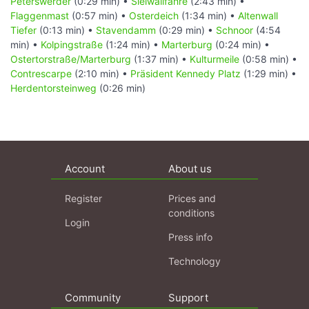
Peterswerder
(0:29 min) •
Sielwallfähre
(2:43 min) •
Flaggenmast
(0:57 min) •
Osterdeich
(1:34 min) •
Altenwall
Tiefer
(0:13 min) •
Stavendamm
(0:29 min) •
Schnoor
(4:54
min) •
Kolpingstraße
(1:24 min) •
Marterburg
(0:24 min) •
Ostertorstraße/Marterburg
(1:37 min) •
Kulturmeile
(0:58 min) •
Contrescarpe
(2:10 min) •
Präsident Kennedy Platz
(1:29 min) •
Herdentorsteinweg
(0:26 min)
Account
About us
Register
Prices and
conditions
Login
Press info
Technology
Community
Support