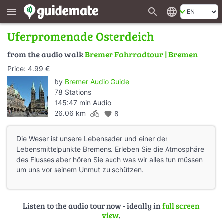
search
language
menu
Uferpromenade Osterdeich
from the audio walk
Bremer Fahrradtour | Bremen
Price: 4.99 €
by
Bremer Audio Guide
78 Stations
145:47 min Audio
directions_bike
26.06 km
favorite
8
Die Weser ist unsere Lebensader und einer der
Lebensmittelpunkte Bremens. Erleben Sie die Atmosphäre
des Flusses aber hören Sie auch was wir alles tun müssen
um uns vor seinem Unmut zu schützen.
Listen to the audio tour now - ideally in
full screen
view
.