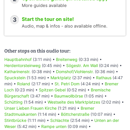
More guides available
3
Start the tour on site!
Audio, map & infos - also available offline.
Other stops on this audio tour:
Hauptbahnhof
(3:11 min) •
Breitenweg
(0:33 min) •
Herdentorsteinweg
(0:45 min) •
Sögestr. Am Wall
(0:24 min) •
Katharinenstr.
(0:38 min) •
Domshof/Viohlenstr.
(0:36 min) •
Spuckstein
(1:53 min) •
Marktplatz
(2:37 min) •
Rathaus
(4:47
min) •
Roland
(2:17 min) •
St. Petri Dom
(4:24 min) •
Bremer
Loch
(0:23 min) •
Spitzen Gebel
(0:52 min) •
Bremische
Bürgerschaft
(3:47 min) •
Baumwollbörse
(1:05 min) •
Schütting
(1:54 min) •
Westseite des Marktplatzes
(2:02 min) •
Unser Lieben Frauen Kirche
(1:21 min) •
Bremer
Stadtmusikanten
(1:14 min) •
Böttcherstraße
(10:07 min) •
Stintbrücke
(1:11 min) •
Schlachte
(2:54 min) •
Unten an der
Weser
(5:42 min) •
Rampe unten
(0:09 min) •