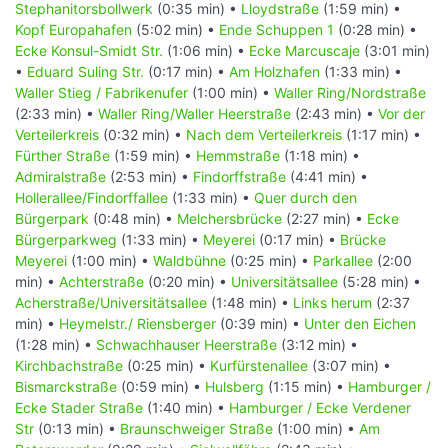
Stephanitorsbollwerk
(0:35 min) •
Lloydstraße
(1:59 min) •
Kopf Europahafen
(5:02 min) •
Ende Schuppen 1
(0:28 min) •
Ecke Konsul-Smidt Str.
(1:06 min) •
Ecke Marcuscaje
(3:01 min)
•
Eduard Suling Str.
(0:17 min) •
Am Holzhafen
(1:33 min) •
Waller Stieg / Fabrikenufer
(1:00 min) •
Waller Ring/Nordstraße
(2:33 min) •
Waller Ring/Waller Heerstraße
(2:43 min) •
Vor der
Verteilerkreis
(0:32 min) •
Nach dem Verteilerkreis
(1:17 min) •
Fürther Straße
(1:59 min) •
Hemmstraße
(1:18 min) •
Admiralstraße
(2:53 min) •
Findorffstraße
(4:41 min) •
Hollerallee/Findorffallee
(1:33 min) •
Quer durch den
Bürgerpark
(0:48 min) •
Melchersbrücke
(2:27 min) •
Ecke
Bürgerparkweg
(1:33 min) •
Meyerei
(0:17 min) •
Brücke
Meyerei
(1:00 min) •
Waldbühne
(0:25 min) •
Parkallee
(2:00
min) •
Achterstraße
(0:20 min) •
Universitätsallee
(5:28 min) •
Acherstraße/Universitätsallee
(1:48 min) •
Links herum
(2:37
min) •
Heymelstr./ Riensberger
(0:39 min) •
Unter den Eichen
(1:28 min) •
Schwachhauser Heerstraße
(3:12 min) •
Kirchbachstraße
(0:25 min) •
Kurfürstenallee
(3:07 min) •
Bismarckstraße
(0:59 min) •
Hulsberg
(1:15 min) •
Hamburger /
Ecke Stader Straße
(1:40 min) •
Hamburger / Ecke Verdener
Str
(0:13 min) •
Braunschweiger Straße
(1:00 min) •
Am