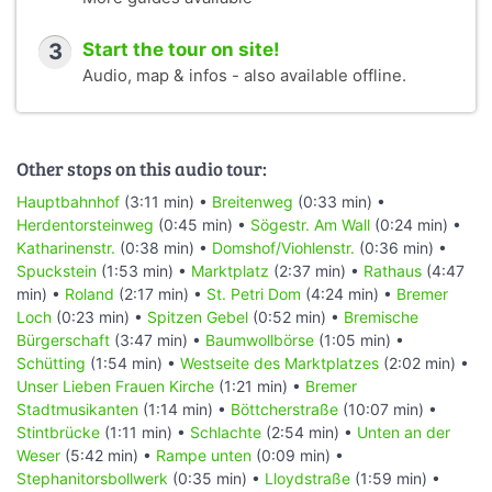
3
Start the tour on site!
Audio, map & infos - also available offline.
Other stops on this audio tour:
Hauptbahnhof
(3:11 min) •
Breitenweg
(0:33 min) •
Herdentorsteinweg
(0:45 min) •
Sögestr. Am Wall
(0:24 min) •
Katharinenstr.
(0:38 min) •
Domshof/Viohlenstr.
(0:36 min) •
Spuckstein
(1:53 min) •
Marktplatz
(2:37 min) •
Rathaus
(4:47
min) •
Roland
(2:17 min) •
St. Petri Dom
(4:24 min) •
Bremer
Loch
(0:23 min) •
Spitzen Gebel
(0:52 min) •
Bremische
Bürgerschaft
(3:47 min) •
Baumwollbörse
(1:05 min) •
Schütting
(1:54 min) •
Westseite des Marktplatzes
(2:02 min) •
Unser Lieben Frauen Kirche
(1:21 min) •
Bremer
Stadtmusikanten
(1:14 min) •
Böttcherstraße
(10:07 min) •
Stintbrücke
(1:11 min) •
Schlachte
(2:54 min) •
Unten an der
Weser
(5:42 min) •
Rampe unten
(0:09 min) •
Stephanitorsbollwerk
(0:35 min) •
Lloydstraße
(1:59 min) •