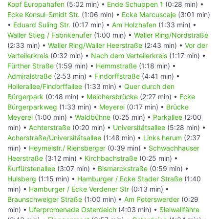
Kopf Europahafen
(5:02 min) •
Ende Schuppen 1
(0:28 min) •
Ecke Konsul-Smidt Str.
(1:06 min) •
Ecke Marcuscaje
(3:01 min)
•
Eduard Suling Str.
(0:17 min) •
Am Holzhafen
(1:33 min) •
Waller Stieg / Fabrikenufer
(1:00 min) •
Waller Ring/Nordstraße
(2:33 min) •
Waller Ring/Waller Heerstraße
(2:43 min) •
Vor der
Verteilerkreis
(0:32 min) •
Nach dem Verteilerkreis
(1:17 min) •
Fürther Straße
(1:59 min) •
Hemmstraße
(1:18 min) •
Admiralstraße
(2:53 min) •
Findorffstraße
(4:41 min) •
Hollerallee/Findorffallee
(1:33 min) •
Quer durch den
Bürgerpark
(0:48 min) •
Melchersbrücke
(2:27 min) •
Ecke
Bürgerparkweg
(1:33 min) •
Meyerei
(0:17 min) •
Brücke
Meyerei
(1:00 min) •
Waldbühne
(0:25 min) •
Parkallee
(2:00
min) •
Achterstraße
(0:20 min) •
Universitätsallee
(5:28 min) •
Acherstraße/Universitätsallee
(1:48 min) •
Links herum
(2:37
min) •
Heymelstr./ Riensberger
(0:39 min) •
Schwachhauser
Heerstraße
(3:12 min) •
Kirchbachstraße
(0:25 min) •
Kurfürstenallee
(3:07 min) •
Bismarckstraße
(0:59 min) •
Hulsberg
(1:15 min) •
Hamburger / Ecke Stader Straße
(1:40
min) •
Hamburger / Ecke Verdener Str
(0:13 min) •
Braunschweiger Straße
(1:00 min) •
Am Peterswerder
(0:29
min) •
Uferpromenade Osterdeich
(4:03 min) •
Sielwallfähre