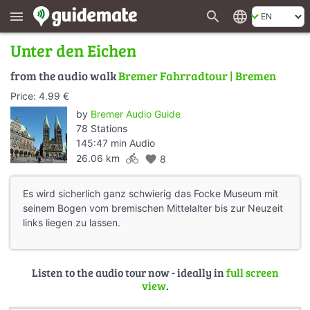
search
language
menu
Unter den Eichen
from the audio walk
Bremer Fahrradtour | Bremen
Price: 4.99 €
by
Bremer Audio Guide
78 Stations
145:47 min Audio
directions_bike
26.06 km
favorite
8
Es wird sicherlich ganz schwierig das Focke Museum mit
seinem Bogen vom bremischen Mittelalter bis zur Neuzeit
links liegen zu lassen.
Listen to the audio tour now - ideally in
full screen
view
.