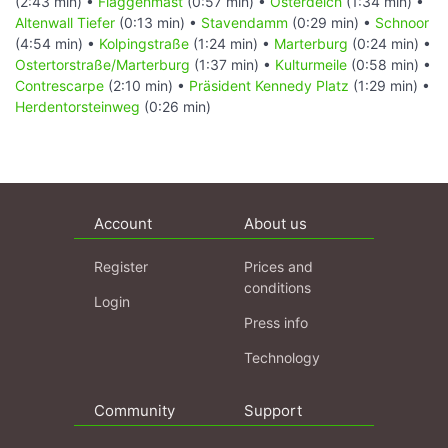
(2:43 min) •
Flaggenmast
(0:57 min) •
Osterdeich
(1:34 min) •
Altenwall Tiefer
(0:13 min) •
Stavendamm
(0:29 min) •
Schnoor
(4:54 min) •
Kolpingstraße
(1:24 min) •
Marterburg
(0:24 min) •
Ostertorstraße/Marterburg
(1:37 min) •
Kulturmeile
(0:58 min) •
Contrescarpe
(2:10 min) •
Präsident Kennedy Platz
(1:29 min) •
Herdentorsteinweg
(0:26 min)
Account
About us
Register
Prices and
conditions
Login
Press info
Technology
Community
Support