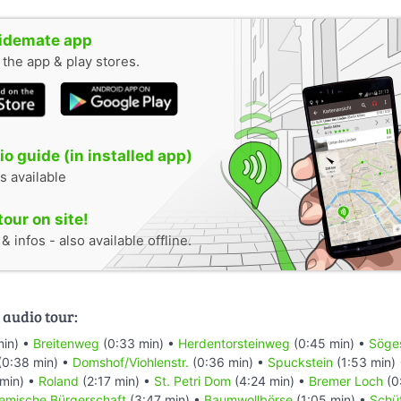
uidemate app
n the app & play stores.
o guide (in installed app)
s available
tour on site!
 infos - also available offline.
 audio tour:
min) •
Breitenweg
(0:33 min) •
Herdentorsteinweg
(0:45 min) •
Söges
(0:38 min) •
Domshof/Viohlenstr.
(0:36 min) •
Spuckstein
(1:53 min)
min) •
Roland
(2:17 min) •
St. Petri Dom
(4:24 min) •
Bremer Loch
(0
emische Bürgerschaft
(3:47 min) •
Baumwollbörse
(1:05 min) •
Schüt