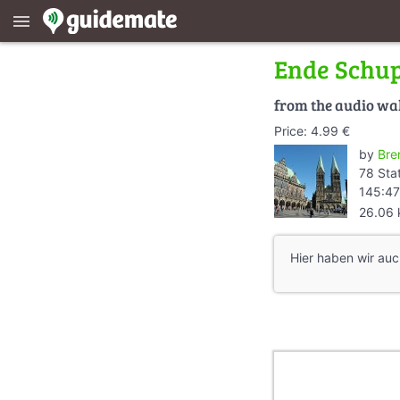
menu
Ende Schu
from the audio wa
Price: 4.99 €
by
Bre
78 Sta
145:47
26.06
Hier haben wir auc