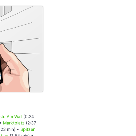
tr. Am Wall
(0:24
 •
Marktplatz
(2:37
:23 min) •
Spitzen
ting
(1:54 min) •