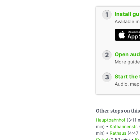
1
Install g
Available i
2
Open audi
More guide
3
Start the 
Audio, map &
Other stops on this
Hauptbahnhof
(3:11 
min) •
Katharinenstr.
min) •
Rathaus
(4:47 
Gebel
(0:52 min) •
Br