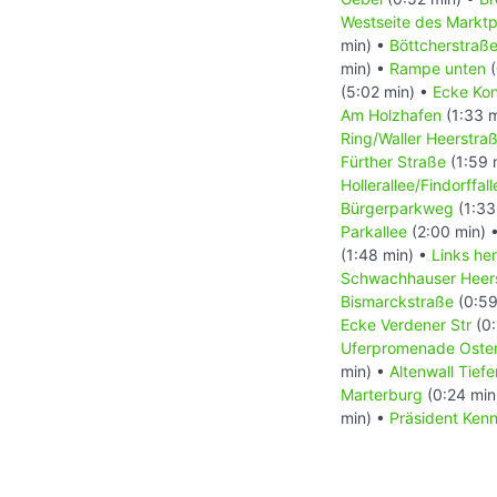
Westseite des Marktp
min) •
Böttcherstraß
min) •
Rampe unten
(
(5:02 min) •
Ecke Kon
Am Holzhafen
(1:33 
Ring/Waller Heerstra
Fürther Straße
(1:59 
Hollerallee/Findorffall
Bürgerparkweg
(1:33
Parkallee
(2:00 min) 
(1:48 min) •
Links he
Schwachhauser Heer
Bismarckstraße
(0:59
Ecke Verdener Str
(0:
Uferpromenade Oste
min) •
Altenwall Tiefe
Marterburg
(0:24 min
min) •
Präsident Ken