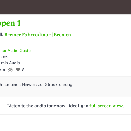
ppen 1
lk
Bremer Fahrradtour | Bremen
mer Audio Guide
tions
 min Audio
directions_bike
 km
favorite
8
h nur einen Hinweis zur Streckführung
Listen to the audio tour now - ideally in
full screen view
.