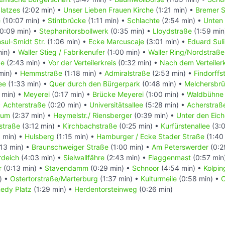
latzes
(2:02 min) •
Unser Lieben Frauen Kirche
(1:21 min) •
Bremer S
e
(10:07 min) •
Stintbrücke
(1:11 min) •
Schlachte
(2:54 min) •
Unten 
0:09 min) •
Stephanitorsbollwerk
(0:35 min) •
Lloydstraße
(1:59 min
sul-Smidt Str.
(1:06 min) •
Ecke Marcuscaje
(3:01 min) •
Eduard Suli
min) •
Waller Stieg / Fabrikenufer
(1:00 min) •
Waller Ring/Nordstraße
ße
(2:43 min) •
Vor der Verteilerkreis
(0:32 min) •
Nach dem Verteilerk
min) •
Hemmstraße
(1:18 min) •
Admiralstraße
(2:53 min) •
Findorffs
ee
(1:33 min) •
Quer durch den Bürgerpark
(0:48 min) •
Melchersbr
 min) •
Meyerei
(0:17 min) •
Brücke Meyerei
(1:00 min) •
Waldbühne
•
Achterstraße
(0:20 min) •
Universitätsallee
(5:28 min) •
Acherstraße
rum
(2:37 min) •
Heymelstr./ Riensberger
(0:39 min) •
Unter den Eic
straße
(3:12 min) •
Kirchbachstraße
(0:25 min) •
Kurfürstenallee
(3:0
 min) •
Hulsberg
(1:15 min) •
Hamburger / Ecke Stader Straße
(1:40
13 min) •
Braunschweiger Straße
(1:00 min) •
Am Peterswerder
(0:2
rdeich
(4:03 min) •
Sielwallfähre
(2:43 min) •
Flaggenmast
(0:57 min
r
(0:13 min) •
Stavendamm
(0:29 min) •
Schnoor
(4:54 min) •
Kolpin
) •
Ostertorstraße/Marterburg
(1:37 min) •
Kulturmeile
(0:58 min) •
C
nedy Platz
(1:29 min) •
Herdentorsteinweg
(0:26 min)