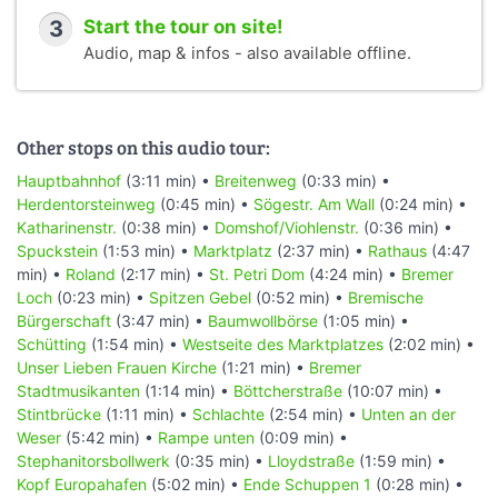
3
Start the tour on site!
Audio, map & infos - also available offline.
Other stops on this audio tour:
Hauptbahnhof
(3:11 min) •
Breitenweg
(0:33 min) •
Herdentorsteinweg
(0:45 min) •
Sögestr. Am Wall
(0:24 min) •
Katharinenstr.
(0:38 min) •
Domshof/Viohlenstr.
(0:36 min) •
Spuckstein
(1:53 min) •
Marktplatz
(2:37 min) •
Rathaus
(4:47
min) •
Roland
(2:17 min) •
St. Petri Dom
(4:24 min) •
Bremer
Loch
(0:23 min) •
Spitzen Gebel
(0:52 min) •
Bremische
Bürgerschaft
(3:47 min) •
Baumwollbörse
(1:05 min) •
Schütting
(1:54 min) •
Westseite des Marktplatzes
(2:02 min) •
Unser Lieben Frauen Kirche
(1:21 min) •
Bremer
Stadtmusikanten
(1:14 min) •
Böttcherstraße
(10:07 min) •
Stintbrücke
(1:11 min) •
Schlachte
(2:54 min) •
Unten an der
Weser
(5:42 min) •
Rampe unten
(0:09 min) •
Stephanitorsbollwerk
(0:35 min) •
Lloydstraße
(1:59 min) •
Kopf Europahafen
(5:02 min) •
Ende Schuppen 1
(0:28 min) •