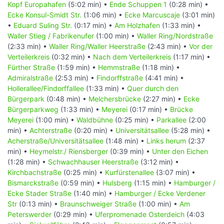
Kopf Europahafen
(5:02 min) •
Ende Schuppen 1
(0:28 min) •
Ecke Konsul-Smidt Str.
(1:06 min) •
Ecke Marcuscaje
(3:01 min)
•
Eduard Suling Str.
(0:17 min) •
Am Holzhafen
(1:33 min) •
Waller Stieg / Fabrikenufer
(1:00 min) •
Waller Ring/Nordstraße
(2:33 min) •
Waller Ring/Waller Heerstraße
(2:43 min) •
Vor der
Verteilerkreis
(0:32 min) •
Nach dem Verteilerkreis
(1:17 min) •
Fürther Straße
(1:59 min) •
Hemmstraße
(1:18 min) •
Admiralstraße
(2:53 min) •
Findorffstraße
(4:41 min) •
Hollerallee/Findorffallee
(1:33 min) •
Quer durch den
Bürgerpark
(0:48 min) •
Melchersbrücke
(2:27 min) •
Ecke
Bürgerparkweg
(1:33 min) •
Meyerei
(0:17 min) •
Brücke
Meyerei
(1:00 min) •
Waldbühne
(0:25 min) •
Parkallee
(2:00
min) •
Achterstraße
(0:20 min) •
Universitätsallee
(5:28 min) •
Acherstraße/Universitätsallee
(1:48 min) •
Links herum
(2:37
min) •
Heymelstr./ Riensberger
(0:39 min) •
Unter den Eichen
(1:28 min) •
Schwachhauser Heerstraße
(3:12 min) •
Kirchbachstraße
(0:25 min) •
Kurfürstenallee
(3:07 min) •
Bismarckstraße
(0:59 min) •
Hulsberg
(1:15 min) •
Hamburger /
Ecke Stader Straße
(1:40 min) •
Hamburger / Ecke Verdener
Str
(0:13 min) •
Braunschweiger Straße
(1:00 min) •
Am
Peterswerder
(0:29 min) •
Uferpromenade Osterdeich
(4:03