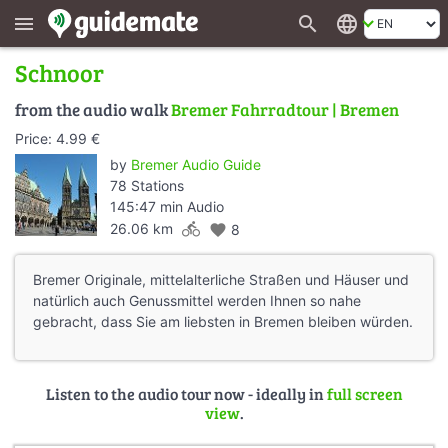
search
language
menu
Schnoor
from the audio walk
Bremer Fahrradtour | Bremen
Price: 4.99 €
by
Bremer Audio Guide
78 Stations
145:47 min Audio
directions_bike
26.06 km
favorite
8
Bremer Originale, mittelalterliche Straßen und Häuser und
natürlich auch Genussmittel werden Ihnen so nahe
gebracht, dass Sie am liebsten in Bremen bleiben würden.
Listen to the audio tour now - ideally in
full screen
view
.