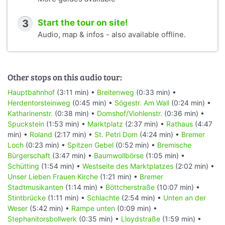
3
Start the tour on site!
Audio, map & infos - also available offline.
Other stops on this audio tour:
Hauptbahnhof
(3:11 min) •
Breitenweg
(0:33 min) •
Herdentorsteinweg
(0:45 min) •
Sögestr. Am Wall
(0:24 min) •
Katharinenstr.
(0:38 min) •
Domshof/Viohlenstr.
(0:36 min) •
Spuckstein
(1:53 min) •
Marktplatz
(2:37 min) •
Rathaus
(4:47
min) •
Roland
(2:17 min) •
St. Petri Dom
(4:24 min) •
Bremer
Loch
(0:23 min) •
Spitzen Gebel
(0:52 min) •
Bremische
Bürgerschaft
(3:47 min) •
Baumwollbörse
(1:05 min) •
Schütting
(1:54 min) •
Westseite des Marktplatzes
(2:02 min) •
Unser Lieben Frauen Kirche
(1:21 min) •
Bremer
Stadtmusikanten
(1:14 min) •
Böttcherstraße
(10:07 min) •
Stintbrücke
(1:11 min) •
Schlachte
(2:54 min) •
Unten an der
Weser
(5:42 min) •
Rampe unten
(0:09 min) •
Stephanitorsbollwerk
(0:35 min) •
Lloydstraße
(1:59 min) •