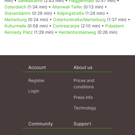
min) •
Sielwallfähre
(2:43 min) •
Flaggenmast
(0:57 min) •
Osterdeich
(1:34 min) •
Altenwall Tiefer
(0:13 min) •
Stavendamm
(0:29 min) •
Kolpingstraße
(1:24 min) •
Marterburg
(0:24 min) •
Ostertorstraße/Marterburg
(1:37 min) •
Kulturmeile
(0:58 min) •
Contrescarpe
(2:10 min) •
Präsident
Kennedy Platz
(1:29 min) •
Herdentorsteinweg
(0:26 min)
Account
About us
Register
Prices and
conditions
Login
Press info
Technology
Community
Support