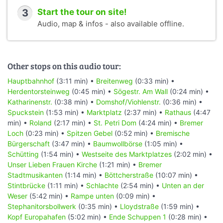
3
Start the tour on site!
Audio, map & infos - also available offline.
Other stops on this audio tour:
Hauptbahnhof
(3:11 min) •
Breitenweg
(0:33 min) •
Herdentorsteinweg
(0:45 min) •
Sögestr. Am Wall
(0:24 min) •
Katharinenstr.
(0:38 min) •
Domshof/Viohlenstr.
(0:36 min) •
Spuckstein
(1:53 min) •
Marktplatz
(2:37 min) •
Rathaus
(4:47
min) •
Roland
(2:17 min) •
St. Petri Dom
(4:24 min) •
Bremer
Loch
(0:23 min) •
Spitzen Gebel
(0:52 min) •
Bremische
Bürgerschaft
(3:47 min) •
Baumwollbörse
(1:05 min) •
Schütting
(1:54 min) •
Westseite des Marktplatzes
(2:02 min) •
Unser Lieben Frauen Kirche
(1:21 min) •
Bremer
Stadtmusikanten
(1:14 min) •
Böttcherstraße
(10:07 min) •
Stintbrücke
(1:11 min) •
Schlachte
(2:54 min) •
Unten an der
Weser
(5:42 min) •
Rampe unten
(0:09 min) •
Stephanitorsbollwerk
(0:35 min) •
Lloydstraße
(1:59 min) •
Kopf Europahafen
(5:02 min) •
Ende Schuppen 1
(0:28 min) •