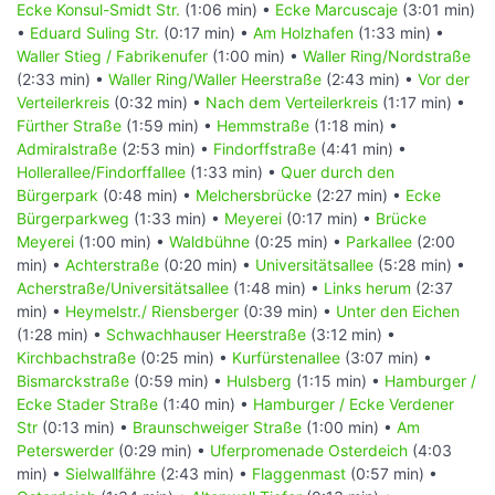
Ecke Konsul-Smidt Str.
(1:06 min) •
Ecke Marcuscaje
(3:01 min)
•
Eduard Suling Str.
(0:17 min) •
Am Holzhafen
(1:33 min) •
Waller Stieg / Fabrikenufer
(1:00 min) •
Waller Ring/Nordstraße
(2:33 min) •
Waller Ring/Waller Heerstraße
(2:43 min) •
Vor der
Verteilerkreis
(0:32 min) •
Nach dem Verteilerkreis
(1:17 min) •
Fürther Straße
(1:59 min) •
Hemmstraße
(1:18 min) •
Admiralstraße
(2:53 min) •
Findorffstraße
(4:41 min) •
Hollerallee/Findorffallee
(1:33 min) •
Quer durch den
Bürgerpark
(0:48 min) •
Melchersbrücke
(2:27 min) •
Ecke
Bürgerparkweg
(1:33 min) •
Meyerei
(0:17 min) •
Brücke
Meyerei
(1:00 min) •
Waldbühne
(0:25 min) •
Parkallee
(2:00
min) •
Achterstraße
(0:20 min) •
Universitätsallee
(5:28 min) •
Acherstraße/Universitätsallee
(1:48 min) •
Links herum
(2:37
min) •
Heymelstr./ Riensberger
(0:39 min) •
Unter den Eichen
(1:28 min) •
Schwachhauser Heerstraße
(3:12 min) •
Kirchbachstraße
(0:25 min) •
Kurfürstenallee
(3:07 min) •
Bismarckstraße
(0:59 min) •
Hulsberg
(1:15 min) •
Hamburger /
Ecke Stader Straße
(1:40 min) •
Hamburger / Ecke Verdener
Str
(0:13 min) •
Braunschweiger Straße
(1:00 min) •
Am
Peterswerder
(0:29 min) •
Uferpromenade Osterdeich
(4:03
min) •
Sielwallfähre
(2:43 min) •
Flaggenmast
(0:57 min) •