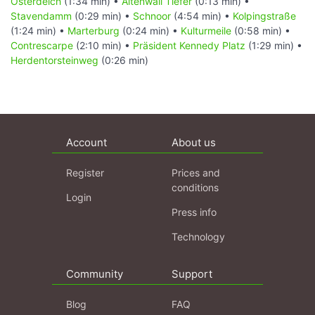
Osterdeich
(1:34 min) •
Altenwall Tiefer
(0:13 min) •
Stavendamm
(0:29 min) •
Schnoor
(4:54 min) •
Kolpingstraße
(1:24 min) •
Marterburg
(0:24 min) •
Kulturmeile
(0:58 min) •
Contrescarpe
(2:10 min) •
Präsident Kennedy Platz
(1:29 min) •
Herdentorsteinweg
(0:26 min)
Account
About us
Register
Prices and
conditions
Login
Press info
Technology
Community
Support
Blog
FAQ