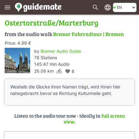
search
language
menu
Ostertorstraße/Marterburg
from the audio walk
Bremer Fahrradtour | Bremen
Price: 4.99 €
by
Bremer Audio Guide
78 Stations
145:47 min Audio
directions_bike
26.06 km
favorite
8
Weshalb die Glocke ihren Namen trägt, wird Ihnen hier
nahegebracht bevor es Richtung Kulturmeile geht.
Listen to the audio tour now - ideally in
full screen
view
.