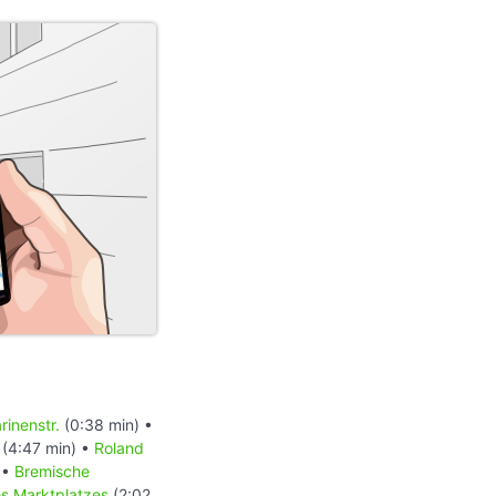
rinenstr.
(0:38 min) •
(4:47 min) •
Roland
 •
Bremische
es Marktplatzes
(2:02