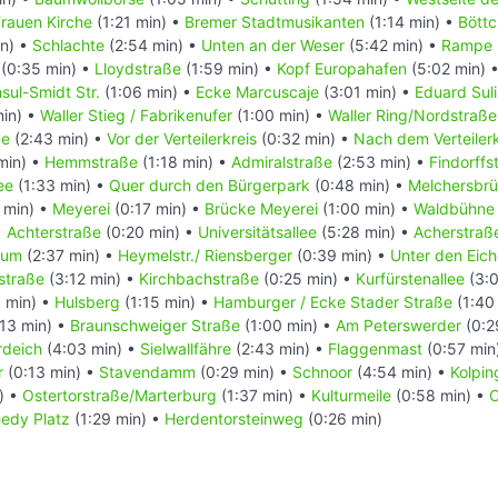
rauen Kirche
(1:21 min) •
Bremer Stadtmusikanten
(1:14 min) •
Böttc
in) •
Schlachte
(2:54 min) •
Unten an der Weser
(5:42 min) •
Rampe 
(0:35 min) •
Lloydstraße
(1:59 min) •
Kopf Europahafen
(5:02 min) 
sul-Smidt Str.
(1:06 min) •
Ecke Marcuscaje
(3:01 min) •
Eduard Suli
min) •
Waller Stieg / Fabrikenufer
(1:00 min) •
Waller Ring/Nordstraße
ße
(2:43 min) •
Vor der Verteilerkreis
(0:32 min) •
Nach dem Verteilerk
min) •
Hemmstraße
(1:18 min) •
Admiralstraße
(2:53 min) •
Findorffs
ee
(1:33 min) •
Quer durch den Bürgerpark
(0:48 min) •
Melchersbr
 min) •
Meyerei
(0:17 min) •
Brücke Meyerei
(1:00 min) •
Waldbühne
•
Achterstraße
(0:20 min) •
Universitätsallee
(5:28 min) •
Acherstraße
rum
(2:37 min) •
Heymelstr./ Riensberger
(0:39 min) •
Unter den Eic
straße
(3:12 min) •
Kirchbachstraße
(0:25 min) •
Kurfürstenallee
(3:0
 min) •
Hulsberg
(1:15 min) •
Hamburger / Ecke Stader Straße
(1:40
13 min) •
Braunschweiger Straße
(1:00 min) •
Am Peterswerder
(0:2
rdeich
(4:03 min) •
Sielwallfähre
(2:43 min) •
Flaggenmast
(0:57 min
r
(0:13 min) •
Stavendamm
(0:29 min) •
Schnoor
(4:54 min) •
Kolpin
) •
Ostertorstraße/Marterburg
(1:37 min) •
Kulturmeile
(0:58 min) •
C
nedy Platz
(1:29 min) •
Herdentorsteinweg
(0:26 min)