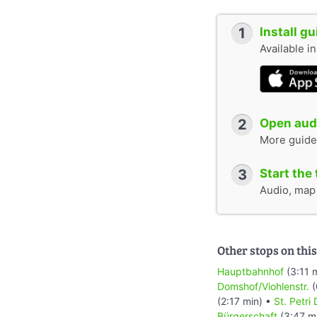
1
Install g
Available i
2
Open audi
More guide
3
Start the 
Audio, map &
Other stops on this
Hauptbahnhof
(3:11 
Domshof/Viohlenstr.
(
(2:17 min) •
St. Petri
Bürgerschaft
(3:47 m