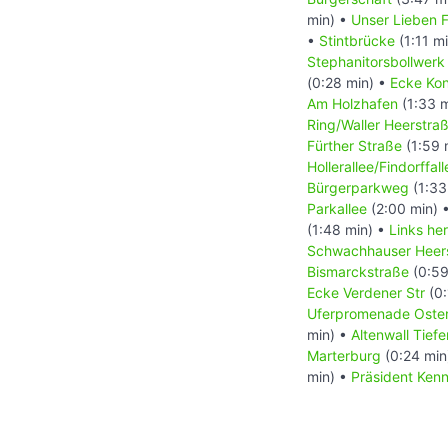
min) •
Unser Lieben F
•
Stintbrücke
(1:11 m
Stephanitorsbollwerk
(0:28 min) •
Ecke Kon
Am Holzhafen
(1:33 
Ring/Waller Heerstra
Fürther Straße
(1:59 
Hollerallee/Findorffall
Bürgerparkweg
(1:33
Parkallee
(2:00 min) 
(1:48 min) •
Links he
Schwachhauser Heer
Bismarckstraße
(0:59
Ecke Verdener Str
(0:
Uferpromenade Oste
min) •
Altenwall Tiefe
Marterburg
(0:24 min
min) •
Präsident Ken