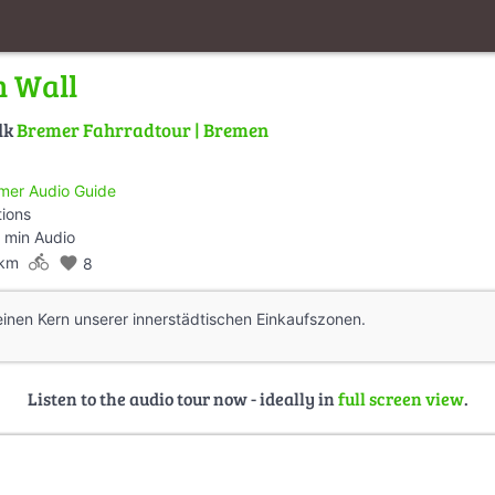
m Wall
lk
Bremer Fahrradtour | Bremen
mer Audio Guide
tions
 min Audio
directions_bike
 km
favorite
8
einen Kern unserer innerstädtischen Einkaufszonen.
Listen to the audio tour now - ideally in
full screen view
.