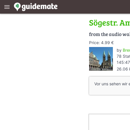
menu
Sögestr. A
from the audio wa
Price: 4.99 €
by
Bre
78 Sta
145:47
26.06
Vor uns sehen wir 