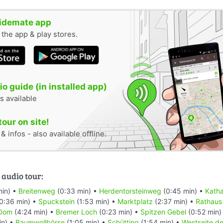
uidemate app
n the app & play stores.
o guide (in installed app)
s available
tour on site!
 infos - also available offline.
 audio tour:
min) •
Breitenweg
(0:33 min) •
Herdentorsteinweg
(0:45 min) •
Katha
0:36 min) •
Spuckstein
(1:53 min) •
Marktplatz
(2:37 min) •
Rathaus
 Dom
(4:24 min) •
Bremer Loch
(0:23 min) •
Spitzen Gebel
(0:52 min)
in) •
Baumwollbörse
(1:05 min) •
Schütting
(1:54 min) •
Westseite d