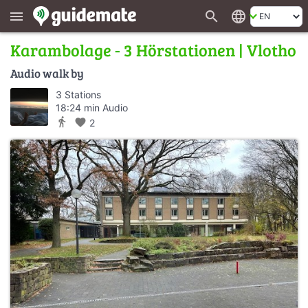
search
language
menu
Karambolage - 3 Hörstationen | Vlotho
Audio walk by
3 Stations
18:24 min Audio
directions_walk
favorite
2