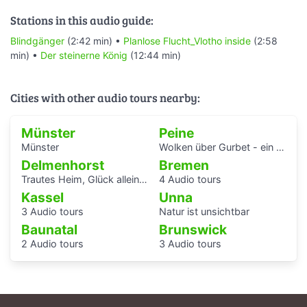
Stations in this audio guide:
Blindgänger
(2:42 min) •
Planlose Flucht_Vlotho inside
(2:58
min) •
Der steinerne König
(12:44 min)
Cities with other audio tours nearby:
Münster
Peine
Münster
Wolken über Gurbet - ein Hörspaziergang im Schatten des Stahlwerks
Delmenhorst
Bremen
Trautes Heim, Glück allein - interaktiver Audiowalk zum Einfamilienhaus von Katrin Bretschneider &Company
4 Audio tours
Kassel
Unna
3 Audio tours
Natur ist unsichtbar
Baunatal
Brunswick
2 Audio tours
3 Audio tours